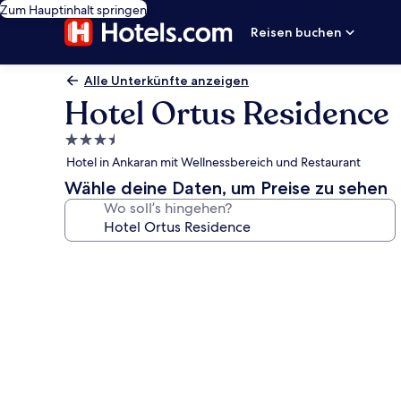
Zum Hauptinhalt springen
Reisen buchen
Alle Unterkünfte anzeigen
Hotel Ortus Residence
3.5-
Sterne-
Hotel in Ankaran mit Wellnessbereich und Restaurant
Unterkunft
Wähle deine Daten, um Preise zu sehen
Wo soll’s hingehen?
Fotogalerie
von
Hotel
Ortus
Residence