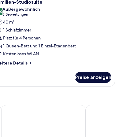
7
milien-Studiosuite
otos
Außergewöhnlich
ür
,0
10,0 von 10
(3
3 Bewertungen
amilien-
Bewertungen)
40 m²
tudiosuite
1 Schlafzimmer
nzeigen
Platz für 4 Personen
1 Queen-Bett und 1 Einzel-Etagenbett
Kostenloses WLAN
itere
itere Details
tails
r
Preise anzeigen
milien-
udiosuite
Premium Mobile Homes - Hotel & Resort Adria Ankaran
Olive Suites - Hotel & 