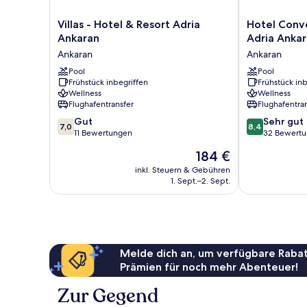
Villas
Hotel
Villas - Hotel & Resort Adria
Hotel Conve
-
Convent
Ankaran
Adria Anka
Hotel
-
Ankaran
Ankaran
&
Hotel
Resort
Pool
&
Pool
Frühstück inbegriffen
Frühstück inb
Adria
Resort
Wellness
Wellness
Ankaran
Adria
Flughafentransfer
Flughafentra
Ankaran
Ankaran
7.0
8.4
Gut
Ankaran
Sehr gut
7,0
8,4
von
von
11 Bewertungen
32 Bewert
10,
10,
Der
184 €
Gut,
Sehr
Preis
11
gut,
inkl. Steuern & Gebühren
beträgt
1. Sept.–2. Sept.
Bewertungen
32
184 €
Bewertungen
Melde dich an, um verfügbare Rabat
Prämien für noch mehr Abenteuer!
Zur Gegend