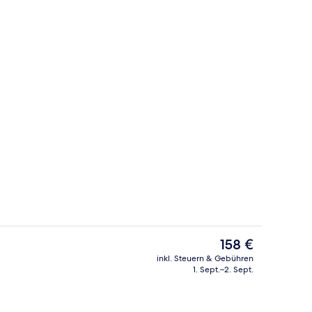
 Unterkunft
Tagungsbereich
Der
158 €
aktuelle
inkl. Steuern & Gebühren
Preis
1. Sept.–2. Sept.
io
Rezeption
beträgt
158 €.