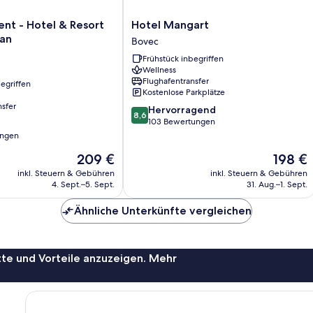
Hotel
nt - Hotel & Resort
Hotel Mangart
Mangart
ran
Bovec
Bovec
Frühstück inbegriffen
Wellness
Flughafentransfer
egriffen
Kostenlose Parkplätze
nsfer
8.6
Hervorragend
8,6
von
103 Bewertungen
10,
ungen
Hervorragend,
Der
Der
209 €
198 €
103
Preis
Preis
Bewertungen
inkl. Steuern & Gebühren
inkl. Steuern & Gebühren
beträgt
beträgt
4. Sept.–5. Sept.
31. Aug.–1. Sept.
209 €
198 €
Ähnliche Unterkünfte vergleichen
te und Vorteile anzuzeigen. Mehr