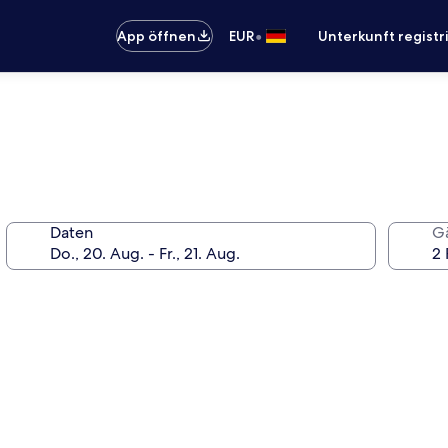
•
App öffnen
EUR
Unterkunft registr
Daten
G