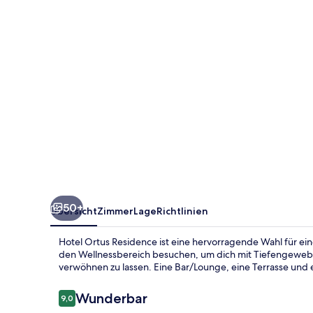
50+
Übersicht
Zimmer
Lage
Richtlinien
Hotel Ortus Residence ist eine hervorragende Wahl für ei
den Wellnessbereich besuchen, um dich mit Tiefengew
verwöhnen zu lassen. Eine Bar/Lounge, eine Terrasse und
Bewertungen
Wunderbar
9,0
9,0 von 10.