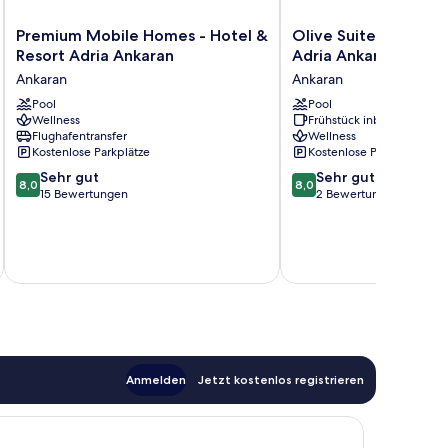
Premium
Olive
Premium Mobile Homes - Hotel &
Olive Suites - Hotel
Mobile
Suites
Resort Adria Ankaran
Adria Ankaran
Homes
-
Ankaran
Ankaran
-
Hotel
Hotel
Pool
&
Pool
Wellness
Frühstück inbegriffen
&
Resort
Flughafentransfer
Wellness
Resort
Adria
Kostenlose Parkplätze
Kostenlose Parkplätze
Adria
Ankaran
8.0
8.0
Ankaran
Sehr gut
Ankaran
Sehr gut
8,0
8,0
von
von
Ankaran
15 Bewertungen
2 Bewertungen
10,
10,
Sehr
Sehr
gut,
gut,
inkl. S
15
2
Bewertungen
Bewertungen
Anmelden
Jetzt kostenlos registrieren