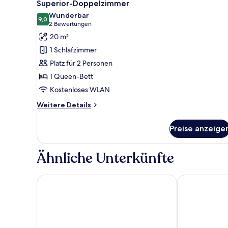
5
Superior-Doppelzimmer
Fotos
Wunderbar
für
9,0
9,0 von 10
(2
2 Bewertungen
Superior-
Bewertungen)
20 m²
Doppelzimmer
1 Schlafzimmer
anzeigen
Platz für 2 Personen
1 Queen-Bett
Kostenloses WLAN
Weitere
Weitere Details
Details
für
Preise anzeige
Superior-
Doppelzimmer
Ähnliche Unterkünfte
Villas - Hotel & Resort Adria Ankaran
Hotel Convent