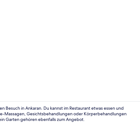
Fassade der
nen Besuch in Ankaran. Du kannst im Restaurant etwas essen und
ebe-Massagen, Gesichtsbehandlungen oder Körperbehandlungen
 ein Garten gehören ebenfalls zum Angebot.
Terrasse/Pat