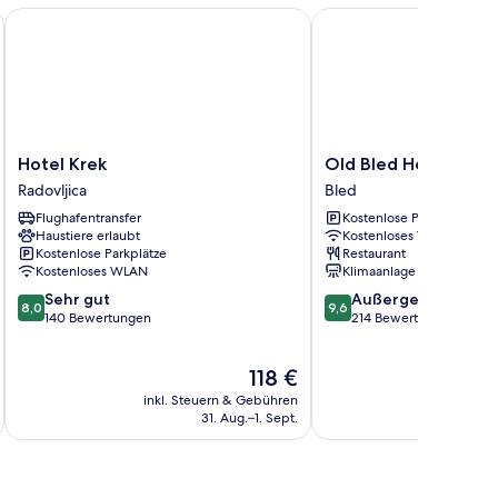
Hotel Krek
Old Bled House
Hotel
Old
Hotel Krek
Old Bled House
Krek
Bled
Radovljica
Bled
Radovljica
House
Flughafentransfer
Kostenlose Parkplätze
Bled
Haustiere erlaubt
Kostenloses WLAN
Kostenlose Parkplätze
Restaurant
Kostenloses WLAN
Klimaanlage
8.0
9.6
Sehr gut
Außergewöhnlich
8,0
9,6
von
von
140 Bewertungen
214 Bewertungen
10,
10,
Sehr
Außergewöhnlich,
Der
118 €
gut,
214
Preis
140
Bewertungen
inkl. Steuern & Gebühren
beträgt
Bewertungen
31. Aug.–1. Sept.
118 €