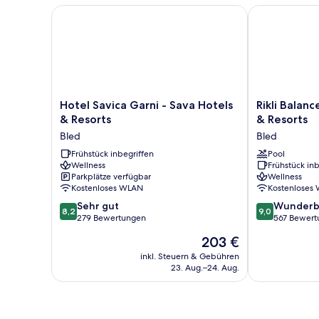
Hotel Savica Garni - Sava Hotels & Resorts
Rikli Balance 
Hotel
Rikli
Hotel Savica Garni - Sava Hotels
Rikli Balanc
Savica
Balance
& Resorts
& Resorts
Garni
Hotel
Bled
Bled
-
-
Sava
Frühstück inbegriffen
Sava
Pool
Wellness
Frühstück inb
Hotels
Hotels
Parkplätze verfügbar
Wellness
&
&
Kostenloses WLAN
Kostenloses
Resorts
Resorts
8.2
9.0
Bled
Sehr gut
Bled
Wunderb
8,2
9,0
von
von
279 Bewertungen
567 Bewert
10,
10,
Der
203 €
Sehr
Wunderbar,
Preis
gut,
567
inkl. Steuern & Gebühren
beträgt
23. Aug.–24. Aug.
279
Bewertungen
203 €
Bewertungen