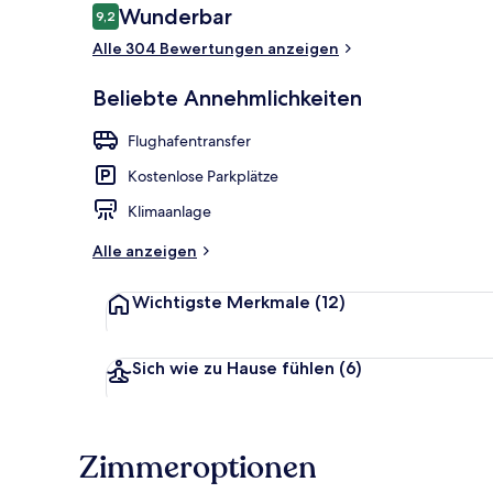
Bewertungen
Wunderbar
9,2
9,2 von 10.
Alle 304 Bewertungen anzeigen
Terrasse/Pati
Beliebte Annehmlichkeiten
Flughafentransfer
Kostenlose Parkplätze
Klimaanlage
Alle anzeigen
Wichtigste Merkmale
(12)
Sich wie zu Hause fühlen
(6)
Zimmeroptionen