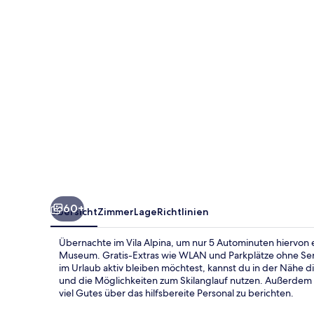
60+
Übersicht
Zimmer
Lage
Richtlinien
Übernachte im Vila Alpina, um nur 5 Autominuten hiervon e
Museum. Gratis-Extras wie WLAN und Parkplätze ohne S
im Urlaub aktiv bleiben möchtest, kannst du in der Näh
und die Möglichkeiten zum Skilanglauf nutzen. Außerdem 
viel Gutes über das hilfsbereite Personal zu berichten.