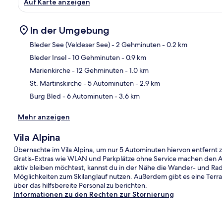
Auf Karte anzeigen
In der Umgebung
Bleder See (Veldeser See)
- 2 Gehminuten
- 0.2 km
Bleder Insel
- 10 Gehminuten
- 0.9 km
Kar
Marienkirche
- 12 Gehminuten
- 1.0 km
St. Martinskirche
- 5 Autominuten
- 2.9 km
Burg Bled
- 6 Autominuten
- 3.6 km
Mehr anzeigen
Vila Alpina
Übernachte im Vila Alpina, um nur 5 Autominuten hiervon entfernt 
Gratis-Extras wie WLAN und Parkplätze ohne Service machen den 
aktiv bleiben möchtest, kannst du in der Nähe die Wander- und R
Möglichkeiten zum Skilanglauf nutzen. Außerdem gibt es eine Terr
über das hilfsbereite Personal zu berichten.
Informationen zu den Rechten zur Stornierung