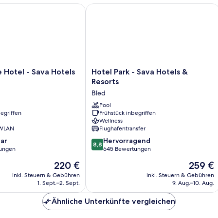
Hotel - Sava Hotels & Resorts
Hotel Park - Sava Hotels & Resorts
Hotel
e Hotel - Sava Hotels
Hotel Park - Sava Hotels &
Park
Resorts
-
Bled
Sava
Hotels
Pool
egriffen
Frühstück inbegriffen
&
Wellness
Resorts
 WLAN
Flughafentransfer
Bled
8.8
ar
Hervorragend
8,8
von
ungen
645 Bewertungen
10,
Der
Der
220 €
259 €
Hervorragend,
Preis
Preis
645
inkl. Steuern & Gebühren
inkl. Steuern & Gebühren
beträgt
beträgt
1. Sept.–2. Sept.
9. Aug.–10. Aug.
Bewertungen
220 €
259 €
Ähnliche Unterkünfte vergleichen