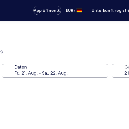
•
App öffnen
EUR
Unterkunft registr
m)
Daten
G