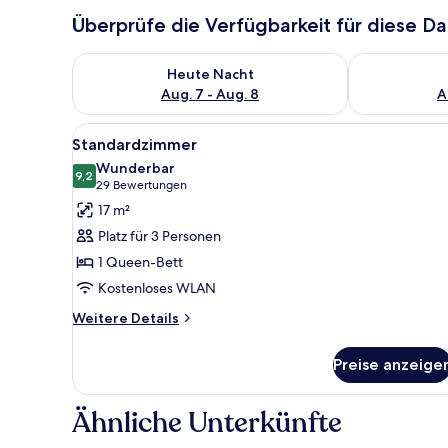
Überprüfe die Verfügbarkeit für diese D
Überprüfe die Verfügbarkeit für heute Nacht, Aug. 7
Überprüfe die
Heute Nacht
Aug. 7 - Aug. 8
A
Alle
Ein Schlafzimmer mit hölzerne
21
Standardzimmer
Fotos
Wunderbar
für
9,2
9,2 von 10
(29
29 Bewertungen
Standardzimmer
Bewertungen)
17 m²
anzeigen
Platz für 3 Personen
1 Queen-Bett
Kostenloses WLAN
Weitere
Weitere Details
Details
für
Preise anzeige
Standardzimmer
Ähnliche Unterkünfte