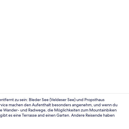
Superior-Do
ntfernt zu sein: Bleder See (Veldeser See) und Propsthaus
ervice machen den Aufenthalt besonders angenehm, und wenn du
e die Wander- und Radwege, die Möglichkeiten zum Mountainbiken
Fassade der
gibt es eine Terrasse and einen Garten. Andere Reisende haben