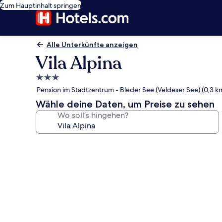
Zum Hauptinhalt springen
Alle Unterkünfte anzeigen
Vila Alpina
3.0-
Sterne-
Pension im Stadtzentrum - Bleder See (Veldeser See) (0,3 k
Unterkunft
Wähle deine Daten, um Preise zu sehen
Wo soll’s hingehen?
Fotogalerie
von
Vila
Alpina