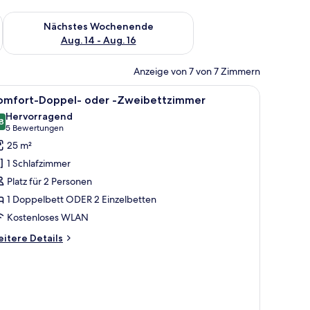
es Wochenende, Aug. 7 - Aug. 9.
Überprüfe die Verfügbarkeit für nächstes Wochenende, Aug. 1
Nächstes Wochenende
Aug. 14 - Aug. 16
Anzeige von 7 von 7 Zimmern
le
Ein Doppelbett mit weißer und orangefarbene
14
omfort-Doppel- oder -Zweibettzimmer
otos
Hervorragend
ür
8
8,8 von 10
(5
5 Bewertungen
omfort-
Bewertungen)
25 m²
oppel-
1 Schlafzimmer
der
Platz für 2 Personen
1 Doppelbett ODER 2 Einzelbetten
weibettzimmer
Kostenloses WLAN
nzeigen
itere
itere Details
tails
r
mfort-
ppel-
er