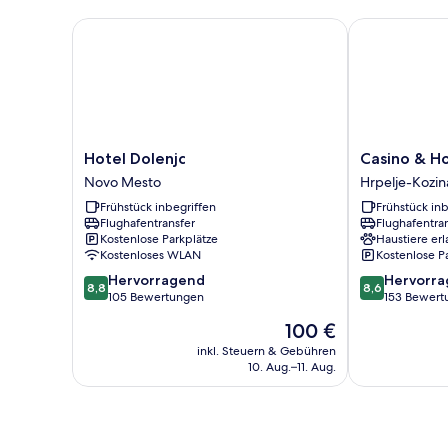
Hotel Dolenjc
Casino & Hot
Hotel
Casino
Hotel Dolenjc
Casino & H
Dolenjc
&
Novo Mesto
Hrpelje-Kozin
Novo
Hotel
Frühstück inbegriffen
Frühstück inb
Mesto
ADMIRAL
Flughafentransfer
Flughafentra
Kozina
Kostenlose Parkplätze
Haustiere erl
Hrpelje-
Kostenloses WLAN
Kostenlose P
Kozina
8.8
8.6
Hervorragend
Hervorr
8,8
8,6
von
von
105 Bewertungen
153 Bewert
10,
10,
Der
100 €
Hervorragend,
Hervorragend
Preis
105
153
inkl. Steuern & Gebühren
beträgt
10. Aug.–11. Aug.
Bewertungen
Bewertungen
100 €