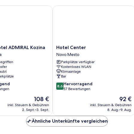
el ADMIRAL Kozina
Hotel Center
Hotel
otel ADMIRAL Kozina
Hotel Center
Center
a
Novo Mesto
Novo
egriffen
Parkplätze verfügbar
Mesto
nsfer
Kostenloses WLAN
aubt
Klimaanlage
arkplätze
Bar
8.6
agend
Hervorragend
8,6
von
ungen
57 Bewertungen
10,
Der
Der
108 €
92 €
,
Hervorragend,
Preis
Preis
57
inkl. Steuern & Gebühren
inkl. Steuern & Gebühren
beträgt
beträgt
2. Sept.–3. Sept.
8. Aug.–9. Aug.
Bewertungen
108 €
92 €
Ähnliche Unterkünfte vergleichen