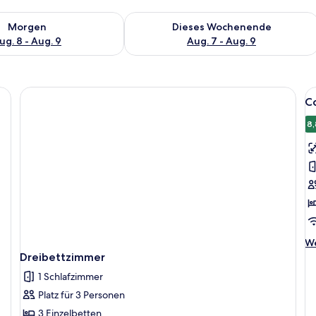
 - Aug. 8.
 Verfügbarkeit für morgen, Aug. 8 - Aug. 9.
Überprüfe die Verfügbarkeit für dies
Morgen
Dieses Wochenende
ug. 8 - Aug. 9
Aug. 7 - Aug. 9
httisch, Lampe, Stuhl und Fenster.
Al
C
F
f
8,
C
D
o
-
Z
a
We
We
De
Dreibettzimmer
fü
1 Schlafzimmer
Co
Do
Platz für 3 Personen
od
3 Einzelbetten