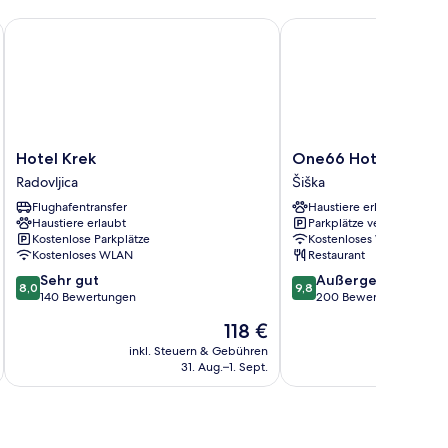
Hotel Krek
One66 Hotel
Hotel
One66
Hotel Krek
One66 Hotel
Krek
Hotel
Radovljica
Šiška
Radovljica
Šiška
Flughafentransfer
Haustiere erlaubt
Haustiere erlaubt
Parkplätze verfügbar
Kostenlose Parkplätze
Kostenloses WLAN
Kostenloses WLAN
Restaurant
8.0
9.8
Sehr gut
Außergewöhnlich
8,0
9,8
von
von
140 Bewertungen
200 Bewertungen
10,
10,
Der
118 €
Sehr
Außergewöhnlich,
Preis
gut,
200
inkl. Steuern & Gebühren
inkl. S
beträgt
31. Aug.–1. Sept.
140
Bewertungen
118 €
Bewertungen