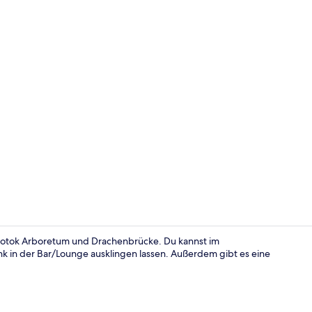
Innen-Whirl
i Potok Arboretum und Drachenbrücke. Du kannst im
k in der Bar/Lounge ausklingen lassen. Außerdem gibt es eine
Rezeption im