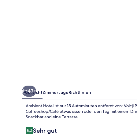
47+
Übersicht
Zimmer
Lage
Richtlinien
Ambient Hotel ist nur 15 Autominuten entfernt von: Volcj
Coffeeshop/Café etwas essen oder den Tag mit einem Drin
Snackbar and eine Terrasse.
Bewertungen
Sehr gut
8,2
8,2 von 10.