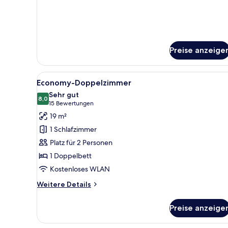
Preise anzeige
Alle
Economy-Doppelzimmer | Aller
7
Economy-Doppelzimmer
Fotos
Sehr gut
für
8,0
8,0 von 10
(15
15 Bewertungen
Economy-
Bewertungen)
19 m²
Doppelzimmer
1 Schlafzimmer
anzeigen
Platz für 2 Personen
1 Doppelbett
Kostenloses WLAN
Weitere
Weitere Details
Details
für
Preise anzeige
Economy-
Doppelzimmer