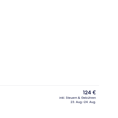
pool
Außenbereich
Der
124 €
aktuelle
inkl. Steuern & Gebühren
Preis
23. Aug.–24. Aug.
 Wellnessbereich
Treppe
beträgt
124 €.