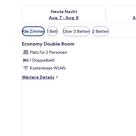
Überprüfe die Verfügbarkeit für heute Nacht, Aug. 7
Überprüfe die
Heute Nacht
Aug. 7 - Aug. 8
A
Verfügbare
Alle Zimmer
1 Bett
Über 3 Betten
2 Betten
Filter
Alle
Ein Schlafzimmer mit Bett, Nac
für
7
Economy Double Room
Fotos
Zimmer
Platz für 2 Personen
für
1 Doppelbett
Economy
Double
Kostenloses WLAN
Room
Weitere
Weitere Details
anzeigen
Details
für
Economy
Double
Room