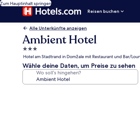
Zum Hauptinhalt springen
Reisen buchen
Alle Unterkünfte anzeigen
Ambient Hotel
3.0-
Sterne-
Hotel am Stadtrand in Domžale mit Restaurant und Bar/Lou
Unterkunft
Wähle deine Daten, um Preise zu sehen
Wo soll’s hingehen?
Fotogalerie
von
Ambient
Hotel