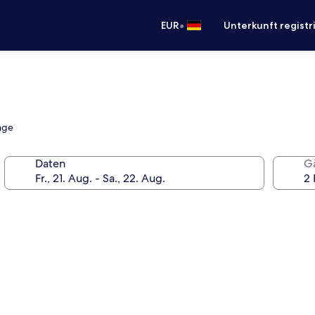
•
EUR
Unterkunft registr
nge
Daten
G