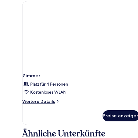
Zimmer
Platz für 4 Personen
Kostenloses WLAN
Weitere
Weitere Details
Details
für
Preise anzeige
Zimmer
Ähnliche Unterkünfte