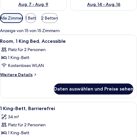
Aug. 7 - Aug. 9
Aug. 14 - Aug. 16
Verfügbare
Alle Zimmer
1 Bett
2 Betten
Filter
für
Anzeige von 15 von 15 Zimmern
Zimmer
Alle
Ein Hotelzimmer mit einem großen Bet
6
Room, 1 King Bed, Accessible
Fotos
Platz für 2 Personen
für
1 King-Bett
Room,
1
Kostenloses WLAN
King
Weitere
Weitere Details
Bed,
Details
für
Accessible
Daten auswählen und Preise sehen
Room,
anzeigen
1
King
Alle
Ein kleines Hotelzimmer mit Küchenzei
8
Bed,
1 King-Bett, Barrierefrei
Fotos
Accessible
34 m²
für
Platz für 2 Personen
1 King-
Bett,
1 King-Bett