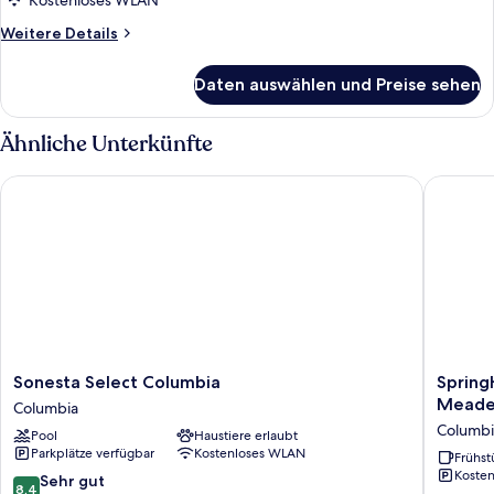
2 Queen-
Kostenloses WLAN
Betten,
Weitere
Weitere Details
Nichtraucher
Details
für
anzeigen
Daten auswählen und Preise sehen
Studiosuite,
2 Queen-
Betten,
Ähnliche Unterkünfte
Nichtraucher
Sonesta Select Columbia
SpringHi
Sonesta
SpringHi
Sonesta Select Columbia
Spring
Select
Suites
Meade
Columbia
Columbia
By
Columbi
Pool
Haustiere erlaubt
Columbia
Marriott
Parkplätze verfügbar
Kostenloses WLAN
Columbi
Frühst
Kosten
Fort
8.4
Sehr gut
8,4