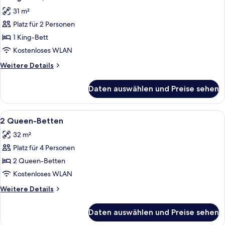
Fotos
31 m²
für
Platz für 2 Personen
1 King-
Bett,
1 King-Bett
Nichtraucher
Kostenloses WLAN
anzeigen
Weitere
Weitere Details
Details
für
Daten auswählen und Preise sehen
1 King-
Bett,
Nichtraucher
Alle
Ein Hotelzimmer mit zwei Betten, eine
10
2 Queen-Betten
Fotos
32 m²
für
Platz für 4 Personen
2
Queen-
2 Queen-Betten
Betten
Kostenloses WLAN
anzeigen
Weitere
Weitere Details
Details
für
Daten auswählen und Preise sehen
2
Queen-