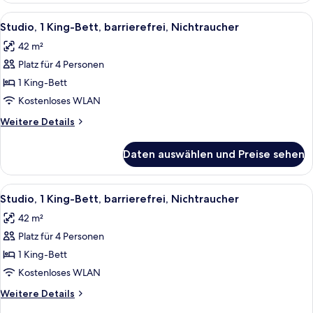
Betten
Alle
Ein Hotelzimmer mit einem großen Bet
11
Studio, 1 King-Bett, barrierefrei, Nichtraucher
Fotos
42 m²
für
Platz für 4 Personen
Studio,
1 King-
1 King-Bett
Bett,
Kostenloses WLAN
barrierefrei,
Weitere
Weitere Details
Nichtraucher
Details
anzeigen
für
Daten auswählen und Preise sehen
Studio,
1 King-
Bett,
Alle
Ein Hotelzimmer mit einem großen Bet
9
barrierefrei,
Studio, 1 King-Bett, barrierefrei, Nichtraucher
Fotos
Nichtraucher
42 m²
für
Platz für 4 Personen
Studio,
1 King-
1 King-Bett
Bett,
Kostenloses WLAN
barrierefrei,
Weitere
Weitere Details
Nichtraucher
Details