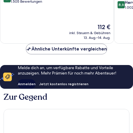
Meade
von
1.505 Bewertungen
8.6
Her
8,6
Area
10,
von
1.00
Columbi
Sehr
10,
gut,
Hervorr
1.505
1.002
Der
112 €
Bewertungen
Bewert
Preis
inkl. Steuern & Gebühren
beträgt
13. Aug.–14. Aug.
112 €
Ähnliche Unterkünfte vergleichen
Melde dich an, um verfügbare Rabatte und Vorteile
anzuzeigen. Mehr Prämien für noch mehr Abenteuer!
Anmelden
Jetzt kostenlos registrieren
Zur Gegend