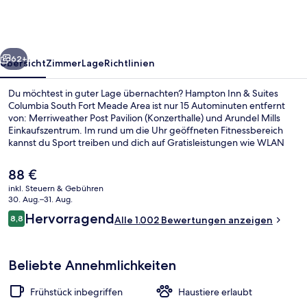
Suites
Columbia
South
rück
Weiter
Fort
62+
Übersicht
Zimmer
Lage
Richtlinien
Meade
Du möchtest in guter Lage übernachten? Hampton Inn & Suites
Area
Columbia South Fort Meade Area ist nur 15 Autominuten entfernt
von: Merriweather Post Pavilion (Konzerthalle) und Arundel Mills
Einkaufszentrum. Im rund um die Uhr geöffneten Fitnessbereich
kannst du Sport treiben und dich auf Gratisleistungen wie WLAN
und Parkplätze ohne Service freuen. Täglich von 07:00 Uhr bis
10:00 Uhr wird ein im Preis inbegriffenes Frühstück zum Mitnehmen
Der
88 €
serviert. Andere Reisende haben viel Gutes über das hilfsbereite
aktuelle
inkl. Steuern & Gebühren
Personal zu berichten.
Preis
30. Aug.–31. Aug.
Tägliches inbegriffenes Frühstück z
beträgt
Bewertungen
Hervorragend
8,8
Alle 1.002 Bewertungen anzeigen
88 €.
8,8 von 10.
Beliebte Annehmlichkeiten
Frühstück inbegriffen
Haustiere erlaubt