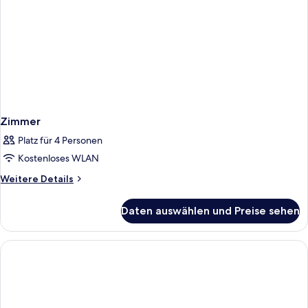
Zimmer
Platz für 4 Personen
Kostenloses WLAN
Weitere
Weitere Details
Details
für
Daten auswählen und Preise sehen
Zimmer