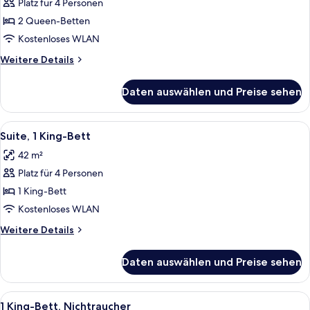
Platz für 4 Personen
2
Queen-
2 Queen-Betten
Betten,
Kostenloses WLAN
Barrierefrei
Weitere
Weitere Details
anzeigen
Details
für
Daten auswählen und Preise sehen
2
Queen-
Betten,
Alle
Ein Hotelzimmer mit einem großen Bet
9
Barrierefrei
Suite, 1 King-Bett
Fotos
42 m²
für
Platz für 4 Personen
Suite,
1 King-
1 King-Bett
Bett
Kostenloses WLAN
anzeigen
Weitere
Weitere Details
Details
für
Daten auswählen und Preise sehen
Suite,
1 King-
Bett
Alle
Ein kleines Hotelzimmer mit Küchenzei
15
1 King-Bett, Nichtraucher