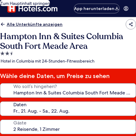
Zum Hauptinhalt springen
App herunterladen
Alle Unterkünfte anzeigen
Hampton Inn & Suites Columbia
South Fort Meade Area
2.5-
Sterne-
Hotel in Columbia mit 24-Stunden-Fitnessbereich
Unterkunft
Wähle deine Daten, um Preise zu sehen
Wo soll’s hingehen?
Daten
Gäste