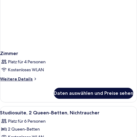
Zimmer
Platz für 4 Personen
Kostenloses WLAN
Weitere
Weitere Details
Details
für
Daten auswählen und Preise sehen
Zimmer
Alle
Studiosuite, 2 Queen-Betten, Nichtra
6
Studiosuite, 2 Queen-Betten, Nichtraucher
Fotos
Platz für 6 Personen
für
2 Queen-Betten
Studiosuite,