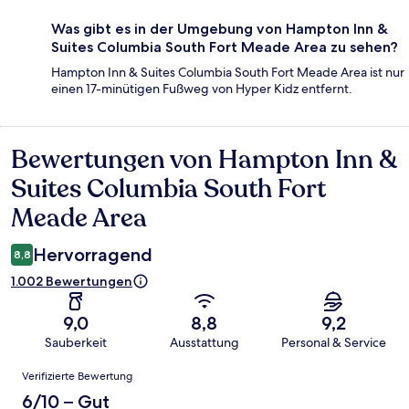
Was gibt es in der Umgebung von Hampton Inn &
Suites Columbia South Fort Meade Area zu sehen?
Hampton Inn & Suites Columbia South Fort Meade Area ist nur
einen 17-minütigen Fußweg von Hyper Kidz entfernt.
Bewertungen von Hampton Inn &
Bewertungen
Suites Columbia South Fort
Meade Area
Hervorragend
8,8
1.002 Bewertungen
9,0
8,8
9,2
Sauberkeit
Ausstattung
Personal & Service
Bewertungen
Verifizierte Bewertung
6/10 – Gut