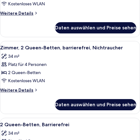
Barrierefrei
Kostenloses WLAN
anzeigen
Weitere
Weitere Details
Details
für
Daten auswählen und Preise sehen
1 King-
Bett,
Barrierefrei
Alle
Ein Hotelzimmer mit zwei Betten, eine
11
Zimmer, 2 Queen-Betten, barrierefrei, Nichtraucher
Fotos
34 m²
für
Platz für 4 Personen
Zimmer,
2 Queen-
2 Queen-Betten
Betten,
Kostenloses WLAN
barrierefrei,
Weitere
Weitere Details
Nichtraucher
Details
anzeigen
für
Daten auswählen und Preise sehen
Zimmer,
2 Queen-
Betten,
Alle
Ein Hotelzimmer mit zwei Betten, eine
10
barrierefrei,
2 Queen-Betten, Barrierefrei
Fotos
Nichtraucher
34 m²
für