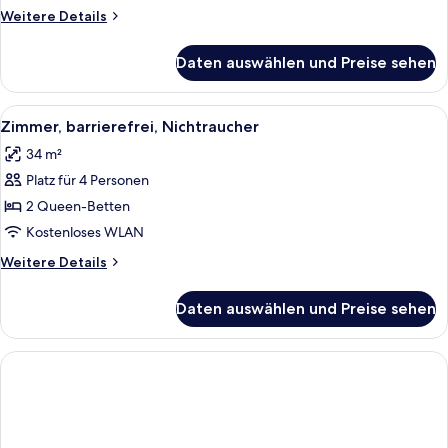
barrierefrei,
Weitere
Weitere Details
Nichtraucher
Details
anzeigen
für
Daten auswählen und Preise sehen
Zimmer,
1 King-
Bett,
Alle
Ein Hotelzimmer mit zwei Betten, eine
10
barrierefrei,
Zimmer, barrierefrei, Nichtraucher
Fotos
Nichtraucher
34 m²
für
Platz für 4 Personen
Zimmer,
barrierefrei,
2 Queen-Betten
Nichtraucher
Kostenloses WLAN
anzeigen
Weitere
Weitere Details
Details
für
Daten auswählen und Preise sehen
Zimmer,
barrierefrei,
Nichtraucher