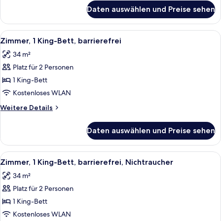
anzeigen
für
Daten auswählen und Preise sehen
Studio,
1 King-
Bett,
Alle
Ein kleines Hotelzimmer mit Küchenzei
7
barrierefrei,
Zimmer, 1 King-Bett, barrierefrei
Fotos
Nichtraucher
34 m²
für
Platz für 2 Personen
Zimmer,
1 King-
1 King-Bett
Bett,
Kostenloses WLAN
barrierefrei
Weitere
Weitere Details
anzeigen
Details
für
Daten auswählen und Preise sehen
Zimmer,
1 King-
Bett,
Alle
Ein kleines Hotelzimmer mit Küchenzei
6
barrierefrei
Zimmer, 1 King-Bett, barrierefrei, Nichtraucher
Fotos
34 m²
für
Platz für 2 Personen
Zimmer,
1 King-
1 King-Bett
Bett,
Kostenloses WLAN