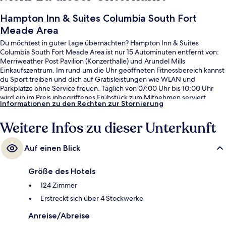
Hampton Inn & Suites Columbia South Fort
Meade Area
Du möchtest in guter Lage übernachten? Hampton Inn & Suites
Columbia South Fort Meade Area ist nur 15 Autominuten entfernt von:
Merriweather Post Pavilion (Konzerthalle) und Arundel Mills
Einkaufszentrum. Im rund um die Uhr geöffneten Fitnessbereich kannst
du Sport treiben und dich auf Gratisleistungen wie WLAN und
Parkplätze ohne Service freuen. Täglich von 07:00 Uhr bis 10:00 Uhr
wird ein im Preis inbegriffenes Frühstück zum Mitnehmen serviert.
Informationen zu den Rechten zur Stornierung
Andere Reisende haben viel Gutes über das hilfsbereite Personal zu
berichten.
Weitere Infos zu dieser Unterkunft
Auf einen Blick
Größe des Hotels
124 Zimmer
Erstreckt sich über 4 Stockwerke
Anreise/Abreise