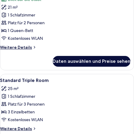
für
21 m²
Economic
Double
1 Schlafzimmer
Room
Platz für 2 Personen
anzeigen
1 Queen-Bett
Kostenloses WLAN
Weitere
Weitere Details
Details
für
Daten auswählen und Preise sehen
Economic
Double
Room
Alle
Ein Hotelzimmer mit zwei Betten, eine
5
Standard Triple Room
Fotos
25 m²
für
1 Schlafzimmer
Standard
Triple
Platz für 3 Personen
Room
3 Einzelbetten
anzeigen
Kostenloses WLAN
Weitere
Weitere Details
Details