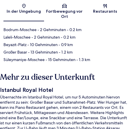
Karte
In der Umgebung
Fortbewegung vor
Restaurants
Ort
Bodrum-Moschee
- 2 Gehminuten
- 0.2 km
Laleli-Moschee
- 2 Gehminuten
- 0.2 km
Beyazıt-Platz
- 10 Gehminuten
- 0.9 km
Großer Basar
- 13 Gehminuten
- 1.2 km
Süleymaniye-Moschee
- 15 Gehminuten
- 1.3 km
Mehr zu dieser Unterkunft
Istanbul Royal Hotel
Übernachte im Istanbul Royal Hotel, um nur 5 Autominuten hiervon
entfernt zu sein: Großer Basar und Sultanahmet-Platz. Wer Hunger hat,
kann ins Piano Restaurant gehen, einem von 2 Restaurants vor Ort. Es
serviert Frühstück, Mittagessen und Abendessen. Weitere Highlights
sind eine Bar/Lounge, eine Snackbar und eine Terrasse. Die Unterkunft
ist nur einen kurzen Fußmarsch von den öffentlichen Verkehrsmitteln
entfernt: Zur U-Bahn läuft man 3 Minuten (U-Bahn-Station Aksaray