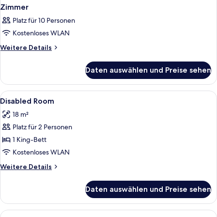
Zimmer
Platz für 10 Personen
Kostenloses WLAN
Weitere
Weitere Details
Details
für
Daten auswählen und Preise sehen
Zimmer
Alle
Pillowtop-Betten, Minibar, Zimmersafe,
7
Disabled Room
Fotos
18 m²
für
Platz für 2 Personen
Disabled
Room
1 King-Bett
anzeigen
Kostenloses WLAN
Weitere
Weitere Details
Details
für
Daten auswählen und Preise sehen
Disabled
Room