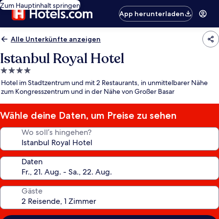
Zum Hauptinhalt springen
App herunterladen
Alle Unterkünfte anzeigen
Istanbul Royal Hotel
4.0-
Sterne-
Hotel im Stadtzentrum und mit 2 Restaurants, in unmittelbarer Nähe
Unterkunft
zum Kongresszentrum und in der Nähe von Großer Basar
Wähle deine Daten, um Preise zu sehen
Wo soll’s hingehen?
Daten
Gäste