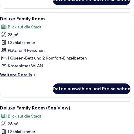
Disabled
Room
Alle
Ein Hotelzimmer mit zwei Betten, ein
3
Deluxe Family Room
Fotos
Blick auf die Stadt
für
28 m²
Deluxe
Family
1 Schlafzimmer
Room
Platz für 4 Personen
anzeigen
1 Queen-Bett und 2 Komfort-Einzelbetten
Kostenloses WLAN
Weitere
Weitere Details
Details
für
Daten auswählen und Preise sehen
Deluxe
Family
Room
Alle
Ein Hotelzimmer mit zwei Betten, ein
3
Deluxe Family Room (Sea View)
Fotos
Blick auf die Stadt
für
26 m²
Deluxe
Family
1 Schlafzimmer