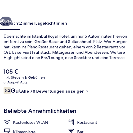
rück
Weiter
63+
Übersicht
Zimmer
Lage
Richtlinien
Übernachte im Istanbul Royal Hotel, um nur 5 Autominuten hiervon
entfernt zu sein: Großer Basar und Sultanahmet-Platz. Wer Hunger
hat, kann ins Piano Restaurant gehen, einem von 2 Restaurants vor
Ort. Es serviert Frühstück, Mittagessen und Abendessen. Weitere
Highlights sind eine Bar/Lounge, eine Snackbar und eine Terrasse.
Die Unterkunft ist nur einen kurzen Fußmarsch von den öffentlichen
Verkehrsmitteln entfernt: Zur U-Bahn läuft man 3 Minuten (U-Bahn-
Der
105 €
Station Aksaray Tram) bzw. 6 Minuten (U-Bahn-Station Laleli-
aktuelle
inkl. Steuern & Gebühren
University).
Preis
8. Aug.–9. Aug.
Fassade der Unterkunft – Abend/Nac
beträgt
Bewertungen
Gut
6,2
Alle 78 Bewertungen anzeigen
105 €.
6,2 von 10.
Beliebte Annehmlichkeiten
Kostenloses WLAN
Restaurant
Klimaanlage
Bar