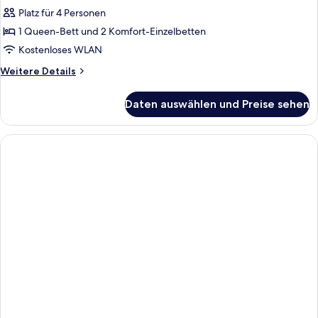
Room
Platz für 4 Personen
(Sea
1 Queen-Bett und 2 Komfort-Einzelbetten
View)
Kostenloses WLAN
anzeigen
Weitere
Weitere Details
Details
für
Daten auswählen und Preise sehen
Deluxe
Family
Room
(Sea
View)