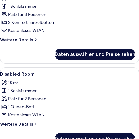
View)
Twin
1 Schlafzimmer
Room
Platz für 3 Personen
with
2 Komfort-Einzelbetten
French
Kostenloses WLAN
Balcony
Weitere
Weitere Details
anzeigen
Details
für
Daten auswählen und Preise sehen
Standard
Twin
Room
Alle
Ein Hotelzimmer mit Bett, Schreibtisc
3
with
Disabled Room
Fotos
French
18 m²
Balcony
für
1 Schlafzimmer
Disabled
Room
Platz für 2 Personen
anzeigen
1 Queen-Bett
Kostenloses WLAN
Weitere
Weitere Details
Details
für
Daten auswählen und Preise sehen