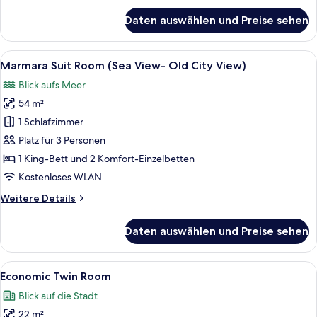
für
Daten auswählen und Preise sehen
Standard
Triple
Room
Alle
Ein Hotelzimmer mit einer Sofagarnit
4
Marmara Suit Room (Sea View- Old City View)
Fotos
Blick aufs Meer
für
54 m²
Marmara
Suit
1 Schlafzimmer
Room
Platz für 3 Personen
(Sea
1 King-Bett und 2 Komfort-Einzelbetten
View-
Kostenloses WLAN
Old
Weitere
Weitere Details
City
Details
View)
für
Daten auswählen und Preise sehen
anzeigen
Marmara
Suit
Room
Alle
Ein Hotelzimmer mit Bett, Schreibtisc
3
(Sea
Economic Twin Room
Fotos
View-
Blick auf die Stadt
Old
für
City
22 m²