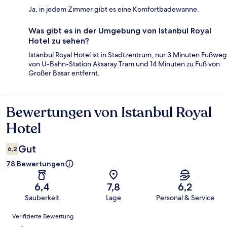
Ja, in jedem Zimmer gibt es eine Komfortbadewanne.
Was gibt es in der Umgebung von Istanbul Royal
Hotel zu sehen?
Istanbul Royal Hotel ist in Stadtzentrum, nur 3 Minuten Fußweg
von U-Bahn-Station Aksaray Tram und 14 Minuten zu Fuß von
Großer Basar entfernt.
Bewertungen von Istanbul Royal
Bewertungen
Hotel
Gut
6,2
78 Bewertungen
6,4
7,8
6,2
Sauberkeit
Lage
Personal & Service
Bewertungen
Verifizierte Bewertung