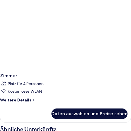
Zimmer
Platz für 4 Personen
Kostenloses WLAN
Weitere
Weitere Details
Details
für
Daten auswählen und Preise sehen
Zimmer
Ähnliche Unterkünfte