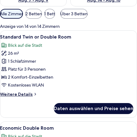
Aug. 7 - Aug. 9
Aug. 14 - Aug. 16
Verfügbare
Alle Zimmer
2 Betten
1 Bett
Über 3 Betten
Filter
für
Anzeige von 14 von 14 Zimmern
Zimmer
Alle
Pillowtop-Betten, Minibar, Zimmersafe,
5
Standard Twin or Double Room
Fotos
Blick auf die Stadt
für
26 m²
Standard
Twin
1 Schlafzimmer
or
Platz für 3 Personen
Double
2 Komfort-Einzelbetten
Room
Kostenloses WLAN
anzeigen
Weitere
Weitere Details
Details
für
Daten auswählen und Preise sehen
Standard
Twin
or
Alle
Ein Hotelzimmer mit Bett, Schreibtisc
5
Double
Economic Double Room
Fotos
Room
Blick auf die Stadt