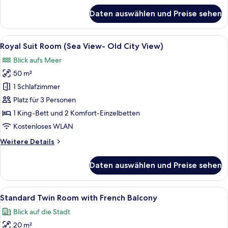
für
Daten auswählen und Preise sehen
Deluxe
Triple
Room
Alle
Ein Hotelzimmer mit einer Sofagarnit
4
(Sea
Royal Suit Room (Sea View- Old City View)
Fotos
View)
Blick aufs Meer
für
50 m²
Royal
Suit
1 Schlafzimmer
Room
Platz für 3 Personen
(Sea
1 King-Bett und 2 Komfort-Einzelbetten
View-
Kostenloses WLAN
Old
Weitere
Weitere Details
City
Details
View)
für
Daten auswählen und Preise sehen
anzeigen
Royal
Suit
Room
Alle
Ein Hotelzimmer mit zwei Betten, eine
3
(Sea
Standard Twin Room with French Balcony
Fotos
View-
Blick auf die Stadt
Old
für
City
20 m²
Standard