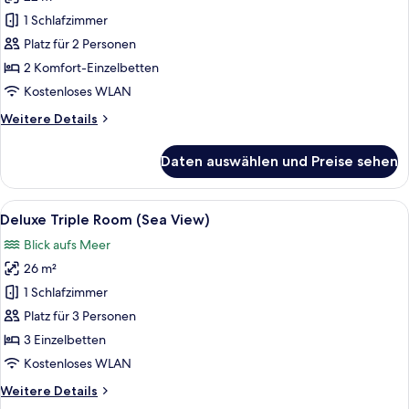
Economic
View)
Twin
1 Schlafzimmer
Room
Platz für 2 Personen
anzeigen
2 Komfort-Einzelbetten
Kostenloses WLAN
Weitere
Weitere Details
Details
für
Daten auswählen und Preise sehen
Economic
Twin
Room
Alle
Ein Hotelzimmer mit zwei Betten, ein
4
Deluxe Triple Room (Sea View)
Fotos
Blick aufs Meer
für
26 m²
Deluxe
Triple
1 Schlafzimmer
Room
Platz für 3 Personen
(Sea
3 Einzelbetten
View)
Kostenloses WLAN
anzeigen
Weitere
Weitere Details
Details