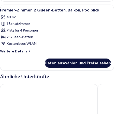
1 King-
Alle
Ein Hotelzimmer mit zwei Betten, eine
7
Bett
Premier-Zimmer, 2 Queen-Betten, Balkon, Poolblick
Fotos
und
40 m²
Schlafsofa
für
1 Schlafzimmer
Premier-
Zimmer,
Platz für 4 Personen
2 Queen-
2 Queen-Betten
Betten,
Kostenloses WLAN
Balkon,
Weitere
Weitere Details
Poolblick
Details
anzeigen
für
Daten auswählen und Preise sehen
Premier-
Zimmer,
2 Queen-
Ähnliche Unterkünfte
Betten,
Balkon,
Village Hotel Sentosa by Far East Hospitality
Shangri-
Poolblick