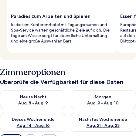
Paradies zum Arbeiten und Spielen
Essen 
In diesem Konferenzhotel mit Tagungsräumen und
Europäis
Spa-Service warten geschäftliche Ziele auf dich. Die
Restaura
Lage am Wasser sorgt für abendliche Unterhaltung
auf den 
und eine große Auswahl an Bars.
Diätopti
Zimmeroptionen
Überprüfe die Verfügbarkeit für diese Daten
Überprüfe die Verfügbarkeit für heute Nacht, Aug. 8 - Aug. 9.
Überprüfe die Verfügbarkeit f
Heute Nacht
Morgen
Aug. 8 - Aug. 9
Aug. 9 - Aug. 10
Überprüfe die Verfügbarkeit für dieses Wochenende, Aug. 14 -
Überprüfe die Verfügbarkeit f
Dieses Wochenende
Nächstes Wochenende
Aug. 14 - Aug. 16
Aug. 21 - Aug. 23