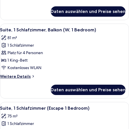
Details
für
Daten auswählen und Preise sehen
Zimmer,
1 King-
Bett,
Alle
Ein modernes Wohnzimmer mit großem 
6
Terrasse
Suite, 1 Schlafzimmer, Balkon (W, 1 Bedroom)
Fotos
81 m²
für
1 Schlafzimmer
Suite,
1
Platz für 4 Personen
Schlafzimmer,
1 King-Bett
Balkon
Kostenloses WLAN
(W,
Weitere
Weitere Details
1
Details
Bedroom)
für
Daten auswählen und Preise sehen
Suite,
anzeigen
1
Schlafzimmer,
Alle
Ein modernes Hotelzimmer mit einem g
7
Balkon
Suite, 1 Schlafzimmer (Escape 1 Bedroom)
Fotos
(W,
75 m²
1
für
Bedroom)
1 Schlafzimmer
Suite,