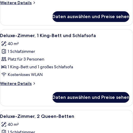
Weitere
Weitere Details
Details
für
Daten auswählen und Preise sehen
Presidential-
Suite,
1
Alle
Ein modernes Hotelzimmer mit einem gr
7
Schlafzimmer
Deluxe-Zimmer, 1 King-Bett und Schlafsofa
Fotos
40 m²
für
1 Schlafzimmer
Deluxe-
Zimmer,
Platz für 3 Personen
1 King-
1 King-Bett und 1 großes Schlafsofa
Bett
Kostenloses WLAN
und
Weitere
Weitere Details
Schlafsofa
Details
anzeigen
für
Daten auswählen und Preise sehen
Deluxe-
Zimmer,
1 King-
Alle
Ein modernes Hotelzimmer mit zwei Be
7
Bett
Deluxe-Zimmer, 2 Queen-Betten
Fotos
und
40 m²
Schlafsofa
für
1 Schlafzimmer