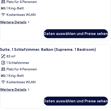
1
Platz für 4 Personen
Schlafzimmer
1 King-Bett
(Escape
Kostenloses WLAN
1
Weitere
Weitere Details
Bedroom)
Details
anzeigen
für
Daten auswählen und Preise sehen
Suite,
1
Schlafzimmer
Alle
Ein modernes Wohnzimmer mit einer g
6
(Escape
Suite, 1 Schlafzimmer, Balkon (Supreme, 1 Bedroom)
Fotos
1
83 m²
Bedroom)
für
1 Schlafzimmer
Suite,
1
Platz für 4 Personen
Schlafzimmer,
1 King-Bett
Balkon
Kostenloses WLAN
(Supreme,
Weitere
Weitere Details
1
Details
Bedroom)
für
Daten auswählen und Preise sehen
Suite,
anzeigen
1