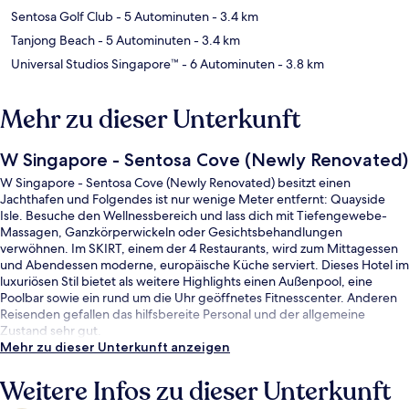
Sentosa Golf Club
- 5 Autominuten
- 3.4 km
Tanjong Beach
- 5 Autominuten
- 3.4 km
Universal Studios Singapore™
- 6 Autominuten
- 3.8 km
Mehr zu dieser Unterkunft
W Singapore - Sentosa Cove (Newly Renovated)
W Singapore - Sentosa Cove (Newly Renovated) besitzt einen
Jachthafen und Folgendes ist nur wenige Meter entfernt: Quayside
Isle. Besuche den Wellnessbereich und lass dich mit Tiefengewebe-
Massagen, Ganzkörperwickeln oder Gesichtsbehandlungen
verwöhnen. Im SKIRT, einem der 4 Restaurants, wird zum Mittagessen
und Abendessen moderne, europäische Küche serviert. Dieses Hotel im
luxuriösen Stil bietet als weitere Highlights einen Außenpool, eine
Poolbar sowie ein rund um die Uhr geöffnetes Fitnesscenter. Anderen
Reisenden gefallen das hilfsbereite Personal und der allgemeine
Zustand sehr gut.
Mehr zu dieser Unterkunft anzeigen
Weitere Infos zu dieser Unterkunft