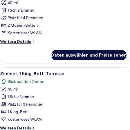
40 m²
Zimmer,
1 Schlafzimmer
2 Queen-
Betten,
Platz für 4 Personen
Balkon,
2 Queen-Betten
Blick
Kostenloses WLAN
auf
Weitere
Weitere Details
den
Details
Jachthafen
für
Daten auswählen und Preise sehen
Premier-
anzeigen
Zimmer,
2 Queen-
Alle
Ein modernes Hotelzimmer mit einem gro
5
Betten,
Zimmer, 1 King-Bett, Terrasse
Fotos
Balkon,
Blick auf den Garten
Blick
für
auf
40 m²
Zimmer,
den
1 King-
1 Schlafzimmer
Jachthafen
Bett,
Platz für 3 Personen
Terrasse
1 King-Bett
anzeigen
Kostenloses WLAN
Weitere
Weitere Details