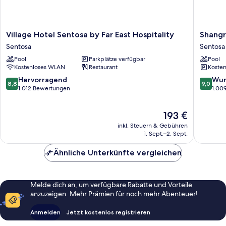
Village
Shangri
Village Hotel Sentosa by Far East Hospitality
Shangr
Hotel
La
Sentosa
Sentosa
Sentosa
Rasa
Pool
Parkplätze verfügbar
Pool
by
Sentosa
Kostenloses WLAN
Restaurant
Kosten
Far
Singapo
East
Sentosa
8.8
9.0
Hervorragend
Wun
8,8
9,0
Hospitality
von
von
1.012 Bewertungen
1.00
Sentosa
10,
10,
Hervorragend,
Wunder
Der
193 €
1.012
1.009
Preis
Bewertungen
Bewert
inkl. Steuern & Gebühren
beträgt
1. Sept.–2. Sept.
193 €
Ähnliche Unterkünfte vergleichen
Melde dich an, um verfügbare Rabatte und Vorteile
anzuzeigen. Mehr Prämien für noch mehr Abenteuer!
Anmelden
Jetzt kostenlos registrieren