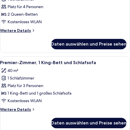
Deluxe-
Zimmer,
Platz für 4 Personen
2 Queen-
2 Queen-Betten
Betten
Kostenloses WLAN
anzeigen
Weitere
Weitere Details
Details
für
Daten auswählen und Preise sehen
Deluxe-
Zimmer,
2 Queen-
Alle
Ein modernes Hotelzimmer mit einem g
7
Betten
Premier-Zimmer, 1 King-Bett und Schlafsofa
Fotos
40 m²
für
1 Schlafzimmer
Premier-
Zimmer,
Platz für 3 Personen
1 King-
1 King-Bett und 1 großes Schlafsofa
Bett
Kostenloses WLAN
und
Weitere
Weitere Details
Schlafsofa
Details
anzeigen
für
Daten auswählen und Preise sehen
Premier-
Zimmer,