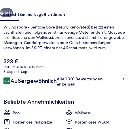
(Newly
rück
Weiter
Renovated)
124+
Übersicht
Zimmer
Lage
Richtlinien
W Singapore - Sentosa Cove (Newly Renovated) besitzt einen
Jachthafen und Folgendes ist nur wenige Meter entfernt: Quayside
Isle. Besuche den Wellnessbereich und lass dich mit Tiefengewebe-
Massagen, Ganzkörperwickeln oder Gesichtsbehandlungen
verwöhnen. Im SKIRT, einem der 4 Restaurants, wird zum
Mittagessen und Abendessen moderne, europäische Küche
serviert. Dieses Hotel im luxuriösen Stil bietet als weitere Highlights
Der
323 €
einen Außenpool, eine Poolbar sowie ein rund um die Uhr
aktuelle
inkl. Steuern & Gebühren
geöffnetes Fitnesscenter. Anderen Reisenden gefallen das
Preis
3. Sept.–4. Sept.
hilfsbereite Personal und der allgemeine Zustand sehr gut.
Außenpool, Cabañas (kostenlos), Lieg
beträgt
Bewertungen
Alle 1.001 Bewertungen
Außergewöhnlich
323 €.
9,4
9,4 von 10.
anzeigen
Beliebte Annehmlichkeiten
Pool
Wellness
Kostenlose Parkplätze
Kostenloses WLAN