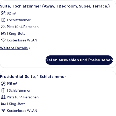
Schlafzimmer,
Alle
Ein modernes Wohnzimmer mit Flachbil
6
Balkon
Suite, 1 Schlafzimmer (Away, 1 Bedroom, Super, Terrace,)
Fotos
(Supreme,
82 m²
1
für
Bedroom)
1 Schlafzimmer
Suite,
1
Platz für 4 Personen
Schlafzimmer
1 King-Bett
(Away,
Kostenloses WLAN
1
Weitere
Weitere Details
Bedroom,
Details
Super,
für
Daten auswählen und Preise sehen
Suite,
Terrace,)
1
anzeigen
Schlafzimmer
Alle
Ein modernes Wohnzimmer mit einem g
6
(Away,
Presidential-Suite, 1 Schlafzimmer
Fotos
1
195 m²
Bedroom,
für
Super,
1 Schlafzimmer
Presidential-
Terrace,)
Suite,
Platz für 4 Personen
1
1 King-Bett
Schlafzimmer
Kostenloses WLAN
anzeigen