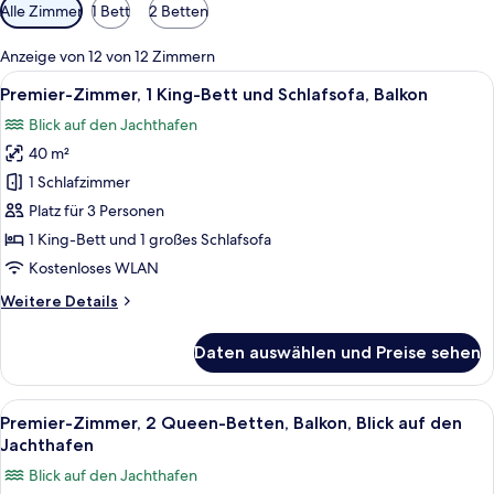
Verfügbare
Alle Zimmer
1 Bett
2 Betten
Filter
für
Anzeige von 12 von 12 Zimmern
Zimmer
Alle
Ein modernes Hotelzimmer mit einem gr
6
Premier-Zimmer, 1 King-Bett und Schlafsofa, Balkon
Fotos
Blick auf den Jachthafen
für
40 m²
Premier-
Zimmer,
1 Schlafzimmer
1 King-
Platz für 3 Personen
Bett
1 King-Bett und 1 großes Schlafsofa
und
Kostenloses WLAN
Schlafsofa,
Weitere
Weitere Details
Balkon
Details
anzeigen
für
Daten auswählen und Preise sehen
Premier-
Zimmer,
1 King-
Alle
Ein modernes Hotelzimmer mit zwei Be
6
Bett
Premier-Zimmer, 2 Queen-Betten, Balkon, Blick auf den
Fotos
und
Jachthafen
Schlafsofa,
für
Blick auf den Jachthafen
Balkon
Premier-