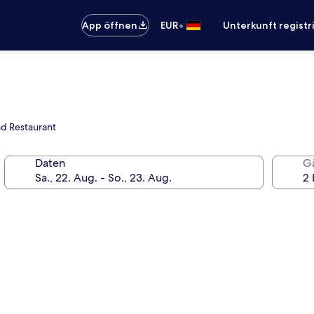
•
App öffnen
EUR
Unterkunft registr
nd Restaurant
Daten
G