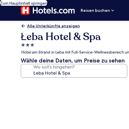
Zum Hauptinhalt springen
Reisen buchen
Alle Unterkünfte anzeigen
Łeba Hotel & Spa
3.0-
Sterne-
Hotel am Strand in Leba mit Full-Service-Wellnessbereich u
Unterkunft
Wähle deine Daten, um Preise zu sehen
Wo soll’s hingehen?
Fotogalerie
von
Łeba
Hotel
&
Spa