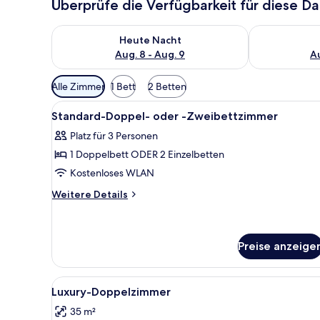
Überprüfe die Verfügbarkeit für diese D
Überprüfe die Verfügbarkeit für heute Nacht, Aug. 8
Überprüfe die
Heute Nacht
Aug. 8 - Aug. 9
Au
Verfügbare
Alle Zimmer
1 Bett
2 Betten
Filter
Alle
Ein Hotelzimmer mit einem Bett
für
4
Standard-Doppel- oder -Zweibettzimmer
Fotos
Zimmer
Platz für 3 Personen
für
1 Doppelbett ODER 2 Einzelbetten
Standard-
Doppel-
Kostenloses WLAN
oder
Weitere
Weitere Details
-
Details
für
Zweibettzimmer
Standard-
anzeigen
Doppel-
Preise anzeige
oder
-
Alle
Ein Hotelzimmer mit einem Bett
Zweibettzimmer
4
Luxury-Doppelzimmer
Fotos
35 m²
für