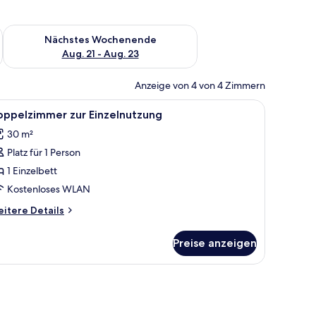
es Wochenende, Aug. 14 - Aug. 16.
Überprüfe die Verfügbarkeit für nächstes Wochenende, Aug. 2
Nächstes Wochenende
Aug. 21 - Aug. 23
Anzeige von 4 von 4 Zimmern
iegel.
 Schreibtisch mit Stuhl, einem kleinen Tisch und einer Wandlampe.
le
Ein Hotelzimmer mit einem Bett, Nachttischen
4
oppelzimmer zur Einzelnutzung
otos
30 m²
ür
Platz für 1 Person
oppelzimmer
ur
1 Einzelbett
inzelnutzung
Kostenloses WLAN
nzeigen
itere
itere Details
tails
r
Preise anzeigen
ppelzimmer
r
nzelnutzung