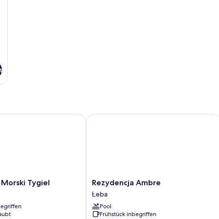
n
rski Tygiel
Rezydencja Ambre
Rezydencja
Morski Tygiel
Rezydencja Ambre
Ambre
Łeba
Łeba
egriffen
Pool
aubt
Frühstück inbegriffen