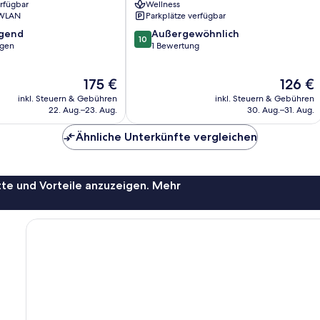
erfügbar
Wellness
 WLAN
Parkplätze verfügbar
10.0
agend
Außergewöhnlich
10
von
ngen
1 Bewertung
10,
,
Außergewöhnlich,
Der
Der
175 €
126 €
1
Preis
Preis
Bewertung
inkl. Steuern & Gebühren
inkl. Steuern & Gebühren
beträgt
beträgt
22. Aug.–23. Aug.
30. Aug.–31. Aug.
175 €
126 €
Ähnliche Unterkünfte vergleichen
te und Vorteile anzuzeigen. Mehr