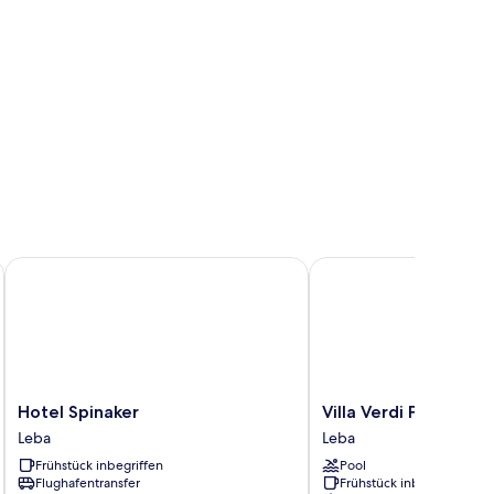
Hotel Spinaker
Villa Verdi Pleasure & S
Hotel
Villa
Hotel Spinaker
Villa Verdi Pleasure 
Spinaker
Verdi
Leba
Leba
Leba
Pleasure
Frühstück inbegriffen
Pool
&
Flughafentransfer
Frühstück inbegriffen
Spa