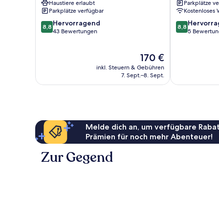
Haustiere erlaubt
Parkplätze v
Leba
Parkplätze verfügbar
Kostenloses
8.8
8.8
Hervorragend
Hervorr
8,8
8,8
von
von
43 Bewertungen
5 Bewertu
10,
10,
Hervorragend,
Hervorragend
Der
170 €
43
5
Preis
Bewertungen
Bewertungen
inkl. Steuern & Gebühren
beträgt
7. Sept.–8. Sept.
170 €
Melde dich an, um verfügbare Rabat
Prämien für noch mehr Abenteuer!
Zur Gegend