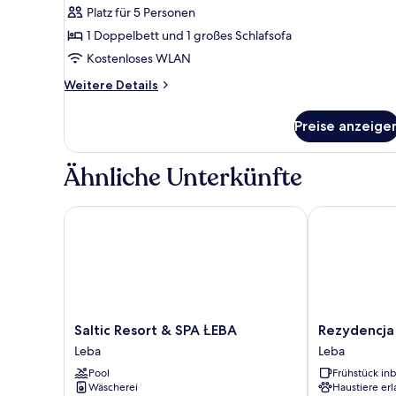
Platz für 5 Personen
Luxury-
Doppelzimmer
1 Doppelbett und 1 großes Schlafsofa
anzeigen
Kostenloses WLAN
Weitere
Weitere Details
Details
für
Preise anzeige
Luxury-
Doppelzimmer
Ähnliche Unterkünfte
Saltic Resort & SPA ŁEBA
Rezydencja Mo
Saltic
Rezydencja
Saltic Resort & SPA ŁEBA
Rezydencja 
Resort
Morski
Leba
Leba
&
Tygiel
Pool
Frühstück inb
SPA
Leba
Wäscherei
Haustiere erl
ŁEBA