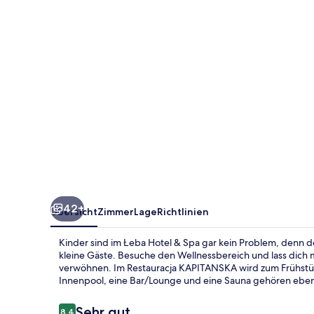
42+
Übersicht
Zimmer
Lage
Richtlinien
Kinder sind im Łeba Hotel & Spa gar kein Problem, denn de
kleine Gäste. Besuche den Wellnessbereich und lass dic
verwöhnen. Im Restauracja KAPITANSKA wird zum Frühstüc
Innenpool, eine Bar/Lounge und eine Sauna gehören eben
Bewertungen
Sehr gut
8,4