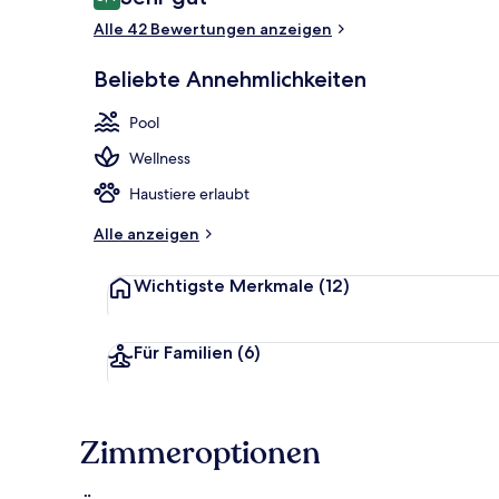
8,4 von 10.
Alle 42 Bewertungen anzeigen
Innenpool, L
Beliebte Annehmlichkeiten
Pool
Wellness
Haustiere erlaubt
Alle anzeigen
Wichtigste Merkmale
(12)
Für Familien
(6)
Zimmeroptionen