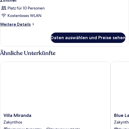
Zimmer
Platz für 10 Personen
Kostenloses WLAN
Weitere
Weitere Details
Details
für
Daten auswählen und Preise sehen
Zimmer
Ähnliche Unterkünfte
Villa Miranda
Blue Lak
Villa
Blue
Villa Miranda
Blue L
Miranda
Lake
Zakynthos
Zakynth
Zakynthos
Zakynth