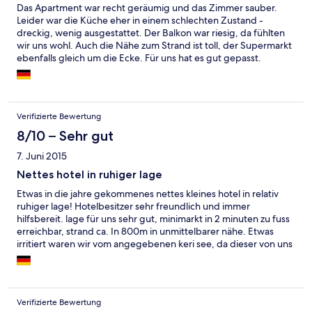
Das Apartment war recht geräumig und das Zimmer sauber.
den Besitzer, der dort anscheinend auch wohnte, über die
Leider war die Küche eher in einem schlechten Zustand -
Gegensprechanlage zu erreichen. Die quatschten eine Zeit lang
dreckig, wenig ausgestattet. Der Balkon war riesig, da fühlten
und schließlich kam ein anderen älterer Mann und deutete uns
wir uns wohl. Auch die Nähe zum Strand ist toll, der Supermarkt
ihm zu folgen. Wir verließen das Anwesen und gingen die
ebenfalls gleich um die Ecke. Für uns hat es gut gepasst.
Straße rauf in ein anderes Haus, wo uns der Mann in ein
winziges Zimmer mit zwei Einzelbetten schleppte und sagte das
is unser Apartment. Alsoo als Aufklärung wir haben gebucht ein
Studio mit seaview und Doppelbett im oberen Stock.
Bekommen haben wir eben dieses winzige Zimmer im
Verifizierte Bewertung
Erdgeschoss mit Mini Fenster mit Blick auf ein Gebüsch!!! Ich
8/10 – Sehr gut
natürlich rasend
7. Juni 2015
Nettes hotel in ruhiger lage
Etwas in die jahre gekommenes nettes kleines hotel in relativ
ruhiger lage! Hotelbesitzer sehr freundlich und immer
hilfsbereit. lage für uns sehr gut, minimarkt in 2 minuten zu fuss
erreichbar, strand ca. In 800m in unmittelbarer nähe. Etwas
irritiert waren wir vom angegebenen keri see, da dieser von uns
nicht gleich als solcher erkennbar war, da dieser fast gänzlich
von schilf bewachsen ist. Hotel weitab entfernt von den
partymeilen die fast gänzlich von engländern eingenommen
wurden ;-) mietauto sehr empfehlenswert, die insel hat sehr viel
Verifizierte Bewertung
zu bieten wenn man einfach drauf los fährt und auf eigene faust