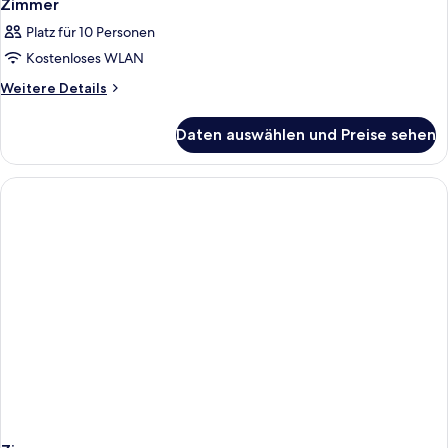
Zimmer
Platz für 10 Personen
Kostenloses WLAN
Weitere
Weitere Details
Details
für
Daten auswählen und Preise sehen
Zimmer