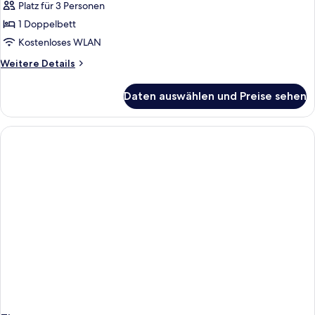
Zimmer,
Platz für 3 Personen
Gartenblick
1 Doppelbett
anzeigen
Kostenloses WLAN
Weitere
Weitere Details
Details
für
Daten auswählen und Preise sehen
Superior-
Zimmer,
Gartenblick