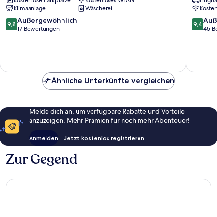
Kostenlose Parkplätze
Kostenloses WLAN
Flugha
Klimaanlage
Wäscherei
Koste
9.8
9.4
Außergewöhnlich
Auß
9,8
9,4
von
von
17 Bewertungen
45 B
10,
10,
Außergewöhnlich,
Außerge
17
45
Bewertungen
Bewert
Ähnliche Unterkünfte vergleichen
Melde dich an, um verfügbare Rabatte und Vorteile
anzuzeigen. Mehr Prämien für noch mehr Abenteuer!
Anmelden
Jetzt kostenlos registrieren
Zur Gegend