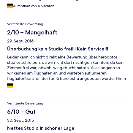
Aufenthalt von 4 Nächten
Verifizierte Bewertung
2/10 – Mangelhaft
29. Sept. 2016
Überbuchung kein Studio frei!!! Kein Service!!!
Leider kann ich nicht direkt eine Bewertung über herodotos
studios schreiben, da wir nicht dort nächtigen konnten, da kein
Zimmer frei war, obwohl wir gebucht hatten. Alles begann so
wir kamen am Flughafen an und warteten auf unseren
flughafentransfer, der für 15 Euro extra angeboten wurde. Hmm
naja niemand kam also beschlossen wir dort anzurufen. Die
Rezeptionistin war so unhöflich was uns einfällt und wir sollen
uns doch ein Taxi nehmen. Gut Taxi kostete 28 Euro. Dort
angekommen natürlich zu früh, da der Check Inn erst um 14:30
Verifizierte Bewertung
ist, war für uns kein Problem wir wollten nur die Koffer abstellen
und dann gleich auf erste Erkundungstour. Um 15 kamen wir
6/10 – Gut
dann wieder zurück zum Anwesen, wo wir einmal niemanden
30. Sept. 2015
finden konnten, unsere Koffer waren versperrt uns weit uns
breit kein Mensch. Ok dann haben wir mal gesucht, irgendwann
Nettes Studio in schöner Lage
kam ein Alter Mann, der kaum Englisch konnte uns versuchte