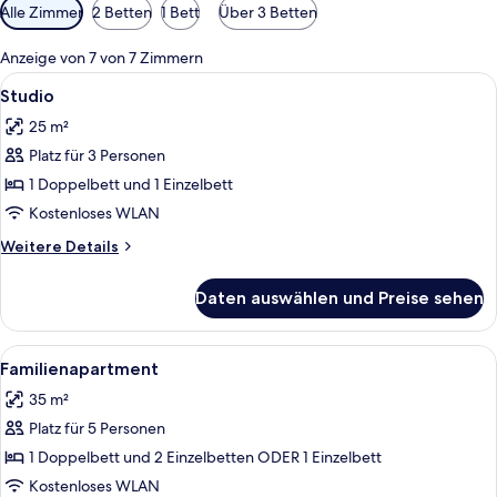
Verfügbare
Alle Zimmer
2 Betten
1 Bett
Über 3 Betten
Filter
für
Anzeige von 7 von 7 Zimmern
Zimmer
Alle
Ein Hotelzimmer mit einem Bett, zwei
17
Studio
Fotos
25 m²
für
Platz für 3 Personen
Studio
anzeigen
1 Doppelbett und 1 Einzelbett
Kostenloses WLAN
Weitere
Weitere Details
Details
für
Daten auswählen und Preise sehen
Studio
Alle
Ein Hotelzimmer mit Bett, Sessel, Schrei
8
Familienapartment
Fotos
35 m²
für
Platz für 5 Personen
Familienapartment
anzeigen
1 Doppelbett und 2 Einzelbetten ODER 1 Einzelbett
Kostenloses WLAN