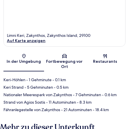
Limni Keri, Zakynthos, Zakynthos Island, 29100
Auf Karte anzeigen
Karte
In der Umgebung
Fortbewegung vor
Restaurants
Ort
Keri-Höhlen
- 1 Gehminute
- 0.1 km
Keri Strand
- 5 Gehminuten
- 0.5 km
Nationaler Meerespark von Zakynthos
- 7 Gehminuten
- 0.6 km
Strand von Agios Sostis
- 11 Autominuten
- 8.3 km
Fähranlegestelle von Zakynthos
- 21 Autominuten
- 18.4 km
Mehr zu dieser Unterkunft