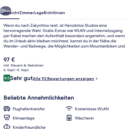
rück
Weiter
52+
Übersicht
Zimmer
Lage
Richtlinien
Wenn du nach Zakynthos reist, ist Herodotos Studios eine
hervorragende Wahl. Gratis-Extras wie WLAN und Internetzugang
per Kabel machen den Aufenthalt besonders angenehm, und wenn
du im Urlaub aktiv bleiben möchtest, kannst du in der Nähe die
Wander- und Radwege, die Möglichkeiten zum Mountainbiken und
die Möglichkeiten zum Sporttauchen nutzen. Außerdem gibt es
eine Terrasse and einen Garten.
Der
97 €
aktuelle
inkl. Steuern & Gebühren
Preis
4. Sept.–5. Sept.
Sportbereich
beträgt
Bewertungen
Sehr gut
8,0
Alle 92 Bewertungen anzeigen
97 €.
8,0 von 10.
Beliebte Annehmlichkeiten
Flughafentransfer
Kostenloses WLAN
Klimaanlage
Wäscherei
Kinderfreundliche