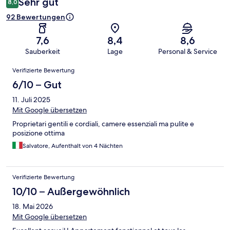
Sehr gut
8,0
92 Bewertungen
7,6
8,4
8,6
Sauberkeit
Lage
Personal & Service
Bewertungen
Verifizierte Bewertung
6/10 – Gut
11. Juli 2025
Mit Google übersetzen
Proprietari gentili e cordiali, camere essenziali ma pulite e
posizione ottima
Salvatore, Aufenthalt von 4 Nächten
Verifizierte Bewertung
10/10 – Außergewöhnlich
18. Mai 2026
Mit Google übersetzen