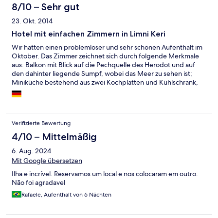
erkundet. "Doppelbett" kleiner als standard, könnte bei grossen
8/10 – Sehr gut
personen etwas eng werden, matratzen auch etwas hart und
23. Okt. 2014
eher unbequem da man jede feder spürt, was nach ein paar
tagen zu rückenschmerzen führen kann. Man federt auch quasi
Hotel mit einfachen Zimmern in Limni Keri
mit wenn sich der partner im schlaf umdreht... Bellende hunde
Wir hatten einen problemloser und sehr schönen Aufenthalt im
in der nachbarschaft etwas störend, da die wände recht dünn
Oktober. Das Zimmer zeichnet sich durch folgende Merkmale
sind. Aber im grossen und ganzen gutes preis/leistunsverhältnis
aus: Balkon mit Blick auf die Pechquelle des Herodot und auf
und für unsere zwecke völlig ausreichend!
den dahinter liegende Sumpf, wobei das Meer zu sehen ist;
Miniküche bestehend aus zwei Kochplatten und Kühlschrank,
sowie grundlegendes Geschirr und Besteck; Duschraum mit
WC und Waschbecken; Doppelbett, Einbauschrank,
Nachttische und kleiner Kommode mit Spiegel, TV mit drei
griechischen Sendern. Der Service erfolgte regelmäßig etwa
Verifizierte Bewertung
alle 2 Tage und das Zimmer war dementsprechend sauber und
gepflegt. Handtücher und Bettwäsche wurden ebenfalls
4/10 – Mittelmäßig
getauscht. WLAN-Empfang ist an der Rezeption möglich. Die
6. Aug. 2024
Besitzer-Familie wohnt im Haus und war immer freundlich und
Mit Google übersetzen
stets hilfsbereit.
Ilha e incrível. Reservamos um local e nos colocaram em outro.
Não foi agradavel
Rafaele, Aufenthalt von 6 Nächten