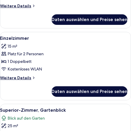
Weitere
Weitere Details
Details
für
Daten auswählen und Preise sehen
Familienapartment
Alle
Ein ordentlich bezogenes Bett mit ei
2
Einzelzimmer
Fotos
15 m²
für
Platz für 2 Personen
Einzelzimmer
anzeigen
1 Doppelbett
Kostenloses WLAN
Weitere
Weitere Details
Details
für
Daten auswählen und Preise sehen
Einzelzimmer
Alle
Ein Schlafzimmer mit einem Bett, eine
1
Superior-Zimmer, Gartenblick
Fotos
Blick auf den Garten
für
25 m²
Superior-