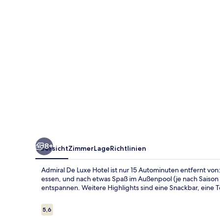
8+
Übersicht
Zimmer
Lage
Richtlinien
Admiral De Luxe Hotel ist nur 15 Autominuten entfernt vo
essen, und nach etwas Spaß im Außenpool (je nach Saison 
entspannen. Weitere Highlights sind eine Snackbar, eine T
Bewertungen
5,6
5,6 von 10.