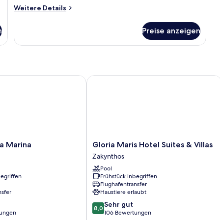
Weitere
Weitere Details
Details
für
n
Preise anzeigen
Zimmer
Marina
Gloria Maris Hotel Suites & Villas
Gloria
a Marina
Gloria Maris Hotel Suites & Villas
Maris
Zakynthos
Hotel
Pool
Suites
egriffen
Frühstück inbegriffen
&
Flughafentransfer
Villas
nsfer
Haustiere erlaubt
Zakynthos
8.0
Sehr gut
8,0
von
tungen
106 Bewertungen