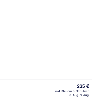
Deluxe-Doppel- oder -Zweibettzimme
Der
235 €
aktuelle
inkl. Steuern & Gebühren
Preis
8. Aug.–9. Aug.
ge
Restaurant
beträgt
235 €.