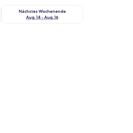
es Wochenende, Aug. 7 - Aug. 9.
Überprüfe die Verfügbarkeit für nächstes Wochenende, Aug. 1
Nächstes Wochenende
Aug. 14 - Aug. 16
 Schiebetür mit vertikalen Jalousien.