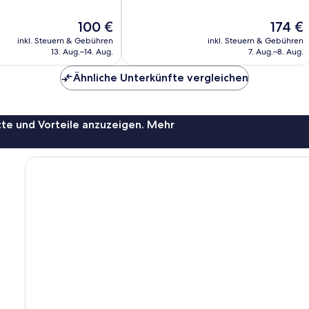
10,
Sehr
Der
Der
100 €
174 €
gut,
Preis
Preis
106
inkl. Steuern & Gebühren
inkl. Steuern & Gebühren
beträgt
beträgt
Bewertungen
13. Aug.–14. Aug.
7. Aug.–8. Aug.
100 €
174 €
Ähnliche Unterkünfte vergleichen
te und Vorteile anzuzeigen. Mehr