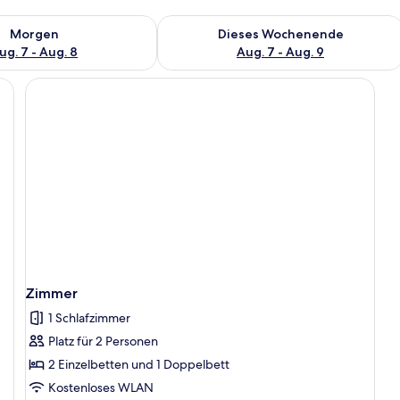
 - Aug. 7.
 Verfügbarkeit für morgen, Aug. 7 - Aug. 8.
Überprüfe die Verfügbarkeit für dies
Morgen
Dieses Wochenende
ug. 7 - Aug. 8
Aug. 7 - Aug. 9
inem großen Bett, einer Couch, einem kleinen Tisch mit einer Vase und einer
Zimmer
1 Schlafzimmer
Platz für 2 Personen
2 Einzelbetten und 1 Doppelbett
Kostenloses WLAN