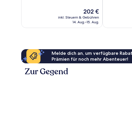
10,
10,
Sehr
Sehr
Der
202 €
gut,
gut,
Preis
112
327
inkl. Steuern & Gebühren
beträgt
Bewertungen
Bewertungen
14. Aug.–15. Aug.
202 €
Melde dich an, um verfügbare Rabat
Prämien für noch mehr Abenteuer!
Zur Gegend