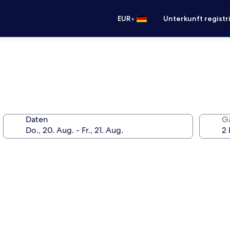
•
EUR
Unterkunft registr
Daten
G