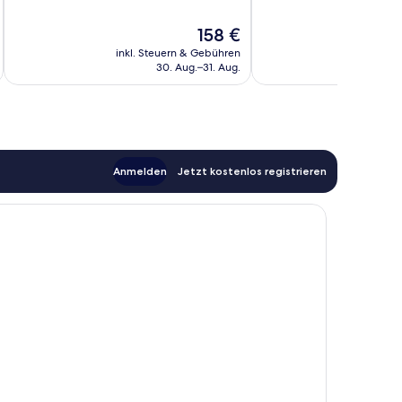
10,
10,
10
Außergewöhnlich,
Der
158 €
Bewertungen
35
Preis
Bewertungen
inkl. Steuern & Gebühren
beträgt
30. Aug.–31. Aug.
158 €
Anmelden
Jetzt kostenlos registrieren