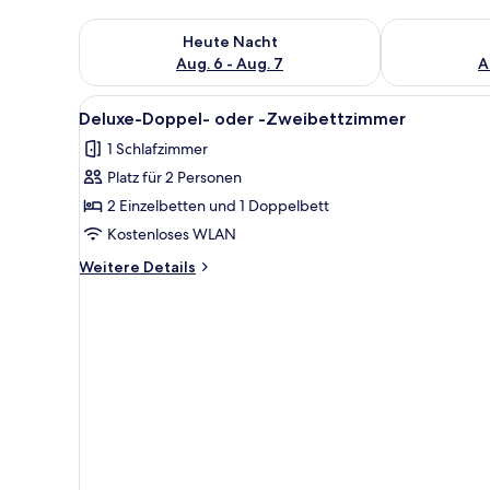
Überprüfe die Verfügbarkeit für heute Nacht, Aug. 6
Überprüfe die
Heute Nacht
Aug. 6 - Aug. 7
A
Alle
Ein modernes Hotelzimmer mit e
3
Deluxe-Doppel- oder -Zweibettzimmer
Fotos
1 Schlafzimmer
für
Platz für 2 Personen
Deluxe-
Doppel-
2 Einzelbetten und 1 Doppelbett
oder
Kostenloses WLAN
-
Weitere
Weitere Details
Zweibettzimmer
Details
anzeigen
für
Deluxe-
Doppel-
oder
-
Zweibettzimmer