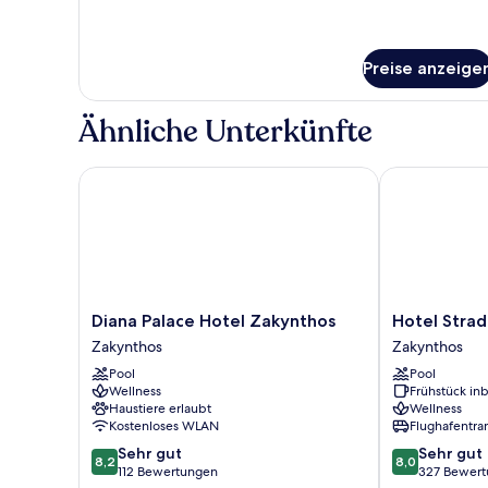
Preise anzeige
Ähnliche Unterkünfte
Diana Palace Hotel Zakynthos
Hotel Strada 
Diana
Hotel
Diana Palace Hotel Zakynthos
Hotel Strad
Palace
Strada
Zakynthos
Zakynthos
Hotel
Marina
Pool
Pool
Zakynthos
Zakynthos
Wellness
Frühstück inb
Zakynthos
Haustiere erlaubt
Wellness
Kostenloses WLAN
Flughafentra
8.2
8.0
Sehr gut
Sehr gut
8,2
8,0
von
von
112 Bewertungen
327 Bewer