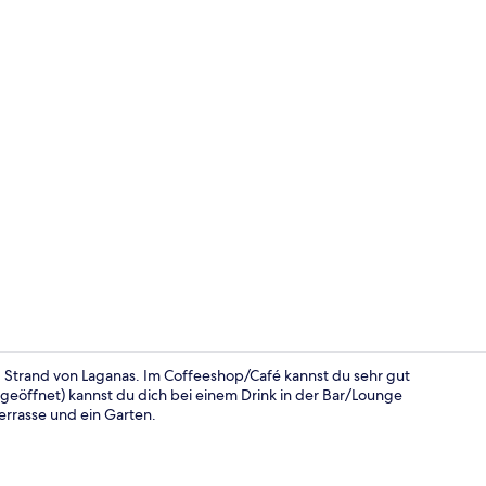
Rezeption
n: Strand von Laganas. Im Coffeeshop/Café kannst du sehr gut
geöffnet) kannst du dich bei einem Drink in der Bar/Lounge
errasse und ein Garten.
Lobby-Loun