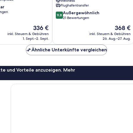
Wellness
Resorts
Flughafentransfer
ar
Zakynthos
ungen
9.8
Außergewöhnlich
9,8
von
21 Bewertungen
10,
Der
Der
336 €
368 €
Außergewöhnlich,
Preis
Preis
21
inkl. Steuern & Gebühren
inkl. Steuern & Gebühren
beträgt
beträgt
1. Sept.–2. Sept.
26. Aug.–27. Aug.
Bewertungen
336 €
368 €
Ähnliche Unterkünfte vergleichen
te und Vorteile anzuzeigen. Mehr