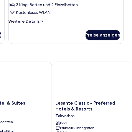
Pool,
3 King-Betten und 2 Einzelbetten
Meerblick
Kostenloses WLAN
anzeigen
Weitere
Weitere Details
Details
für
n
Preise anzeigen
Luxury-
Villa,
2 Schlafzimmer,
eigener
Pool,
Meerblick
 & Suites
Lesante Classic - Preferred Hotels & 
Lesante
el & Suites
Lesante Classic - Preferred
Classic
Hotels & Resorts
-
Zakynthos
Preferred
egriffen
Hotels
Pool
Frühstück inbegriffen
&
arkplätze