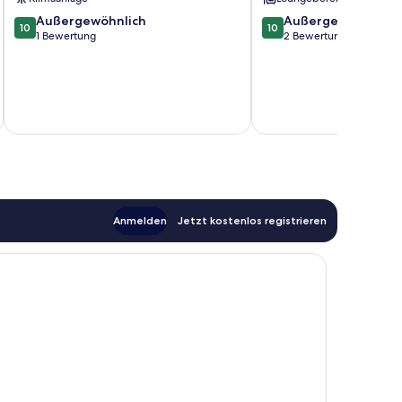
10.0
10.0
Außergewöhnlich
Außergewöhnlich
10
10
von
von
1 Bewertung
2 Bewertungen
10,
10,
Außergewöhnlich,
Außergewöhnlich,
1
2
Bewertung
Bewertungen
Anmelden
Jetzt kostenlos registrieren