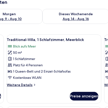
aten
 - Aug. 9.
 Verfügbarkeit für morgen, Aug. 9 - Aug. 10.
Überprüfe die Verfügbarkeit für dies
Morgen
Dieses Wochenende
g. 9 - Aug. 10
Aug. 14 - Aug. 16
httisch, Fenster mit Vorhängen, einer Steinwand sowie einer Küchenzeile mi
Alle
Ein Schlafzimmer mit Steinwänden, Ho
Al
12
Traditional-Villa, 1 Schlafzimmer, Meerblick
Tr
Fotos
F
Blick aufs Meer
für
f
50 m²
Traditional-
T
Villa,
Vi
1 Schlafzimmer
1
2
Platz für 4 Personen
Schlafzimmer,
S
1 Queen-Bett und 2 Einzel-Schlafsofas
Meerblick
a
Kostenloses WLAN
anzeigen
Weitere
We
Weitere Details
We
Details
De
für
fü
n
Preise anzeigen
Traditional-
Tr
Villa,
Vil
1
2 