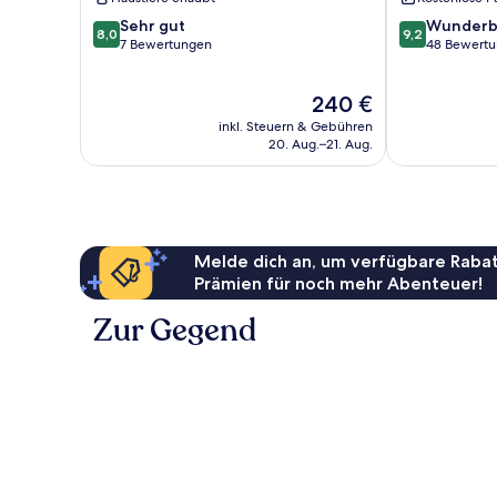
8.0
9.2
Sehr gut
Wunderb
8,0
9,2
von
von
7 Bewertungen
48 Bewert
10,
10,
Sehr
Wunderbar,
Der
240 €
gut,
48
Preis
7
Bewertungen
inkl. Steuern & Gebühren
beträgt
Bewertungen
20. Aug.–21. Aug.
240 €
Melde dich an, um verfügbare Rabat
Prämien für noch mehr Abenteuer!
Zur Gegend