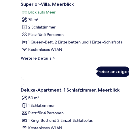
Alle
Ein Schlafzimmer mit Steinwand
9
Superior-Villa, Meerblick
Fotos
Blick aufs Meer
für
75 m²
Superior-
Villa,
2 Schlafzimmer
Meerblick
Platz für 5 Personen
anzeigen
1 Queen-Bett, 2 Einzelbetten und 1 Einzel-Schlafsofa
Kostenloses WLAN
Weitere
Weitere Details
Details
für
Preise anzeige
Superior-
Villa,
Meerblick
Alle
Ein modernes Schlafzimmer mit
5
Deluxe-Apartment, 1 Schlafzimmer, Meerblick
Fotos
50 m²
für
1 Schlafzimmer
Deluxe-
Apartment,
Platz für 4 Personen
1
1 King-Bett und 2 Einzel-Schlafsofas
Schlafzimmer,
Kostenloses WLAN