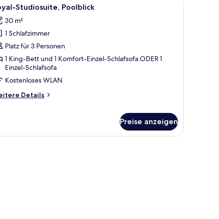
 auf einen Balkon führt.
m Bett mit weißer Bettwäsche, einem Nachttisch, einem Spiegel und einer a
le
Ein modernes Hotelzimmer mit einem hölzerne
9
randblick
yal-Studiosuite, Poolblick
otos
30 m²
ür
1 Schlafzimmer
oyal-
tudiosuite,
Platz für 3 Personen
oolblick
1 King-Bett und 1 Komfort-Einzel-Schlafsofa ODER 1
Einzel-Schlafsofa
nzeigen
Kostenloses WLAN
itere
itere Details
tails
r
yal-
Preise anzeigen
udiosuite,
olblick
deren Raum.
immbad, Sitzgelegenheiten im Freien und Bergblick.