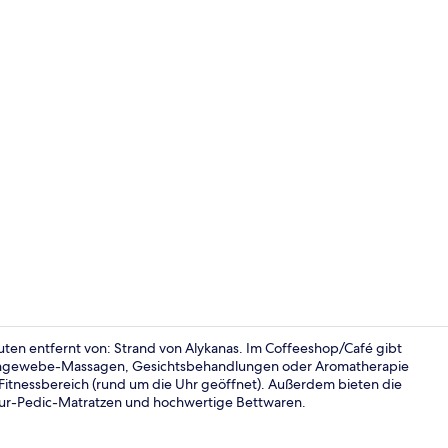
Außenberei
ten entfernt von: Strand von Alykanas. Im Coffeeshop/Café gibt
fengewebe-Massagen, Gesichtsbehandlungen oder Aromatherapie
Fitnessbereich (rund um die Uhr geöffnet). Außerdem bieten die
Traditional-V
pur-Pedic-Matratzen und hochwertige Bettwaren.