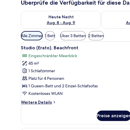
Überprüfe die Verfügbarkeit für diese D
Überprüfe die Verfügbarkeit für heute Nacht, Aug. 8
Überprüfe die
Heute Nacht
Aug. 8 - Aug. 9
Au
Verfügbare
Alle Zimmer
1 Bett
Über 3 Betten
2 Betten
Filter
Alle
Ein Schlafzimmer mit Bett, Nac
für
11
Studio (Erato), Beachfront
Fotos
Zimmer
Eingeschränkter Meerblick
für
45 m²
Studio
(Erato),
1 Schlafzimmer
Beachfront
Platz für 4 Personen
anzeigen
1 Queen-Bett und 2 Einzel-Schlafsofas
Kostenloses WLAN
Weitere
Weitere Details
Details
für
Preise anzeige
Studio
(Erato),
Beachfront