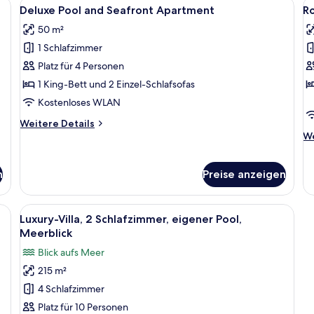
, einem Bett mit weißen Leinen, einem Nachttisch und einer offenen Tür, die
Alle
Ein Schlafzimmer mit Holzboden, eine
Al
9
Schlafzimmer,
St
Deluxe Pool and Seafront Apartment
Ro
Fotos
F
Meerblick
50 m²
für
f
1 Schlafzimmer
Deluxe
R
Pool
S
Platz für 4 Personen
and
P
1 King-Bett und 2 Einzel-Schlafsofas
Seafront
a
Kostenloses WLAN
Apartment
Weitere
Weitere Details
anzeigen
Details
We
We
für
De
Deluxe
fü
Pool
Ro
n
Preise anzeigen
and
St
Seafront
Po
 einem großen Bett, Nachttischen, einer Wandlampe und Blick in einen an
Alle
Ein zweistöckiges Steinhaus mit Schw
Apartment
29
Luxury-Villa, 2 Schlafzimmer, eigener Pool,
Fotos
Meerblick
für
Blick aufs Meer
Luxury-
215 m²
Villa,
4 Schlafzimmer
2 Schlafzimmer,
eigener
Platz für 10 Personen