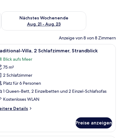
es Wochenende, Aug. 14 - Aug. 16.
Überprüfe die Verfügbarkeit für nächstes Wochenende, Aug. 2
Nächstes Wochenende
Aug. 21 - Aug. 23
Anzeige von 8 von 8 Zimmern
t Herd und Spüle.
lzbalkendecke, einem Bett mit weißen Bettwäsche, einem Nachttisch mit Lam
le
Ein Schlafzimmer mit einem Himmelbett, Hol
19
aditional-Villa, 2 Schlafzimmer, Strandblick
otos
Blick aufs Meer
ür
75 m²
raditional-
lla,
2 Schlafzimmer
 Schlafzimmer,
Platz für 6 Personen
trandblick
1 Queen-Bett, 2 Einzelbetten und 2 Einzel-Schlafsofas
nzeigen
Kostenloses WLAN
itere
itere Details
tails
r
Preise anzeigen
aditional-
la,
Schlafzimmer,