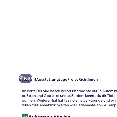
Resort
168+
Übersicht
Ausstattung
Lage
Preise
Richtlinien
Im Porta Del Mar Beach Resort übernachte nur 15 Autominu
es Essen und Getränke und außerdem kannst du dir Tie
gönnen. Weitere Highlights sind eine Bar/Lounge und ein 
Villen tolle Annehmlichkeiten wie Bademäntel sowie Tem
Bewertungen
Außergewöhnlich
9,8