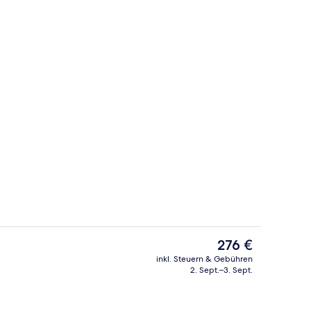
ch
Außenbereich
Der
276 €
aktuelle
inkl. Steuern & Gebühren
Preis
2. Sept.–3. Sept.
illa, 1 Schlafzimmer, Meerblick | Strand-/Meerblick
Royal-Studiosuite, Poolblick | Hoch
beträgt
276 €.