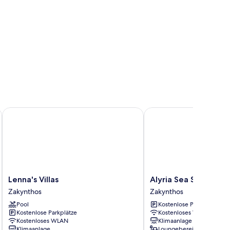
Resorts
Lenna's Villas
Alyria Sea Side Suites
Lenna's
Alyria
Lenna's Villas
Alyria Sea Side Suite
Villas
Sea
Zakynthos
Zakynthos
Zakynthos
Side
Pool
Kostenlose Parkplätze
Suites
Kostenlose Parkplätze
Kostenloses WLAN
Zakynthos
Kostenloses WLAN
Klimaanlage
Klimaanlage
Loungebereich