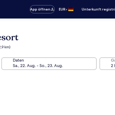
•
App öffnen
EUR
Unterkunft registr
esort
2,9 km)
Daten
G