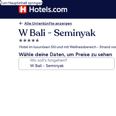
Zum Hauptinhalt springen
Alle Unterkünfte anzeigen
W Bali - Seminyak
5.0-
Sterne-
Hotel im luxuriösen Stil und mit Wellnessbereich - Strand vo
Unterkunft
Wähle deine Daten, um Preise zu sehen
Wo soll’s hingehen?
Fotogalerie
von
W
Bali
-
Seminyak