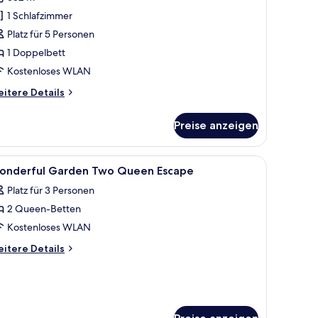
ite,
1 Schlafzimmer
oppelbett,
Platz für 5 Personen
alkon
1 Doppelbett
nzeigen
Kostenloses WLAN
itere
itere Details
tails
r
Preise anzeigen
ite,
ppelbett,
em strahlend blauen Himmel.
e, hochwertige Bettwaren, Minibar
le
Bettwäsche aus ägyptischer Baumwolle, hoch
4
lkon
onderful Garden Two Queen Escape
otos
Platz für 3 Personen
ür
2 Queen-Betten
onderful
arden
Kostenloses WLAN
wo
itere
itere Details
ueen
tails
r
scape
nderful
nzeigen
arden
wo