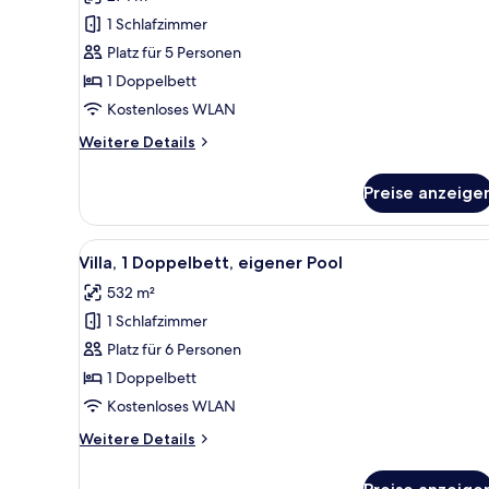
Suite,
1
1 Schlafzimmer
Doppelbett,
Platz für 5 Personen
Balkon,
1 Doppelbett
Meerblick
Kostenloses WLAN
anzeigen
Weitere
Weitere Details
Details
für
Preise anzeige
Suite,
1
Doppelbett,
Alle
Ein moderner Außenpoolbereic
9
Balkon,
Villa, 1 Doppelbett, eigener Pool
Fotos
Meerblick
532 m²
für
1 Schlafzimmer
Villa,
1
Platz für 6 Personen
Doppelbett,
1 Doppelbett
eigener
Kostenloses WLAN
Pool
Weitere
Weitere Details
anzeigen
Details
für