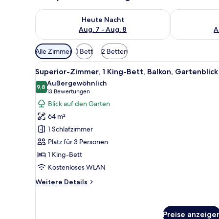
Überprüfe die Verfügbarkeit für heute Nacht, Aug. 7
Überprüfe die
Heute Nacht
Aug. 7 - Aug. 8
A
Verfügbare
Alle Zimmer
1 Bett
2 Betten
Filter
Alle
Ein modernes Hotelzimmer mit e
für
10
Superior-Zimmer, 1 King-Bett, Balkon, Gartenblick
Fotos
Zimmer
Außergewöhnlich
für
9,8
9,8 von 10
(13
13 Bewertungen
Superior-
Bewertungen)
Blick auf den Garten
Zimmer,
64 m²
1 King-
1 Schlafzimmer
Bett,
Platz für 3 Personen
Balkon,
1 King-Bett
Gartenblick
anzeigen
Kostenloses WLAN
Weitere
Weitere Details
Details
für
Superior-
Preise anzeige
Zimmer,