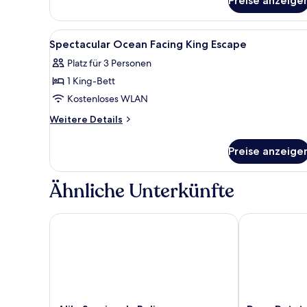
Preise anzeige
Villa,
1
Doppelbett,
Alle
Bettwäsche aus ägyptischer B
6
eigener
Spectacular Ocean Facing King Escape
Fotos
Pool
Platz für 3 Personen
für
1 King-Bett
Spectacular
Ocean
Kostenloses WLAN
Facing
Weitere
Weitere Details
King
Details
für
Escape
Preise anzeige
Spectacular
anzeigen
Ocean
Facing
Ähnliche Unterkünfte
King
Escape
Alila Seminyak, Bali
Desa Potato H