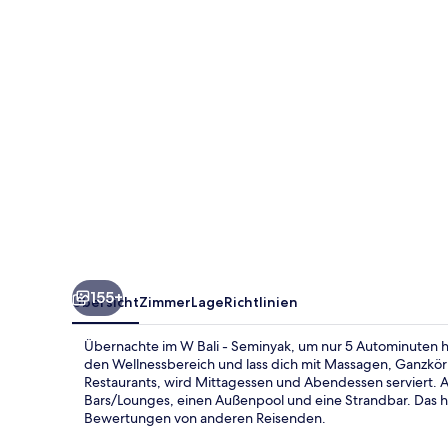
155+
Übersicht
Zimmer
Lage
Richtlinien
Übernachte im W Bali - Seminyak, um nur 5 Autominuten hi
den Wellnessbereich und lass dich mit Massagen, Ganzkör
Restaurants, wird Mittagessen und Abendessen serviert. Als
Bars/Lounges, einen Außenpool und eine Strandbar. Das hi
Bewertungen von anderen Reisenden.