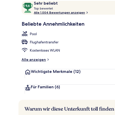
Bewertungen
9,6
Sehr beliebt
T
von
Top bewertet
o
Alle 1.004 Bewertungen anzeigen
10,
Außenpool, L
p
Sehr
Beliebte Annehmlichkeiten
beliebt
b
e
Pool
w
e
Flughafentransfer
r
t
Kostenloses WLAN
e
t
Alle anzeigen
Wichtigste Merkmale
(12)
Für Familien
(6)
Warum wir diese Unterkunft toll finden