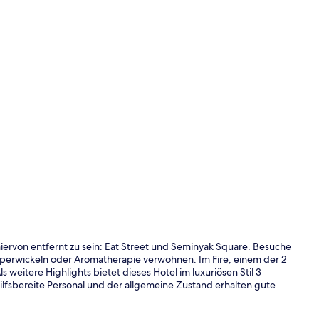
2 Restaurant
ervon entfernt zu sein: Eat Street und Seminyak Square. Besuche
perwickeln oder Aromatherapie verwöhnen. Im Fire, einem der 2
 weitere Highlights bietet dieses Hotel im luxuriösen Stil 3
Außenberei
lfsbereite Personal und der allgemeine Zustand erhalten gute