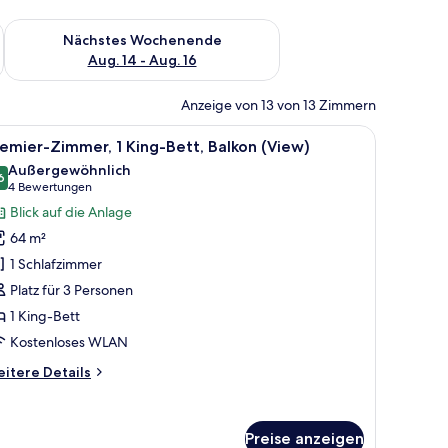
es Wochenende, Aug. 7 - Aug. 9.
Überprüfe die Verfügbarkeit für nächstes Wochenende, Aug. 1
Nächstes Wochenende
Aug. 14 - Aug. 16
Anzeige von 13 von 13 Zimmern
oßen Bett, einer Sitzecke und Blick auf einen Garten.
le
Ein modernes Hotelzimmer mit einem großen Be
7
emier-Zimmer, 1 King-Bett, Balkon (View)
otos
Außergewöhnlich
ür
6
9,6 von 10
(4
4 Bewertungen
remier-
Bewertungen)
Blick auf die Anlage
immer,
64 m²
King-
1 Schlafzimmer
ett,
Platz für 3 Personen
alkon
1 King-Bett
View)
nzeigen
Kostenloses WLAN
itere
itere Details
tails
r
emier-
Preise anzeigen
mmer,