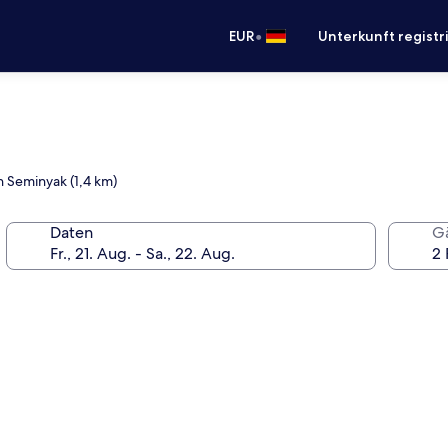
•
EUR
Unterkunft registr
n Seminyak (1,4 km)
Daten
G