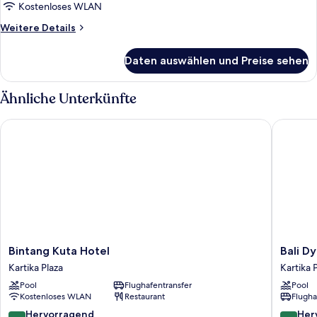
Suite
Kostenloses WLAN
anzeigen
Weitere
Weitere Details
Details
für
Daten auswählen und Preise sehen
Deluxe
Suite
Ähnliche Unterkünfte
Bintang Kuta Hotel
Bali Dyn
Bintang
Bali
Bintang Kuta Hotel
Bali D
Kuta
Dynasty
Kartika Plaza
Kartika 
Hotel
Resort
Pool
Flughafentransfer
Pool
Kartika
Kartika
Kostenloses WLAN
Restaurant
Flugha
Plaza
Plaza
8.6
8.8
Hervorragend
Her