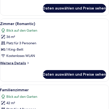
Details
für
Daten auswählen und Preise sehen
Deluxe-
Zimmer
Alle
Ein Schlafzimmer mit einem Himmelbett
6
Zimmer (Romantic)
Fotos
Blick auf den Garten
für
36 m²
Zimmer
(Romantic)
Platz für 3 Personen
anzeigen
1 King-Bett
Kostenloses WLAN
Weitere
Weitere Details
Details
für
Daten auswählen und Preise sehen
Zimmer
(Romantic)
Alle
Ein Hotelzimmer mit zwei Betten, einem
6
Familienzimmer
Fotos
Blick auf den Garten
für
42 m²
Familienzimmer