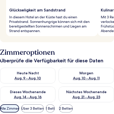
Glückseligkeit am Sandstrand
Kulina
In diesem Hotel an der Küste hast du einen
Mit 3 Re
Privatstrand. Sonnenhungrige können sich mit den
verlocke
bereitgestellten Sonnenschirmen und Liegen am
Frühstüc
Strand entspannen.
Abendes
Zimmeroptionen
Überprüfe die Verfügbarkeit für diese Daten
Überprüfe die Verfügbarkeit für heute Nacht, Aug. 9 - Aug. 10
Überprüfe die Verfügbarkeit fü
Heute Nacht
Morgen
Aug. 9 - Aug. 10
Aug. 10 - Aug. 11
Überprüfe die Verfügbarkeit für dieses Wochenende, Aug. 14 -
Überprüfe die Verfügbarkeit f
Dieses Wochenende
Nächstes Wochenende
Aug. 14 - Aug. 16
Aug. 21 - Aug. 23
Verfügbare
Alle Zimmer
Über 3 Betten
1 Bett
2 Betten
Filter