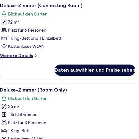
Alle
Ein Hotelzimmer mit einem großen Bett
6
Airport
Deluxe-Zimmer (Connecting Room)
Fotos
Transfer)
Blick auf den Garten
für
72 m²
Deluxe-
Zimmer
Platz für 6 Personen
(Connecting
1 King-Bett und 1 Einzelbett
Room)
Kostenloses WLAN
anzeigen
Weitere
Weitere Details
Details
für
Daten auswählen und Preise sehen
Deluxe-
Zimmer
(Connecting
Alle
Ein Hotelzimmer mit einem großen Bett
7
Room)
Deluxe-Zimmer (Room Only)
Fotos
Blick auf den Garten
für
36 m²
Deluxe-
Zimmer
1 Schlafzimmer
(Room
Platz für 3 Personen
Only)
1 King-Bett
anzeigen
Kostenloses WLAN