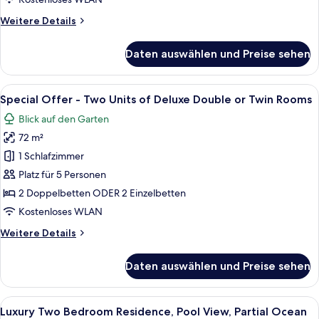
Weitere
Weitere Details
Details
für
Daten auswählen und Preise sehen
Deluxe-
Zimmer
(Room
Alle
Ein Hotelzimmer mit einem großen Bett
7
Only)
Special Offer - Two Units of Deluxe Double or Twin Rooms
Fotos
Blick auf den Garten
für
72 m²
Special
Offer
1 Schlafzimmer
-
Platz für 5 Personen
Two
2 Doppelbetten ODER 2 Einzelbetten
Units
Kostenloses WLAN
of
Weitere
Weitere Details
Deluxe
Details
Double
für
Daten auswählen und Preise sehen
or
Special
Offer
Twin
-
Alle
Ein Hotelzimmer mit einem großen Bett
Rooms
16
Two
Luxury Two Bedroom Residence, Pool View, Partial Ocean