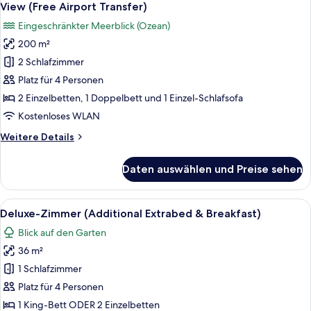
Fotos
anzeigen
Units
View (Free Airport Transfer)
of
für
Eingeschränkter Meerblick (Ozean)
Deluxe
Luxury
Double
200 m²
Two
or
2 Schlafzimmer
Bedroom
Twin
Rooms
Residence,
Platz für 4 Personen
Pool
2 Einzelbetten, 1 Doppelbett und 1 Einzel-Schlafsofa
View,
Kostenloses WLAN
Partial
Weitere
Weitere Details
Ocean
Details
View
für
Daten auswählen und Preise sehen
Luxury
(Free
Two
Airport
Bedroom
Alle
Ein Hotelzimmer mit einem großen Bett
Transfer)
5
Residence,
Deluxe-Zimmer (Additional Extrabed & Breakfast)
Fotos
anzeigen
Pool
Blick auf den Garten
View,
für
Partial
36 m²
Deluxe-
Ocean
Zimmer
1 Schlafzimmer
View
(Additional
(Free
Platz für 4 Personen
Airport
Extrabed
1 King-Bett ODER 2 Einzelbetten
Transfer)