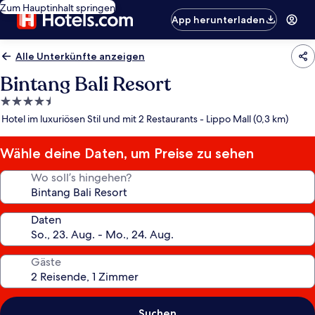
Zum Hauptinhalt springen
App herunterladen
Alle Unterkünfte anzeigen
Bintang Bali Resort
4.5-
Sterne-
Hotel im luxuriösen Stil und mit 2 Restaurants - Lippo Mall (0,3 km)
Unterkunft
Wähle deine Daten, um Preise zu sehen
Wo soll’s hingehen?
Daten
Gäste
Suchen