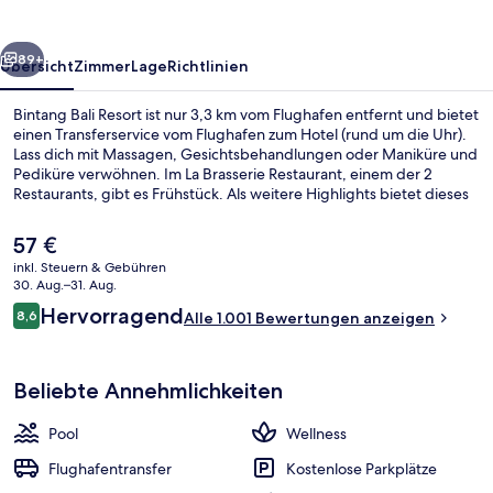
rück
Weiter
89+
Übersicht
Zimmer
Lage
Richtlinien
Bintang Bali Resort ist nur 3,3 km vom Flughafen entfernt und bietet
einen Transferservice vom Flughafen zum Hotel (rund um die Uhr).
Lass dich mit Massagen, Gesichtsbehandlungen oder Maniküre und
Pediküre verwöhnen. Im La Brasserie Restaurant, einem der 2
Restaurants, gibt es Frühstück. Als weitere Highlights bietet dieses
Hotel im luxuriösen Stil einen Außenpool, einen kostenlosen
Kinderclub und eine Poolbar. Andere Reisende lieben den Pool und
Der
57 €
das hilfsbereite Personal.
aktuelle
inkl. Steuern & Gebühren
Preis
30. Aug.–31. Aug.
In Strandnähe, weißer Sandstrand, Li
beträgt
Bewertungen
Hervorragend
8,6
Alle 1.001 Bewertungen anzeigen
57 €.
8,6 von 10.
Beliebte Annehmlichkeiten
Pool
Wellness
Flughafentransfer
Kostenlose Parkplätze