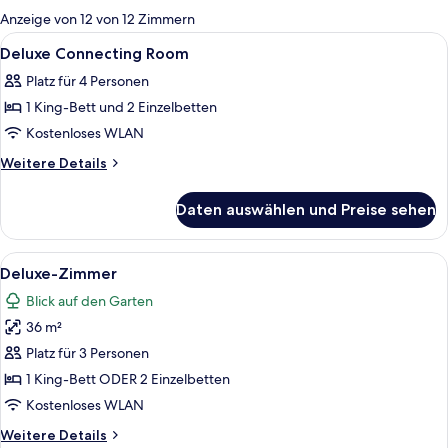
für
Anzeige von 12 von 12 Zimmern
Zimmer
Alle
Ein modernes Badezimmer mit einem 
5
Deluxe Connecting Room
Fotos
Platz für 4 Personen
für
1 King-Bett und 2 Einzelbetten
Deluxe
Connecting
Kostenloses WLAN
Room
Weitere
Weitere Details
anzeigen
Details
für
Daten auswählen und Preise sehen
Deluxe
Connecting
Room
Alle
Ein Hotelzimmer mit einem großen Bett
6
Deluxe-Zimmer
Fotos
Blick auf den Garten
für
36 m²
Deluxe-
Zimmer
Platz für 3 Personen
anzeigen
1 King-Bett ODER 2 Einzelbetten
Kostenloses WLAN
Weitere
Weitere Details