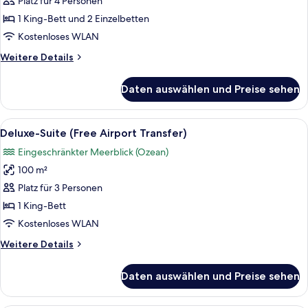
anzeigen
Platz für 4 Personen
1 King-Bett und 2 Einzelbetten
Kostenloses WLAN
Weitere
Weitere Details
Details
für
Daten auswählen und Preise sehen
Familienzimmer
Alle
Ein geräumiges Wohnzimmer mit einer 
11
Deluxe-Suite (Free Airport Transfer)
Fotos
Eingeschränkter Meerblick (Ozean)
für
100 m²
Deluxe-
Suite
Platz für 3 Personen
(Free
1 King-Bett
Airport
Kostenloses WLAN
Transfer)
Weitere
Weitere Details
anzeigen
Details
für
Daten auswählen und Preise sehen
Deluxe-
Suite
(Free