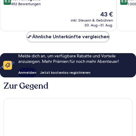
8,6
8,8
von
von
452 Bewertungen
1.00
10,
10,
Der
43 €
Hervorragend,
Hervorr
Preis
452
1.006
inkl. Steuern & Gebühren
beträgt
30. Aug.–31. Aug.
Bewertungen
Bewert
43 €
Ähnliche Unterkünfte vergleichen
Melde dich an, um verfügbare Rabatte und Vorteile
anzuzeigen. Mehr Prämien für noch mehr Abenteuer!
Anmelden
Jetzt kostenlos registrieren
Zur Gegend