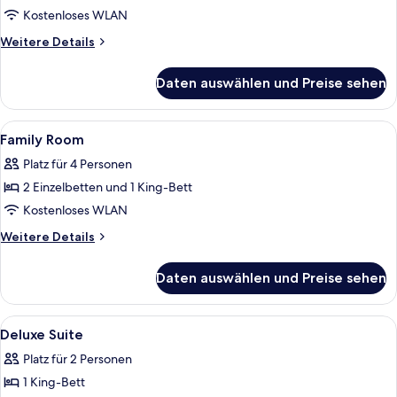
&
Kostenloses WLAN
Breakfast)
Weitere
Weitere Details
anzeigen
Details
für
Daten auswählen und Preise sehen
Deluxe-
Zimmer
(Additional
Alle
Minibar, Zimmersafe, Schreibtisch, la
10
Extrabed
Family Room
Fotos
&
Platz für 4 Personen
Breakfast)
für
2 Einzelbetten und 1 King-Bett
Family
Room
Kostenloses WLAN
anzeigen
Weitere
Weitere Details
Details
für
Daten auswählen und Preise sehen
Family
Room
Alle
Minibar, Zimmersafe, Schreibtisch, la
4
Deluxe Suite
Fotos
Platz für 2 Personen
für
1 King-Bett
Deluxe