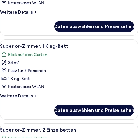
anzeigen
Kostenloses WLAN
Weitere
Weitere Details
Details
für
Daten auswählen und Preise sehen
Premier-
Zimmer,
2 Einzelbetten
Alle
Ein Hotelzimmer mit einem großen Bet
4
Superior-Zimmer, 1 King-Bett
Fotos
Blick auf den Garten
für
34 m²
Superior-
Zimmer,
Platz für 3 Personen
1 King-
1 King-Bett
Bett
Kostenloses WLAN
anzeigen
Weitere
Weitere Details
Details
für
Daten auswählen und Preise sehen
Superior-
Zimmer,
1 King-
Alle
Ein Hotelzimmer mit zwei Betten, ein
3
Bett
Superior-Zimmer, 2 Einzelbetten
Fotos