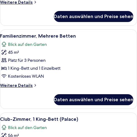
Weitere
Weitere Details
Details
für
Daten auswählen und Preise sehen
Zimmer
Alle
Ein modernes Hotelzimmer mit einem g
4
Familienzimmer, Mehrere Betten
Fotos
Blick auf den Garten
für
45 m²
Familienzimmer,
Mehrere
Platz für 3 Personen
Betten
1 King-Bett und 1 Einzelbett
anzeigen
Kostenloses WLAN
Weitere
Weitere Details
Details
für
Daten auswählen und Preise sehen
Familienzimmer,
Mehrere
Betten
Alle
Ein Hotelzimmer mit einem großen Bet
8
Club-Zimmer, 1 King-Bett (Palace)
Fotos
Blick auf den Garten
für
56 m²
Club-