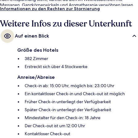
Massagen, Ganzkörperwickeln und Aromatherapie verwöhnen lassen.
Informationen zu den Rechten zur Stornierung
Wedang Jahe, eins von 4 Restaurants, serviert internationale Küche und
ist zum Frühstück geöffnet. Als weitere Highlights bietet dieses Hotel im
Weitere Infos zu dieser Unterkunft
luxuriösen Stil 3 Bars/Lounges, einen kostenlosen Kinderclub und eine
Poolbar. Andere Reisende mögen das hilfsbereite Personal und den
allgemeinen Zustand der Unterkunft.
Auf einen Blick
Größe des Hotels
382 Zimmer
Erstreckt sich über 4 Stockwerke
Anreise/Abreise
Check-in ab: 15:00 Uhr, möglich bis: 23:00 Uhr
Ein kontaktloser Check-in und Check-out ist möglich
Früher Check-in unterliegt der Verfügbarkeit
Später Check-in unterliegt der Verfügbarkeit
Mindestalter für den Check-in: 18 Jahre
Der Check-out ist um 12:00 Uhr
Kontaktloser Check-out