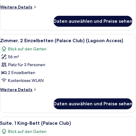
anzeigen
Weitere
Weitere Details
Details
für
Daten auswählen und Preise sehen
Zimmer,
2 Einzelbetten
(Palace
Alle
Ein Hotelzimmer mit Bett, Schreibtisch
7
Club)
Zimmer, 2 Einzelbetten (Palace Club) (Lagoon Access)
Fotos
Blick auf den Garten
für
56 m²
Zimmer,
2 Einzelbetten
Platz für 3 Personen
(Palace
2 Einzelbetten
Club)
Kostenloses WLAN
(Lagoon
Weitere
Weitere Details
Access)
Details
anzeigen
für
Daten auswählen und Preise sehen
Zimmer,
2 Einzelbetten
(Palace
Alle
Ein Hotelzimmer mit einem großen Bett
7
Club)
Suite, 1 King-Bett (Palace Club)
Fotos
(Lagoon
Blick auf den Garten
Access)
für