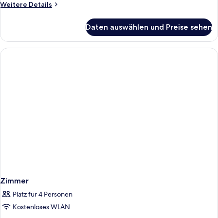
Weitere
Weitere Details
Details
für
Daten auswählen und Preise sehen
Zimmer
Zimmer
Platz für 4 Personen
Kostenloses WLAN