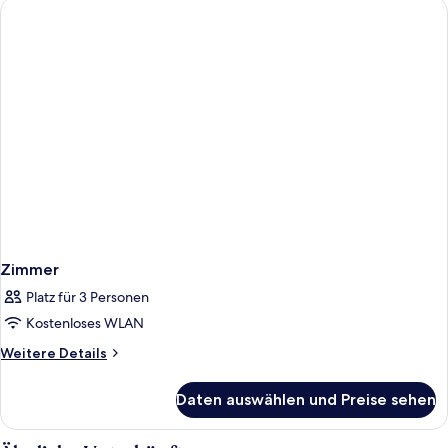
Zimmer
Platz für 3 Personen
Kostenloses WLAN
Weitere
Weitere Details
Details
für
Daten auswählen und Preise sehen
Zimmer