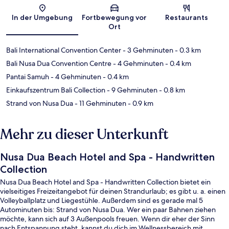
Karte
In der Umgebung
Fortbewegung vor
Restaurants
Ort
Bali International Convention Center
- 3 Gehminuten
- 0.3 km
Bali Nusa Dua Convention Centre
- 4 Gehminuten
- 0.4 km
Pantai Samuh
- 4 Gehminuten
- 0.4 km
Einkaufszentrum Bali Collection
- 9 Gehminuten
- 0.8 km
Strand von Nusa Dua
- 11 Gehminuten
- 0.9 km
Mehr zu dieser Unterkunft
Nusa Dua Beach Hotel and Spa - Handwritten
Collection
Nusa Dua Beach Hotel and Spa - Handwritten Collection bietet ein
vielseitiges Freizeitangebot für deinen Strandurlaub; es gibt u. a. einen
Volleyballplatz und Liegestühle. Außerdem sind es gerade mal 5
Autominuten bis: Strand von Nusa Dua. Wer ein paar Bahnen ziehen
möchte, kann sich auf 3 Außenpools freuen. Wenn dir eher der Sinn
nach Entspannung steht, kannst du dich im Wellnessbereich mit