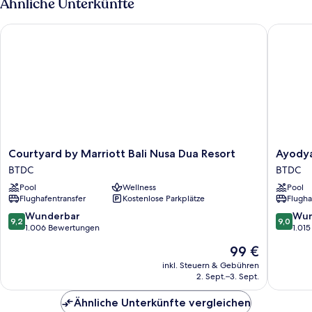
Ähnliche Unterkünfte
Courtyard by Marriott Bali Nusa Dua Resort
Ayodya R
Courtyard
Ayodya
Courtyard by Marriott Bali Nusa Dua Resort
Ayodya
by
Resort
BTDC
BTDC
Marriott
Bali
Pool
Wellness
Pool
Bali
BTDC
Flughafentransfer
Kostenlose Parkplätze
Flugha
Nusa
Dua
9.2
9.0
Wunderbar
Wun
9,2
9,0
Resort
von
von
1.006 Bewertungen
1.01
BTDC
10,
10,
Der
99 €
Wunderbar,
Wunder
Preis
1.006
1.015
inkl. Steuern & Gebühren
beträgt
2. Sept.–3. Sept.
Bewertungen
Bewert
99 €
Ähnliche Unterkünfte vergleichen