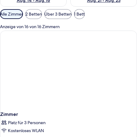
Aug. 14 - Aug. 16
Aug. 21 - Aug. 23
Verfügbare
Alle Zimmer
2 Betten
Über 3 Betten
1 Bett
Filter
für
Anzeige von 16 von 16 Zimmern
Zimmer
Zimmer
Platz für 3 Personen
Kostenloses WLAN