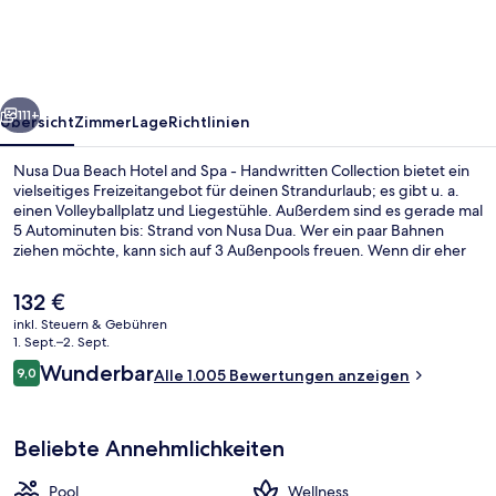
Hotel
and
Spa
rück
Weiter
-
111+
Übersicht
Zimmer
Lage
Richtlinien
Handwritten
Nusa Dua Beach Hotel and Spa - Handwritten Collection bietet ein
Collection
vielseitiges Freizeitangebot für deinen Strandurlaub; es gibt u. a.
einen Volleyballplatz und Liegestühle. Außerdem sind es gerade mal
5 Autominuten bis: Strand von Nusa Dua. Wer ein paar Bahnen
ziehen möchte, kann sich auf 3 Außenpools freuen. Wenn dir eher
der Sinn nach Entspannung steht, kannst du dich im
Wellnessbereich mit Massagen, Ganzkörperwickeln und
Der
132 €
Aromatherapie verwöhnen lassen. Wedang Jahe, eins von 4
aktuelle
inkl. Steuern & Gebühren
Restaurants, serviert internationale Küche und ist zum Frühstück
Preis
1. Sept.–2. Sept.
geöffnet. Als weitere Highlights bietet dieses Hotel im luxuriösen
3 Bars/Lounges, Bar im Pool, Poolbar
beträgt
Bewertungen
Stil 3 Bars/Lounges, einen kostenlosen Kinderclub und eine Poolbar.
Wunderbar
9,0
Alle 1.005 Bewertungen anzeigen
132 €.
9,0 von 10.
Andere Reisende mögen das hilfsbereite Personal und den
allgemeinen Zustand der Unterkunft.
Beliebte Annehmlichkeiten
Pool
Wellness