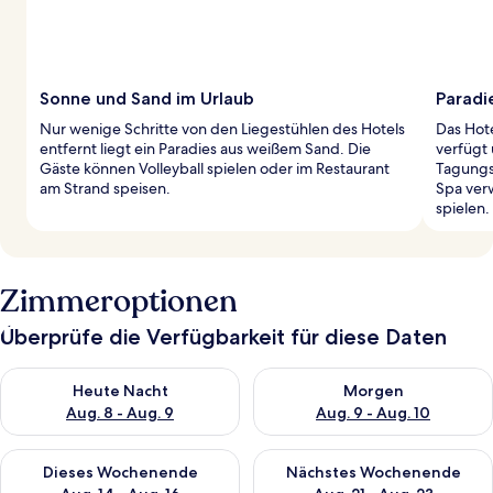
Sonne und Sand im Urlaub
Paradi
Nur wenige Schritte von den Liegestühlen des Hotels
Das Hote
entfernt liegt ein Paradies aus weißem Sand. Die
verfügt 
Gäste können Volleyball spielen oder im Restaurant
Tagungs
am Strand speisen.
Spa ver
spielen.
Zimmeroptionen
Überprüfe die Verfügbarkeit für diese Daten
Überprüfe die Verfügbarkeit für heute Nacht, Aug. 8 - Aug. 9.
Überprüfe die Verfügbarkeit f
Heute Nacht
Morgen
Aug. 8 - Aug. 9
Aug. 9 - Aug. 10
Überprüfe die Verfügbarkeit für dieses Wochenende, Aug. 14 -
Überprüfe die Verfügbarkeit f
Dieses Wochenende
Nächstes Wochenende