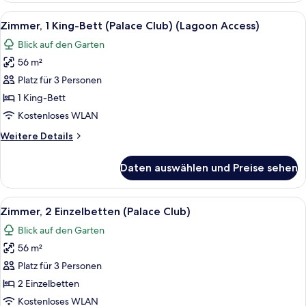
bed)
king-
Alle
Ein Hotelzimmer mit einem großen Bet
anzeigen
8
size
Zimmer, 1 King-Bett (Palace Club) (Lagoon Access)
Fotos
bed
Blick auf den Garten
and
für
1
56 m²
Zimmer,
bunk
1 King-
Platz für 3 Personen
bed)
Bett
1 King-Bett
(Palace
Kostenloses WLAN
Club)
Weitere
Weitere Details
(Lagoon
Details
Access)
für
Daten auswählen und Preise sehen
Zimmer,
anzeigen
1 King-
Bett
Alle
Ein Hotelzimmer mit einem großen Bett
6
(Palace
Zimmer, 2 Einzelbetten (Palace Club)
Fotos
Club)
Blick auf den Garten
(Lagoon
für
Access)
56 m²
Zimmer,
2 Einzelbetten
Platz für 3 Personen
(Palace
2 Einzelbetten
Club)
Kostenloses WLAN