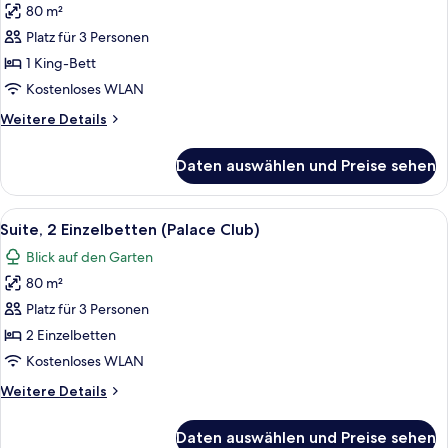
80 m²
Suite,
1 King-
Platz für 3 Personen
Bett
1 King-Bett
(Palace
Kostenloses WLAN
Club)
Weitere
Weitere Details
anzeigen
Details
für
Daten auswählen und Preise sehen
Suite,
1 King-
Bett
Alle
Ein Doppelbett mit Holzkopfstütze, ei
7
(Palace
Suite, 2 Einzelbetten (Palace Club)
Fotos
Club)
Blick auf den Garten
für
80 m²
Suite,
2 Einzelbetten
Platz für 3 Personen
(Palace
2 Einzelbetten
Club)
Kostenloses WLAN
anzeigen
Weitere
Weitere Details
Details
für
Daten auswählen und Preise sehen
Suite,