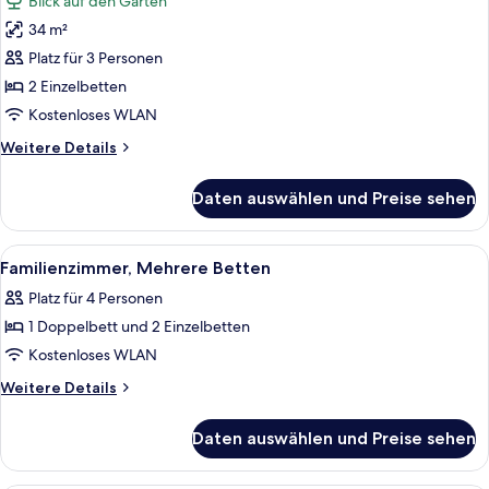
Blick auf den Garten
für
34 m²
Superior-
Zimmer,
Platz für 3 Personen
2 Einzelbetten
2 Einzelbetten
anzeigen
Kostenloses WLAN
Weitere
Weitere Details
Details
für
Daten auswählen und Preise sehen
Superior-
Zimmer,
2 Einzelbetten
Alle
Ein modernes Hotelzimmer mit einem g
3
Familienzimmer, Mehrere Betten
Fotos
Platz für 4 Personen
für
1 Doppelbett und 2 Einzelbetten
Familienzimmer,
Mehrere
Kostenloses WLAN
Betten
Weitere
Weitere Details
anzeigen
Details
für
Daten auswählen und Preise sehen
Familienzimmer,
Mehrere
Betten