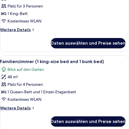
Zimmer,
Platz für 3 Personen
1 King-
1 King-Bett
Bett
Kostenloses WLAN
(Palace)
Weitere
Weitere Details
anzeigen
Details
für
Daten auswählen und Preise sehen
Club-
Zimmer,
1 King-
Alle
Ein modernes Hotelzimmer mit einem g
4
Bett
Familienzimmer (1 king-size bed and 1 bunk bed)
Fotos
(Palace)
Blick auf den Garten
für
48 m²
Familienzimmer
(1
Platz für 4 Personen
king-
1 Queen-Bett und 1 Einzel-Etagenbett
size
Kostenloses WLAN
bed
Weitere
Weitere Details
and
Details
1
für
Daten auswählen und Preise sehen
Familienzimmer
bunk
(1