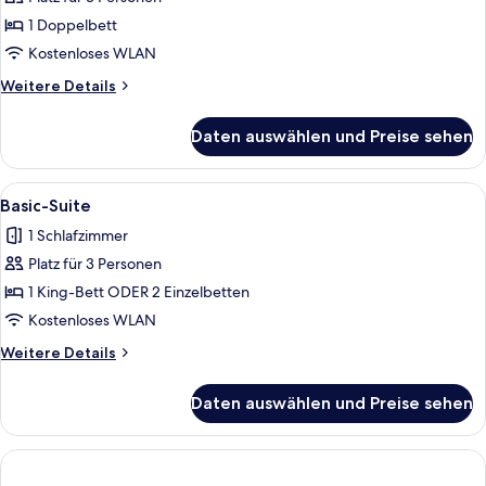
Schlafzimmer,
1 Doppelbett
eigener
Kostenloses WLAN
Pool
Weitere
Weitere Details
anzeigen
Details
für
Daten auswählen und Preise sehen
Villa,
1
Schlafzimmer,
Alle
Basic-Suite | Minibar, Zimmersafe, Sch
1
eigener
Basic-Suite
Fotos
Pool
1 Schlafzimmer
für
Platz für 3 Personen
Basic-
Suite
1 King-Bett ODER 2 Einzelbetten
anzeigen
Kostenloses WLAN
Weitere
Weitere Details
Details
für
Daten auswählen und Preise sehen
Basic-
Suite