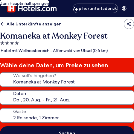
Zum Hauptinhalt springen
App herunterladen
Alle Unterkünfte anzeigen
Komaneka at Monkey Forest
4.0-
Sterne-
Hotel mit Wellnessbereich - Affenwald von Ubud (0,6 km)
Unterkunft
Wähle deine Daten, um Preise zu sehen
Wo soll’s hingehen?
Daten
Gäste
Suchen