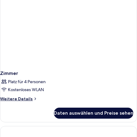
Zimmer
Platz für 4 Personen
Kostenloses WLAN
Weitere
Weitere Details
Details
für
Daten auswählen und Preise sehen
Zimmer