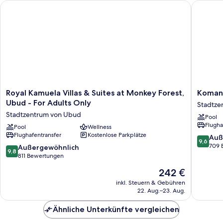
Royal Kamuela Villas & Suites at Monkey Forest, Ubud - For Ad
Komaneka
Royal
Komane
Royal Kamuela Villas & Suites at Monkey Forest,
Komane
Kamuela
at
Ubud - For Adults Only
Stadtze
Villas
Rasa
Stadtzentrum von Ubud
Pool
&
Sayang
Flugha
Suites
Pool
Wellness
Stadtze
Flughafentransfer
Kostenlose Parkplätze
at
von
9.6
Auß
9,6
Monkey
Ubud
von
709 
9.8
Außergewöhnlich
9,8
Forest,
10,
von
811 Bewertungen
Ubud
Außerge
10,
Der
242 €
-
709
Außergewöhnlich,
Preis
For
Bewert
811
inkl. Steuern & Gebühren
beträgt
Adults
22. Aug.–23. Aug.
Bewertungen
242 €
Only
Stadtzentrum
Ähnliche Unterkünfte vergleichen
von