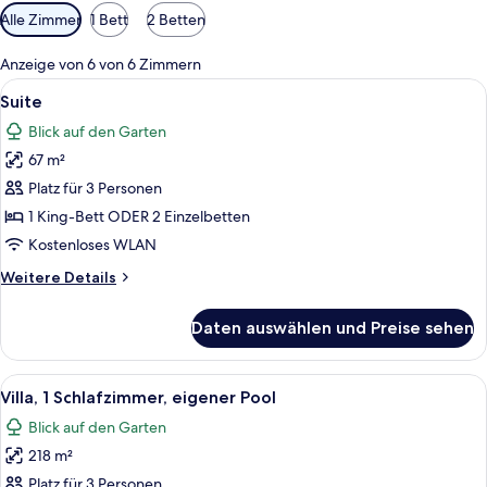
Verfügbare
Alle Zimmer
1 Bett
2 Betten
Filter
für
Anzeige von 6 von 6 Zimmern
Zimmer
Alle
Ein Schlafzimmer mit Bett, Nachttisch,
17
Suite
Fotos
Blick auf den Garten
für
67 m²
Suite
anzeigen
Platz für 3 Personen
1 King-Bett ODER 2 Einzelbetten
Kostenloses WLAN
Weitere
Weitere Details
Details
für
Daten auswählen und Preise sehen
Suite
Alle
Ein Badezimmer mit einer großen Badew
16
Villa, 1 Schlafzimmer, eigener Pool
Fotos
Blick auf den Garten
für
218 m²
Villa,
1
Platz für 3 Personen