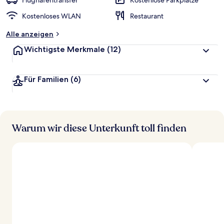
Flughafentransfer
Kostenlose Parkplätze
t
Kostenloses WLAN
Restaurant
e
t
Alle anzeigen
Wichtigste Merkmale
(12)
Für Familien
(6)
Warum wir diese Unterkunft toll finden