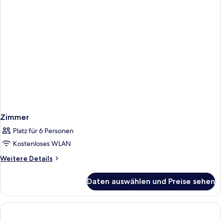
Zimmer
Platz für 6 Personen
Kostenloses WLAN
Weitere
Weitere Details
Details
für
Daten auswählen und Preise sehen
Zimmer