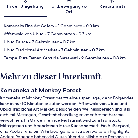
Karte
In der Umgebung
Fortbewegung vor
Restaurants
Ort
Komaneka Fine Art Gallery
- 1 Gehminute
- 0.0 km
Affenwald von Ubud
- 7 Gehminuten
- 0.7 km
Ubud Palace
- 7 Gehminuten
- 0.7 km
Ubud Traditional Art Market
- 7 Gehminuten
- 0.7 km
Tempel Pura Taman Kemuda Saraswati
- 9 Gehminuten
- 0.8 km
Mehr zu dieser Unterkunft
Komaneka at Monkey Forest
Komaneka at Monkey Forest besitzt eine super Lage, denn Folgendes
kann in nur 10 Minuten erlaufen werden: Affenwald von Ubud und
Ubud Traditional Art Market. Besuche den Wellnessbereich und lass
dich mit Massagen, Gesichtsbehandlungen oder Aromatherapie
verwöhnen. Im Garden Terrace Restaurant wird zum Frühstück,
Mittagessen und Abendessen lokale Küche serviert. Ein Außenpool,
eine Poolbar und ein Whirlpool gehören zu den weiteren Highlights.
Andere Reisende haben viel Gutes über das hilfsbereite Personal zu