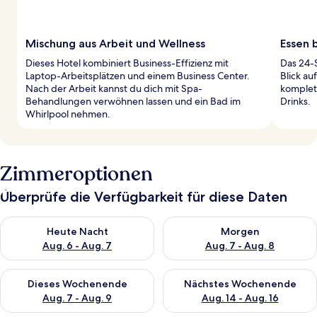
Mischung aus Arbeit und Wellness
Essen 
Dieses Hotel kombiniert Business-Effizienz mit
Das 24-S
Laptop-Arbeitsplätzen und einem Business Center.
Blick au
Nach der Arbeit kannst du dich mit Spa-
komplett
Behandlungen verwöhnen lassen und ein Bad im
Drinks.
Whirlpool nehmen.
Zimmeroptionen
Überprüfe die Verfügbarkeit für diese Daten
Überprüfe die Verfügbarkeit für heute Nacht, Aug. 6 - Aug. 7.
Überprüfe die Verfügbarkeit f
Heute Nacht
Morgen
Aug. 6 - Aug. 7
Aug. 7 - Aug. 8
Überprüfe die Verfügbarkeit für dieses Wochenende, Aug. 7 - 
Überprüfe die Verfügbarkeit f
Dieses Wochenende
Nächstes Wochenende
Aug. 7 - Aug. 9
Aug. 14 - Aug. 16