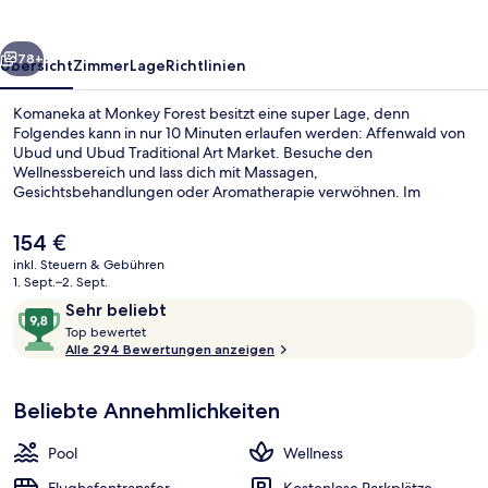
rück
Weiter
78+
Übersicht
Zimmer
Lage
Richtlinien
Komaneka at Monkey Forest besitzt eine super Lage, denn
Folgendes kann in nur 10 Minuten erlaufen werden: Affenwald von
Ubud und Ubud Traditional Art Market. Besuche den
Wellnessbereich und lass dich mit Massagen,
Gesichtsbehandlungen oder Aromatherapie verwöhnen. Im
Garden Terrace Restaurant wird zum Frühstück, Mittagessen und
Abendessen lokale Küche serviert. Ein Außenpool, eine Poolbar und
Der
154 €
ein Whirlpool gehören zu den weiteren Highlights. Andere
aktuelle
inkl. Steuern & Gebühren
Reisende haben viel Gutes über das hilfsbereite Personal zu
Preis
1. Sept.–2. Sept.
berichten.
Außenpool, Liegestühle
beträgt
Bewertungen
9,8
Sehr beliebt
154 €.
T
von
Top bewertet
o
Alle 294 Bewertungen anzeigen
10,
p
Sehr
beliebt
Beliebte Annehmlichkeiten
b
e
w
Pool
Wellness
e
r