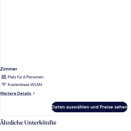
Zimmer
Platz für 6 Personen
Kostenloses WLAN
Weitere
Weitere Details
Details
für
Daten auswählen und Preise sehen
Zimmer
Ähnliche Unterkünfte