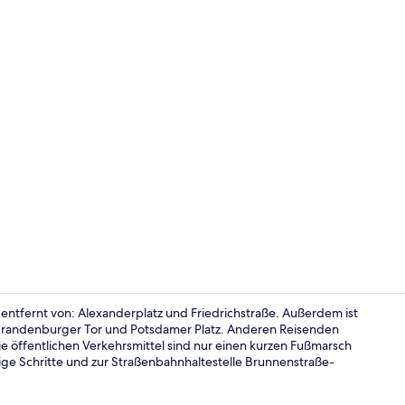
Tägliches F
n entfernt von: Alexanderplatz und Friedrichstraße. Außerdem ist
Brandenburger Tor und Potsdamer Platz. Anderen Reisenden
Die öffentlichen Verkehrsmittel sind nur einen kurzen Fußmarsch
Außenberei
ige Schritte und zur Straßenbahnhaltestelle Brunnenstraße-