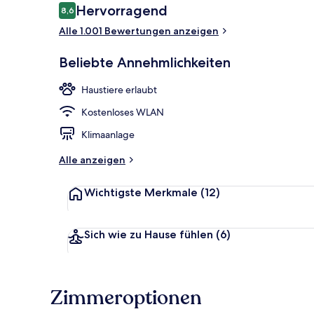
Bewertungen
Hervorragend
8,6
8,6 von 10.
Alle 1.001 Bewertungen anzeigen
Verschiedene
Beliebte Annehmlichkeiten
Haustiere erlaubt
Kostenloses WLAN
Klimaanlage
Alle anzeigen
Wichtigste Merkmale
(12)
Sich wie zu Hause fühlen
(6)
Zimmeroptionen