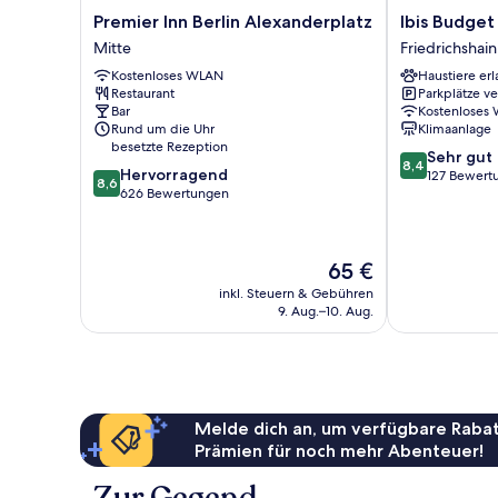
Premier
Ibis
Premier Inn Berlin Alexanderplatz
Ibis Budget
Inn
Budget
Mitte
Friedrichshain
Berlin
Berlin
Kostenloses WLAN
Haustiere erl
Alexanderplatz
Alexanderplat
Restaurant
Parkplätze v
Mitte
Friedrichshain
Bar
Kostenloses
Rund um die Uhr
Klimaanlage
besetzte Rezeption
8.4
Sehr gut
8,4
8.6
Hervorragend
von
127 Bewert
8,6
von
626 Bewertungen
10,
10,
Sehr
Hervorragend,
gut,
626
127
Der
65 €
Bewertungen
Bewertungen
Preis
inkl. Steuern & Gebühren
beträgt
9. Aug.–10. Aug.
65 €
Melde dich an, um verfügbare Rabat
Prämien für noch mehr Abenteuer!