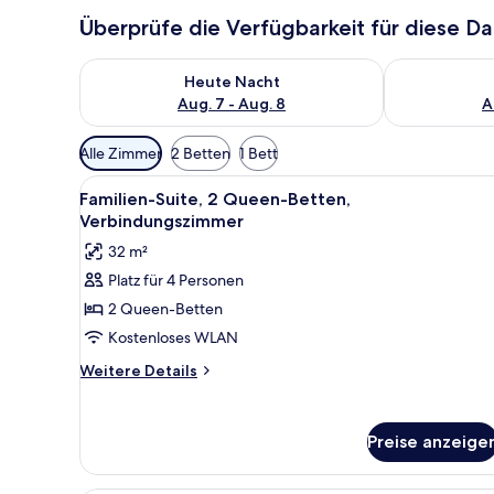
Überprüfe die Verfügbarkeit für diese D
Überprüfe die Verfügbarkeit für heute Nacht, Aug. 7
Überprüfe die
Heute Nacht
Aug. 7 - Aug. 8
A
Verfügbare
Alle Zimmer
2 Betten
1 Bett
Filter
Alle
Ein Hotelzimmer mit einem Bet
für
8
Familien-Suite, 2 Queen-Betten,
Fotos
Zimmer
Verbindungszimmer
für
32 m²
Familien-
Platz für 4 Personen
Suite,
2 Queen-Betten
2 Queen-
Betten,
Kostenloses WLAN
Verbindungszimmer
Weitere
Weitere Details
anzeigen
Details
für
Familien-
Preise anzeige
Suite,
2 Queen-
Betten,