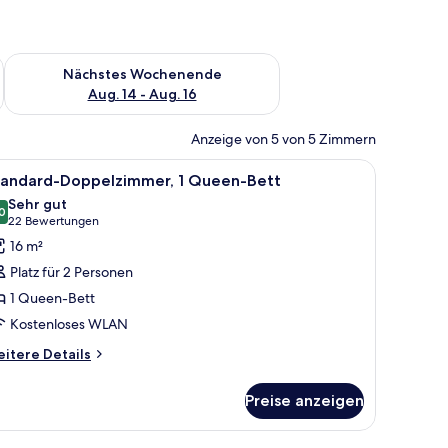
es Wochenende, Aug. 7 - Aug. 9.
Überprüfe die Verfügbarkeit für nächstes Wochenende, Aug. 1
Nächstes Wochenende
Aug. 14 - Aug. 16
Anzeige von 5 von 5 Zimmern
rschrank.
t, einem Fernseher, einem Nachttisch und einem Fenster mit Vorhängen.
le
Ein Hotelzimmer mit Bett, Nachttisch, Sessel,
8
tandard-Doppelzimmer, 1 Queen-Bett
otos
Sehr gut
ür
0
8,0 von 10
(22
22 Bewertungen
tandard-
Bewertungen)
16 m²
oppelzimmer,
Platz für 2 Personen
1 Queen-Bett
ueen-
Kostenloses WLAN
ett
nzeigen
itere
itere Details
tails
r
Preise anzeigen
andard-
ppelzimmer,