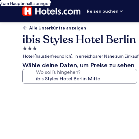
Zum Hauptinhalt springen
Reisen buchen
Alle Unterkünfte anzeigen
ibis Styles Hotel Berlin
3.0-
Sterne-
Hotel (haustierfreundlich), in erreichbarer Nähe zum Einkau
Unterkunft
Wähle deine Daten, um Preise zu sehen
Wo soll’s hingehen?
Fotogalerie
von
ibis
Styles
Hotel
Berlin