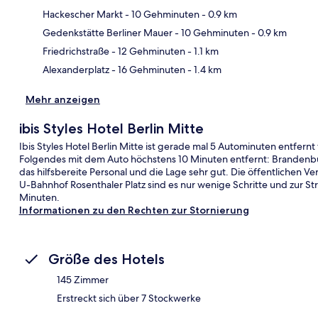
Hackescher Markt
- 10 Gehminuten
- 0.9 km
Kar
Gedenkstätte Berliner Mauer
- 10 Gehminuten
- 0.9 km
Friedrichstraße
- 12 Gehminuten
- 1.1 km
Alexanderplatz
- 16 Gehminuten
- 1.4 km
Mehr anzeigen
ibis Styles Hotel Berlin Mitte
Ibis Styles Hotel Berlin Mitte ist gerade mal 5 Autominuten entfern
Folgendes mit dem Auto höchstens 10 Minuten entfernt: Brandenbu
das hilfsbereite Personal und die Lage sehr gut. Die öffentlichen V
U-Bahnhof Rosenthaler Platz sind es nur wenige Schritte und zur S
Minuten.
Informationen zu den Rechten zur Stornierung
Größe des Hotels
145 Zimmer
Erstreckt sich über 7 Stockwerke