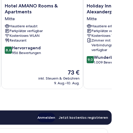
Hotel
Holiday
Hotel AMANO Rooms &
Holiday Inn Express B
AMANO
Inn
Apartments
Alexanderplatz by I
Rooms
Express
Mitte
Mitte
&
Berlin
Apartments
Haustiere erlaubt
-
Haustiere erlaubt
Parkplätze verfügbar
Parkplätze verfügbar
Mitte
Alexanderplatz
Kostenloses WLAN
Kostenloses WLAN
by
Restaurant
Zimmer mit
IHG
Verbindungstür
8.6
Hervorragend
Mitte
verfügbar
8,6
von
956 Bewertungen
9.0
Wunderbar
10,
9,0
von
1.009 Bewertungen
Hervorragend,
10,
956
Der
73 €
Wunderbar,
Bewertungen
Preis
1.009
inkl. Steuern & Gebühren
inkl. S
beträgt
9. Aug.–10. Aug.
Bewertungen
73 €
Anmelden
Jetzt kostenlos registrieren