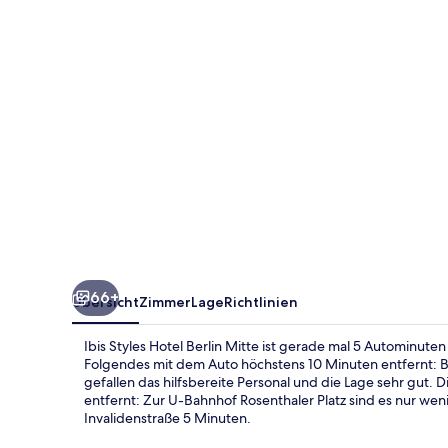
Mitte
66+
Übersicht
Zimmer
Lage
Richtlinien
Ibis Styles Hotel Berlin Mitte ist gerade mal 5 Autominute
Folgendes mit dem Auto höchstens 10 Minuten entfernt: 
gefallen das hilfsbereite Personal und die Lage sehr gut. 
entfernt: Zur U-Bahnhof Rosenthaler Platz sind es nur wen
Invalidenstraße 5 Minuten.