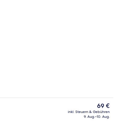
rühstücksbuffet gegen Gebühr
Außenbereich
Der
69 €
aktuelle
inkl. Steuern & Gebühren
Preis
9. Aug.–10. Aug.
ch
Außenbereich
beträgt
69 €.