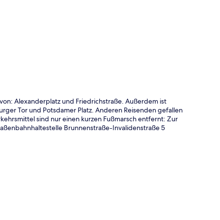
te
t von: Alexanderplatz und Friedrichstraße. Außerdem ist
rger Tor und Potsdamer Platz. Anderen Reisenden gefallen
erkehrsmittel sind nur einen kurzen Fußmarsch entfernt: Zur
traßenbahnhaltestelle Brunnenstraße-Invalidenstraße 5