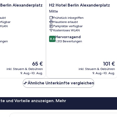
H2
 Berlin Alexanderplatz
H2 Hotel Berlin Alexanderplatz
Hotel
Mitte
Berlin
aubt
Frühstück inbegriffen
z
Alexanderplatz
erfügbar
Haustiere erlaubt
Mitte
 WLAN
Parkplätze verfügbar
Kostenloses WLAN
8.6
Hervorragend
8,6
von
ungen
1.313 Bewertungen
10,
Hervorragend,
1.313
Bewertungen
Der
Der
65 €
101 €
Preis
Preis
inkl. Steuern & Gebühren
inkl. Steuern & Gebühren
beträgt
beträgt
9. Aug.–10. Aug.
9. Aug.–10. Aug.
65 €
101 €
Ähnliche Unterkünfte vergleichen
te und Vorteile anzuzeigen. Mehr