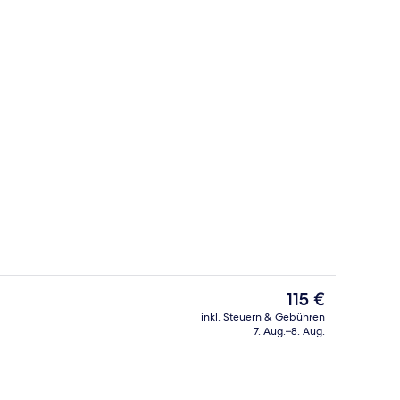
er, Allergikerbettwaren, Minibar, Zimmersafe
Restaurant
Der
115 €
aktuelle
inkl. Steuern & Gebühren
Preis
7. Aug.–8. Aug.
Restaurant
beträgt
115 €.