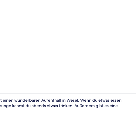
1 Schlafzimm
iert einen wunderbaren Aufenthalt in Wesel. Wenn du etwas essen
/Lounge kannst du abends etwas trinken. Außerdem gibt es eine
Rezeption