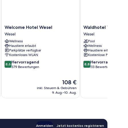
Welcome
Waldhotel
Welcome Hotel Wesel
Waldhotel Tannenhä
Hotel
Tannenhäuschen
Wesel
Wesel
Wesel
Wesel
Wellness
Pool
Wesel
Haustiere erlaubt
Wellness
Parkplätze verfügbar
Haustiere erlaubt
Kostenloses WLAN
Kostenlose Parkplätze
8.6
8.8
Hervorragend
Hervorragend
8,6
8,8
von
von
379 Bewertungen
113 Bewertungen
10,
10,
Hervorragend,
Hervorragend,
Der
108 €
379
113
Preis
Bewertungen
Bewertungen
inkl. Steuern & Gebühren
inkl. S
beträgt
9. Aug.–10. Aug.
108 €
Anmelden
Jetzt kostenlos registrieren