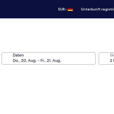
•
EUR
Unterkunft registr
Daten
G