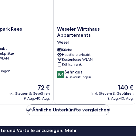
Weseler
park Rees
Weseler Wirtshaus
Wirtshaus
Appartements
Appartements
Wesel
Wesel
aubt
Küche
arkplätze
Haustiere erlaubt
 WLAN
Kostenloses WLAN
Kühlschrank
tungen
8.4
Sehr gut
8,4
von
14 Bewertungen
10,
Der
Der
72 €
140 €
Sehr
Preis
Preis
gut,
inkl. Steuern & Gebühren
inkl. Steuern & Gebühren
beträgt
beträgt
9. Aug.–10. Aug.
9. Aug.–10. Aug.
14
72 €
140 €
Bewertungen
Ähnliche Unterkünfte vergleichen
te und Vorteile anzuzeigen. Mehr