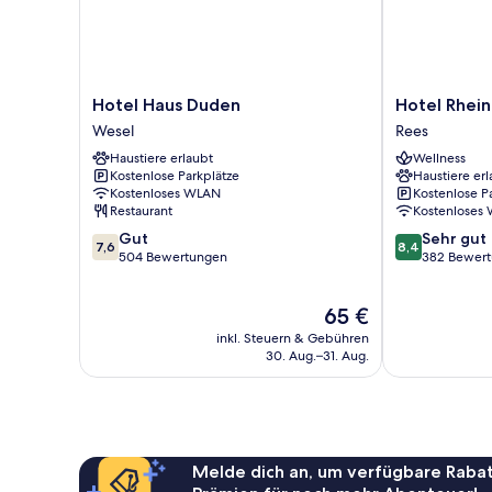
Hotel
Hotel
Hotel Haus Duden
Hotel Rhein
Haus
Rheinpark
Wesel
Rees
Duden
Rees
Haustiere erlaubt
Wellness
Wesel
Rees
Kostenlose Parkplätze
Haustiere erl
Kostenloses WLAN
Kostenlose P
Restaurant
Kostenloses
7.6
8.4
Gut
Sehr gut
7,6
8,4
von
von
504 Bewertungen
382 Bewer
10,
10,
Gut,
Sehr
Der
65 €
504
gut,
Preis
Bewertungen
382
inkl. Steuern & Gebühren
beträgt
Bewertungen
30. Aug.–31. Aug.
65 €
Melde dich an, um verfügbare Rabat