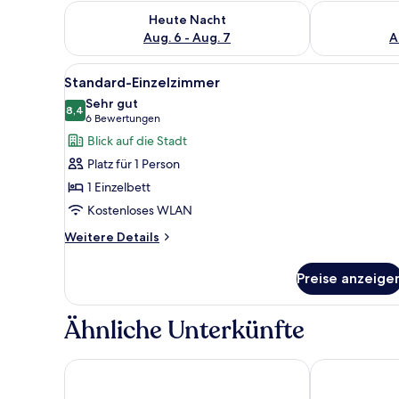
Überprüfe die Verfügbarkeit für heute Nacht, Aug. 6
Überprüfe die
Heute Nacht
Aug. 6 - Aug. 7
A
Alle
Ein Hotelzimmer mit einem Bett
4
Standard-Einzelzimmer
Fotos
Sehr gut
für
8,4
8,4 von 10
(6
6 Bewertungen
Standard-
Bewertungen)
Blick auf die Stadt
Einzelzimmer
Platz für 1 Person
anzeigen
1 Einzelbett
Kostenloses WLAN
Weitere
Weitere Details
Details
für
Preise anzeige
Standard-
Einzelzimmer
Ähnliche Unterkünfte
Hotel Haus Duden
Hotel Rheinpa