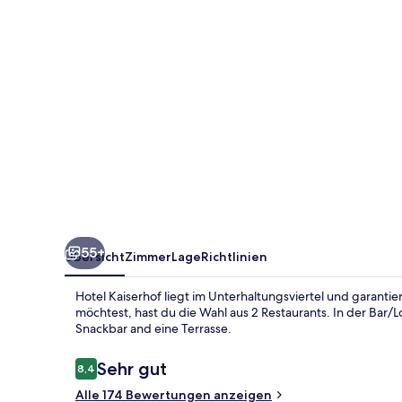
55+
Übersicht
Zimmer
Lage
Richtlinien
Hotel Kaiserhof liegt im Unterhaltungsviertel und garant
möchtest, hast du die Wahl aus 2 Restaurants. In der Bar
Snackbar and eine Terrasse.
Bewertungen
Sehr gut
8,4
8,4 von 10.
Alle 174 Bewertungen anzeigen