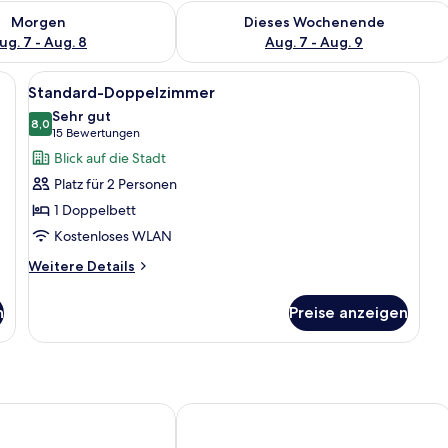
 - Aug. 7.
 Verfügbarkeit für morgen, Aug. 7 - Aug. 8.
Überprüfe die Verfügbarkeit für dies
Morgen
Dieses Wochenende
ug. 7 - Aug. 8
Aug. 7 - Aug. 9
, einem Schreibtisch, einem Sessel, einem Fernseher und einem kleinen Schr
Alle
Standard-Doppelzimmer | 1 Schlafzimm
6
Standard-Doppelzimmer
Fotos
Sehr gut
für
8,0
8,0 von 10
(15
15 Bewertungen
Standard-
Bewertungen)
Blick auf die Stadt
Doppelzimmer
Platz für 2 Personen
anzeigen
1 Doppelbett
Kostenloses WLAN
Weitere
Weitere Details
Details
für
n
Preise anzeigen
Standard-
Doppelzimmer
rk Rees
Weseler Wirtshaus Appartements