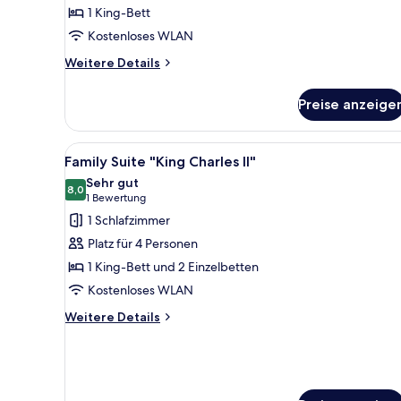
1 King-Bett
Kostenloses WLAN
Weitere
Weitere Details
Details
für
Preise anzeige
The
Queen
Loft
Alle
Ein großzügiges Schlafzimmer 
5
Family Suite "King Charles II"
Fotos
Sehr gut
für
8,0
8,0 von 10
(1
1 Bewertung
Family
Bewertung)
1 Schlafzimmer
Suite
Platz für 4 Personen
"King
1 King-Bett und 2 Einzelbetten
Charles
Kostenloses WLAN
II"
anzeigen
Weitere
Weitere Details
Details
für
Family
Suite
"King