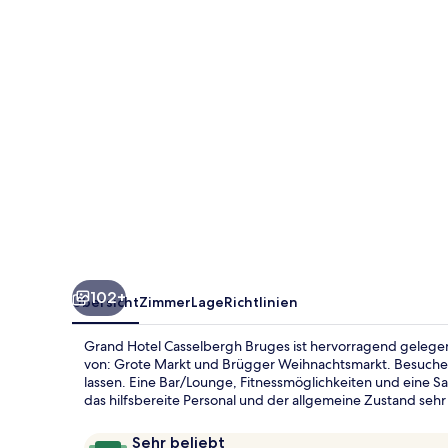
102+
Übersicht
Zimmer
Lage
Richtlinien
Grand Hotel Casselbergh Bruges ist hervorragend gelege
von: Grote Markt und Brügger Weihnachtsmarkt. Besuche
lassen. Eine Bar/Lounge, Fitnessmöglichkeiten und eine 
das hilfsbereite Personal und der allgemeine Zustand sehr
Bewertungen
9,8
Sehr beliebt