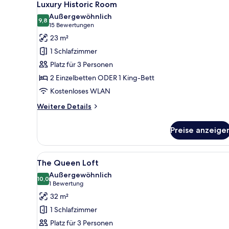
5
Luxury Historic Room
Fotos
Außergewöhnlich
für
9,8
9,8 von 10
(15
15 Bewertungen
Luxury
Bewertungen)
23 m²
Historic
1 Schlafzimmer
Room
Platz für 3 Personen
anzeigen
2 Einzelbetten ODER 1 King-Bett
Kostenloses WLAN
Weitere
Weitere Details
Details
für
Preise anzeige
Luxury
Historic
Room
Alle
Ein Hotelzimmer mit einem groß
5
The Queen Loft
Fotos
Außergewöhnlich
für
10,0
10,0 von 10
(1
1 Bewertung
The
Bewertung)
32 m²
Queen
1 Schlafzimmer
Loft
Platz für 3 Personen
anzeigen