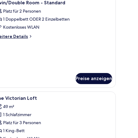
8
win/Double Room - Standard
otos
Platz für 2 Personen
ür
1 Doppelbett ODER 2 Einzelbetten
win/Double
oom
Kostenloses WLAN
itere
itere Details
tandard
tails
r
nzeigen
in/Double
oom
andard
Preise anzeigen
.
t, einem Schreibtisch, einem Sessel, einem Tisch und einer Chandelier.
le
Ein geräumiges Schlafzimmer im Dachgeschoss 
5
e Victorian Loft
otos
49 m²
ür
1 Schlafzimmer
he
ictorian
Platz für 3 Personen
oft
1 King-Bett
nzeigen