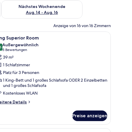
es Wochenende, Aug. 7 - Aug. 9.
Überprüfe die Verfügbarkeit für nächstes Wochenende, Aug. 1
Nächstes Wochenende
Aug. 14 - Aug. 16
Anzeige von 16 von 16 Zimmern
ttischlampen, einer Chandelier, einem Schreibtisch und einer Treppe, die zu
le
Ein Hotelzimmer mit einem Bett, zwei Stühlen
3
ing Superior Room
otos
Außergewöhnlich
ür
6
9,6 von 10
(5
5 Bewertungen
ing
Bewertungen)
39 m²
uperior
1 Schlafzimmer
oom
Platz für 3 Personen
nzeigen
1 King-Bett und 1 großes Schlafsofa ODER 2 Einzelbetten
und 1 großes Schlafsofa
Kostenloses WLAN
itere
itere Details
tails
r
Preise anzeigen
ng
perior
oom
und einem gerahmten Bild an der Wand.
le
Lobby