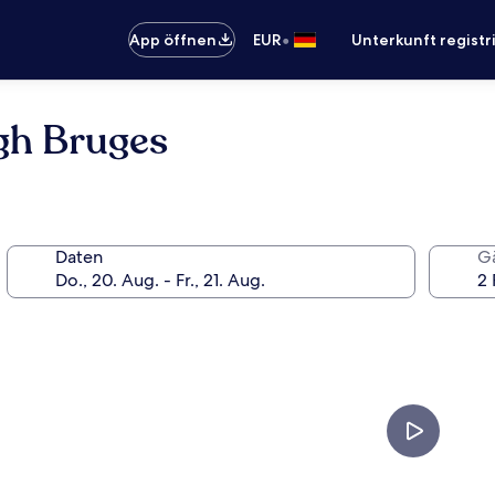
•
App öffnen
EUR
Unterkunft registr
gh Bruges
Daten
G