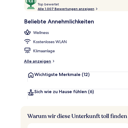
T
von
Top bewertet
o
Alle 1.007 Bewertungen anzeigen
10,
p
Sehr
Sauna, Damp
Beliebte Annehmlichkeiten
beliebt
b
e
Wellness
w
e
Kostenloses WLAN
r
t
Klimaanlage
e
t
Alle anzeigen
Wichtigste Merkmale
(12)
Sich wie zu Hause fühlen
(6)
Warum wir diese Unterkunft toll finden