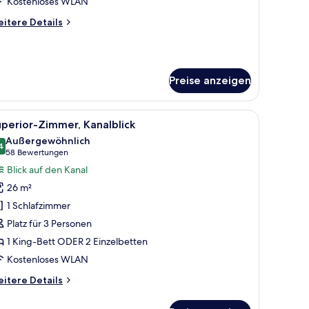
Kostenloses WLAN
itere
itere Details
tails
r
he
ctorian
Preise anzeigen
ft
d einem Kronleuchter.
tt, zwei Nachttischen mit Lampen, einem Sessel und einem Gemälde an der 
le
Ein Hotelzimmer mit einem großen Bett, eine
6
perior-Zimmer, Kanalblick
otos
Außergewöhnlich
ür
4
9,4 von 10
(58
58 Bewertungen
uperior-
Bewertungen)
Blick auf den Kanal
immer,
26 m²
analblick
1 Schlafzimmer
nzeigen
Platz für 3 Personen
1 King-Bett ODER 2 Einzelbetten
Kostenloses WLAN
itere
itere Details
tails
r