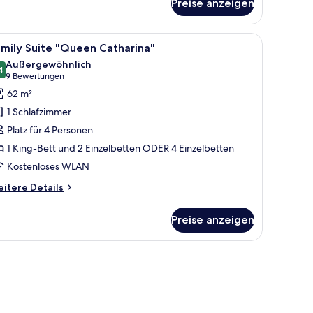
Preise anzeigen
perior-
mmer,
nalblick
 einer Chandelierleuchtre und Kunstwerken an den Wänden.
Sesseln, einem kleinen Tisch, einer Bank, einer Chandelierleuchtre und einem
le
Family Suite "Queen Catharina" | Hochwertig
6
mily Suite "Queen Catharina"
otos
Außergewöhnlich
ür
4
9,4 von 10
(9
9 Bewertungen
amily
Bewertungen)
62 m²
uite
1 Schlafzimmer
Queen
Platz für 4 Personen
atharina"
1 King-Bett und 2 Einzelbetten ODER 4 Einzelbetten
nzeigen
Kostenloses WLAN
itere
itere Details
tails
r
Preise anzeigen
mily
ite
Queen
n.
tharina"