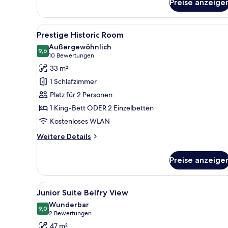
Preise anzeige
Charles
II"
Alle
Ein Hotelzimmer mit einem gro
6
Prestige Historic Room
Fotos
Außergewöhnlich
für
9,6
9,6 von 10
(10
10 Bewertungen
Prestige
Bewertungen)
33 m²
Historic
1 Schlafzimmer
Room
Platz für 2 Personen
anzeigen
1 King-Bett ODER 2 Einzelbetten
Kostenloses WLAN
Weitere
Weitere Details
Details
für
Preise anzeige
Prestige
Historic
Room
Alle
Ein Hotelzimmer mit einem Bet
5
Junior Suite Belfry View
Fotos
Wunderbar
für
9,0
9,0 von 10
(2
2 Bewertungen
Junior
Bewertungen)
47 m²