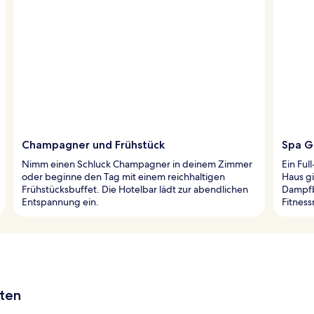
Champagner und Frühstück
Spa G
Nimm einen Schluck Champagner in deinem Zimmer
Ein Ful
oder beginne den Tag mit einem reichhaltigen
Haus gi
Frühstücksbuffet. Die Hotelbar lädt zur abendlichen
Dampfb
Entspannung ein.
Fitness
aten