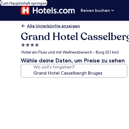
Zum Hauptinhalt springen
Reisen buchen
Alle Unterkünfte anzeigen
Grand Hotel Casselber
4.0-
Sterne-
Hotel am Fluss und mit Wellnessbereich - Burg (0,1 km)
Unterkunft
Wähle deine Daten, um Preise zu sehen
Wo soll’s hingehen?
Fotogalerie
von
Grand
Hotel
Casselbergh
Bruges