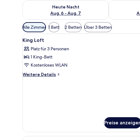
Überprüfe die Verfügbarkeit für heute Nacht, Aug. 6
Überprüfe die
Heute Nacht
Aug. 6 - Aug. 7
A
Verfügbare
Alle Zimmer
1 Bett
2 Betten
Über 3 Betten
Filter
Alle
Hochwertige Bettwaren, Pillo
für
4
King Loft
Fotos
Zimmer
Platz für 3 Personen
für
1 King-Bett
King
Loft
Kostenloses WLAN
anzeigen
Weitere
Weitere Details
Details
für
King
Loft
Preise anzeige
Alle
Ein Hotelzimmer mit einem gro