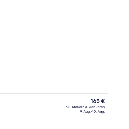
Lounge
ideo, eingereicht von Tatsiana Navitskaya
Der
165 €
aktuelle
inkl. Steuern & Gebühren
Preis
9. Aug.–10. Aug.
Lobby-Lounge
beträgt
165 €.