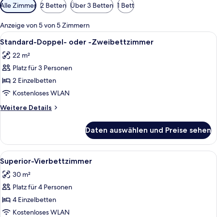
Verfügbare
Alle Zimmer
2 Betten
Über 3 Betten
1 Bett
Filter
für
Anzeige von 5 von 5 Zimmern
Zimmer
Alle
Standard-Doppel- oder -Zweibettzimm
4
Standard-Doppel- oder -Zweibettzimmer
Fotos
22 m²
für
Platz für 3 Personen
Standard-
Doppel-
2 Einzelbetten
oder
Kostenloses WLAN
-
Weitere
Weitere Details
Zweibettzimmer
Details
anzeigen
für
Daten auswählen und Preise sehen
Standard-
Doppel-
oder
Alle
Ein Hotelzimmer mit Bett, Stuhl, Fens
4
-
Superior-Vierbettzimmer
Fotos
Zweibettzimmer
30 m²
für
Platz für 4 Personen
Superior-
Vierbettzimmer
4 Einzelbetten
anzeigen
Kostenloses WLAN