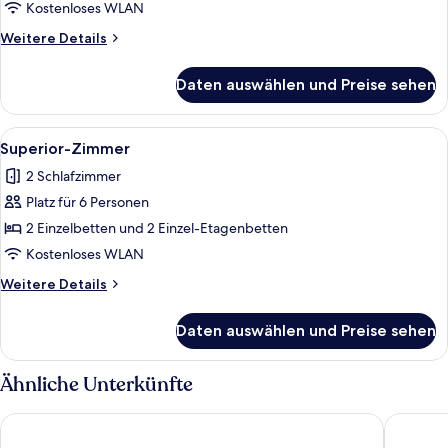
Doppelzimmer
Kostenloses WLAN
anzeigen
Weitere
Weitere Details
Details
für
Daten auswählen und Preise sehen
Superior-
Doppelzimmer
Alle
Ein Schlafraum mit Etagenbetten, Schr
5
Superior-Zimmer
Fotos
2 Schlafzimmer
für
Platz für 6 Personen
Superior-
Zimmer
2 Einzelbetten und 2 Einzel-Etagenbetten
anzeigen
Kostenloses WLAN
Weitere
Weitere Details
Details
für
Daten auswählen und Preise sehen
Superior-
Zimmer
Ähnliche Unterkünfte
Thermae Palace Hotel
Leopold