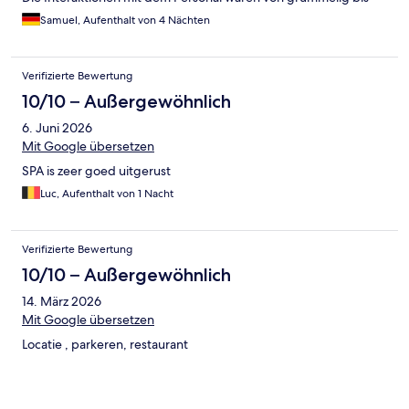
freundlich durchmischt. Ein Ausgleich für all das war der
Samuel, Aufenthalt von 4 Nächten
wunderschöne und gut in Schuss gehaltene Wellnessbereich
(Nacktbereich), in dem wir uns super entspannen konnten.
Verifizierte Bewertung
10/10 – Außergewöhnlich
6. Juni 2026
Mit Google übersetzen
SPA is zeer goed uitgerust
Luc, Aufenthalt von 1 Nacht
Verifizierte Bewertung
10/10 – Außergewöhnlich
14. März 2026
Mit Google übersetzen
Locatie , parkeren, restaurant