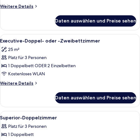
Weitere
Weitere Details
Details
für
Daten auswählen und Preise sehen
Superior-
Vierbettzimmer
Alle
Ein Hotelzimmer mit Bett, Schreibtisc
5
Executive-Doppel- oder -Zweibettzimmer
Fotos
25 m²
für
Platz für 3 Personen
Executive-
Doppel-
1 Doppelbett ODER 2 Einzelbetten
oder
Kostenloses WLAN
-
Weitere
Weitere Details
Zweibettzimmer
Details
anzeigen
für
Daten auswählen und Preise sehen
Executive-
Doppel-
oder
Alle
Ein Hotelzimmer mit Bett, Schrank, Sp
5
-
Superior-Doppelzimmer
Fotos
Zweibettzimmer
Platz für 3 Personen
für
1 Doppelbett
Superior-