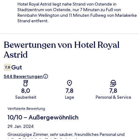
Hotel Royal Astrid liegt nahe Strand von Ostende in
Stadtzentrum von Ostende, nur 7 Minuten zu Fuß von
Rennbahn Wellington und 11 Minuten Fußweg von Mariakerke
Strand entfernt.
Bewertungen von Hotel Royal
Bewertungen
Astrid
Gut
7,8
544 Bewertungen
8,0
7,8
7,8
Sauberkeit
Lage
Personal & Service
Bewertungen
Verifizierte Bewertung
10/10 – Außergewöhnlich
29. Jan. 2024
Grosszügige Zimmer, sehr sauber, freundliches Personal und