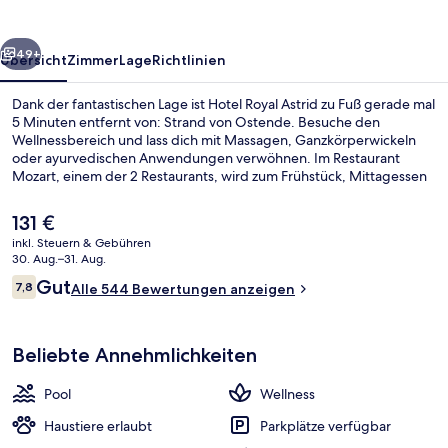
rück
Weiter
49+
Übersicht
Zimmer
Lage
Richtlinien
Dank der fantastischen Lage ist Hotel Royal Astrid zu Fuß gerade mal
5 Minuten entfernt von: Strand von Ostende. Besuche den
Wellnessbereich und lass dich mit Massagen, Ganzkörperwickeln
oder ayurvedischen Anwendungen verwöhnen. Im Restaurant
Mozart, einem der 2 Restaurants, wird zum Frühstück, Mittagessen
und Abendessen lokale Küche serviert. Ein Innenpool, eine
Bar/Lounge und ein Whirlpool gehören zu den weiteren Highlights.
Der
131 €
aktuelle
inkl. Steuern & Gebühren
Preis
30. Aug.–31. Aug.
Sauna, Whirlpool, Türkisches Bad/H
beträgt
Bewertungen
Gut
7,8
Alle 544 Bewertungen anzeigen
131 €.
7,8 von 10.
Beliebte Annehmlichkeiten
Pool
Wellness
Haustiere erlaubt
Parkplätze verfügbar