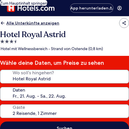
Zum Hauptinhalt springen
App herunterladen
Alle Unterkünfte anzeigen
Hotel Royal Astrid
3.5-
Sterne-
Hotel mit Wellnessbereich - Strand von Ostende (0,8 km)
Unterkunft
Wähle deine Daten, um Preise zu sehen
Wo soll’s hingehen?
Daten
Gäste
Suchen