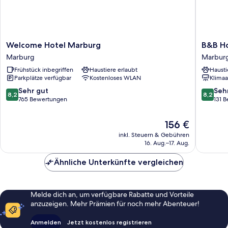
Welcome
B&B
Welcome Hotel Marburg
B&B Ho
Hotel
Hotel
Marburg
Marbur
Marburg
Marbur
Frühstück inbegriffen
Haustiere erlaubt
Hausti
Marburg
Marbur
Parkplätze verfügbar
Kostenloses WLAN
Klimaa
8.2
8.2
Sehr gut
Seh
8,2
8,2
von
von
765 Bewertungen
131 
10,
10,
Sehr
Sehr
Der
156 €
gut,
gut,
Preis
inkl. Steuern & Gebühren
765
131
beträgt
16. Aug.–17. Aug.
Bewertungen
Bewert
156 €
Ähnliche Unterkünfte vergleichen
Melde dich an, um verfügbare Rabatte und Vorteile
anzuzeigen. Mehr Prämien für noch mehr Abenteuer!
Anmelden
Jetzt kostenlos registrieren