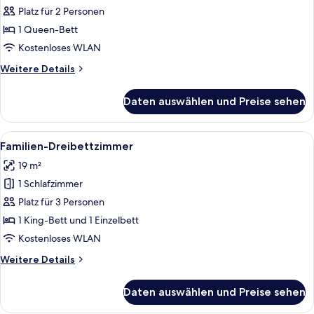
anzeigen
Platz für 2 Personen
1 Queen-Bett
Kostenloses WLAN
Weitere
Weitere Details
Details
für
Daten auswählen und Preise sehen
Basic-
Einzelzimmer
Alle
Ein Hotelzimmer mit zwei Betten, Hol
6
Familien-Dreibettzimmer
Fotos
19 m²
für
1 Schlafzimmer
Familien-
Dreibettzimmer
Platz für 3 Personen
anzeigen
1 King-Bett und 1 Einzelbett
Kostenloses WLAN
Weitere
Weitere Details
Details
für
Daten auswählen und Preise sehen
Familien-
Dreibettzimmer