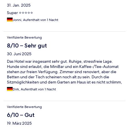
31. Jan. 2025
Super ⭐️⭐️⭐️⭐️⭐️
Jonni, Aufenthalt von 1 Nacht
Verifizierte Bewertung
8/10 – Sehr gut
30. Juni 2025
Das Hotel war insgesamt sehr gut. Ruhige, stressfreie Lage.
Hunde sind erlaubt, die MiniBar und ein Kaffee-/Tee-Automat
stehen zur freien Verfügung. Zimmer sind renoviert, aber die
Betten und der Tisch scheinen noch alt zu sein. Durch die
Sitzmöglichkeiten und dem Garten am Haus ist es nicht schlimm,
dass das Familienzimmer recht klein ist. Das Frühstück ist sehr
Dirk, Aufenthalt von 1 Nacht
gut und hat eine gute Auswahl. Wer eine ruhige, etwas Abseits
gelegene Unterkunft sucht, ist hier sehr gut aufgehoben
Verifizierte Bewertung
6/10 – Gut
19. März 2025