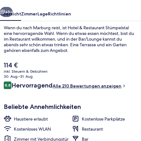
rück
Weiter
45+
Übersicht
Zimmer
Lage
Richtlinien
Wenn du nach Marburg reist, ist Hotel & Restaurant Stümpelstal
eine hervorragende Wahl. Wenn du etwas essen möchtest, bist du
im Restaurant willkommen, und in der Bar/Lounge kannst du
abends sehr schön etwas trinken. Eine Terrasse und ein Garten
gehören ebenfalls zum Angebot.
Der
114 €
aktuelle
inkl. Steuern & Gebühren
Preis
30. Aug.–31. Aug.
Frühstück, Mittagessen und Abendes
beträgt
Bewertungen
Hervorragend
8,8
Alle 210 Bewertungen anzeigen
114 €.
8,8 von 10.
Beliebte Annehmlichkeiten
Haustiere erlaubt
Kostenlose Parkplätze
Kostenloses WLAN
Restaurant
Zimmer mit Verbindungstür
Bar