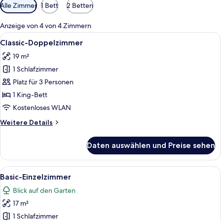
Verfügbare
Alle Zimmer
1 Bett
2 Betten
Filter
für
Anzeige von 4 von 4 Zimmern
Zimmer
Alle
Ein ordentlich gemachtes Bett mit gr
5
Classic-Doppelzimmer
Fotos
19 m²
für
1 Schlafzimmer
Classic-
Doppelzimmer
Platz für 3 Personen
anzeigen
1 King-Bett
Kostenloses WLAN
Weitere
Weitere Details
Details
für
Daten auswählen und Preise sehen
Classic-
Doppelzimmer
Alle
Ein Hotelzimmer mit einem Bett, eine
13
Basic-Einzelzimmer
Fotos
Blick auf den Garten
für
17 m²
Basic-
Einzelzimmer
1 Schlafzimmer