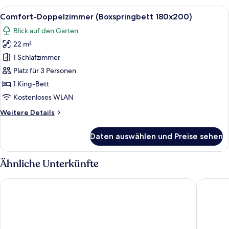
Alle
Ein modernes Schlafzimmer mit einem 
14
Comfort-Doppelzimmer (Boxspringbett 180x200)
Fotos
Blick auf den Garten
für
22 m²
Comfort-
Doppelzimmer
1 Schlafzimmer
(Boxspringbett
Platz für 3 Personen
180x200)
1 King-Bett
anzeigen
Kostenloses WLAN
Weitere
Weitere Details
Details
für
Daten auswählen und Preise sehen
Comfort-
Doppelzimmer
(Boxspringbett
Ähnliche Unterkünfte
180x200)
Welcome Hotel Marburg
B&B Hot