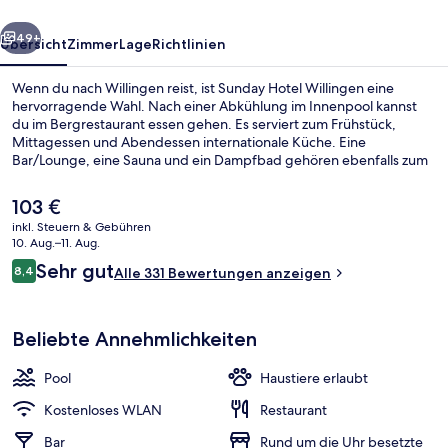
rück
Weiter
49+
Übersicht
Zimmer
Lage
Richtlinien
Wenn du nach Willingen reist, ist Sunday Hotel Willingen eine
hervorragende Wahl. Nach einer Abkühlung im Innenpool kannst
du im Bergrestaurant essen gehen. Es serviert zum Frühstück,
Mittagessen und Abendessen internationale Küche. Eine
Bar/Lounge, eine Sauna und ein Dampfbad gehören ebenfalls zum
Angebot. Andere Reisende mögen das hilfsbereite Personal und
den allgemeinen Zustand der Unterkunft.
Der
103 €
aktuelle
inkl. Steuern & Gebühren
Preis
10. Aug.–11. Aug.
Flachbildfernseher
beträgt
Bewertungen
Sehr gut
8,4
Alle 331 Bewertungen anzeigen
103 €.
8,4 von 10.
Beliebte Annehmlichkeiten
Pool
Haustiere erlaubt
Kostenloses WLAN
Restaurant
Bar
Rund um die Uhr besetzte