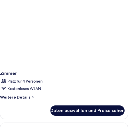
"Osterkopf"
Zimmer
Platz für 4 Personen
Kostenloses WLAN
Weitere
Weitere Details
Details
für
Daten auswählen und Preise sehen
Zimmer