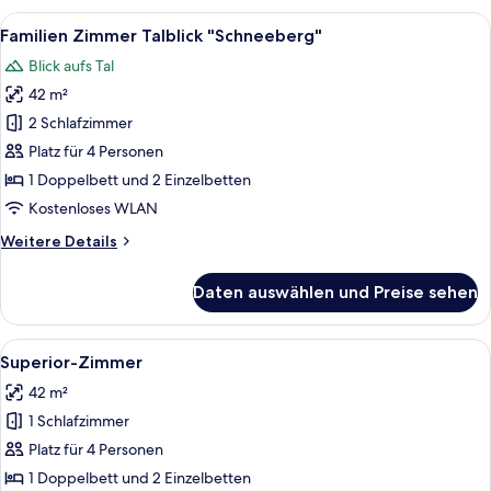
Alle
Ein Zimmer mit einer Couch, einem Cou
9
Familien Zimmer Talblick "Schneeberg"
Fotos
Blick aufs Tal
für
42 m²
Familien
Zimmer
2 Schlafzimmer
Talblick
Platz für 4 Personen
"Schneeberg"
1 Doppelbett und 2 Einzelbetten
anzeigen
Kostenloses WLAN
Weitere
Weitere Details
Details
für
Daten auswählen und Preise sehen
Familien
Zimmer
Talblick
Alle
Superior-Zimmer | Schreibtisch, Ver
5
"Schneeberg"
Superior-Zimmer
Fotos
42 m²
für
1 Schlafzimmer
Superior-
Zimmer
Platz für 4 Personen
anzeigen
1 Doppelbett und 2 Einzelbetten