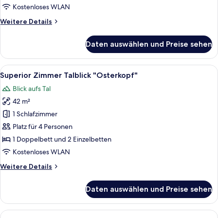
Kostenloses WLAN
Weitere
Weitere Details
Details
für
Daten auswählen und Preise sehen
Superior-
Zimmer
Alle
Ein Hotelzimmer mit Bett, einer Couch,
8
Superior Zimmer Talblick "Osterkopf"
Fotos
Blick aufs Tal
für
42 m²
Superior
Zimmer
1 Schlafzimmer
Talblick
Platz für 4 Personen
"Osterkopf"
1 Doppelbett und 2 Einzelbetten
anzeigen
Kostenloses WLAN
Weitere
Weitere Details
Details
für
Daten auswählen und Preise sehen
Superior
Zimmer
Talblick