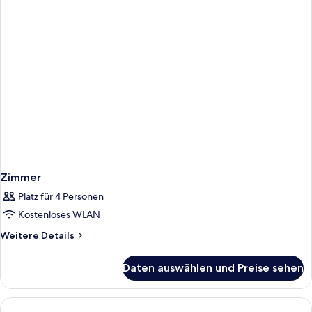
Zimmer
Platz für 4 Personen
Kostenloses WLAN
Weitere
Weitere Details
Details
für
Daten auswählen und Preise sehen
Zimmer