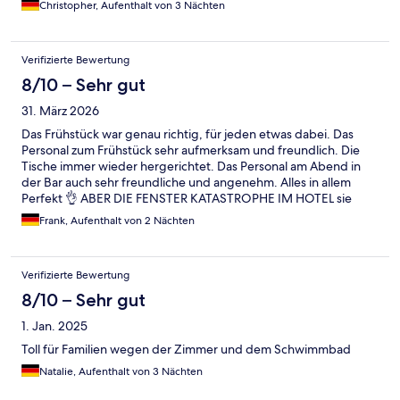
Christopher, Aufenthalt von 3 Nächten
Verifizierte Bewertung
8/10 – Sehr gut
31. März 2026
Das Frühstück war genau richtig, für jeden etwas dabei. Das
Personal zum Frühstück sehr aufmerksam und freundlich. Die
Tische immer wieder hergerichtet. Das Personal am Abend in
der Bar auch sehr freundliche und angenehm. Alles in allem
Perfekt 👌 ABER DIE FENSTER KATASTROPHE IM HOTEL sie
lassen sehr zu wünschen übrig, die haben im letzten halben Jahr
Frank, Aufenthalt von 2 Nächten
sicher keinen Fensterputzer gesehen, obwohl ich ganz in der
Nähe Werbung am Auto gesehen habe die das genauso für
Gastronomie und Hotel anbieten.
Verifizierte Bewertung
8/10 – Sehr gut
1. Jan. 2025
Toll für Familien wegen der Zimmer und dem Schwimmbad
Natalie, Aufenthalt von 3 Nächten