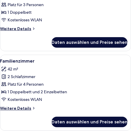
Talblick
Platz für 3 Personen
"Sonnenberg"
1 Doppelbett
anzeigen
Kostenloses WLAN
Weitere
Weitere Details
Details
für
Daten auswählen und Preise sehen
Standard
Doppelzimmer
Talblick
Alle
Familienzimmer | Schreibtisch, Verdu
5
"Sonnenberg"
Familienzimmer
Fotos
42 m²
für
2 Schlafzimmer
Familienzimmer
anzeigen
Platz für 4 Personen
1 Doppelbett und 2 Einzelbetten
Kostenloses WLAN
Weitere
Weitere Details
Details
für
Daten auswählen und Preise sehen
Familienzimmer