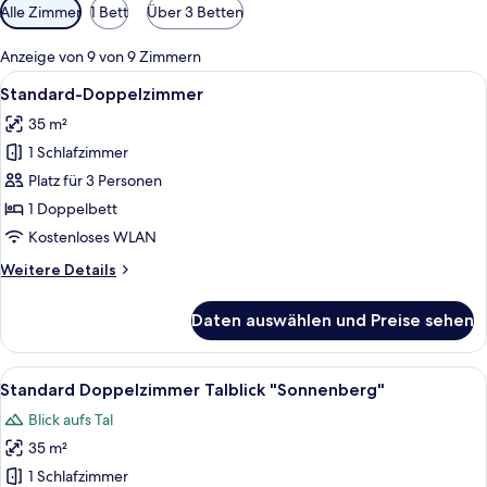
Verfügbare
Alle Zimmer
1 Bett
Über 3 Betten
Filter
für
Anzeige von 9 von 9 Zimmern
Zimmer
Alle
Standard-Doppelzimmer | Schreibtisc
7
Standard-Doppelzimmer
Fotos
35 m²
für
1 Schlafzimmer
Standard-
Doppelzimmer
Platz für 3 Personen
anzeigen
1 Doppelbett
Kostenloses WLAN
Weitere
Weitere Details
Details
für
Daten auswählen und Preise sehen
Standard-
Doppelzimmer
Alle
Standard Doppelz
10
Standard Doppelzimmer Talblick "Sonnenberg"
Fotos
Blick aufs Tal
für
35 m²
Standard
Doppelzimmer
1 Schlafzimmer