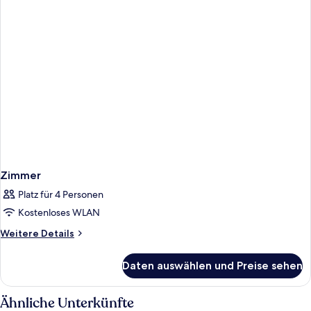
Zimmer
Platz für 4 Personen
Kostenloses WLAN
Weitere
Weitere Details
Details
für
Daten auswählen und Preise sehen
Zimmer
Ähnliche Unterkünfte