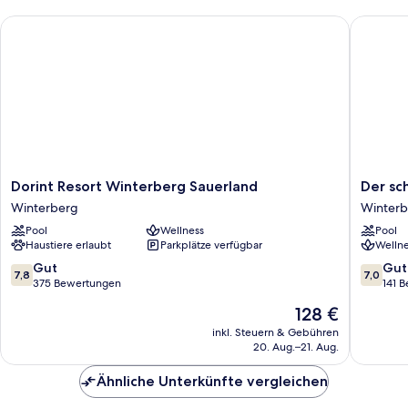
Dorint Resort Winterberg Sauerland
Der schö
Dorint
Der
Dorint Resort Winterberg Sauerland
Der sc
Resort
schöne
Winterberg
Winterb
Winterberg
Asten
Pool
Wellness
Pool
Sauerland
-
Haustiere erlaubt
Parkplätze verfügbar
Wellne
Winterberg
Resort
Winterb
7.8
7.0
Gut
Gut
7,8
7,0
Winterb
von
von
375 Bewertungen
141 
10,
10,
Der
128 €
Gut,
Gut,
Preis
375
141
inkl. Steuern & Gebühren
beträgt
20. Aug.–21. Aug.
Bewertungen
Bewert
128 €
Ähnliche Unterkünfte vergleichen