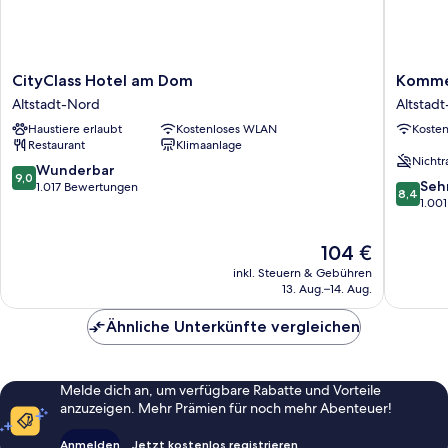
CityClass
Kommer
CityClass Hotel am Dom
Komme
Hotel
Köln
Altstadt-Nord
Altstad
am
Altstadt
Haustiere erlaubt
Kostenloses WLAN
Koste
Dom
Nord
Restaurant
Klimaanlage
Altstadt-
Nichtr
Nord
9.0
Wunderbar
9,0
8.4
Seh
von
1.017 Bewertungen
8,4
von
1.00
10,
10,
Wunderbar,
Sehr
1.017
Der
104 €
gut,
Bewertungen
Preis
inkl. Steuern & Gebühren
1.001
beträgt
13. Aug.–14. Aug.
Bewert
104 €
Ähnliche Unterkünfte vergleichen
Melde dich an, um verfügbare Rabatte und Vorteile
anzuzeigen. Mehr Prämien für noch mehr Abenteuer!
Anmelden
Jetzt kostenlos registrieren