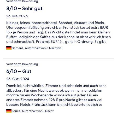
Verifizierte Bewertung
8/10 – Sehr gut
26. Mai 2025
Kleines, feines Innenstadthotel. Bahnhof, Altstadt und Rhein-
Ufer bequem fußläufig erreichbar. Frühstück kostet extra (EUR
15,- je Person und Tag). Das Wichtigste findet man beim kleinen
Buffet, lediglich der Kaffee aus der Kanne ist nicht wirklich frisch
und schmackhaft. Preis mit EUR 15,- geht in Ordnung. Es gibt
jedoch auch in der näheren ausreichend
Gerhard, Aufenthalt von 3 Nächten
Frühstücksmöglichkeiten.
Verifizierte Bewertung
6/10 – Gut
26. Okt. 2024
Domblick nicht wirklich. Zimmer sind sehr klein und auch sehr
altbacken. Für eine Nacht war es ok wenn man nur schlafen
möchte für ein Wochenende würde ich auf jeden Fall ein
anderes Zimmer nehmen. 128 € pro Nacht gibt es auch viel
bessere Hotels.Frühstück kann ich nicht bewerten da ich es
nicht gebucht habe. Finde 15€ pro Person echt viel. Aber Bäcker
Sorica, Aufenthalt von 1 Nacht
sind ja jede Menge da. Die Gegend ist auch nicht so