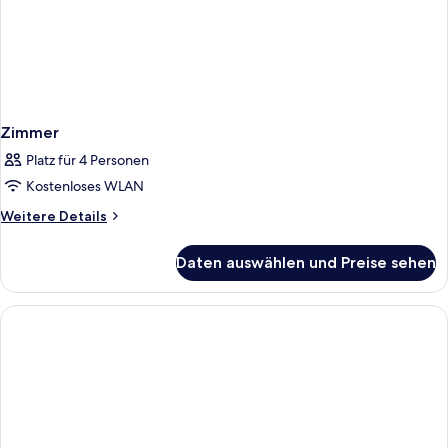
Zimmer
Platz für 4 Personen
Kostenloses WLAN
Weitere
Weitere Details
Details
für
Daten auswählen und Preise sehen
Zimmer