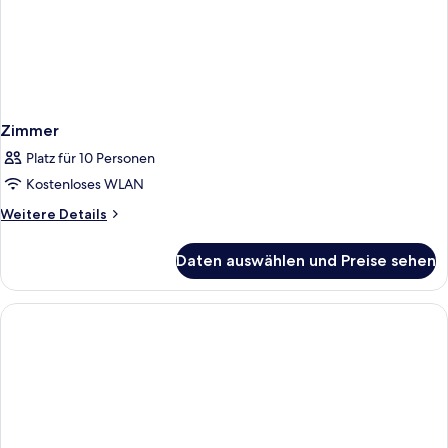
Zimmer
Platz für 10 Personen
Kostenloses WLAN
Weitere
Weitere Details
Details
für
Daten auswählen und Preise sehen
Zimmer