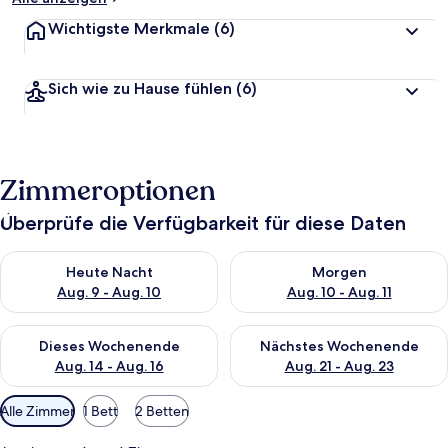
Wichtigste Merkmale
(6)
Sich wie zu Hause fühlen
(6)
Zimmeroptionen
Überprüfe die Verfügbarkeit für diese Daten
Überprüfe die Verfügbarkeit für heute Nacht, Aug. 9 - Aug. 10
Überprüfe die Verfügbarkeit fü
Heute Nacht
Morgen
Aug. 9 - Aug. 10
Aug. 10 - Aug. 11
Überprüfe die Verfügbarkeit für dieses Wochenende, Aug. 14 -
Überprüfe die Verfügbarkeit f
Dieses Wochenende
Nächstes Wochenende
Aug. 14 - Aug. 16
Aug. 21 - Aug. 23
Verfügbare
Alle Zimmer
1 Bett
2 Betten
Filter
für