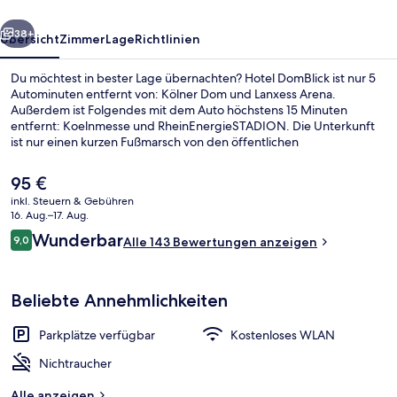
rück
Weiter
38+
Übersicht
Zimmer
Lage
Richtlinien
Du möchtest in bester Lage übernachten? Hotel DomBlick ist nur 5
Autominuten entfernt von: Kölner Dom und Lanxess Arena.
Außerdem ist Folgendes mit dem Auto höchstens 15 Minuten
entfernt: Koelnmesse und RheinEnergieSTADION. Die Unterkunft
ist nur einen kurzen Fußmarsch von den öffentlichen
Verkehrsmitteln entfernt: Zur U-Bahn läuft man 7 Minuten
(Stadtbahn-Haltestelle Ebertplatz) bzw. 13 Minuten (Stadtbahn-
Der
95 €
Haltestelle Appellhofplatz).
aktuelle
inkl. Steuern & Gebühren
Preis
16. Aug.–17. Aug.
Tägliches Frühstück mit Selbstbedie
beträgt
Bewertungen
Wunderbar
9,0
Alle 143 Bewertungen anzeigen
95 €.
9,0 von 10.
Beliebte Annehmlichkeiten
Parkplätze verfügbar
Kostenloses WLAN
Nichtraucher
Alle anzeigen