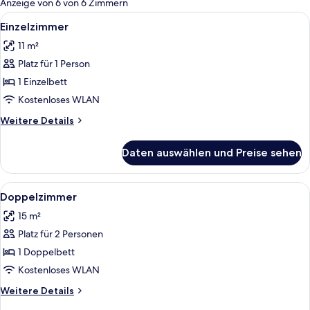
Anzeige von 6 von 6 Zimmern
Zimmer
Alle
Ein kleiner, kompakter Raum mit einem
4
Einzelzimmer
Fotos
11 m²
für
Platz für 1 Person
Einzelzimmer
anzeigen
1 Einzelbett
Kostenloses WLAN
Weitere
Weitere Details
Details
für
Daten auswählen und Preise sehen
Einzelzimmer
Alle
Ein Hotelzimmer mit einem großen Bet
8
Doppelzimmer
Fotos
15 m²
für
Platz für 2 Personen
Doppelzimmer
anzeigen
1 Doppelbett
Kostenloses WLAN
Weitere
Weitere Details
Details