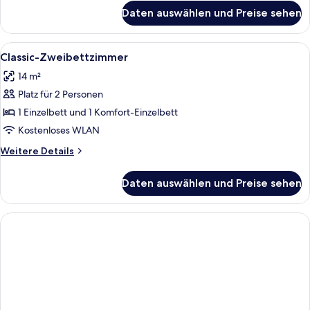
für
Daten auswählen und Preise sehen
Doppelzimmer
Alle
Ein Hotelzimmer mit zwei Einzelbetten
6
Classic-Zweibettzimmer
Fotos
14 m²
für
Platz für 2 Personen
Classic-
Zweibettzimmer
1 Einzelbett und 1 Komfort-Einzelbett
anzeigen
Kostenloses WLAN
Weitere
Weitere Details
Details
für
Daten auswählen und Preise sehen
Classic-
Zweibettzimmer