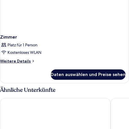
Zimmer
Platz für 1 Person
Kostenloses WLAN
Weitere
Weitere Details
Details
für
Daten auswählen und Preise sehen
Zimmer
Ähnliche Unterkünfte
CityClass Hotel am Dom
Kommerz