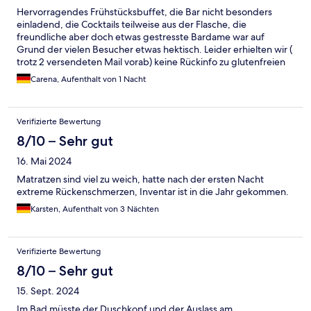
Hervorragendes Frühstücksbuffet, die Bar nicht besonders
einladend, die Cocktails teilweise aus der Flasche, die
freundliche aber doch etwas gestresste Bardame war auf
Grund der vielen Besucher etwas hektisch. Leider erhielten wir (
trotz 2 versendeten Mail vorab) keine Rückinfo zu glutenfreien
Backwaren zum Frühstück, war aber vorhanden.
Carena, Aufenthalt von 1 Nacht
Verifizierte Bewertung
8/10 – Sehr gut
16. Mai 2024
Matratzen sind viel zu weich, hatte nach der ersten Nacht
extreme Rückenschmerzen, Inventar ist in die Jahr gekommen.
Karsten, Aufenthalt von 3 Nächten
Verifizierte Bewertung
8/10 – Sehr gut
15. Sept. 2024
Im Bad müsste der Duschkopf und der Auslass am