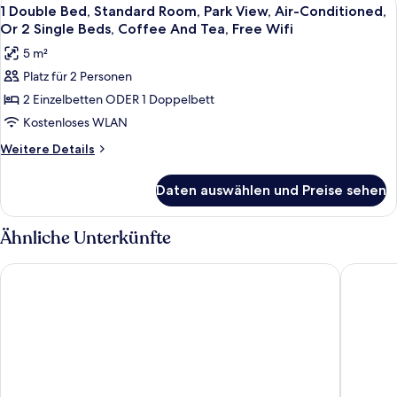
Alle
8
1 Double Bed, Standard Room, Park View, Air-Conditioned,
Fotos
Or 2 Single Beds, Coffee And Tea, Free Wifi
für
5 m²
1
Platz für 2 Personen
Double
2 Einzelbetten ODER 1 Doppelbett
Bed,
Standard
Kostenloses WLAN
Room,
Weitere
Weitere Details
Park
Details
für
View,
Daten auswählen und Preise sehen
1
Air-
Double
Conditioned,
Bed,
Ähnliche Unterkünfte
Or
Standard
Room,
2
Premier Inn Dresden City Centre
Ramada 
Park
Single
View,
Beds,
Air-
Conditioned,
Coffee
Or
And
2
Tea,
Single
Free
Beds,