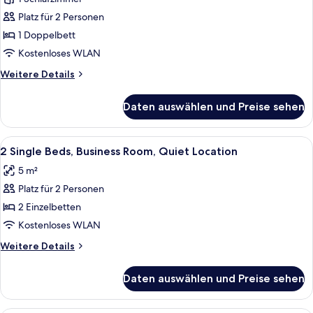
für
Platz für 2 Personen
Comfort-
Zimmer,
1 Doppelbett
1
Kostenloses WLAN
Doppelbett
Weitere
Weitere Details
anzeigen
Details
für
Daten auswählen und Preise sehen
Comfort-
Zimmer,
1
Alle
Allergikerbettwaren, Schreibtisch, la
7
Doppelbett
2 Single Beds, Business Room, Quiet Location
Fotos
5 m²
für
Platz für 2 Personen
2
Single
2 Einzelbetten
Beds,
Kostenloses WLAN
Business
Weitere
Weitere Details
Room,
Details
Quiet
für
Daten auswählen und Preise sehen
2
Location
Single
anzeigen
Beds,