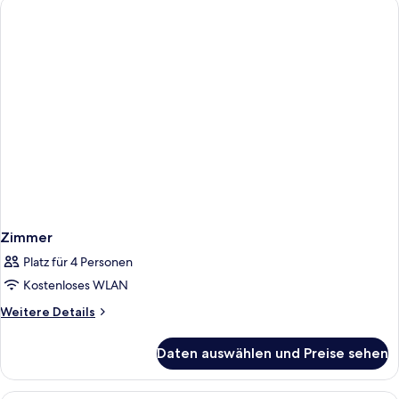
Business
Room,
Quiet
Location
Zimmer
Platz für 4 Personen
Kostenloses WLAN
Weitere
Weitere Details
Details
für
Daten auswählen und Preise sehen
Zimmer
Allergikerbettwaren, Schreibtisch, la