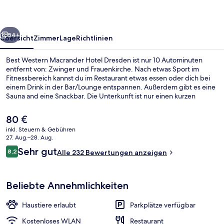
Dresden
rück
Weiter
54+
Übersicht
Zimmer
Lage
Richtlinien
Best Western Macrander Hotel Dresden ist nur 10 Autominuten
entfernt von: Zwinger und Frauenkirche. Nach etwas Sport im
Fitnessbereich kannst du im Restaurant etwas essen oder dich bei
einem Drink in der Bar/Lounge entspannen. Außerdem gibt es eine
Sauna and eine Snackbar. Die Unterkunft ist nur einen kurzen
Fußmarsch von den öffentlichen Verkehrsmitteln entfernt: Zur U-
Bahn läuft man 6 Minuten (Station Stauffenbergallee) bzw. 7
Der
80 €
Minuten (Station Tannenstraße).
aktuelle
inkl. Steuern & Gebühren
Preis
27. Aug.–28. Aug.
Tagungsbereich
beträgt
Bewertungen
Sehr gut
8,2
Alle 232 Bewertungen anzeigen
80 €.
8,2 von 10.
Beliebte Annehmlichkeiten
Haustiere erlaubt
Parkplätze verfügbar
Kostenloses WLAN
Restaurant