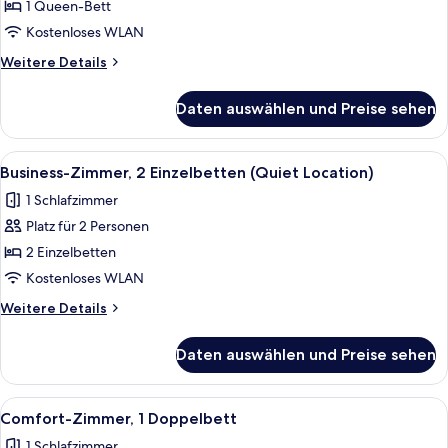
Zimmer,
1 Queen-Bett
1
Kostenloses WLAN
Queen-
Weitere
Weitere Details
Bett
Details
(Quiet
für
Daten auswählen und Preise sehen
Business-
Location)
Zimmer,
anzeigen
1
Alle
Ein Hotelzimmer mit einem Bett, einem
8
Queen-
Business-Zimmer, 2 Einzelbetten (Quiet Location)
Fotos
Bett
1 Schlafzimmer
(Quiet
für
Location)
Platz für 2 Personen
Business-
Zimmer,
2 Einzelbetten
2 Einzelbetten
Kostenloses WLAN
(Quiet
Weitere
Weitere Details
Location)
Details
anzeigen
für
Daten auswählen und Preise sehen
Business-
Zimmer,
2 Einzelbetten
Alle
Ein Hotelzimmer mit Bett, Schreibtisch
8
(Quiet
Comfort-Zimmer, 1 Doppelbett
Fotos
Location)
1 Schlafzimmer