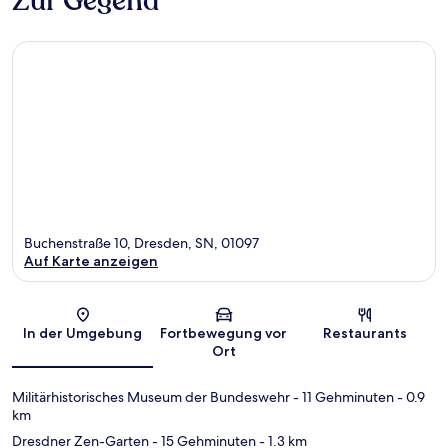
Zur Gegend
Buchenstraße 10, Dresden, SN, 01097
Auf Karte anzeigen
Karte
In der Umgebung
Fortbewegung vor
Restaurants
Ort
Militärhistorisches Museum der Bundeswehr
- 11 Gehminuten
- 0.9
km
Dresdner Zen-Garten
- 15 Gehminuten
- 1.3 km