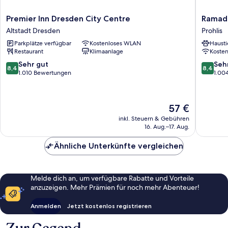
Coffee
Wifi
And
Premier
Ramada
anzeigen
Premier Inn Dresden City Centre
Ramad
Tea,
Inn
by
Altstadt Dresden
Prohlis
Free
Dresden
Wyndh
Wifi
Parkplätze verfügbar
Kostenloses WLAN
Hausti
City
Dresde
Restaurant
Klimaanlage
Koste
Centre
Prohlis
Altstadt
8.4
8.4
Sehr gut
Seh
8,4
8,4
Dresden
von
von
1.010 Bewertungen
1.00
10,
10,
Sehr
Sehr
gut,
gut,
Der
57 €
1.010
1.004
Preis
Bewertungen
Bewert
inkl. Steuern & Gebühren
beträgt
16. Aug.–17. Aug.
57 €
Ähnliche Unterkünfte vergleichen
Melde dich an, um verfügbare Rabatte und Vorteile
anzuzeigen. Mehr Prämien für noch mehr Abenteuer!
Anmelden
Jetzt kostenlos registrieren