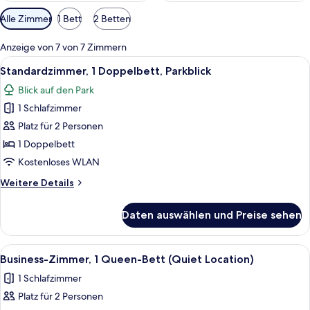
Verfügbare
Alle Zimmer
1 Bett
2 Betten
Filter
für
Anzeige von 7 von 7 Zimmern
Zimmer
Alle
Ein Hotelzimmer mit Bett, Schreibtisch
8
Standardzimmer, 1 Doppelbett, Parkblick
Fotos
Blick auf den Park
für
1 Schlafzimmer
Standardzimmer,
1
Platz für 2 Personen
Doppelbett,
1 Doppelbett
Parkblick
Kostenloses WLAN
anzeigen
Weitere
Weitere Details
Details
für
Daten auswählen und Preise sehen
Standardzimmer,
1
Doppelbett,
Alle
Ein Hotelzimmer mit einem großen Bet
8
Parkblick
Business-Zimmer, 1 Queen-Bett (Quiet Location)
Fotos
1 Schlafzimmer
für
Platz für 2 Personen
Business-