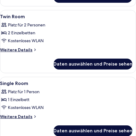
Alle
Kostenloses WLAN, Bettwäsche
5
Twin Room
Fotos
Platz für 2 Personen
für
2 Einzelbetten
Twin
Room
Kostenloses WLAN
anzeigen
Weitere
Weitere Details
Details
für
Daten auswählen und Preise sehen
Twin
Room
Alle
Kostenloses WLAN, Bettwäsche
6
Single Room
Fotos
Platz für 1 Person
für
1 Einzelbett
Single
Room
Kostenloses WLAN
anzeigen
Weitere
Weitere Details
Details
für
Daten auswählen und Preise sehen
Single