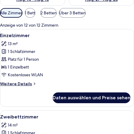
Verfügbare
Alle Zimmer
1 Bett
2 Betten
Über 3 Betten
Filter
für
Anzeige von 12 von 12 Zimmern
Zimmer
Alle
Ein modernes, kompaktes Hotelzimmer 
7
Einzelzimmer
Fotos
13 m²
für
1 Schlafzimmer
Einzelzimmer
anzeigen
Platz für 1 Person
1 Einzelbett
Kostenloses WLAN
Weitere
Weitere Details
Details
für
Daten auswählen und Preise sehen
Einzelzimmer
Alle
Ein Hotelzimmer mit Bett, Schreibtisc
8
Zweibettzimmer
Fotos
14 m²
für
1 Schlafzimmer