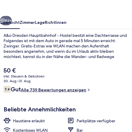
Hostel
rück
Weiter
82+
Übersicht
Zimmer
Lage
Richtlinien
A&o Dresden Hauptbahnhof - Hostel besitzt eine Dachterrasse und
Folgendes ist mit dem Auto in gerade mal 5 Minuten erreicht:
Zwinger. Gratis-Extras wie WLAN machen den Aufenthalt
besonders angenehm, und wenn du im Urlaub aktiv bleiben
möchtest, kannst du in der Nähe die Wander- und Radwege
nutzen. Eine Bar/Lounge, eine Snackbar und eine Terrasse sind
weitere Highlights. Andere Reisende lieben das hilfsbereite
Der
50 €
Personal. Die öffentlichen Verkehrsmittel sind nur einen kurzen
aktuelle
inkl. Steuern & Gebühren
Fußmarsch entfernt: Zur Station Gret-Palucca-Straße sind es 4
Preis
30. Aug.–31. Aug.
Minuten und zur Station Hauptbahnhof Nord 9 Minuten.
Tägliches Frühstücksbuffet gegen Ge
beträgt
Bewertungen
Gut
7,4
Alle 739 Bewertungen anzeigen
50 €.
7,4 von 10.
Beliebte Annehmlichkeiten
Haustiere erlaubt
Parkplätze verfügbar
Kostenloses WLAN
Bar