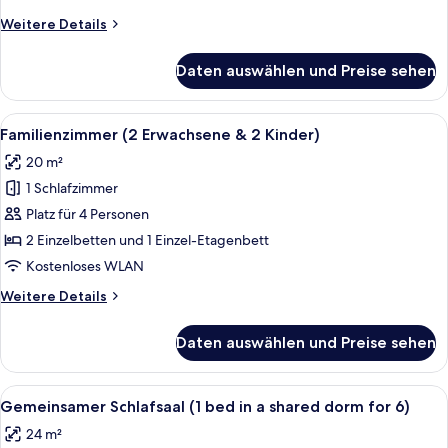
Weitere
Weitere Details
Details
für
Daten auswählen und Preise sehen
Hostel-
Sechsbettzimmer
Alle
Ein modernes Hotelzimmer mit einem g
6
Familienzimmer (2 Erwachsene & 2 Kinder)
Fotos
20 m²
für
1 Schlafzimmer
Familienzimmer
(2
Platz für 4 Personen
Erwachsene
2 Einzelbetten und 1 Einzel-Etagenbett
&
Kostenloses WLAN
2
Weitere
Weitere Details
Kinder)
Details
anzeigen
für
Daten auswählen und Preise sehen
Familienzimmer
(2
Erwachsene
Alle
Ein Kinderzimmer mit Etagenbetten, e
10
&
Gemeinsamer Schlafsaal (1 bed in a shared dorm for 6)
Fotos
2
24 m²
Kinder)
für