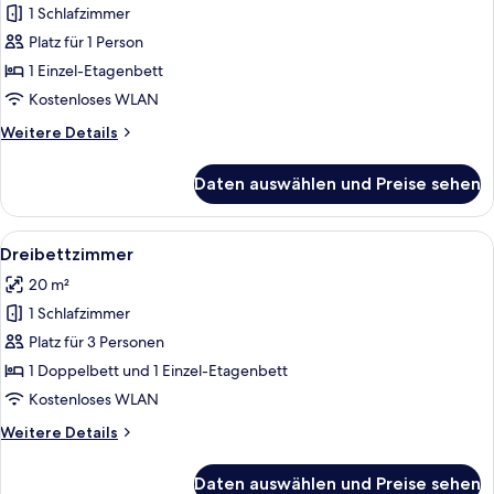
1 Schlafzimmer
Gemeinsamer
Schlafsaal
Platz für 1 Person
(1
1 Einzel-Etagenbett
bed
Kostenloses WLAN
in
Weitere
Weitere Details
a
Details
shared
für
Daten auswählen und Preise sehen
Gemeinsamer
dorm
Schlafsaal
for
(1
Alle
Ein modernes Hotelzimmer mit einem Ei
6)
9
bed
Dreibettzimmer
Fotos
anzeigen
in
20 m²
a
für
shared
1 Schlafzimmer
Dreibettzimmer
dorm
anzeigen
Platz für 3 Personen
for
6)
1 Doppelbett und 1 Einzel-Etagenbett
Kostenloses WLAN
Weitere
Weitere Details
Details
für
Daten auswählen und Preise sehen
Dreibettzimmer