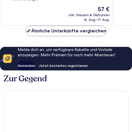
10,
Sehr
Der
57 €
Hervorragend,
gut,
Preis
145
inkl. Steuern & Gebühren
1.010
beträgt
16. Aug.–17. Aug.
Bewertungen
Bewert
57 €
Ähnliche Unterkünfte vergleichen
Melde dich an, um verfügbare Rabatte und Vorteile
anzuzeigen. Mehr Prämien für noch mehr Abenteuer!
Anmelden
Jetzt kostenlos registrieren
Zur Gegend