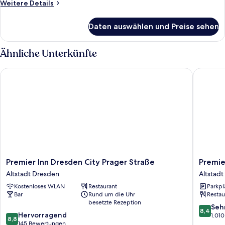
Weitere
Weitere Details
Details
für
Daten auswählen und Preise sehen
Twin
Room
for
Ähnliche Unterkünfte
Single
Use
Premier Inn Dresden City Prager Straße
Premier 
Premier
Premier
Premier Inn Dresden City Prager Straße
Premie
Inn
Inn
Altstadt Dresden
Altstad
Dresden
Dresde
Kostenloses WLAN
Restaurant
Parkpl
City
City
Bar
Rund um die Uhr
Restau
Prager
Centre
besetzte Rezeption
Straße
Altstadt
8.4
Seh
8,4
8.8
Altstadt
Hervorragend
Dresde
von
1.01
8,8
von
Dresden
145 Bewertungen
10,