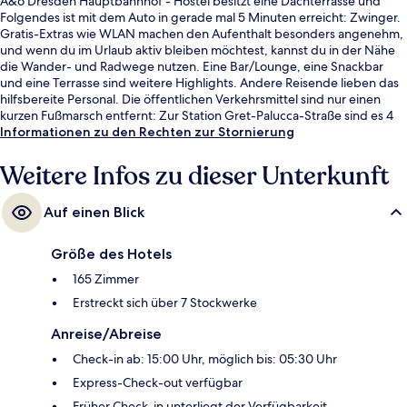
A&o Dresden Hauptbahnhof - Hostel besitzt eine Dachterrasse und
Folgendes ist mit dem Auto in gerade mal 5 Minuten erreicht: Zwinger.
Gratis-Extras wie WLAN machen den Aufenthalt besonders angenehm,
und wenn du im Urlaub aktiv bleiben möchtest, kannst du in der Nähe
die Wander- und Radwege nutzen. Eine Bar/Lounge, eine Snackbar
und eine Terrasse sind weitere Highlights. Andere Reisende lieben das
hilfsbereite Personal. Die öffentlichen Verkehrsmittel sind nur einen
kurzen Fußmarsch entfernt: Zur Station Gret-Palucca-Straße sind es 4
Minuten und zur Station Hauptbahnhof Nord 9 Minuten.
Informationen zu den Rechten zur Stornierung
Weitere Infos zu dieser Unterkunft
Auf einen Blick
Größe des Hotels
165 Zimmer
Erstreckt sich über 7 Stockwerke
Anreise/Abreise
Check-in ab: 15:00 Uhr, möglich bis: 05:30 Uhr
Express-Check-out verfügbar
Früher Check-in unterliegt der Verfügbarkeit