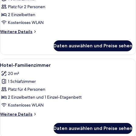
Zweibettzimmer
anzeigen
Platz für 2 Personen
2 Einzelbetten
Kostenloses WLAN
Weitere
Weitere Details
Details
für
Daten auswählen und Preise sehen
Zweibettzimmer
Alle
Ein modernes Hotelzimmer mit einem B
6
Hotel-Familienzimmer
Fotos
20 m²
für
1 Schlafzimmer
Hotel-
Familienzimmer
Platz für 4 Personen
anzeigen
2 Einzelbetten und 1 Einzel-Etagenbett
Kostenloses WLAN
Weitere
Weitere Details
Details
für
Daten auswählen und Preise sehen
Hotel-
Familienzimmer