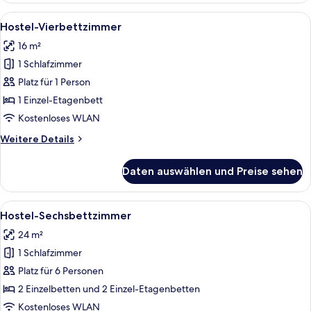
Alle
Ein Hotelzimmer mit zwei Betten, ein
6
Hostel-Vierbettzimmer
Fotos
16 m²
für
1 Schlafzimmer
Hostel-
Vierbettzimmer
Platz für 1 Person
anzeigen
1 Einzel-Etagenbett
Kostenloses WLAN
Weitere
Weitere Details
Details
für
Daten auswählen und Preise sehen
Hostel-
Vierbettzimmer
Alle
Ein modernes Hotelzimmer mit Etagenb
6
Hostel-Sechsbettzimmer
Fotos
24 m²
für
1 Schlafzimmer
Hostel-
Sechsbettzimmer
Platz für 6 Personen
anzeigen
2 Einzelbetten und 2 Einzel-Etagenbetten
Kostenloses WLAN