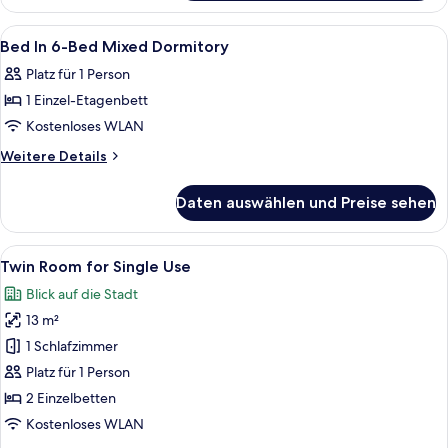
Room
Alle
Kostenloses WLAN, Bettwäsche
7
Bed In 6-Bed Mixed Dormitory
Fotos
Platz für 1 Person
für
1 Einzel-Etagenbett
Bed
In
Kostenloses WLAN
6-
Weitere
Weitere Details
Bed
Details
für
Mixed
Daten auswählen und Preise sehen
Bed
Dormitory
In
anzeigen
6-
Alle
Twin Room for Single Use | Kostenlos
1
Bed
Twin Room for Single Use
Fotos
Mixed
Blick auf die Stadt
Dormitory
für
13 m²
Twin
Room
1 Schlafzimmer
for
Platz für 1 Person
Single
2 Einzelbetten
Use
Kostenloses WLAN
anzeigen