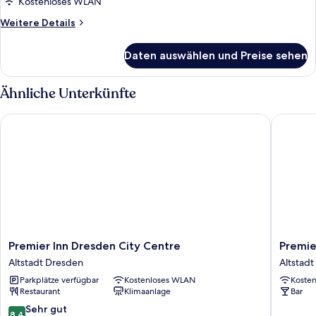
Kostenloses WLAN
Weitere
Weitere Details
Details
für
Daten auswählen und Preise sehen
Zimmer
Ähnliche Unterkünfte
Premier Inn Dresden City Centre
Premier 
Premier
Premier
Premier Inn Dresden City Centre
Premie
Inn
Inn
Altstadt Dresden
Altstad
Dresden
Dresde
Parkplätze verfügbar
Kostenloses WLAN
Koste
City
City
Restaurant
Klimaanlage
Bar
Centre
Prager
Altstadt
Straße
8.4
Sehr gut
8,4