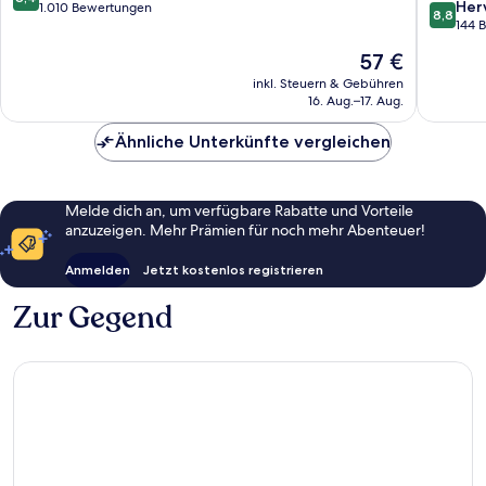
8.8
Dresden
Altstadt
Her
von
1.010 Bewertungen
8,8
von
Dresde
144 
10,
10,
Sehr
Der
57 €
Hervorr
gut,
Preis
144
inkl. Steuern & Gebühren
1.010
beträgt
16. Aug.–17. Aug.
Bewert
Bewertungen
57 €
Ähnliche Unterkünfte vergleichen
Melde dich an, um verfügbare Rabatte und Vorteile
anzuzeigen. Mehr Prämien für noch mehr Abenteuer!
Anmelden
Jetzt kostenlos registrieren
Zur Gegend