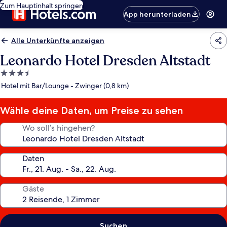
Zum Hauptinhalt springen
App herunterladen
Alle Unterkünfte anzeigen
Leonardo Hotel Dresden Altstadt
3.5-
Sterne-
Hotel mit Bar/Lounge - Zwinger (0,8 km)
Unterkunft
Wähle deine Daten, um Preise zu sehen
Wo soll’s hingehen?
Daten
Gäste
Suchen