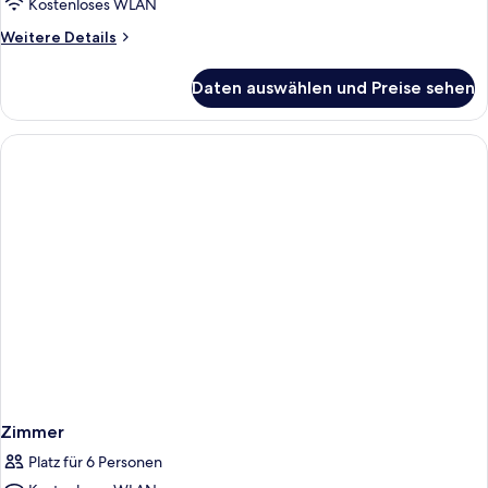
Kostenloses WLAN
Weitere
Weitere Details
Details
für
Daten auswählen und Preise sehen
Zimmer
Zimmer
Platz für 6 Personen