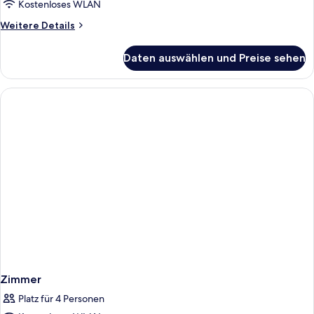
Kostenloses WLAN
Weitere
Weitere Details
Details
für
Daten auswählen und Preise sehen
Komfort-
Zimmer
Zimmer
Platz für 4 Personen