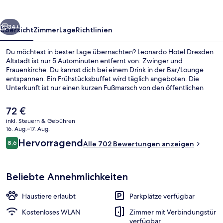
rück
Weiter
34+
Übersicht
Zimmer
Lage
Richtlinien
Du möchtest in bester Lage übernachten? Leonardo Hotel Dresden
Altstadt ist nur 5 Autominuten entfernt von: Zwinger und
Frauenkirche. Du kannst dich bei einem Drink in der Bar/Lounge
entspannen. Ein Frühstücksbuffet wird täglich angeboten. Die
Unterkunft ist nur einen kurzen Fußmarsch von den öffentlichen
Verkehrsmitteln entfernt: Zur U-Bahn läuft man 2 Minuten (Station
Weißeritzstraße) bzw. 3 Minuten (Station Kongresszentrum).
Der
72 €
aktuelle
inkl. Steuern & Gebühren
Preis
16. Aug.–17. Aug.
Tagungsbereich
beträgt
Bewertungen
Hervorragend
8,6
Alle 702 Bewertungen anzeigen
72 €.
8,6 von 10.
Beliebte Annehmlichkeiten
Haustiere erlaubt
Parkplätze verfügbar
Kostenloses WLAN
Zimmer mit Verbindungstür
verfügbar