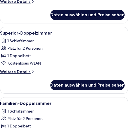
Weitere
Weitere Details
Details
für
Daten auswählen und Preise sehen
Standard-
Doppelzimmer
Alle
Ein modernes Badezimmer mit Marmor
5
Superior-Doppelzimmer
Fotos
1 Schlafzimmer
für
Platz für 2 Personen
Superior-
Doppelzimmer
1 Doppelbett
anzeigen
Kostenloses WLAN
Weitere
Weitere Details
Details
für
Daten auswählen und Preise sehen
Superior-
Doppelzimmer
Alle
Ein modernes Badezimmer mit Marmor
4
Familien-Doppelzimmer
Fotos
1 Schlafzimmer
für
Platz für 2 Personen
Familien-
Doppelzimmer
1 Doppelbett