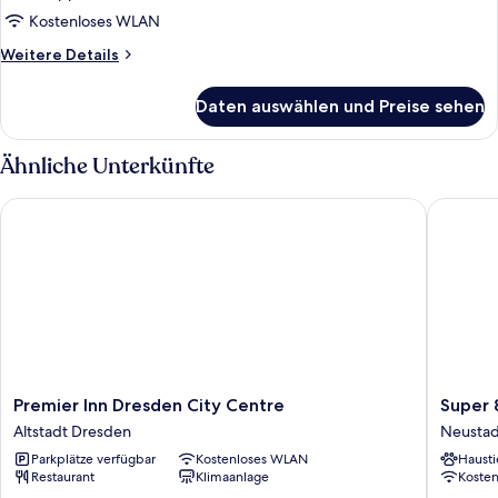
anzeigen
Kostenloses WLAN
Weitere
Weitere Details
Details
für
Daten auswählen und Preise sehen
Familien-
Doppelzimmer
Ähnliche Unterkünfte
Premier Inn Dresden City Centre
Super 8
Premier
Super
Premier Inn Dresden City Centre
Super
Inn
8
Altstadt Dresden
Neustad
Dresden
by
Parkplätze verfügbar
Kostenloses WLAN
Hausti
City
Wyndh
Restaurant
Klimaanlage
Koste
Centre
Dresde