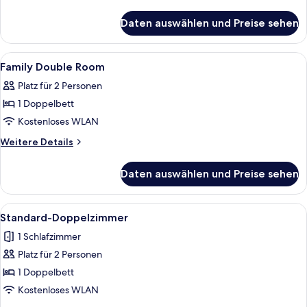
anzeigen
Details
für
Daten auswählen und Preise sehen
Standard
Double
Room
Alle
Ein Hotelzimmer mit Bett, zwei Sessel
4
Family Double Room
Fotos
Platz für 2 Personen
für
1 Doppelbett
Family
Double
Kostenloses WLAN
Room
Weitere
Weitere Details
anzeigen
Details
für
Daten auswählen und Preise sehen
Family
Double
Room
Alle
Ein Hotelzimmer mit zwei Betten, eine
5
Standard-Doppelzimmer
Fotos
1 Schlafzimmer
für
Platz für 2 Personen
Standard-
Doppelzimmer
1 Doppelbett
anzeigen
Kostenloses WLAN