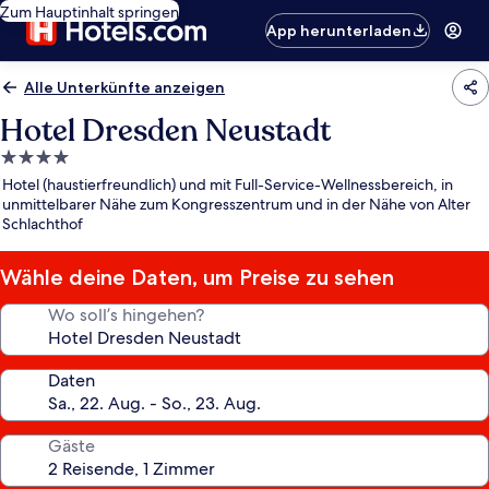
Zum Hauptinhalt springen
App herunterladen
Alle Unterkünfte anzeigen
Hotel Dresden Neustadt
4.0-
Sterne-
Hotel (haustierfreundlich) und mit Full-Service-Wellnessbereich, in
Unterkunft
unmittelbarer Nähe zum Kongresszentrum und in der Nähe von Alter
Schlachthof
Wähle deine Daten, um Preise zu sehen
Wo soll’s hingehen?
Daten
Gäste