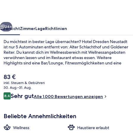
rück
Weiter
24+
Übersicht
Zimmer
Lage
Richtlinien
Du möchtest in bester Lage übernachten? Hotel Dresden Neustadt
ist nur 5 Autominuten entfernt von: Alter Schlachthof und Goldener
Reiter. Du kannst dich im Wellnessbereich mit Wellnessangeboten
verwöhnen lassen und im Restaurant etwas essen. Weitere
Highlights sind eine Bar/Lounge, Fitnessmöglichkeiten und eine
Sauna. Die Unterkunft ist nur einen kurzen Fußmarsch von den
öffentlichen Verkehrsmitteln entfernt: Zur U-Bahn läuft man 2
Der
83 €
Minuten (Station Friedensstraße) bzw. 7 Minuten (Station Liststraße).
aktuelle
inkl. Steuern & Gebühren
Preis
30. Aug.–31. Aug.
Innenbereich
beträgt
Bewertungen
Sehr gut
8,4
Alle 1.000 Bewertungen anzeigen
83 €.
8,4 von 10.
Beliebte Annehmlichkeiten
Wellness
Haustiere erlaubt