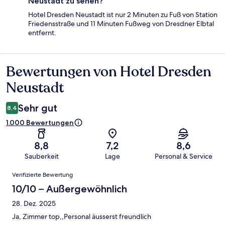
Neustadt zu sehen?
Hotel Dresden Neustadt ist nur 2 Minuten zu Fuß von Station
Friedensstraße und 11 Minuten Fußweg von Dresdner Elbtal
entfernt.
Bewertungen von Hotel Dresden
Bewertungen
Neustadt
Sehr gut
8,4
1.000 Bewertungen
8,8
7,2
8,6
Sauberkeit
Lage
Personal & Service
Bewertungen
Verifizierte Bewertung
10/10 – Außergewöhnlich
28. Dez. 2025
Ja, Zimmer top,,Personal äusserst freundlich