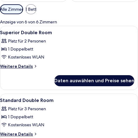
Verfügbare
Alle Zimmer
1 Bett
Filter
für
Anzeige von 6 von 6 Zimmern
Zimmer
Alle
Ein Hotelzimmer mit Bett, zwei Sessel
5
Superior Double Room
Fotos
Platz für 2 Personen
für
1 Doppelbett
Superior
Double
Kostenloses WLAN
Room
Weitere
Weitere Details
anzeigen
Details
für
Daten auswählen und Preise sehen
Superior
Double
Room
Alle
Ein Hotelzimmer mit zwei Betten, ein
5
Standard Double Room
Fotos
Platz für 3 Personen
für
1 Doppelbett
Standard
Double
Kostenloses WLAN
Room
Weitere
Weitere Details