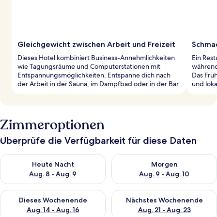
Gleichgewicht zwischen Arbeit und Freizeit
Schmac
Dieses Hotel kombiniert Business-Annehmlichkeiten
Ein Rest
wie Tagungsräume und Computerstationen mit
während 
Entspannungsmöglichkeiten. Entspanne dich nach
Das Frü
der Arbeit in der Sauna, im Dampfbad oder in der Bar.
und lok
Zimmeroptionen
Überprüfe die Verfügbarkeit für diese Daten
Überprüfe die Verfügbarkeit für heute Nacht, Aug. 8 - Aug. 9.
Überprüfe die Verfügbarkeit f
Heute Nacht
Morgen
Aug. 8 - Aug. 9
Aug. 9 - Aug. 10
Überprüfe die Verfügbarkeit für dieses Wochenende, Aug. 14 -
Überprüfe die Verfügbarkeit f
Dieses Wochenende
Nächstes Wochenende
Aug. 14 - Aug. 16
Aug. 21 - Aug. 23