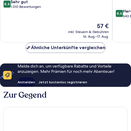
Altstadt
Neustad
8.4
Sehr gut
8,4
Dresden
von
1.010 Bewertungen
8.6
Her
10,
8,6
von
643 
Sehr
10,
gut,
Der
57 €
Hervorr
1.010
Preis
643
inkl. Steuern & Gebühren
Bewertungen
beträgt
16. Aug.–17. Aug.
Bewert
57 €
Ähnliche Unterkünfte vergleichen
Melde dich an, um verfügbare Rabatte und Vorteile
anzuzeigen. Mehr Prämien für noch mehr Abenteuer!
Anmelden
Jetzt kostenlos registrieren
Zur Gegend