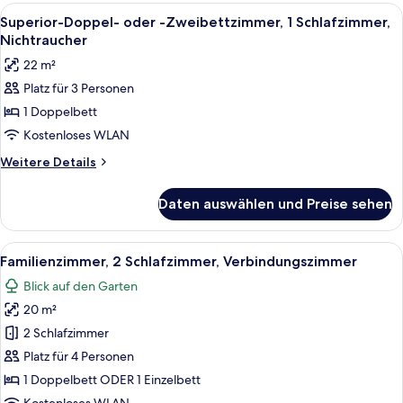
(Dependance)
Alle
Ein modernes Schlafzimmer mit einem
8
Superior-Doppel- oder -Zweibettzimmer, 1 Schlafzimmer,
Fotos
Nichtraucher
für
22 m²
Superior-
Platz für 3 Personen
Doppel-
1 Doppelbett
oder
-
Kostenloses WLAN
Zweibettzimmer,
Weitere
Weitere Details
1
Details
für
Schlafzimmer,
Daten auswählen und Preise sehen
Superior-
Nichtraucher
Doppel-
anzeigen
oder
Alle
Ein ordentlich bezogenes Bett mit wei
9
-
Familienzimmer, 2 Schlafzimmer, Verbindungszimmer
Fotos
Zweibettzimmer,
Blick auf den Garten
1
für
Schlafzimmer,
20 m²
Familienzimmer,
Nichtraucher
2 Schlafzimmer,
2 Schlafzimmer
Verbindungszimmer
Platz für 4 Personen
anzeigen
1 Doppelbett ODER 1 Einzelbett