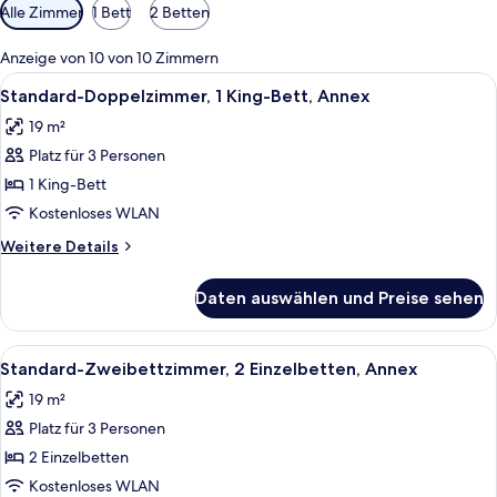
Verfügbare
Alle Zimmer
1 Bett
2 Betten
Filter
für
Anzeige von 10 von 10 Zimmern
Zimmer
Alle
Ein Hotelzimmer mit zwei Betten, eine
4
Standard-Doppelzimmer, 1 King-Bett, Annex
Fotos
19 m²
für
Platz für 3 Personen
Standard-
Doppelzimmer,
1 King-Bett
1 King-
Kostenloses WLAN
Bett,
Weitere
Weitere Details
Annex
Details
anzeigen
für
Daten auswählen und Preise sehen
Standard-
Doppelzimmer,
1 King-
Alle
Ein Hotelzimmer mit zwei Betten, eine
4
Bett,
Standard-Zweibettzimmer, 2 Einzelbetten, Annex
Fotos
Annex
19 m²
für
Platz für 3 Personen
Standard-
Zweibettzimmer,
2 Einzelbetten
2 Einzelbetten,
Kostenloses WLAN