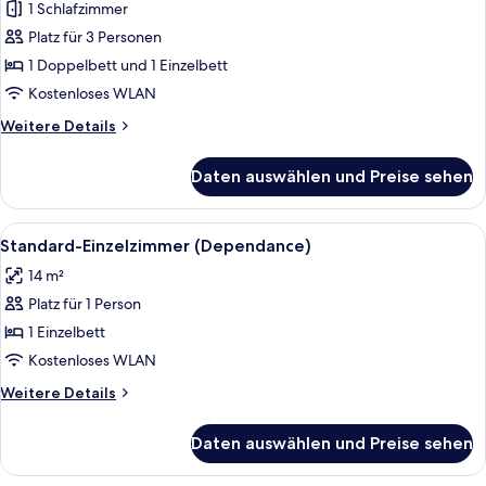
Dreibettzimmer
1 Schlafzimmer
anzeigen
Platz für 3 Personen
1 Doppelbett und 1 Einzelbett
Kostenloses WLAN
Weitere
Weitere Details
Details
für
Daten auswählen und Preise sehen
Superior-
Dreibettzimmer
Alle
Ein Hotelzimmer mit einem Bett, einem
4
Standard-Einzelzimmer (Dependance)
Fotos
14 m²
für
Platz für 1 Person
Standard-
Einzelzimmer
1 Einzelbett
(Dependance)
Kostenloses WLAN
anzeigen
Weitere
Weitere Details
Details
für
Daten auswählen und Preise sehen
Standard-
Einzelzimmer