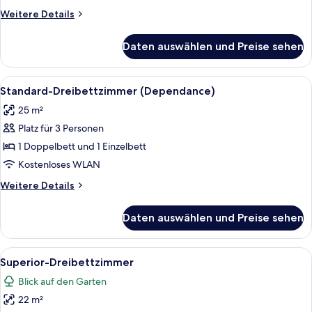
Annex
Weitere
Weitere Details
anzeigen
Details
für
Daten auswählen und Preise sehen
Standard-
Zweibettzimmer,
2 Einzelbetten,
Alle
Ein Hotelzimmer mit drei Einzelbetten
4
Annex
Standard-Dreibettzimmer (Dependance)
Fotos
25 m²
für
Platz für 3 Personen
Standard-
Dreibettzimmer
1 Doppelbett und 1 Einzelbett
(Dependance)
Kostenloses WLAN
anzeigen
Weitere
Weitere Details
Details
für
Daten auswählen und Preise sehen
Standard-
Dreibettzimmer
(Dependance)
Alle
Ein Doppelbett mit weißer Bettwäsche,
5
Superior-Dreibettzimmer
Fotos
Blick auf den Garten
für
22 m²
Superior-