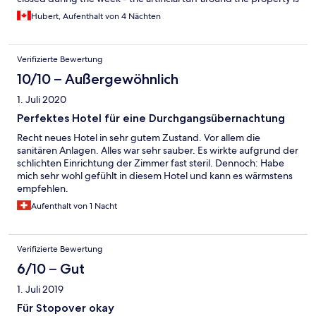
all wrinkled and looks cheap - the pool was closed during the
Hubert, Aufenthalt von 4 Nächten
week while I was there mid-June
Verifizierte Bewertung
10/10 – Außergewöhnlich
1. Juli 2020
Perfektes Hotel für eine Durchgangsübernachtung
Recht neues Hotel in sehr gutem Zustand. Vor allem die
sanitären Anlagen. Alles war sehr sauber. Es wirkte aufgrund der
schlichten Einrichtung der Zimmer fast steril. Dennoch: Habe
mich sehr wohl gefühlt in diesem Hotel und kann es wärmstens
empfehlen.
Aufenthalt von 1 Nacht
Verifizierte Bewertung
6/10 – Gut
1. Juli 2019
Für Stopover okay