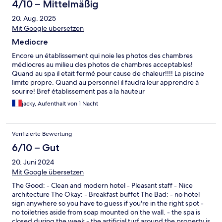
4/10 – Mittelmäßig
20. Aug. 2025
Mit Google übersetzen
Mediocre
Encore un établissement qui noie les photos des chambres
médiocres au milieu des photos de chambres acceptables!
Quand au spa il etait fermé pour cause de chaleur!!!! La piscine
limite propre. Quand au personnel il faudra leur apprendre à
sourire! Bref établissement pas a la hauteur
jacky, Aufenthalt von 1 Nacht
Verifizierte Bewertung
6/10 – Gut
20. Juni 2024
Mit Google übersetzen
The Good: - Clean and modern hotel - Pleasant staff - Nice
architecture The Okay: - Breakfast buffet The Bad: - no hotel
sign anywhere so you have to guess if you're in the right spot -
no toiletries aside from soap mounted on the wall. - the spa is
closed during the week - the artificial turf around the property is