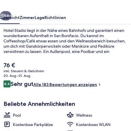
rück
Weiter
58+
Übersicht
Zimmer
Lage
Richtlinien
Hotel Stadio liegt in der Nähe eines Bahnhofs und garantiert einen
wunderbaren Aufenthalt in San Bonifacio. Du kannst im
Coffeeshop/Café etwas essen und den Wellnessbereich besuchen,
um dich mit Ganzkörperwickeln oder Maniküre und Pediküre
verwöhnen zu lassen. Ein Außenpool, eine Poolbar und ein
Whirlpool gehören zu den weiteren Highlights.
Der
76 €
aktuelle
inkl. Steuern & Gebühren
Preis
20. Aug.–21. Aug.
Sauna, Whirlpool, Dampfbad, Körpe
beträgt
Bewertungen
Sehr gut
8,4
Alle 183 Bewertungen anzeigen
76 €.
8,4 von 10.
Beliebte Annehmlichkeiten
Pool
Wellness
Kostenlose Parkplätze
Kostenloses WLAN