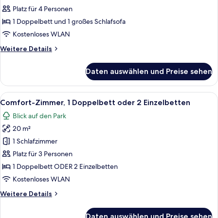
Suite,
Platz für 4 Personen
1 Doppelbett
1 Doppelbett und 1 großes Schlafsofa
und
Kostenloses WLAN
Schlafsofa,
Weitere
Weitere Details
barrierefrei
Details
anzeigen
für
Daten auswählen und Preise sehen
Design-
Suite,
1 Doppelbett
Alle
Ein modernes Hotelzimmer mit Bett, 
9
und
Comfort-Zimmer, 1 Doppelbett oder 2 Einzelbetten
Fotos
Schlafsofa,
Blick auf den Park
barrierefrei
für
20 m²
Comfort-
Zimmer,
1 Schlafzimmer
1
Platz für 3 Personen
Doppelbett
1 Doppelbett ODER 2 Einzelbetten
oder
Kostenloses WLAN
2
Weitere
Weitere Details
Einzelbetten
Details
anzeigen
für
Daten auswählen und Preise sehen