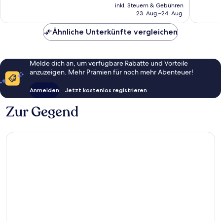
Preis
inkl. Steuern & Gebühren
beträgt
23. Aug.–24. Aug.
84 €
Ähnliche Unterkünfte vergleichen
Melde dich an, um verfügbare Rabatte und Vorteile
anzuzeigen. Mehr Prämien für noch mehr Abenteuer!
Anmelden
Jetzt kostenlos registrieren
Zur Gegend