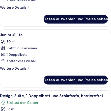
Kostenloses WLAN
Weitere
Weitere Details
Details
für
Daten auswählen und Preise sehen
Familienzimmer,
2 Schlafzimmer,
Verbindungszimmer
Alle
Ein modernes Hotelzimmer mit Bett, Sc
6
Junior-Suite
Fotos
30 m²
für
Platz für 3 Personen
Junior-
Suite
1 Doppelbett
anzeigen
Kostenloses WLAN
Weitere
Weitere Details
Details
für
Daten auswählen und Preise sehen
Junior-
Suite
Alle
Ein Hotelzimmer mit zwei Betten, eine
6
Design-Suite, 1 Doppelbett und Schlafsofa, barrierefrei
Fotos
Blick auf den Garten
für
35 m²
Design-