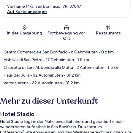
Via Fiume 14/a, San Bonifacio, VR, 37047
Auf Karte anzeigen
Karte
In der Umgebung
Fortbewegung vor
Restaurants
Ort
Centro Commerciale San Bonifacio
- 6 Gehminuten
- 0.6 km
Abbazia di San Pietro
- 17 Gehminuten
- 1.5 km
Chiesetta di Sant'Abbondio alla Motta
- 2 Autominuten
- 1.5 km
Haus der Julia
- 32 Autominuten
- 31.2 km
Verona Arena
- 32 Autominuten
- 31.2 km
Mehr zu dieser Unterkunft
Hotel Stadio
Hotel Stadio liegt in der Nähe eines Bahnhofs und garantiert einen
wunderbaren Aufenthalt in San Bonifacio. Du kannst im
Coffeeshop/Café etwas essen und den Wellnessbereich besuchen, um