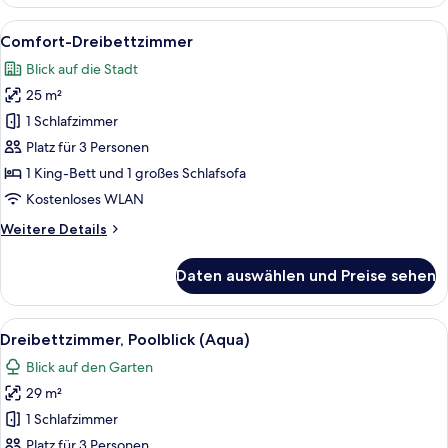
(Round)
Alle
Ein Hotelzimmer mit Bett, Sofa, Schre
6
Comfort-Dreibettzimmer
Fotos
Blick auf die Stadt
für
25 m²
Comfort-
Dreibettzimmer
1 Schlafzimmer
anzeigen
Platz für 3 Personen
1 King-Bett und 1 großes Schlafsofa
Kostenloses WLAN
Weitere
Weitere Details
Details
für
Daten auswählen und Preise sehen
Comfort-
Dreibettzimmer
Alle
Ein Hotelzimmer mit einem großen Bett
6
Dreibettzimmer, Poolblick (Aqua)
Fotos
Blick auf den Garten
für
29 m²
Dreibettzimmer,
Poolblick
1 Schlafzimmer
(Aqua)
Platz für 3 Personen