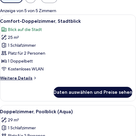
Filter
für
Anzeige von 5 von 5 Zimmern
Zimmer
Alle
Ein Hotelzimmer mit Bett, Schreibtisc
6
Comfort-Doppelzimmer, Stadtblick
Fotos
Blick auf die Stadt
für
25 m²
Comfort-
Doppelzimmer,
1 Schlafzimmer
Stadtblick
Platz für 2 Personen
anzeigen
1 Doppelbett
Kostenloses WLAN
Weitere
Weitere Details
Details
für
Daten auswählen und Preise sehen
Comfort-
Doppelzimmer,
Stadtblick
Alle
Ein Hotelzimmer mit einem Bett, eine
6
Doppelzimmer, Poolblick (Aqua)
Fotos
29 m²
für
1 Schlafzimmer
Doppelzimmer,
Platz für 2 Personen