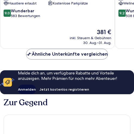
Haustiere erlaubt
Kostenlose Parkplätze
Wellne
Bardolino
Spa
Resort
9.0
9.2
Wunderbar
Wun
9,0
9,2
Bardoli
von
von
583 Bewertungen
508 
10,
10,
Wunderbar,
Wunder
Der
381 €
583
508
Preis
Bewertungen
Bewert
inkl. Steuern & Gebühren
beträgt
30. Aug.–31. Aug.
381 €
Ähnliche Unterkünfte vergleichen
Melde dich an, um verfügbare Rabatte und Vorteile
anzuzeigen. Mehr Prämien für noch mehr Abenteuer!
Anmelden
Jetzt kostenlos registrieren
Zur Gegend