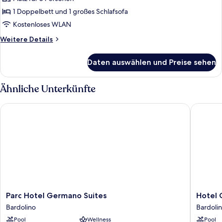
anzeigen
1 Doppelbett und 1 großes Schlafsofa
Kostenloses WLAN
Weitere
Weitere Details
Details
für
Daten auswählen und Preise sehen
Dreibettzimmer,
Poolblick
(Aqua)
Ähnliche Unterkünfte
Parc Hotel Germano Suites
Hotel Ca
Parc
Hotel
Parc Hotel Germano Suites
Hotel 
Hotel
Caesius
Bardolino
Bardoli
Germano
Therma
Pool
Wellness
Pool
Suites
&