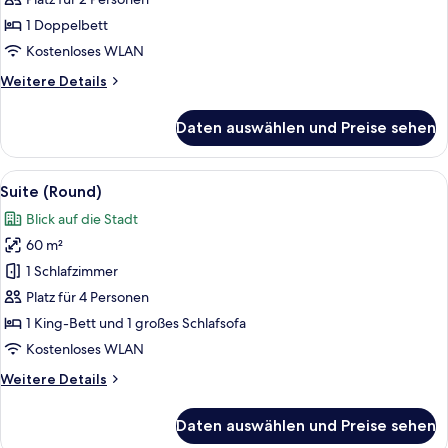
Poolblick
(Aqua)
1 Doppelbett
anzeigen
Kostenloses WLAN
Weitere
Weitere Details
Details
für
Daten auswählen und Preise sehen
Doppelzimmer,
Poolblick
(Aqua)
Alle
Ein Hotelzimmer mit einem großen Bett
6
Suite (Round)
Fotos
Blick auf die Stadt
für
60 m²
Suite
(Round)
1 Schlafzimmer
anzeigen
Platz für 4 Personen
1 King-Bett und 1 großes Schlafsofa
Kostenloses WLAN
Weitere
Weitere Details
Details
für
Daten auswählen und Preise sehen
Suite