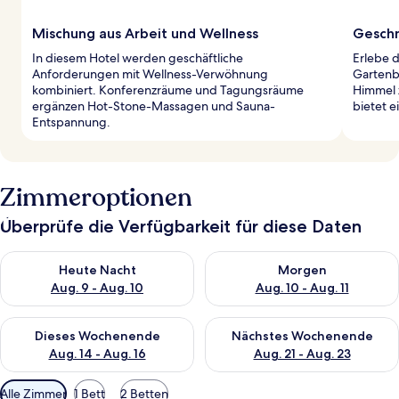
Mischung aus Arbeit und Wellness
Geschm
In diesem Hotel werden geschäftliche
Erlebe d
Anforderungen mit Wellness-Verwöhnung
Gartenbl
kombiniert. Konferenzräume und Tagungsräume
Himmel 
ergänzen Hot-Stone-Massagen und Sauna-
bietet e
Entspannung.
Zimmeroptionen
Überprüfe die Verfügbarkeit für diese Daten
Überprüfe die Verfügbarkeit für heute Nacht, Aug. 9 - Aug. 10
Überprüfe die Verfügbarkeit fü
Heute Nacht
Morgen
Aug. 9 - Aug. 10
Aug. 10 - Aug. 11
Überprüfe die Verfügbarkeit für dieses Wochenende, Aug. 14 -
Überprüfe die Verfügbarkeit f
Dieses Wochenende
Nächstes Wochenende
Aug. 14 - Aug. 16
Aug. 21 - Aug. 23
Verfügbare
Alle Zimmer
1 Bett
2 Betten