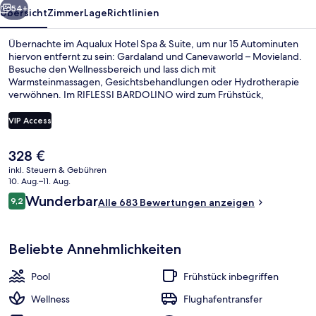
54+
Übersicht
Zimmer
Lage
Richtlinien
Übernachte im Aqualux Hotel Spa & Suite, um nur 15 Autominuten
hiervon entfernt zu sein: Gardaland und Canevaworld – Movieland.
Besuche den Wellnessbereich und lass dich mit
Warmsteinmassagen, Gesichtsbehandlungen oder Hydrotherapie
verwöhnen. Im RIFLESSI BARDOLINO wird zum Frühstück,
Mittagessen und Abendessen italienische Küche serviert. Weitere
Highlights sind 4 Außenpools, eine Poolbar und ein Fitnesscenter.
VIP Access
Der
328 €
4 Innenpools, 4 Außenpools, Sonnensc
aktuelle
inkl. Steuern & Gebühren
Preis
10. Aug.–11. Aug.
beträgt
Bewertungen
Wunderbar
9,2
Alle 683 Bewertungen anzeigen
328 €.
9,2 von 10.
Beliebte Annehmlichkeiten
Pool
Frühstück inbegriffen
Wellness
Flughafentransfer