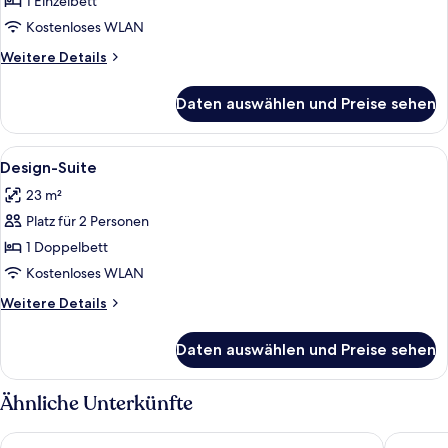
1 Einzelbett
Kostenloses WLAN
Weitere
Weitere Details
Details
für
Daten auswählen und Preise sehen
Business-
Einzelzimmer
Alle
Ein ordentlich bezogenes Bett in ei
6
Design-Suite
Fotos
23 m²
für
Platz für 2 Personen
Design-
Suite
1 Doppelbett
anzeigen
Kostenloses WLAN
Weitere
Weitere Details
Details
für
Daten auswählen und Preise sehen
Design-
Suite
Ähnliche Unterkünfte
Hotel Terme Antoniano
Hotel Te