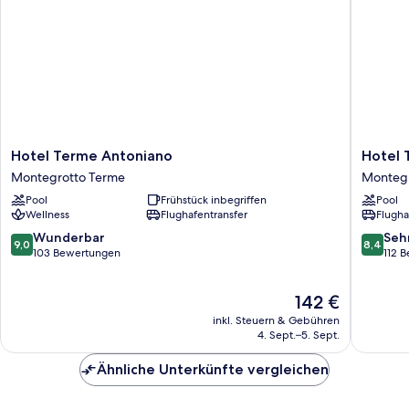
Hotel
Hotel
Hotel Terme Antoniano
Hotel 
Terme
Terme
Montegrotto Terme
Montegr
Antoniano
Millepini
Pool
Frühstück inbegriffen
Pool
Montegrotto
Montegr
Wellness
Flughafentransfer
Flugha
Terme
Terme
9.0
8.4
Wunderbar
Seh
9,0
8,4
von
von
103 Bewertungen
112 
10,
10,
Wunderbar,
Sehr
Der
142 €
103
gut,
Preis
Bewertungen
112
inkl. Steuern & Gebühren
beträgt
Bewert
4. Sept.–5. Sept.
142 €
Ähnliche Unterkünfte vergleichen