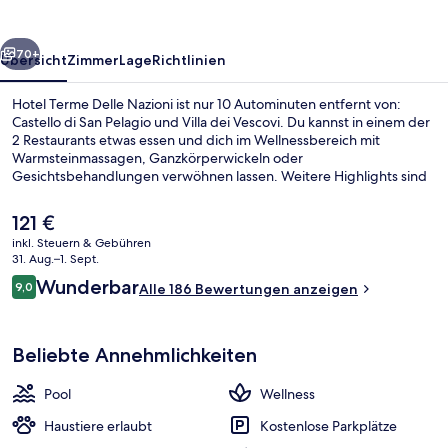
rück
Weiter
70+
Übersicht
Zimmer
Lage
Richtlinien
Hotel Terme Delle Nazioni ist nur 10 Autominuten entfernt von:
Castello di San Pelagio und Villa dei Vescovi. Du kannst in einem der
2 Restaurants etwas essen und dich im Wellnessbereich mit
Warmsteinmassagen, Ganzkörperwickeln oder
Gesichtsbehandlungen verwöhnen lassen. Weitere Highlights sind
2 Außenpools, eine Poolbar und ein Fitnesscenter (rund um die Uhr
geöffnet).
Der
121 €
aktuelle
inkl. Steuern & Gebühren
Preis
31. Aug.–1. Sept.
Behandlungsräume für Paare, Türki
beträgt
Bewertungen
Wunderbar
9,0
Alle 186 Bewertungen anzeigen
121 €.
9,0 von 10.
Beliebte Annehmlichkeiten
Pool
Wellness
Haustiere erlaubt
Kostenlose Parkplätze