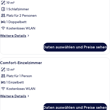
19 m²
für
1 Schlafzimmer
Comfort-
Doppelzimmer
Platz für 2 Personen
anzeigen
1 Doppelbett
Kostenloses WLAN
Weitere
Weitere Details
Details
für
Daten auswählen und Preise sehen
Comfort-
Doppelzimmer
Alle
Ein Hotelzimmer mit einem Bett, einem
4
Comfort-Einzelzimmer
Fotos
13 m²
für
Platz für 1 Person
Comfort-
Einzelzimmer
1 Einzelbett
anzeigen
Kostenloses WLAN
Weitere
Weitere Details
Details
für
Daten auswählen und Preise sehen
Comfort-