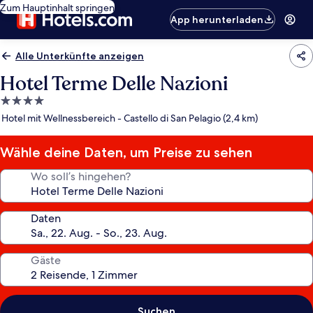
Zum Hauptinhalt springen
App herunterladen
Alle Unterkünfte anzeigen
Hotel Terme Delle Nazioni
4.0-
Sterne-
Hotel mit Wellnessbereich - Castello di San Pelagio (2,4 km)
Unterkunft
Wähle deine Daten, um Preise zu sehen
Wo soll’s hingehen?
Daten
Gäste
Suchen