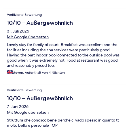
spazieren geführt,obwohl verboten.Gutes Frühstücksbuffet,
sogar Prosecco,Preise für Speisen a la carte aber teuer,kleines
Lokal mit günstigen Speisen gleich daneben.Nette
Verifizierte Bewertung
Wassergymnastik.
10/10 – Außergewöhnlich
31. Juli 2026
Mit Google übersetzen
Lovely stay for family of court. Breakfast was excellent and the
facilities including the spa services were particularly good.
Having the part indoor pool connected to the outside pool was
good when it was extremely hot. Food at restaurant was good
and reasonably priced too.
steven, Aufenthalt von 4 Nächten
Verifizierte Bewertung
10/10 – Außergewöhnlich
7. Juni 2026
Mit Google übersetzen
Struttura che conosco bene perché ci vado spesso in quanto tt
molto bello e personale TOP