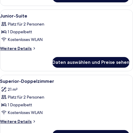
Einzelzimmer
Alle
Ein Hotelzimmer mit einem großen Bett
4
Junior-Suite
Fotos
Platz für 2 Personen
für
1 Doppelbett
Junior-
Suite
Kostenloses WLAN
anzeigen
Weitere
Weitere Details
Details
für
Daten auswählen und Preise sehen
Junior-
Suite
Alle
Ein Hotelzimmer mit einem Bett, einem
4
Superior-Doppelzimmer
Fotos
21 m²
für
Platz für 2 Personen
Superior-
Doppelzimmer
1 Doppelbett
anzeigen
Kostenloses WLAN
Weitere
Weitere Details
Details
für