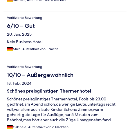
Verifizierte Bewertung
6/10 – Gut
20. Jan. 2025
Kein Business Hotel
Mike, Aufenthalt von 1 Nacht
Verifizierte Bewertung
10/10 – Außergewöhnlich
18. Feb. 2024
Schönes preisgünstigen Thermenhotel
Schönes preisgünstiges Thermenhotel, Pools bis 23.00
geöffnet,am Abend schön,da wenige Leute,untertags recht
voll,vor allem auch laute Kinder.Schöne Zimmer,warm
geheizt,gute Lage für Ausflüge,nur 5 Minuten zum
Bahnhof,man hört aber auch die Züge.Unangenehm fand
ich,dass Hunde erlaubt sind,wurden auch im Poolbereich
Gabriele, Aufenthalt von 6 Nächten