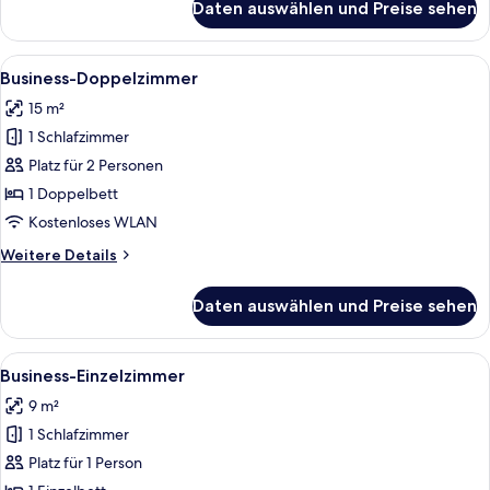
Daten auswählen und Preise sehen
Superior-
Doppelzimmer
Alle
Ein Hotelzimmer mit einem Bett, zwei 
5
Business-Doppelzimmer
Fotos
15 m²
für
1 Schlafzimmer
Business-
Doppelzimmer
Platz für 2 Personen
anzeigen
1 Doppelbett
Kostenloses WLAN
Weitere
Weitere Details
Details
für
Daten auswählen und Preise sehen
Business-
Doppelzimmer
Alle
Ein Hotelzimmer mit einem Bett, einem
4
Business-Einzelzimmer
Fotos
9 m²
für
1 Schlafzimmer
Business-
Einzelzimmer
Platz für 1 Person
anzeigen