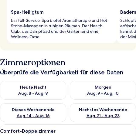
Spa-Heiligtum
Badema
Ein Full-Service-Spa bietet Aromatherapie und Hot-
Schlüpf
Stone-Massagen in ruhigen Räumen. Der Health
erfrisc
Club, das Dampfbad und der Garten sind eine
kannst d
Wellness-Oase.
der Min
Zimmeroptionen
Überprüfe die Verfügbarkeit für diese Daten
Überprüfe die Verfügbarkeit für heute Nacht, Aug. 8 - Aug. 9.
Überprüfe die Verfügbarkeit f
Heute Nacht
Morgen
Aug. 8 - Aug. 9
Aug. 9 - Aug. 10
Überprüfe die Verfügbarkeit für dieses Wochenende, Aug. 14 -
Überprüfe die Verfügbarkeit f
Dieses Wochenende
Nächstes Wochenende
Aug. 14 - Aug. 16
Aug. 21 - Aug. 23
Alle
Ein Hotelzimmer mit Bett, Schreibtisc
4
Comfort-Doppelzimmer
Fotos