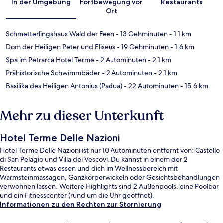
In der Umgebung
Fortbewegung vor
Restaurants
Ort
Schmetterlingshaus Wald der Feen
- 13 Gehminuten
- 1.1 km
Dom der Heiligen Peter und Eliseus
- 19 Gehminuten
- 1.6 km
Spa im Petrarca Hotel Terme
- 2 Autominuten
- 2.1 km
Prähistorische Schwimmbäder
- 2 Autominuten
- 2.1 km
Basilika des Heiligen Antonius (Padua)
- 22 Autominuten
- 15.6 km
Mehr zu dieser Unterkunft
Hotel Terme Delle Nazioni
Hotel Terme Delle Nazioni ist nur 10 Autominuten entfernt von: Castello
di San Pelagio und Villa dei Vescovi. Du kannst in einem der 2
Restaurants etwas essen und dich im Wellnessbereich mit
Warmsteinmassagen, Ganzkörperwickeln oder Gesichtsbehandlungen
verwöhnen lassen. Weitere Highlights sind 2 Außenpools, eine Poolbar
und ein Fitnesscenter (rund um die Uhr geöffnet).
Informationen zu den Rechten zur Stornierung