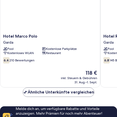
Hotel
Hotel
Hotel Marco Polo
Hotel 
Marco
Royal
Garda
Garda
Polo
Garda
Pool
Kostenlose Parkplätze
Pool
Garda
Kostenloses WLAN
Restaurant
Koste
6.4
6.8
6,4
210 Bewertungen
6,8
145 
von
von
10,
10,
Der
118 €
210
145
Preis
Bewertungen
Bewert
inkl. Steuern & Gebühren
beträgt
31. Aug.–1. Sept.
118 €
Ähnliche Unterkünfte vergleichen
Melde dich an, um verfügbare Rabatte und Vorteile
anzuzeigen. Mehr Prämien für noch mehr Abenteuer!