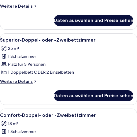
Weitere
Weitere Details
Details
für
Daten auswählen und Preise sehen
Economy-
Zweibettzimmer
Alle
Ein Hotelzimmer mit zwei Betten, ein
6
Superior-Doppel- oder -Zweibettzimmer
Fotos
25 m²
für
1 Schlafzimmer
Superior-
Doppel-
Platz für 3 Personen
oder
1 Doppelbett ODER 2 Einzelbetten
-
Weitere
Weitere Details
Zweibettzimmer
Details
anzeigen
für
Daten auswählen und Preise sehen
Superior-
Doppel-
oder
Alle
Ein Hotelzimmer mit einem Bett, eine
1
-
Comfort-Doppel- oder -Zweibettzimmer
Fotos
Zweibettzimmer
18 m²
für
1 Schlafzimmer
Comfort-