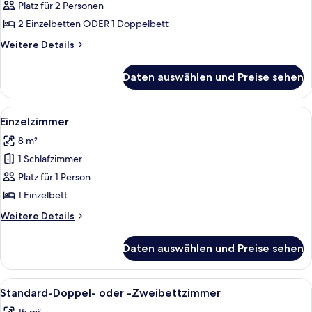
Doppel-
Platz für 2 Personen
oder
2 Einzelbetten ODER 1 Doppelbett
-
Weitere
Weitere Details
Zweibettzimmer
Details
anzeigen
für
Daten auswählen und Preise sehen
Comfort-
Doppel-
oder
Alle
Ein Schlafzimmer mit einem Bett, eine
5
-
Einzelzimmer
Fotos
Zweibettzimmer
8 m²
für
1 Schlafzimmer
Einzelzimmer
anzeigen
Platz für 1 Person
1 Einzelbett
Weitere
Weitere Details
Details
für
Daten auswählen und Preise sehen
Einzelzimmer
Alle
Ein Zimmer mit einem Bett, einem Schr
7
Standard-Doppel- oder -Zweibettzimmer
Fotos