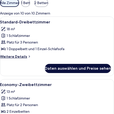
Verfügbare
Alle Zimmer
1 Bett
2 Betten
Filter
für
Anzeige von 10 von 10 Zimmern
Zimmer
Alle
Ein Zimmer mit einem Bett, einem Schr
14
Standard-Dreibettzimmer
Fotos
18 m²
für
1 Schlafzimmer
Standard-
Dreibettzimmer
Platz für 3 Personen
anzeigen
1 Doppelbett und 1 Einzel-Schlafsofa
Weitere
Weitere Details
Details
für
Daten auswählen und Preise sehen
Standard-
Dreibettzimmer
Alle
Economy-Zweibettzimmer | Zimmersafe
4
Economy-Zweibettzimmer
Fotos
13 m²
für
1 Schlafzimmer
Economy-
Zweibettzimmer
Platz für 2 Personen
anzeigen
2 Einzelbetten