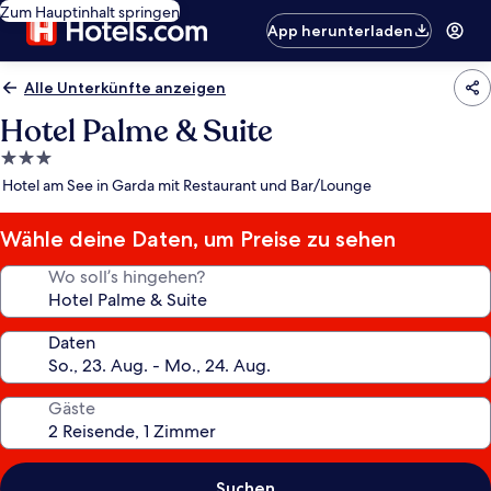
Zum Hauptinhalt springen
App herunterladen
Alle Unterkünfte anzeigen
Hotel Palme & Suite
3.0-
Sterne-
Hotel am See in Garda mit Restaurant und Bar/Lounge
Unterkunft
Wähle deine Daten, um Preise zu sehen
Wo soll’s hingehen?
Daten
Gäste
Suchen