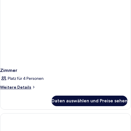
Zimmer
Platz für 4 Personen
Weitere
Weitere Details
Details
für
Daten auswählen und Preise sehen
Zimmer