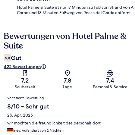
Hotel Palme & Suite ist nur 17 Minuten zu Fuß von Strand von Al
Corno und 13 Minuten Fußweg von Rocca del Garda entfernt.
Bewertungen von Hotel Palme &
Bewertungen
Suite
Gut
6,8
422 Bewertungen
7,2
7,8
7,4
Sauberkeit
Lage
Personal & Service
Bewertungen
Verifizierte Bewertung
8/10 – Sehr gut
25. Apr. 2025
wir mochten die freundlichkeit des personals dort
ines, Aufenthalt von 2 Nächten