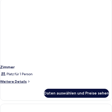
Zimmer
Platz für 1 Person
Weitere
Weitere Details
Details
für
Daten auswählen und Preise sehen
Zimmer