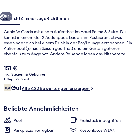
rück
Weiter
54+
Übersicht
Zimmer
Lage
Richtlinien
Genieße Garda mit einem Aufenthalt im Hotel Palme & Suite. Du
kannst in einem der 2 Außenpools baden, im Restaurant etwas
essen oder dich bei einem Drink in der Bar/Lounge entspannen. Ein
Außenpool (je nach Saison geöffnet) und ein Garten gehören
ebenfalls zum Angebot. Andere Reisende loben das hilfsbereite
Personal.
Der
151 €
aktuelle
inkl. Steuern & Gebühren
Preis
1. Sept.–2. Sept.
2 Außenpools, Liegestühle
beträgt
Bewertungen
Gut
6,8
Alle 422 Bewertungen anzeigen
151 €.
6,8 von 10.
Beliebte Annehmlichkeiten
Pool
Frühstück inbegriffen
Parkplätze verfügbar
Kostenloses WLAN