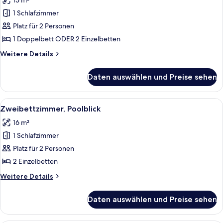
15 m²
für
1 Schlafzimmer
Standard-
Doppel-
Platz für 2 Personen
oder
1 Doppelbett ODER 2 Einzelbetten
-
Weitere
Weitere Details
Zweibettzimmer
Details
anzeigen
für
Daten auswählen und Preise sehen
Standard-
Doppel-
oder
Alle
Ein Balkon mit Blick auf einen Swimmi
1
-
Zweibettzimmer, Poolblick
Fotos
Zweibettzimmer
16 m²
für
1 Schlafzimmer
Zweibettzimmer,
Poolblick
Platz für 2 Personen
anzeigen
2 Einzelbetten
Weitere
Weitere Details
Details
für
Daten auswählen und Preise sehen
Zweibettzimmer,
Poolblick