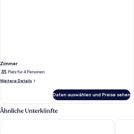
Zimmer
Platz für 4 Personen
Weitere
Weitere Details
Details
für
Daten auswählen und Preise sehen
Zimmer
Ähnliche Unterkünfte
Hotel Marco Polo
Hotel Ro