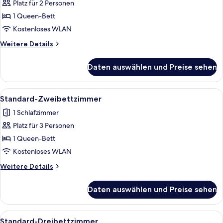
Platz für 2 Personen
Standard-
Doppelzimmer
1 Queen-Bett
anzeigen
Kostenloses WLAN
Weitere
Weitere Details
Details
für
Daten auswählen und Preise sehen
Standard-
Doppelzimmer
Alle
Schreibtisch, kostenloses WLAN
4
Standard-Zweibettzimmer
Fotos
1 Schlafzimmer
für
Platz für 3 Personen
Standard-
Zweibettzimmer
1 Queen-Bett
anzeigen
Kostenloses WLAN
Weitere
Weitere Details
Details
für
Daten auswählen und Preise sehen
Standard-
Zweibettzimmer
Alle
Standard-Dreibettzimmer | Schreibtis
5
Standard-Dreibettzimmer