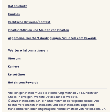
t
c
t
Datenschutz
e
h
r
w
Cookies
f
a
o
b
Rechtliche Hinweise/Kontakt
e
i
h
n
Inhaltsrichtlinien und Melden von Inhalten
r
g
Allgemeine Geschäftsbedingungen für Hotels.com Rewards
i
n
g
Weitere Informationen
Über uns
Karriere
Reiseführer
Hotels.com Rewards
*Bei einigen Hotels muss die Stornierung mehr als 24 Stunden vor
Check-in erfolgen. Weitere Details auf der Website.
© 2026 Hotels.com, L.P., ein Unternehmen der Expedia Group. Alle
Rechte vorbehalten. Hotels.com und das Hotels.com-Logo sind
Handelsmarken oder eingetragene Handelsmarken von Hotels.com, L.P.