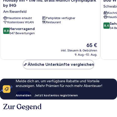
Holiday Inn - the niu, Brass Munich Olympiapark
Bob W
Inn
W
by IHG
Schwab
-
Munich
Am Riesenfeld
Kochn
the
Schwab
Hausti
niu,
Haustiere erlaubt
Parkplätze verfügbar
Schwab
Kostenloses WLAN
Restaurant
Brass
8.4
Seh
8,4
Munich
von
34 B
8.8
Hervorragend
8,8
Olympiapark
10,
von
647 Bewertungen
by
Sehr
10,
IHG
gut,
Hervorragend,
Der
65 €
Am
34
647
Preis
inkl. Steuern & Gebühren
Riesenfeld
Bewert
Bewertungen
beträgt
9. Aug.–10. Aug.
65 €
Ähnliche Unterkünfte vergleichen
Melde dich an, um verfügbare Rabatte und Vorteile
anzuzeigen. Mehr Prämien für noch mehr Abenteuer!
Anmelden
Jetzt kostenlos registrieren
Zur Gegend