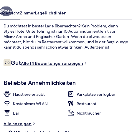
rück
Weiter
24+
Übersicht
Zimmer
Lage
Richtlinien
Du möchtest in bester Lage übernachten? Kein Problem, denn
Styles Hotel Unterföhring ist nur 10 Autominuten entfernt von:
Allianz Arena und Englischer Garten. Wenn du etwas essen
möchtest, bist du im Restaurant willkommen, und in der Bar/Lounge
kannst du abends sehr schön etwas trinken. Außerdem ist
Folgendes mit dem Auto höchstens 15 Minuten entfernt: BMW Welt
und Marienplatz. Die öffentlichen Verkehrsmittel sind ganz in der
Bewertungen
Gut
Nähe: Zur U-Bahn (S-Bahn-Station Unterföhring) sind es nur 3
7,0
Alle 14 Bewertungen anzeigen
7,0 von 10.
Gehminuten.
Standard-Dreibettzimmer | Schreibtis
Beliebte Annehmlichkeiten
Haustiere erlaubt
Parkplätze verfügbar
Kostenloses WLAN
Restaurant
Bar
Nichtraucher
Alle anzeigen