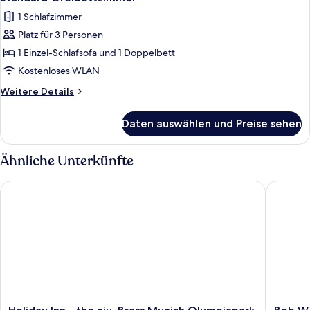
Fotos
1 Schlafzimmer
für
Platz für 3 Personen
Standard-
Dreibettzimmer
1 Einzel-Schlafsofa und 1 Doppelbett
anzeigen
Kostenloses WLAN
Weitere
Weitere Details
Details
für
Daten auswählen und Preise sehen
Standard-
Dreibettzimmer
Ähnliche Unterkünfte
Holiday Inn - the niu, Brass Munich Olympiapark by IHG
Bob W M
Holiday
Bob