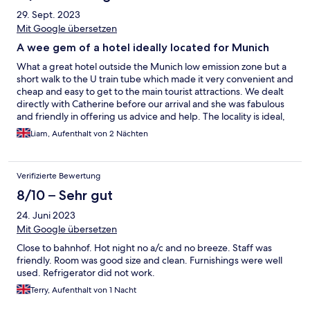
29. Sept. 2023
Mit Google übersetzen
A wee gem of a hotel ideally located for Munich
What a great hotel outside the Munich low emission zone but a
short walk to the U train tube which made it very convenient and
cheap and easy to get to the main tourist attractions. We dealt
directly with Catherine before our arrival and she was fabulous
and friendly in offering us advice and help. The locality is ideal,
with side streets brilliantly warning motorist they're child
Liam, Aufenthalt von 2 Nächten
friendly for kids and games, something the UK could really learn
from!
Verifizierte Bewertung
8/10 – Sehr gut
24. Juni 2023
Mit Google übersetzen
Close to bahnhof. Hot night no a/c and no breeze. Staff was
friendly. Room was good size and clean. Furnishings were well
used. Refrigerator did not work.
Terry, Aufenthalt von 1 Nacht