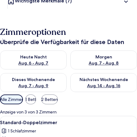
Wichtigste Merkmale
(7)
Zimmeroptionen
Überprüfe die Verfügbarkeit für diese Daten
Überprüfe die Verfügbarkeit für heute Nacht, Aug. 6 - Aug. 7.
Überprüfe die Verfügbarkeit f
Heute Nacht
Morgen
Aug. 6 - Aug. 7
Aug. 7 - Aug. 8
Überprüfe die Verfügbarkeit für dieses Wochenende, Aug. 7 - 
Überprüfe die Verfügbarkeit f
Dieses Wochenende
Nächstes Wochenende
Aug. 7 - Aug. 9
Aug. 14 - Aug. 16
Verfügbare
Alle Zimmer
1 Bett
2 Betten
Filter
für
Anzeige von 3 von 3 Zimmern
Zimmer
Alle
Standard-Doppelzimmer | Schreibtisc
5
Standard-Doppelzimmer
Fotos
1 Schlafzimmer
für