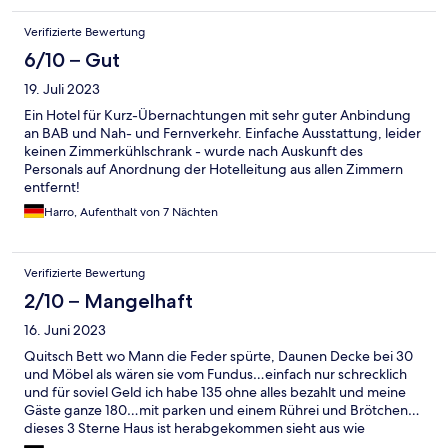
Verifizierte Bewertung
6/10 – Gut
19. Juli 2023
Ein Hotel für Kurz-Übernachtungen mit sehr guter Anbindung
an BAB und Nah- und Fernverkehr. Einfache Ausstattung, leider
keinen Zimmerkühlschrank - wurde nach Auskunft des
Personals auf Anordnung der Hotelleitung aus allen Zimmern
entfernt!
Harro, Aufenthalt von 7 Nächten
Verifizierte Bewertung
2/10 – Mangelhaft
16. Juni 2023
Quitsch Bett wo Mann die Feder spürte, Daunen Decke bei 30
und Möbel als wären sie vom Fundus…einfach nur schrecklich
und für soviel Geld ich habe 135 ohne alles bezahlt und meine
Gäste ganze 180…mit parken und einem Rührei und Brötchen…
dieses 3 Sterne Haus ist herabgekommen sieht aus wie
Herberge von außen und ihnen noch schlimmer…nie wieder…