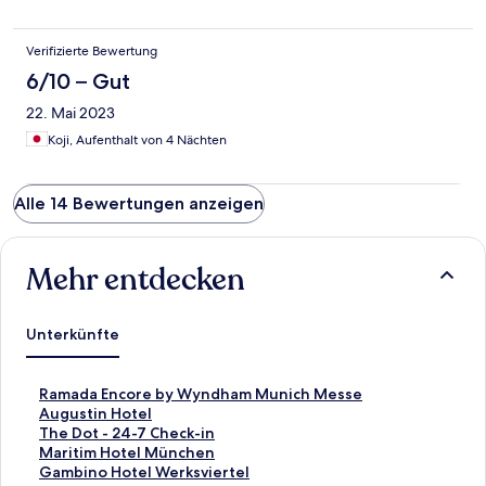
Verifizierte Bewertung
6/10 – Gut
22. Mai 2023
Koji, Aufenthalt von 4 Nächten
Alle 14 Bewertungen anzeigen
Mehr entdecken
Unterkünfte
L
Ramada Encore by Wyndham Munich Messe
i
L
Augustin Hotel
n
i
L
The Dot - 24-7 Check-in
k
n
i
L
Maritim Hotel München
,
k
n
i
L
Gambino Hotel Werksviertel