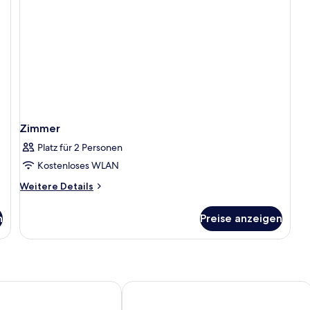
Zimmer
Platz für 2 Personen
Kostenloses WLAN
Weitere
Weitere Details
Details
für
n
Preise anzeigen
Zimmer
sson, Munich Airport
B&B Hotel München-Airport