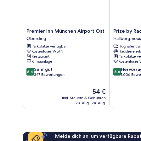
Premier
Prize
Premier Inn München Airport Ost
Prize by Ra
Inn
by
Oberding
Hallbergmoos
München
Radisson,
Parkplätze verfügbar
Flughafentra
Airport
Munich
Kostenloses WLAN
Haustiere erl
Ost
Airport
Restaurant
Parkplätze v
Oberding
Hallbergmoos
Klimaanlage
Kostenloses
8.4
8.6
Sehr gut
Hervorr
8,4
8,6
von
von
347 Bewertungen
1.006 Bewe
10,
10,
Sehr
Hervorragend
Der
54 €
gut,
1.006
Preis
347
Bewertungen
inkl. Steuern & Gebühren
beträgt
Bewertungen
23. Aug.–24. Aug.
54 €
Melde dich an, um verfügbare Rabat