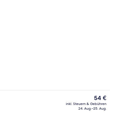
Unterkunft)
Außenbereich
Der
54 €
aktuelle
inkl. Steuern & Gebühren
Preis
24. Aug.–25. Aug.
, rollstuhlgeeignete Dusche | Schallisolierte Zimmer, kostenloses WLAN, Be
Tägliches Frühstücksbuffet gegen Ge
beträgt
54 €.