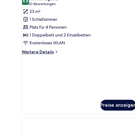
für
8,8
8,8 von 10
(10
10 Bewertungen
Standard-
Bewertungen)
23 m²
Vierbettzimmer
1 Schlafzimmer
anzeigen
Platz für 4 Personen
1 Doppelbett und 2 Einzelbetten
Kostenloses WLAN
Weitere
Weitere Details
Details
für
Standard-
Vierbettzimmer
Preise anzeige