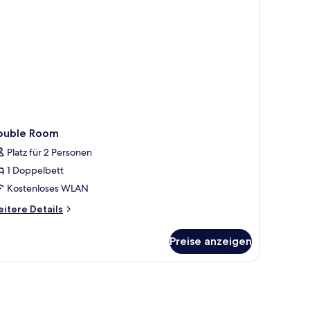
ouble Room
Platz für 2 Personen
1 Doppelbett
Kostenloses WLAN
itere
itere Details
tails
r
Preise anzeigen
uble
oom