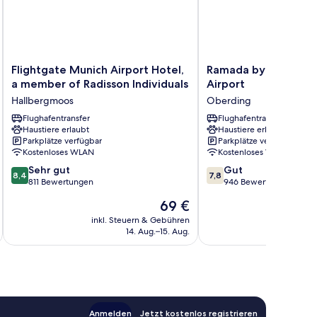
Flightgate
Ramada
Flightgate Munich Airport Hotel,
Ramada by Wyndha
Munich
by
a member of Radisson Individuals
Airport
Airport
Wyndham
Hallbergmoos
Oberding
Hotel,
Muenchen
a
Flughafentransfer
Airport
Flughafentransfer
Haustiere erlaubt
Haustiere erlaubt
member
Oberding
Parkplätze verfügbar
Parkplätze verfügbar
of
Kostenloses WLAN
Kostenloses WLAN
Radisson
8.4
7.8
Individuals
Sehr gut
Gut
8,4
7,8
von
von
Hallbergmoos
811 Bewertungen
946 Bewertungen
10,
10,
Der
69 €
Sehr
Gut,
Preis
gut,
946
inkl. Steuern & Gebühren
inkl. S
beträgt
14. Aug.–15. Aug.
811
Bewertungen
69 €
Bewertungen
Anmelden
Jetzt kostenlos registrieren