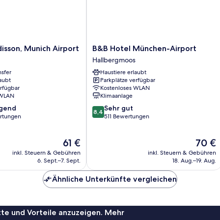
B&B
disson, Munich Airport
B&B Hotel München-Airport
Hotel
Hallbergmoos
München-
nsfer
Haustiere erlaubt
Airport
aubt
Parkplätze verfügbar
Hallbergmoos
erfügbar
Kostenloses WLAN
 WLAN
Klimaanlage
8.4
agend
Sehr gut
8,4
von
rtungen
511 Bewertungen
10,
,
Sehr
Der
Der
61 €
70 €
gut,
Preis
Preis
511
inkl. Steuern & Gebühren
inkl. Steuern & Gebühren
beträgt
beträgt
Bewertungen
6. Sept.–7. Sept.
18. Aug.–19. Aug.
61 €
70 €
Ähnliche Unterkünfte vergleichen
te und Vorteile anzuzeigen. Mehr