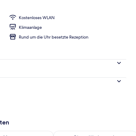
Kostenloses WLAN
Klimaanlage
Rund um die Uhr besetzte Rezeption
aten
 - Aug. 9.
 Verfügbarkeit für morgen, Aug. 9 - Aug. 10.
Überprüfe die Verfügbarkeit für dies