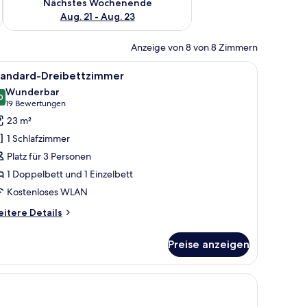
Nächstes Wochenende
Aug. 21 - Aug. 23
Anzeige von 8 von 8 Zimmern
ocher und einem Fernseher.
Nachttischen, einem Schreibtisch mit Stuhl, einem Fernseher und einem klein
le
Ein Hotelzimmer mit zwei Betten, einem Schre
6
tandard-Dreibettzimmer
otos
Wunderbar
ür
0
9,0 von 10
(19
19 Bewertungen
tandard-
Bewertungen)
23 m²
reibettzimmer
1 Schlafzimmer
nzeigen
Platz für 3 Personen
1 Doppelbett und 1 Einzelbett
Kostenloses WLAN
itere
itere Details
tails
r
Preise anzeigen
andard-
eibettzimmer
 Vorhängen.
m Schreibtisch, einem Stuhl, einem Fernseher und einem Fenster mit Vorhäng