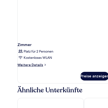
Zimmer
Platz für 2 Personen
Kostenloses WLAN
Weitere
Weitere Details
Details
für
Preise anzeige
Zimmer
Ähnliche Unterkünfte
Premier Inn München Airport Ost
Prize by Radi