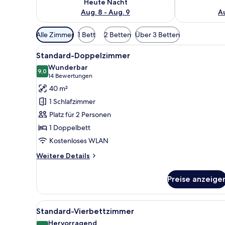
Heute Nacht
Aug. 8 - Aug. 9
Au
Verfügbare
Alle Zimmer
1 Bett
2 Betten
Über 3 Betten
Filter
Alle
Ein Hotelzimmer mit einem Bet
für
6
Standard-Doppelzimmer
Fotos
Zimmer
Wunderbar
für
9,0
9,0 von 10
(14
14 Bewertungen
Standard-
Bewertungen)
40 m²
Doppelzimmer
1 Schlafzimmer
anzeigen
Platz für 2 Personen
1 Doppelbett
Kostenloses WLAN
Weitere
Weitere Details
Details
für
Preise anzeige
Standard-
Doppelzimmer
Alle
Ein Hotelzimmer mit zwei Bett
6
Standard-Vierbettzimmer
Fotos
Hervorragend