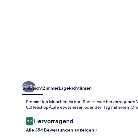
Süd
19+
Übersicht
Zimmer
Lage
Richtlinien
Premier Inn München Airport Süd ist eine hervorragende W
Coffeeshop/Café etwas essen oder den Tag mit einem Drin
Bewertungen
Hervorragend
8,6
8,6 von 10.
Alle 354 Bewertungen anzeigen