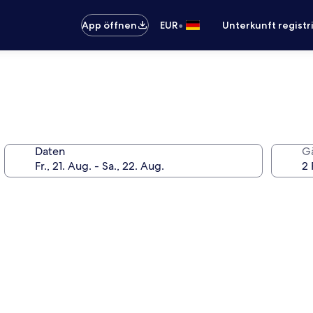
•
App öffnen
EUR
Unterkunft registr
Daten
G