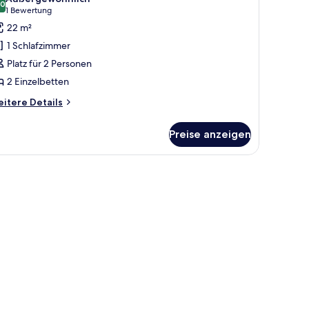
ür
,0
10,0 von 10
(1
1 Bewertung
tandard-
Bewertung)
22 m²
weibettzimmer
1 Schlafzimmer
nzeigen
Platz für 2 Personen
2 Einzelbetten
itere
itere Details
tails
r
Preise anzeigen
andard-
eibettzimmer