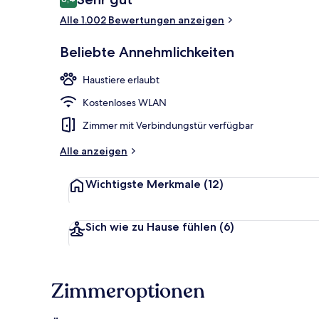
8,4 von 10.
Alle 1.002 Bewertungen anzeigen
Lounge
Beliebte Annehmlichkeiten
Haustiere erlaubt
Kostenloses WLAN
Zimmer mit Verbindungstür verfügbar
Alle anzeigen
Wichtigste Merkmale
(12)
Sich wie zu Hause fühlen
(6)
Zimmeroptionen