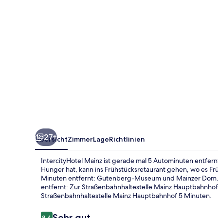
27+
Übersicht
Zimmer
Lage
Richtlinien
IntercityHotel Mainz ist gerade mal 5 Autominuten entfe
Hunger hat, kann ins Frühstücksretaurant gehen, wo es F
Minuten entfernt: Gutenberg-Museum und Mainzer Dom. Di
entfernt: Zur Straßenbahnhaltestelle Mainz Hauptbahnhof
Straßenbahnhaltestelle Mainz Hauptbahnhof 5 Minuten.
Bewertungen
Sehr gut
8,4