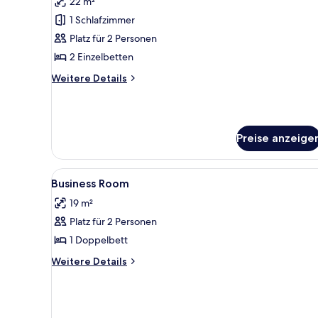
22 m²
für
1 Schlafzimmer
Business-
Zweibettzimmer
Platz für 2 Personen
anzeigen
2 Einzelbetten
Weitere
Weitere Details
Details
für
Business-
Zweibettzimmer
Preise anzeige
Alle
Hochwertige Bettwaren, Miniba
1
Business Room
Fotos
19 m²
für
Platz für 2 Personen
Business
Room
1 Doppelbett
anzeigen
Weitere
Weitere Details
Details
für
Business
Room