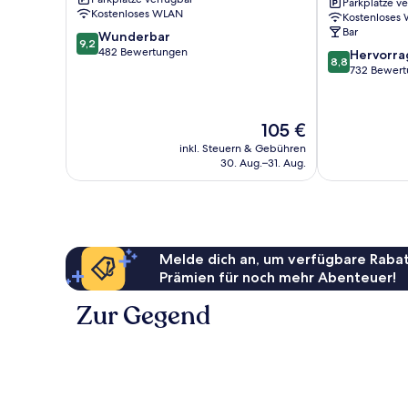
Parkplätze v
Mood
Kostenloses WLAN
Kostenloses
Mainz
Bar
9.2
Wunderbar
by
9,2
von
482 Bewertungen
8.8
IHG
Hervorr
8,8
10,
von
Hartenberg-
732 Bewer
Wunderbar,
10,
Münchfeld
482
Hervorragend
Bewertungen
732
Der
105 €
Bewertungen
Preis
inkl. Steuern & Gebühren
beträgt
30. Aug.–31. Aug.
105 €
Melde dich an, um verfügbare Rabat
Prämien für noch mehr Abenteuer!
Zur Gegend