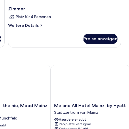
Zimmer
Platz für 4 Personen
Weitere
Weitere Details
Details
für
n
Preise anzeigen
Zimmer
 the niu, Mood Mainz by IHG
Me and All Hotel Mainz, by Hyatt
Me
 - the niu, Mood Mainz
Me and All Hotel Mainz, by Hyatt
and
Stadtzentrum von Mainz
All
Münchfeld
Haustiere erlaubt
Hotel
Parkplätze verfügbar
aubt
Mainz,
Kostenloses WLAN