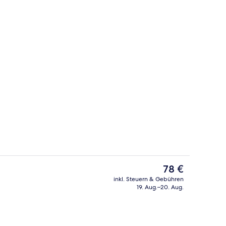
Tagungsbereich
Der
78 €
aktuelle
inkl. Steuern & Gebühren
Preis
19. Aug.–20. Aug.
ibettzimmer | Hochwertige Bettwaren, Minibar, Zimmersafe, Schreibtisch
Lobby
beträgt
78 €.