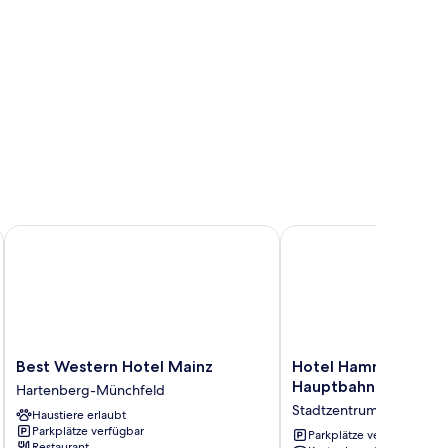
Best Western Hotel Mainz
Hotel Hammer - Mainz
Best
Hotel
Best Western Hotel Mainz
Hotel Hammer - Mai
Western
Hammer
Hauptbahnhof
Hartenberg-Münchfeld
Hotel
-
Stadtzentrum von Mainz
Haustiere erlaubt
Mainz
Mainz
Parkplätze verfügbar
Hartenberg-
Hauptbahnhof
Parkplätze verfügbar
Restaurant