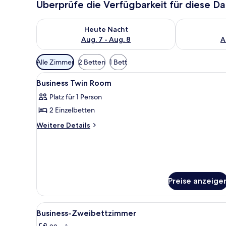
Überprüfe die Verfügbarkeit für diese D
Überprüfe die Verfügbarkeit für heute Nacht, Aug. 7
Überprüfe die
Heute Nacht
Aug. 7 - Aug. 8
A
Verfügbare
Alle Zimmer
2 Betten
1 Bett
Filter
Alle
Hochwertige Bettwaren, Miniba
für
5
Business Twin Room
Fotos
Zimmer
Platz für 1 Person
für
2 Einzelbetten
Business
Twin
Weitere
Weitere Details
Details
Room
für
anzeigen
Business
Twin
Room
Preise anzeige
Alle
Ein Hotelzimmer mit zwei Bett
3
Business-Zweibettzimmer
Fotos