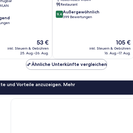
erfügbar
by
Restaurant
 WLAN
Hyatt
9.4
Außergewöhnlich
Stadtzentrum
9,4
von
399 Bewertungen
agend
von
10,
tungen
Mainz
Außergewöhnlich,
399
,
Bewertungen
Der
Der
53 €
105 €
Preis
Preis
inkl. Steuern & Gebühren
inkl. Steuern & Gebühren
beträgt
beträgt
25. Aug.–26. Aug.
16. Aug.–17. Aug.
53 €
105 €
Ähnliche Unterkünfte vergleichen
te und Vorteile anzuzeigen. Mehr