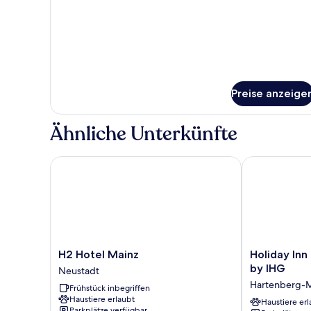
Preise anzeige
Ähnliche Unterkünfte
H2 Hotel Mainz
Holiday Inn -
H2
Holiday
H2 Hotel Mainz
Holiday Inn
Hotel
Inn
by IHG
Neustadt
Mainz
-
Hartenberg-
Frühstück inbegriffen
Neustadt
the
Haustiere erlaubt
niu,
Haustiere erl
Parkplätze verfügbar