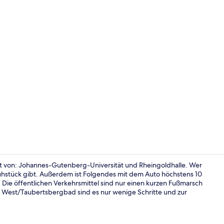
Bankettsaal
rnt von: Johannes-Gutenberg-Universität und Rheingoldhalle. Wer
rühstück gibt. Außerdem ist Folgendes mit dem Auto höchstens 10
e öffentlichen Verkehrsmittel sind nur einen kurzen Fußmarsch
Business-Zwe
 West/Taubertsbergbad sind es nur wenige Schritte und zur