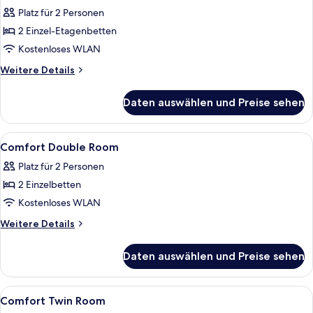
Room
Platz für 2 Personen
(allocation
2 Einzel-Etagenbetten
on
Kostenloses WLAN
arrival)
Weitere
Weitere Details
anzeigen
Details
für
Daten auswählen und Preise sehen
Surprise
Room
(allocation
Alle
Allergikerbettwaren, Schreibtisch, la
5
on
Comfort Double Room
Fotos
arrival)
Platz für 2 Personen
für
2 Einzelbetten
Comfort
Double
Kostenloses WLAN
Room
Weitere
Weitere Details
anzeigen
Details
für
Daten auswählen und Preise sehen
Comfort
Double
Room
Alle
Allergikerbettwaren, Schreibtisch, la
5
Comfort Twin Room
Fotos