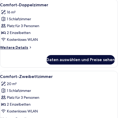
Alle
Ein Hotelzimmer mit Bett, einer Holz
7
Comfort-Doppelzimmer
Fotos
16 m²
für
1 Schlafzimmer
Comfort-
Doppelzimmer
Platz für 3 Personen
anzeigen
2 Einzelbetten
Kostenloses WLAN
Weitere
Weitere Details
Details
für
Daten auswählen und Preise sehen
Comfort-
Doppelzimmer
Alle
Ein Hotelzimmer mit zwei Betten, ein
5
Comfort-Zweibettzimmer
Fotos
20 m²
für
1 Schlafzimmer
Comfort-
Zweibettzimmer
Platz für 3 Personen
anzeigen
2 Einzelbetten
Kostenloses WLAN