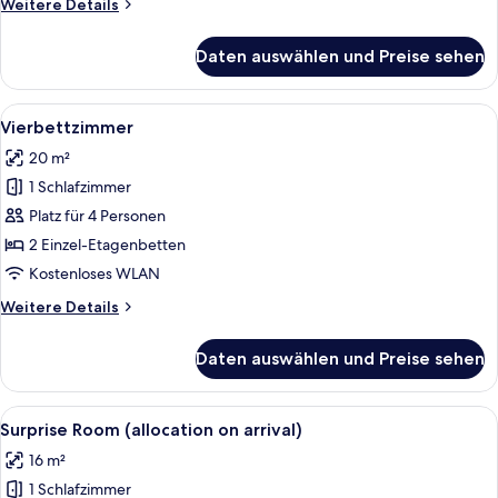
Weitere
Weitere Details
Details
für
Daten auswählen und Preise sehen
Comfort-
Zweibettzimmer
Alle
Ein Schlafzimmer mit Etagenbetten, Sc
6
Vierbettzimmer
Fotos
20 m²
für
1 Schlafzimmer
Vierbettzimmer
anzeigen
Platz für 4 Personen
2 Einzel-Etagenbetten
Kostenloses WLAN
Weitere
Weitere Details
Details
für
Daten auswählen und Preise sehen
Vierbettzimmer
Alle
Ein Hotelzimmer mit Bett, einer Holz
11
Surprise Room (allocation on arrival)
Fotos
16 m²
für
1 Schlafzimmer
Surprise