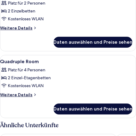
Platz für 2 Personen
für
2 Einzelbetten
Comfort
Twin
Kostenloses WLAN
Room
Weitere
Weitere Details
anzeigen
Details
für
Daten auswählen und Preise sehen
Comfort
Twin
Room
Alle
Allergikerbettwaren, Schreibtisch, la
6
Quadruple Room
Fotos
Platz für 4 Personen
für
2 Einzel-Etagenbetten
Quadruple
Room
Kostenloses WLAN
anzeigen
Weitere
Weitere Details
Details
für
Daten auswählen und Preise sehen
Quadruple
Room
Ähnliche Unterkünfte