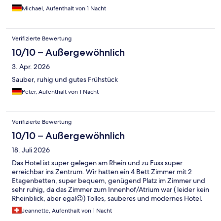
Michael, Aufenthalt von 1 Nacht
Verifizierte Bewertung
10/10 – Außergewöhnlich
3. Apr. 2026
Sauber, ruhig und gutes Frühstück
Peter, Aufenthalt von 1 Nacht
Verifizierte Bewertung
10/10 – Außergewöhnlich
18. Juli 2026
Das Hotel ist super gelegen am Rhein und zu Fuss super
erreichbar ins Zentrum. Wir hatten ein 4 Bett Zimmer mit 2
Etagenbetten, super bequem, genügend Platz im Zimmer und
sehr ruhig, da das Zimmer zum Innenhof/Atrium war ( leider kein
Rheinblick, aber egal😉) Tolles, sauberes und modernes Hotel.
Frühstück war gut und hat alles was man braucht. Personal war
Jeannette, Aufenthalt von 1 Nacht
freundlich und Check out ist erst um 12.00 Uhr. Super