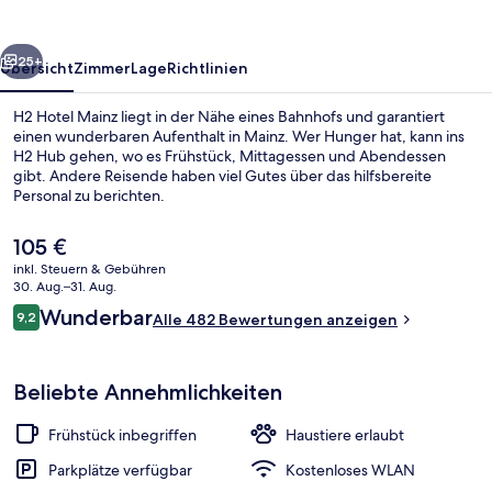
rück
Weiter
25+
Übersicht
Zimmer
Lage
Richtlinien
H2 Hotel Mainz liegt in der Nähe eines Bahnhofs und garantiert
einen wunderbaren Aufenthalt in Mainz. Wer Hunger hat, kann ins
H2 Hub gehen, wo es Frühstück, Mittagessen und Abendessen
gibt. Andere Reisende haben viel Gutes über das hilfsbereite
Personal zu berichten.
Der
105 €
aktuelle
inkl. Steuern & Gebühren
Preis
30. Aug.–31. Aug.
Rezeption
beträgt
Bewertungen
Wunderbar
9,2
Alle 482 Bewertungen anzeigen
105 €.
9,2 von 10.
Beliebte Annehmlichkeiten
Frühstück inbegriffen
Haustiere erlaubt
Parkplätze verfügbar
Kostenloses WLAN