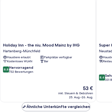
Holiday Inn - the niu, Mood Mainz by IHG
Super 8 
Holiday
Super
Holiday Inn - the niu, Mood Mainz by IHG
Super 
Inn
8
Hartenberg-Münchfeld
Neustad
-
by
Haustiere erlaubt
Parkplätze verfügbar
Hausti
the
Wyndh
Kostenloses WLAN
Bar
Restau
niu,
Mainz
Mood
Zollhafe
8.8
Hervorragend
8,8
Mainz
Neustad
von
732 Bewertungen
8.4
Seh
by
10,
8,4
von
331 
IHG
Hervorragend,
10,
Hartenberg-
732
Der
53 €
Sehr
Münchfeld
Bewertungen
Preis
gut,
inkl. Steuern & Gebühren
beträgt
25. Aug.–26. Aug.
331
53 €
Bewert
Ähnliche Unterkünfte vergleichen