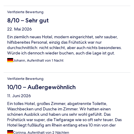
Tiefgarage, gross und auch gut geeignet mit Veloanhänger. 20
Euro pro Tag.
Verifizierte Bewertung
8/10 – Sehr gut
22. Mai 2026
Ein ziemlich neues Hotel, modern eingerichtet, sehr sauber,
hilfsbereites Personal, einzig das Frühstück war nur
durchschnittlich: nicht schlecht, aber auch nichts besonderes.
Würde ich dennoch wieder buchen, auch die Lage ist gut.
Johann, Aufenthalt von 1 Nacht
Verifizierte Bewertung
10/10 – Außergewöhnlich
11. Juni 2026
Ein tolles Hotel, großes Zimmer, abgetrennte Toilette,
Waschbecken und Dusche im Zimmer. Wir hatten einen
schönen Ausblick und haben uns sehr wohl gefühlt. Das
Frühstück war super, die Tiefgarage wie so oft sehr teuer. Das
Hotel liegt fußläufig am Rhein entlang etwa 10 min von der
Innenstadt entfernt. Vielen Dank für dieses angenehme
Corinna, Aufenthalt von 2 Nächten