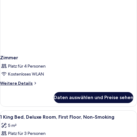
Zimmer
Platz für 4 Personen
Kostenloses WLAN
Weitere
Weitere Details
Details
für
Daten auswählen und Preise sehen
Zimmer
Alle
Ein Hotelzimmer mit Bett, Nachttische
7
1 King Bed, Deluxe Room, First Floor, Non-Smoking
Fotos
5 m²
für
Platz für 3 Personen
1