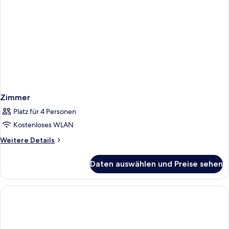
Zimmer
Platz für 4 Personen
Kostenloses WLAN
Weitere
Weitere Details
Details
für
Daten auswählen und Preise sehen
Zimmer