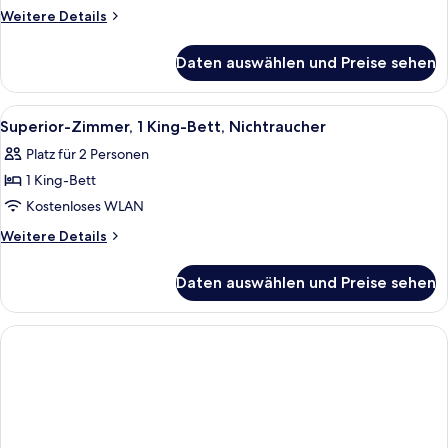
Bett,
Weitere
Weitere Details
Nichtraucher
Details
für
anzeigen
Daten auswählen und Preise sehen
Zimmer,
1 King-
Bett,
Alle
Ein Hotelzimmer mit Bett, Schreibtisc
4
Nichtraucher
Superior-Zimmer, 1 King-Bett, Nichtraucher
Fotos
Platz für 2 Personen
für
1 King-Bett
Superior-
Zimmer,
Kostenloses WLAN
1 King-
Weitere
Weitere Details
Bett,
Details
für
Nichtraucher
Daten auswählen und Preise sehen
Superior-
anzeigen
Zimmer,
1 King-
Bett,
Nichtraucher