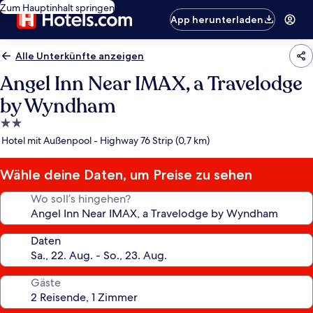
Zum Hauptinhalt springen
App herunterladen
Alle Unterkünfte anzeigen
Angel Inn Near IMAX, a Travelodge
by Wyndham
2.0-
Sterne-
Hotel mit Außenpool - Highway 76 Strip (0,7 km)
Unterkunft
Wähle deine Daten, um Preise zu sehen
Wo soll’s hingehen?
Daten
Gäste