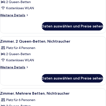
shower)
2 Queen-Betten
2 Queen-
Kostenloses WLAN
Betten,
barrierefrei,
Weitere
Weitere Details
Details
Nichtraucher
für
(Mobility/Hearing,
Daten auswählen und Preise sehen
Zimmer,
Bathtub
2 Queen-
w/grab
Betten,
Alle
Ein Hotelzimmer mit zwei Betten, ein
8
barrierefrei,
bars)
Zimmer, 2 Queen-Betten, Nichtraucher
Fotos
Nichtraucher
anzeigen
Platz für 4 Personen
(Mobility/Hearing,
für
Bathtub
2 Queen-Betten
Zimmer,
w/grab
2 Queen-
Kostenloses WLAN
bars)
Betten,
Weitere
Weitere Details
Nichtraucher
Details
für
anzeigen
Daten auswählen und Preise sehen
Zimmer,
2 Queen-
Betten,
Alle
Ein Hotelzimmer mit zwei Betten, ein
5
Nichtraucher
Zimmer, Mehrere Betten, Nichtraucher
Fotos
Platz für 6 Personen
für