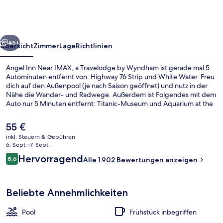
IMAX,
a
Travelodge
rück
Weiter
by
45+
Übersicht
Zimmer
Lage
Richtlinien
Wyndham
Angel Inn Near IMAX, a Travelodge by Wyndham ist gerade mal 5
Autominuten entfernt von: Highway 76 Strip und White Water. Freu
dich auf den Außenpool (je nach Saison geöffnet) und nutz in der
Nähe die Wander- und Radwege. Außerdem ist Folgendes mit dem
Auto nur 5 Minuten entfernt: Titanic-Museum und Aquarium at the
Boardwalk. Andere Reisende lieben den Pool und das hilfsbereite
Personal.
Der
55 €
aktuelle
inkl. Steuern & Gebühren
Preis
6. Sept.–7. Sept.
Superior-Zimmer, 1 King-Bett, Nichtr
beträgt
Bewertungen
Hervorragend
8,6
Alle 1.902 Bewertungen anzeigen
55 €.
8,6 von 10.
Beliebte Annehmlichkeiten
Pool
Frühstück inbegriffen