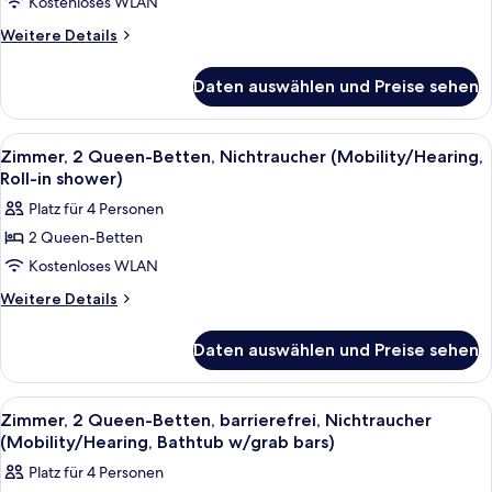
2 Queen-
Kostenloses WLAN
Betten,
Weitere
Weitere Details
Nichtraucher
Details
für
anzeigen
Daten auswählen und Preise sehen
Zimmer,
2 Queen-
Betten,
Alle
Ein Hotelzimmer mit zwei Betten, ein
4
Nichtraucher
Zimmer, 2 Queen-Betten, Nichtraucher (Mobility/Hearing,
Fotos
Roll-in shower)
für
Platz für 4 Personen
Zimmer,
2 Queen-Betten
2 Queen-
Kostenloses WLAN
Betten,
Nichtraucher
Weitere
Weitere Details
Details
(Mobility/Hearing,
für
Roll-
Daten auswählen und Preise sehen
Zimmer,
in
2 Queen-
shower)
Betten,
Alle
Ein Hotelzimmer mit zwei Betten, ein
4
Nichtraucher
anzeigen
Zimmer, 2 Queen-Betten, barrierefrei, Nichtraucher
Fotos
(Mobility/Hearing,
(Mobility/Hearing, Bathtub w/grab bars)
Roll-
für
Platz für 4 Personen
in
Zimmer,