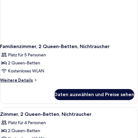
Familienzimmer, 2 Queen-Betten, Nichtraucher
Platz für 5 Personen
2 Queen-Betten
Kostenloses WLAN
Weitere
Weitere Details
Details
für
Daten auswählen und Preise sehen
Familienzimmer,
2 Queen-
Betten,
Alle
Ein Hotelzimmer mit zwei Betten, ein
10
Nichtraucher
Zimmer, 2 Queen-Betten, Nichtraucher
Fotos
Platz für 4 Personen
für
2 Queen-Betten
Zimmer,