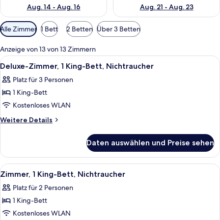
Aug. 14 - Aug. 16
Aug. 21 - Aug. 23
Verfügbare
Alle Zimmer
1 Bett
2 Betten
Über 3 Betten
Filter
für
Anzeige von 13 von 13 Zimmern
Zimmer
Alle
Ein Hotelzimmer mit einem großen Bett
5
Deluxe-Zimmer, 1 King-Bett, Nichtraucher
Fotos
Platz für 3 Personen
für
1 King-Bett
Deluxe-
Zimmer,
Kostenloses WLAN
1 King-
Weitere
Weitere Details
Bett,
Details
für
Nichtraucher
Daten auswählen und Preise sehen
Deluxe-
anzeigen
Zimmer,
1 King-
Alle
Ein Hotelzimmer mit einem Bett, Nacht
2
Bett,
Zimmer, 1 King-Bett, Nichtraucher
Fotos
Nichtraucher
Platz für 2 Personen
für
1 King-Bett
Zimmer,
1 King-
Kostenloses WLAN