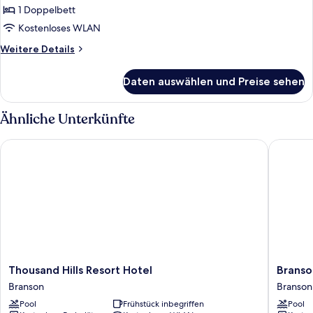
King
1 Doppelbett
Bed,
Kostenloses WLAN
Deluxe
Weitere
Weitere Details
Room,
Details
First
für
Daten auswählen und Preise sehen
1
Floor,
King
Non-
Bed,
Ähnliche Unterkünfte
Smoking
Deluxe
Room,
anzeigen
Thousand Hills Resort Hotel
Branson 
First
Floor,
Non-
Smoking
Thousand
Branson
Thousand Hills Resort Hotel
Branso
Hills
Towers
Branson
Branso
Resort
Hotel
Pool
Frühstück inbegriffen
Pool
Hotel
Branson