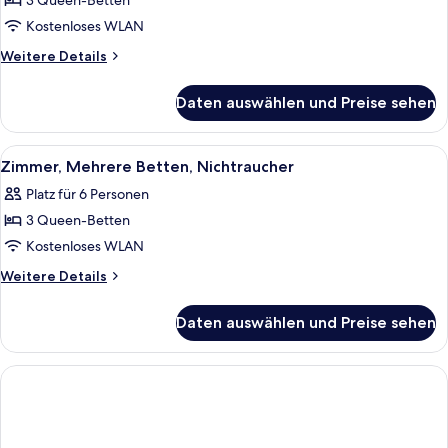
3 Queen-Betten
Zimmer,
Mehrere
Kostenloses WLAN
Betten,
Weitere
Weitere Details
Nichtraucher
Details
für
anzeigen
Daten auswählen und Preise sehen
Zimmer,
Mehrere
Betten,
Alle
Ein Hotelzimmer mit drei Betten, eine
4
Nichtraucher
Zimmer, Mehrere Betten, Nichtraucher
Fotos
Platz für 6 Personen
für
3 Queen-Betten
Zimmer,
Mehrere
Kostenloses WLAN
Betten,
Weitere
Weitere Details
Nichtraucher
Details
für
anzeigen
Daten auswählen und Preise sehen
Zimmer,
Mehrere
Betten,
Nichtraucher