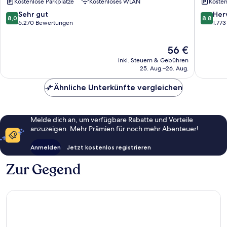
Kostenlose Parkplätze
Kostenloses WLAN
Kosten
Branson
Meado
8.0
8.8
Sehr gut
Her
8,0
8,8
von
von
6.270 Bewertungen
1.77
10,
10,
Sehr
Hervorr
Der
56 €
gut,
1.773
Preis
6.270
Bewert
inkl. Steuern & Gebühren
beträgt
Bewertungen
25. Aug.–26. Aug.
56 €
Ähnliche Unterkünfte vergleichen
Melde dich an, um verfügbare Rabatte und Vorteile
anzuzeigen. Mehr Prämien für noch mehr Abenteuer!
Anmelden
Jetzt kostenlos registrieren
Zur Gegend