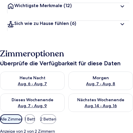
Wichtigste Merkmale
(12)
Sich wie zu Hause fühlen
(6)
Zimmeroptionen
Überprüfe die Verfügbarkeit für diese Daten
Überprüfe die Verfügbarkeit für heute Nacht, Aug. 6 - Aug. 7.
Überprüfe die Verfügbarkeit f
Heute Nacht
Morgen
Aug. 6 - Aug. 7
Aug. 7 - Aug. 8
Überprüfe die Verfügbarkeit für dieses Wochenende, Aug. 7 - 
Überprüfe die Verfügbarkeit f
Dieses Wochenende
Nächstes Wochenende
Aug. 7 - Aug. 9
Aug. 14 - Aug. 16
Verfügbare
Alle Zimmer
1 Bett
2 Betten
Filter
für
Anzeige von 2 von 2 Zimmern