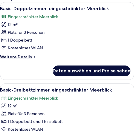
Zimmer
Alle
Ein ordentlich bezogenes Bett mit ei
4
Basic-Doppelzimmer, eingeschränkter Meerblick
Fotos
Eingeschränkter Meerblick
für
12 m²
Basic-
Doppelzimmer,
Platz für 3 Personen
eingeschränkter
1 Doppelbett
Meerblick
Kostenloses WLAN
anzeigen
Weitere
Weitere Details
Details
für
Daten auswählen und Preise sehen
Basic-
Doppelzimmer,
eingeschränkter
Alle
Ein Hotelzimmer mit zwei Betten, jede
4
Meerblick
Basic-Dreibettzimmer, eingeschränkter Meerblick
Fotos
Eingeschränkter Meerblick
für
12 m²
Basic-
Dreibettzimmer,
Platz für 3 Personen
eingeschränkter
1 Doppelbett und 1 Einzelbett
Meerblick
Kostenloses WLAN