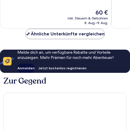
10,
10,
198
Gut,
Der
60 €
Bewertungen
526
Preis
Bewert
inkl. Steuern & Gebühren
beträgt
8. Aug.–9. Aug.
60 €
Ähnliche Unterkünfte vergleichen
Melde dich an, um verfügbare Rabatte und Vorteile
anzuzeigen. Mehr Prämien für noch mehr Abenteuer!
Anmelden
Jetzt kostenlos registrieren
Zur Gegend