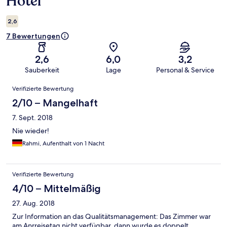
Hotel
2,6
7 Bewertungen
2,6
6,0
3,2
Sauberkeit
Lage
Personal & Service
Bewertungen
Verifizierte Bewertung
2/10 – Mangelhaft
7. Sept. 2018
Nie wieder!
Rahmi, Aufenthalt von 1 Nacht
Verifizierte Bewertung
4/10 – Mittelmäßig
27. Aug. 2018
Zur Information an das Qualitätsmanagement: Das Zimmer war
am Anrreisetag nicht verfügbar, dann wurde es doppelt