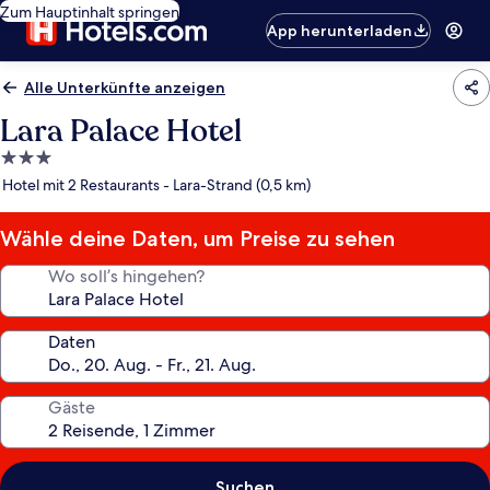
Zum Hauptinhalt springen
App herunterladen
Alle Unterkünfte anzeigen
Lara Palace Hotel
3.0-
Sterne-
Hotel mit 2 Restaurants - Lara-Strand (0,5 km)
Unterkunft
Wähle deine Daten, um Preise zu sehen
Wo soll’s hingehen?
Daten
Gäste
Suchen