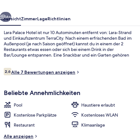
rück
Weiter
16+
Übersicht
Zimmer
Lage
Richtlinien
Lara Palace Hotel ist nur 10 Autominuten entfernt von: Lara-Strand
und Einkaufszentrum TerraCity. Nach einem erfrischenden Bad im
Außenpool (je nach Saison geöffnet) kannst du in einem der 2
Restaurants etwas essen oder sich bei einem Drink in der
Bar/Lounge entspannen. Eine Snackbar und ein Garten gehören
ebenfalls zum Angebot.
Bewertungen
2,6
Alle 7 Bewertungen anzeigen
2,6 von 10.
Außenpool (je nach Saison geöffnet)
Beliebte Annehmlichkeiten
Pool
Haustiere erlaubt
Kostenlose Parkplätze
Kostenloses WLAN
Restaurant
Klimaanlage
Alle anzeigen