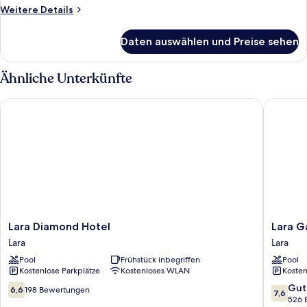
anzeigen
Weitere
Weitere Details
Details
für
Daten auswählen und Preise sehen
Basic-
Dreibettzimmer,
eingeschränkter
Ähnliche Unterkünfte
Meerblick
Lara Diamond Hotel
Lara Gar
Lara
Lara
Lara Diamond Hotel
Lara G
Diamond
Garden
Lara
Lara
Hotel
Hotel
Pool
Frühstück inbegriffen
Pool
Lara
Lara
Kostenlose Parkplätze
Kostenloses WLAN
Kosten
6.6
7.6
Gut
6,6
198 Bewertungen
7,6
von
von
526 