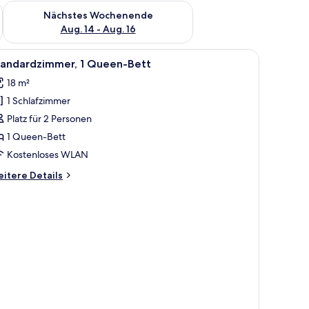
es Wochenende, Aug. 7 - Aug. 9.
Überprüfe die Verfügbarkeit für nächstes Wochenende, Aug. 1
Nächstes Wochenende
Aug. 14 - Aug. 16
großen Bett, Blick auf Palmen und einem Sonnenuntergangsbild.
le
Ein Hotelzimmer mit einem Bett, einem Schrei
10
tandardzimmer, 1 Queen-Bett
otos
18 m²
ür
1 Schlafzimmer
tandardzimmer,
Platz für 2 Personen
ueen-
1 Queen-Bett
ett
Kostenloses WLAN
nzeigen
itere
itere Details
tails
r
andardzimmer,
ueen-
tt