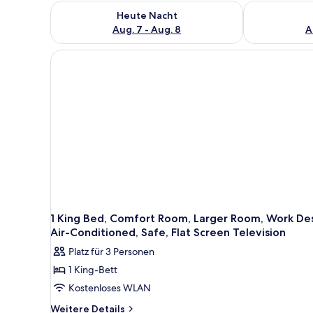
Überprüfe die Verfügbarkeit für heute Nacht, Aug. 7
Überprüfe die
Heute Nacht
Aug. 7 - Aug. 8
A
1 King Bed, Comfort Room, Larger Room, Work Des
Air-Conditioned, Safe, Flat Screen Television
Platz für 3 Personen
1 King-Bett
Kostenloses WLAN
Weitere
Weitere Details