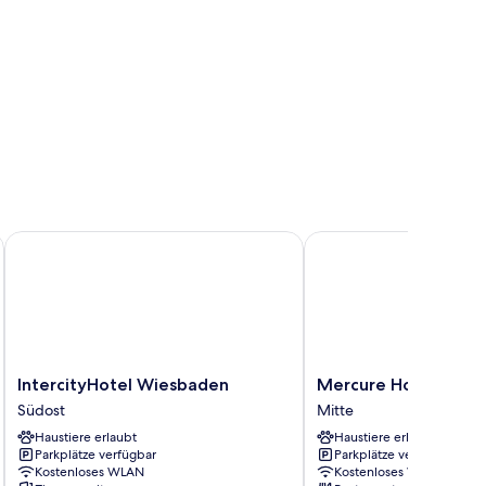
HG
IntercityHotel Wiesbaden
Mercure Hotel Wiesba
IntercityHotel
Mercure
IntercityHotel Wiesbaden
Mercure Hotel Wies
Wiesbaden
Hotel
Südost
Mitte
Südost
Wiesbaden
Haustiere erlaubt
Haustiere erlaubt
City
Parkplätze verfügbar
Parkplätze verfügbar
Mitte
Kostenloses WLAN
Kostenloses WLAN