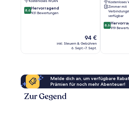
Kostenloses WLAN
Kostenloses
Zimmer mit
8.6
Hervorragend
8,6
Verbindungs
von
931 Bewertungen
verfügbar
10,
8.6
Hervorr
Hervorragend,
8,6
von
919 Bewert
931
10,
Bewertungen
Der
94 €
Hervorragend
Preis
919
inkl. Steuern & Gebühren
beträgt
6. Sept.–7. Sept.
Bewertungen
94 €
Melde dich an, um verfügbare Rabat
Prämien für noch mehr Abenteuer!
Zur Gegend