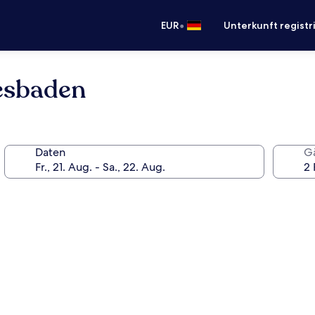
•
EUR
Unterkunft registr
esbaden
Daten
G