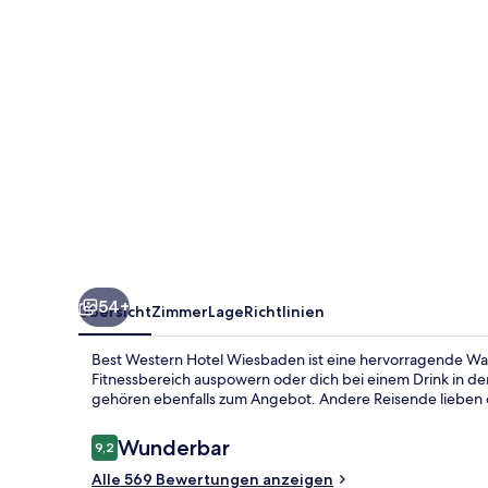
54+
Übersicht
Zimmer
Lage
Richtlinien
Best Western Hotel Wiesbaden ist eine hervorragende Wah
Fitnessbereich auspowern oder dich bei einem Drink in d
gehören ebenfalls zum Angebot. Andere Reisende lieben da
Bewertungen
Wunderbar
9,2
9,2 von 10.
Alle 569 Bewertungen anzeigen