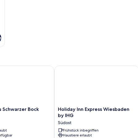
Corner)
n
Schwarzer Bock Hotel
Holiday Inn Express Wiesbaden by I
Holiday
u Schwarzer Bock
Holiday Inn Express Wiesbaden
Inn
by IHG
Express
Südost
Wiesbaden
aubt
by
Frühstück inbegriffen
erfügbar
Haustiere erlaubt
IHG