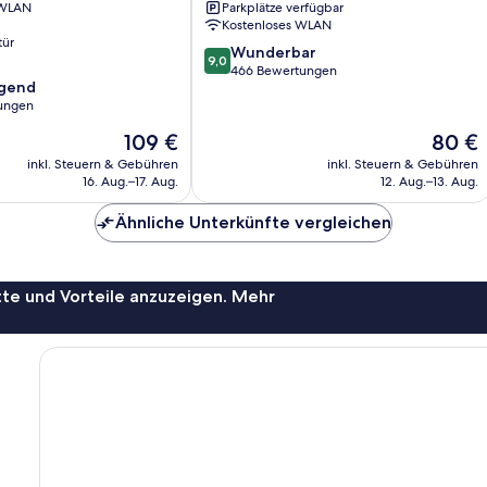
 WLAN
Parkplätze verfügbar
Südost
Kostenloses WLAN
tür
9.0
Wunderbar
9,0
von
466 Bewertungen
agend
10,
ungen
Wunderbar,
466
Der
Der
109 €
80 €
,
Bewertungen
Preis
Preis
inkl. Steuern & Gebühren
inkl. Steuern & Gebühren
beträgt
beträgt
16. Aug.–17. Aug.
12. Aug.–13. Aug.
109 €
80 €
Ähnliche Unterkünfte vergleichen
te und Vorteile anzuzeigen. Mehr