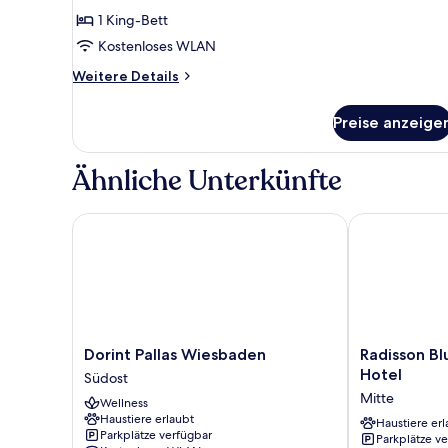
für
1 King-Bett
#N/A
anzeigen
Kostenloses WLAN
Weitere
Weitere Details
Details
für
Preise anzeige
#N/A
Ähnliche Unterkünfte
Dorint Pallas Wiesbaden
Radisson Blu 
Dorint
Radisson
Dorint Pallas Wiesbaden
Radisson Bl
Pallas
Blu
Hotel
Südost
Wiesbaden
Schwarzer
Mitte
Wellness
Südost
Bock
Haustiere erlaubt
Hotel
Haustiere erl
Parkplätze verfügbar
Parkplätze v
Mitte