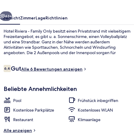
Only
rück
Weiter
43+
Übersicht
Zimmer
Lage
Richtlinien
Hotel Riviera - Family Only besitzt einen Privatstrand mit vielseitigem
Freizeitangebot; es gibt u. a. Sonnenschirme, einen Volleyballplatz
und eine Strandbar. Ganz in der Nähe werden außerdem
Aktivitäten wie Sporttauchen, Schnorcheln und Windsurfing
angeboten. Die 2 Außenpools und der Innenpool sorgen für
Abkühlung und ein Fitnesscenter gibt es ebenfalls vor Ort. Le
Palmiera, eins von 5 Restaurants, serviert lokale und internationale
Bewertungen
Gut
Küche und ist zum Frühstück, Mittagessen und Abendessen
6,4
Alle 6 Bewertungen anzeigen
6,4 von 10.
geöffnet. Zu den weiteren Highlights gehören 2 Bars/Lounges,
Nachtclub und ein kostenloser Kinderclub.
Privatstrand in der Nähe, Liegestühle
Beliebte Annehmlichkeiten
Pool
Frühstück inbegriffen
Kostenlose Parkplätze
Kostenloses WLAN
Restaurant
Klimaanlage
Alle anzeigen