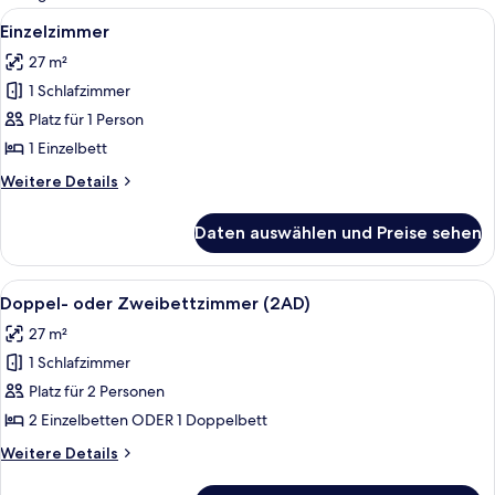
Zimmer
Alle
Ein Hotelzimmer mit einem Bett, einem
5
Einzelzimmer
Fotos
27 m²
für
1 Schlafzimmer
Einzelzimmer
anzeigen
Platz für 1 Person
1 Einzelbett
Weitere
Weitere Details
Details
für
Daten auswählen und Preise sehen
Einzelzimmer
Alle
Ein Hotelzimmer mit einem Bett, einem
5
Doppel- oder Zweibettzimmer (2AD)
Fotos
27 m²
für
1 Schlafzimmer
Doppel-
oder
Platz für 2 Personen
Zweibettzimmer
2 Einzelbetten ODER 1 Doppelbett
(2AD)
Weitere
Weitere Details
anzeigen
Details
für