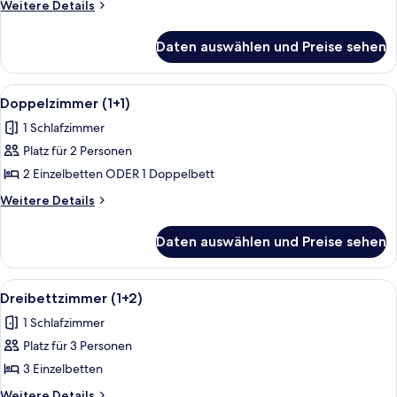
Weitere
Weitere Details
Details
für
Daten auswählen und Preise sehen
Familienzimmer
Alle
Ein ordentlich bezogenes Bett mit Str
2
Doppelzimmer (1+1)
Fotos
1 Schlafzimmer
für
Platz für 2 Personen
Doppelzimmer
(1+1)
2 Einzelbetten ODER 1 Doppelbett
anzeigen
Weitere
Weitere Details
Details
für
Daten auswählen und Preise sehen
Doppelzimmer
(1+1)
Alle
Ein Hotelzimmer mit einem Bett, einem
5
Dreibettzimmer (1+2)
Fotos
1 Schlafzimmer
für
Platz für 3 Personen
Dreibettzimmer
(1+2)
3 Einzelbetten
anzeigen
Weitere
Weitere Details