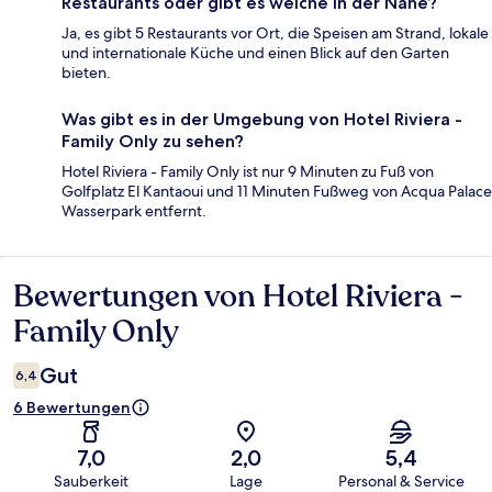
Restaurants oder gibt es welche in der Nähe?
Ja, es gibt 5 Restaurants vor Ort, die Speisen am Strand, lokale
und internationale Küche und einen Blick auf den Garten
bieten.
Was gibt es in der Umgebung von Hotel Riviera -
Family Only zu sehen?
Hotel Riviera - Family Only ist nur 9 Minuten zu Fuß von
Golfplatz El Kantaoui und 11 Minuten Fußweg von Acqua Palace
Wasserpark entfernt.
Bewertungen von Hotel Riviera -
Bewertungen
Family Only
Gut
6,4
6 Bewertungen
7,0
2,0
5,4
Sauberkeit
Lage
Personal & Service