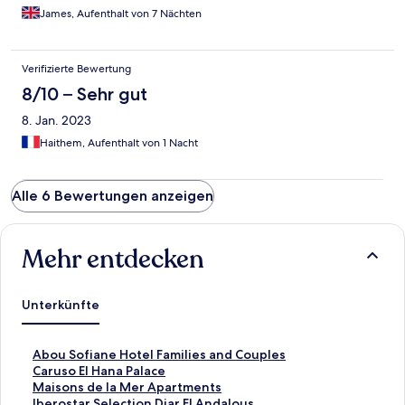
James, Aufenthalt von 7 Nächten
Verifizierte Bewertung
8/10 – Sehr gut
8. Jan. 2023
Haithem, Aufenthalt von 1 Nacht
Alle 6 Bewertungen anzeigen
Mehr entdecken
Unterkünfte
L
Abou Sofiane Hotel Families and Couples
i
L
Caruso El Hana Palace
n
i
L
Maisons de la Mer Apartments
k
n
i
L
Iberostar Selection Diar El Andalous