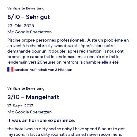
Bewertungen
Verifizierte Bewertung
8/10 – Sehr gut
23. Okt. 2025
Mit Google übersetzen
Piscine propre personnes professionnels. Juste un problème en
arrivant à la chambre il y'avais deux lit séparés alors notre
demanande pour un lit double, après réclamation ils nous ont
promis que ca sera fait le lendemain, mais rien n'a été fait le
lendemain vers 20heures on rentrons la chambre elle a été
même pas faite comme on l'a laissé le matin. Pour un hôtel
benaissa, Aufenthalt von 3 Nächten
4étoiles c'est vraiment dommage.
Verifizierte Bewertung
2/10 – Mangelhaft
17. Sept. 2017
Mit Google übersetzen
it was an horrible experience.
the hotel was so dirty and so noisy,I have spend 5 hours to get
my room,in fact a dirty room,it's a shame,I never recommend