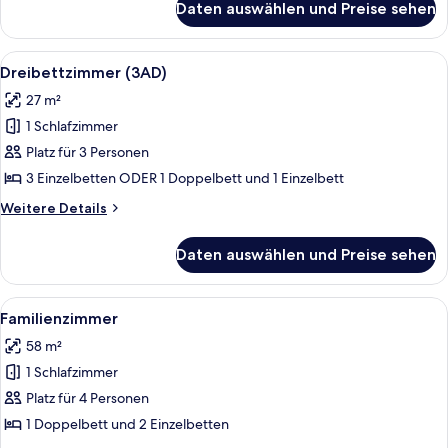
Daten auswählen und Preise sehen
Doppel-
oder
Zweibettzimmer
Alle
Ein Hotelzimmer mit einem Bett, einem
5
(2AD)
Dreibettzimmer (3AD)
Fotos
27 m²
für
1 Schlafzimmer
Dreibettzimmer
(3AD)
Platz für 3 Personen
anzeigen
3 Einzelbetten ODER 1 Doppelbett und 1 Einzelbett
Weitere
Weitere Details
Details
für
Daten auswählen und Preise sehen
Dreibettzimmer
(3AD)
Alle
Ein Hotelzimmer mit einem Bett, einem
5
Familienzimmer
Fotos
58 m²
für
1 Schlafzimmer
Familienzimmer
anzeigen
Platz für 4 Personen
1 Doppelbett und 2 Einzelbetten