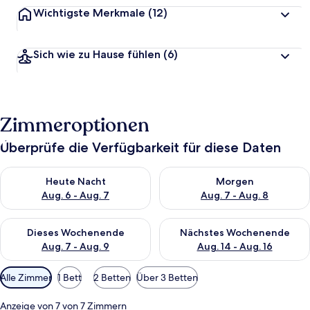
Wichtigste Merkmale
(12)
Sich wie zu Hause fühlen
(6)
Zimmeroptionen
Überprüfe die Verfügbarkeit für diese Daten
Überprüfe die Verfügbarkeit für heute Nacht, Aug. 6 - Aug. 7.
Überprüfe die Verfügbarkeit f
Heute Nacht
Morgen
Aug. 6 - Aug. 7
Aug. 7 - Aug. 8
Überprüfe die Verfügbarkeit für dieses Wochenende, Aug. 7 - 
Überprüfe die Verfügbarkeit f
Dieses Wochenende
Nächstes Wochenende
Aug. 7 - Aug. 9
Aug. 14 - Aug. 16
Verfügbare
Alle Zimmer
1 Bett
2 Betten
Über 3 Betten
Filter
für
Anzeige von 7 von 7 Zimmern