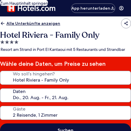
Zum Hauptinhalt springen
App herunterladen
Alle Unterkünfte anzeigen
Hotel Riviera - Family Only
4.0-
Sterne-
Resort am Strand in Port El Kantaoui mit 5 Restaurants und Strandbar
Unterkunft
Wähle deine Daten, um Preise zu sehen
Wo soll’s hingehen?
Daten
Gäste
Suchen