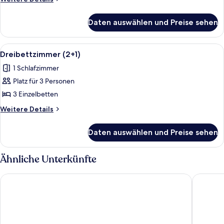
Details
für
Daten auswählen und Preise sehen
Dreibettzimmer
(1+2)
Alle
Ein Hotelzimmer mit einem Bett, einem
5
Dreibettzimmer (2+1)
Fotos
1 Schlafzimmer
für
Platz für 3 Personen
Dreibettzimmer
(2+1)
3 Einzelbetten
anzeigen
Weitere
Weitere Details
Details
für
Daten auswählen und Preise sehen
Dreibettzimmer
(2+1)
Ähnliche Unterkünfte
Hasdrubal Thalassa Port El Kantaoui
El Moura