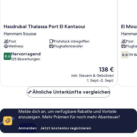
Hasdrubal
El
Hasdrubal Thalassa Port El Kantaoui
El Mou
Thalassa
Mouradi
Hammam Sousse
Hammam
Port
Port
Pool
Frühstück inbegriffen
Pool
El
El
Wellness
Flughafentransfer
Flugha
Kantaoui
Kantaou
Hammam
Hamma
8.6
6.6
Hervorragend
6,6
119 
8,6
Sousse
Sousse
von
von
125 Bewertungen
10,
10,
Der
138 €
Hervorragend,
119
Preis
125
Bewert
inkl. Steuern & Gebühren
beträgt
1. Sept.–2. Sept.
Bewertungen
138 €
Ähnliche Unterkünfte vergleichen
Melde dich an, um verfügbare Rabatte und Vorteile
anzuzeigen. Mehr Prämien für noch mehr Abenteuer!
Anmelden
Jetzt kostenlos registrieren