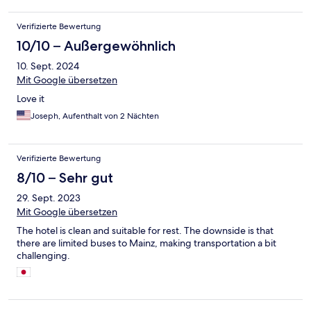
Anwesenheit nicht benutzt worden. Ich kannte die Krümel am
Ende persönlich. Das Frühstück kostet 13€, ich weiß nur nicht
Verifizierte Bewertung
wofür?! 2 Sorten Brötchen, Marmelade ja, ohne Beschriftung
10/10 – Außergewöhnlich
oder Schälchen zum abfüllen, Cornflakes ja, Joghurt für
cornflakes nur manchmal und auch nur manchmal ein obstsalat.
10. Sept. 2024
Ich fand es etwas karg. Der Innenhof muss neu möbliert werde
Mit Google übersetzen
Love it
Joseph, Aufenthalt von 2 Nächten
Verifizierte Bewertung
8/10 – Sehr gut
29. Sept. 2023
Mit Google übersetzen
The hotel is clean and suitable for rest. The downside is that
there are limited buses to Mainz, making transportation a bit
challenging.