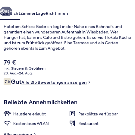
rück
Weiter
88+
Übersicht
Zimmer
Lage
Richtlinien
Hotel am Schloss Biebrich liegt in der Nähe eines Bahnhofs und
garantiert einen wunderbaren Aufenthalt in Wiesbaden. Wer
Hunger hat, kann ins Cafe and Bistro gehen: Es serviert lokale Küche
und ist zum Frühstück geöffnet. Eine Terrasse und ein Garten
gehören ebenfalls zum Angebot.
Der
79 €
aktuelle
inkl. Steuern & Gebühren
Preis
23. Aug.–24. Aug.
Business-Doppelzimmer | Ausblick v
beträgt
Bewertungen
Gut
7,6
Alle 215 Bewertungen anzeigen
79 €.
7,6 von 10.
Beliebte Annehmlichkeiten
Haustiere erlaubt
Parkplätze verfügbar
Kostenloses WLAN
Restaurant
Alle anzeigen