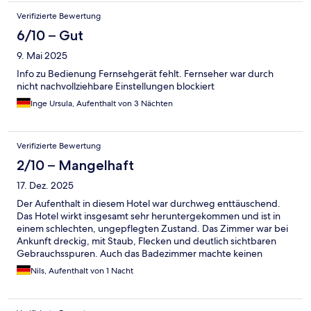
nie wieder
Verifizierte Bewertung
6/10 – Gut
9. Mai 2025
Info zu Bedienung Fernsehgerät fehlt. Fernseher war durch
nicht nachvollziehbare Einstellungen blockiert
Inge Ursula, Aufenthalt von 3 Nächten
Verifizierte Bewertung
2/10 – Mangelhaft
17. Dez. 2025
Der Aufenthalt in diesem Hotel war durchweg enttäuschend.
Das Hotel wirkt insgesamt sehr heruntergekommen und ist in
einem schlechten, ungepflegten Zustand. Das Zimmer war bei
Ankunft dreckig, mit Staub, Flecken und deutlich sichtbaren
Gebrauchsspuren. Auch das Badezimmer machte keinen
hygienischen Eindruck. Die Einrichtung ist alt, beschädigt und
Nils, Aufenthalt von 1 Nacht
offensichtlich seit Jahren nicht erneuert worden. Von dem, was
online beworben wird, ist vor Ort kaum etwas
wiederzuerkennen. Für den überteuerten Preis steht die