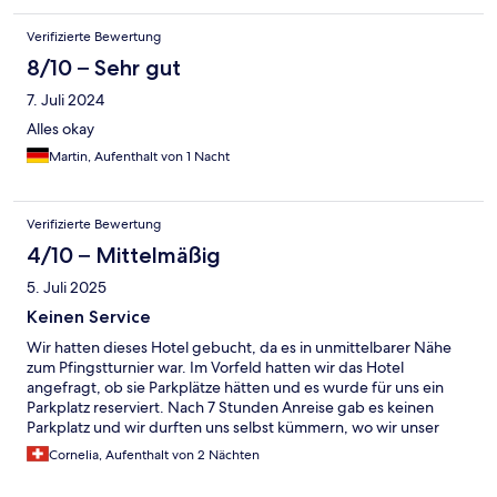
Verifizierte Bewertung
8/10 – Sehr gut
7. Juli 2024
Alles okay
Martin, Aufenthalt von 1 Nacht
Verifizierte Bewertung
4/10 – Mittelmäßig
5. Juli 2025
Keinen Service
Wir hatten dieses Hotel gebucht, da es in unmittelbarer Nähe
zum Pfingstturnier war. Im Vorfeld hatten wir das Hotel
angefragt, ob sie Parkplätze hätten und es wurde für uns ein
Parkplatz reserviert. Nach 7 Stunden Anreise gab es keinen
Parkplatz und wir durften uns selbst kümmern, wo wir unser
Auto hinstellen dürfen. Der nächste Schock war das Zimmer:
Cornelia, Aufenthalt von 2 Nächten
dreckig... in der Matratze hatte es ein riesiges Loch. Wir haben
dann nach einer Nacht ein anderes Zimmer bekommen. Fazit: