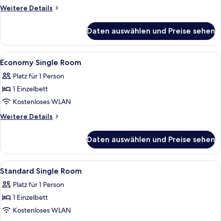
Weitere
Weitere Details
Details
für
Daten auswählen und Preise sehen
Comfort-
Einzelzimmer
Alle
Hochwertige Bettwaren, Verdunkelung
6
Economy Single Room
Fotos
Platz für 1 Person
für
1 Einzelbett
Economy
Single
Kostenloses WLAN
Room
Weitere
Weitere Details
anzeigen
Details
für
Daten auswählen und Preise sehen
Economy
Single
Room
Alle
Hochwertige Bettwaren, Verdunkelung
8
Standard Single Room
Fotos
Platz für 1 Person
für
1 Einzelbett
Standard
Single
Kostenloses WLAN