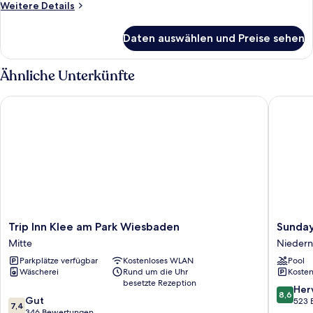
Room
Weitere
Weitere Details
anzeigen
Details
für
Daten auswählen und Preise sehen
Standard
Single
Room
Ähnliche Unterkünfte
Trip Inn Klee am Park Wiesbaden
Sunday 
Trip
Sunday
Trip Inn Klee am Park Wiesbaden
Sunday
Inn
Hotel
Mitte
Nieder
Klee
Wiesba
Parkplätze verfügbar
Kostenloses WLAN
Pool
am
Niedern
Wäscherei
Rund um die Uhr
Kosten
Park
Niedern
besetzte Rezeption
Wiesbaden
8.6
Her
8,6
7.4
Mitte
Gut
von
523 
7,4
von
346 Bewertungen