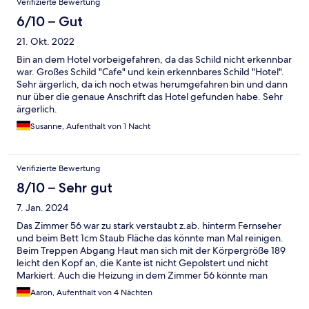
Verifizierte Bewertung
gebotene Leistung in keinem Verhältnis. Der Gesamteindruck ist
mangelhaft – weder Sauberkeit noch Komfort oder Preis-
6/10 – Gut
Leistungs-Verhältnis stimmen hier. Ich kann dieses Hotel leider
21. Okt. 2022
nicht weiterempfehlen und würde nicht erneut buchen.
Bin an dem Hotel vorbeigefahren, da das Schild nicht erkennbar
war. Großes Schild "Cafe" und kein erkennbares Schild "Hotel".
Sehr ärgerlich, da ich noch etwas herumgefahren bin und dann
nur über die genaue Anschrift das Hotel gefunden habe. Sehr
ärgerlich.
Susanne, Aufenthalt von 1 Nacht
Verifizierte Bewertung
8/10 – Sehr gut
7. Jan. 2024
Das Zimmer 56 war zu stark verstaubt z.ab. hinterm Fernseher
und beim Bett 1cm Staub Fläche das könnte man Mal reinigen.
Beim Treppen Abgang Haut man sich mit der Körpergröße 189
leicht den Kopf an, die Kante ist nicht Gepolstert und nicht
Markiert. Auch die Heizung in dem Zimmer 56 könnte man
erneuern (Modernisieren) denn diese heizt nicht mehr
Aaron, Aufenthalt von 4 Nächten
Klimaneutral. Frühstück war zwar Gut nur die Auswahl zu gering