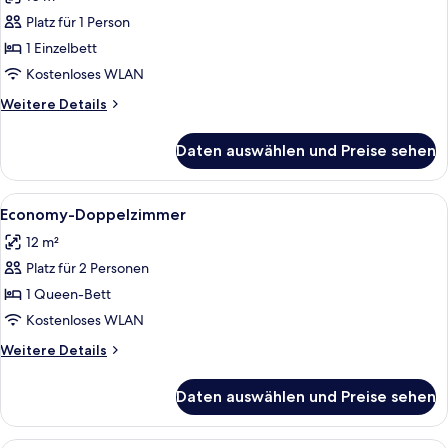
für
Platz für 1 Person
Economy-
Einzelzimmer
1 Einzelbett
anzeigen
Kostenloses WLAN
Weitere
Weitere Details
Details
für
Daten auswählen und Preise sehen
Economy-
Einzelzimmer
Alle
Ein Hotelzimmer mit Bett, Nachttisch
7
Economy-Doppelzimmer
Fotos
12 m²
für
Platz für 2 Personen
Economy-
Doppelzimmer
1 Queen-Bett
anzeigen
Kostenloses WLAN
Weitere
Weitere Details
Details
für
Daten auswählen und Preise sehen
Economy-
Doppelzimmer
Ein Hotelzimmer mit einem Bett, einem