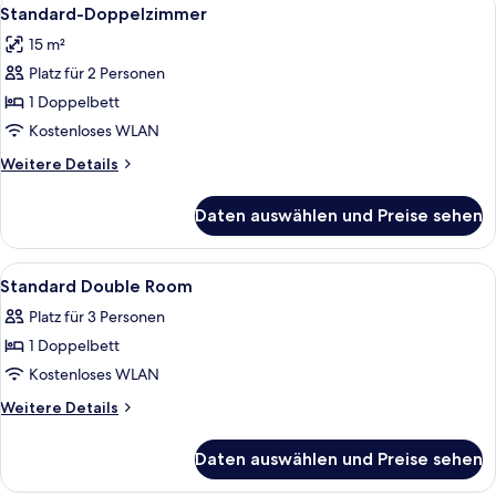
Alle
10
Standard-Doppelzimmer
Fotos
15 m²
für
Platz für 2 Personen
Standard-
Doppelzimmer
1 Doppelbett
anzeigen
Kostenloses WLAN
Weitere
Weitere Details
Details
für
Daten auswählen und Preise sehen
Standard-
Doppelzimmer
Alle
Ein Hotelzimmer mit Bett, Schreibtisc
10
Standard Double Room
Fotos
Platz für 3 Personen
für
1 Doppelbett
Standard
Double
Kostenloses WLAN
Room
Weitere
Weitere Details
anzeigen
Details
für
Daten auswählen und Preise sehen
Standard
Double