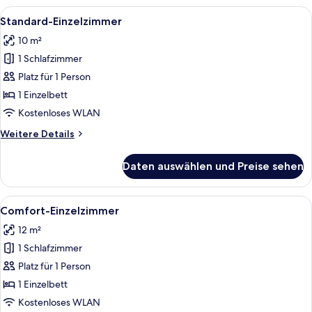
Room
Alle
Ein Hotelzimmer mit einem Bett, einem
7
Standard-Einzelzimmer
Fotos
10 m²
für
1 Schlafzimmer
Standard-
Einzelzimmer
Platz für 1 Person
anzeigen
1 Einzelbett
Kostenloses WLAN
Weitere
Weitere Details
Details
für
Daten auswählen und Preise sehen
Standard-
Einzelzimmer
Alle
Ein Hotelzimmer mit einem großen Bett
5
Comfort-Einzelzimmer
Fotos
12 m²
für
1 Schlafzimmer
Comfort-
Einzelzimmer
Platz für 1 Person
anzeigen
1 Einzelbett
Kostenloses WLAN