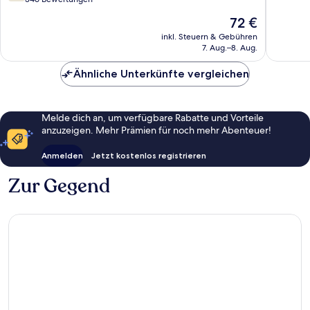
10,
10,
Hervorr
Der
72 €
Gut,
523
Preis
346
inkl. Steuern & Gebühren
Bewert
beträgt
7. Aug.–8. Aug.
Bewertungen
72 €
Ähnliche Unterkünfte vergleichen
Melde dich an, um verfügbare Rabatte und Vorteile
anzuzeigen. Mehr Prämien für noch mehr Abenteuer!
Anmelden
Jetzt kostenlos registrieren
Zur Gegend