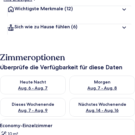
Wichtigste Merkmale
(12)
Sich wie zu Hause fühlen
(6)
Zimmeroptionen
Überprüfe die Verfügbarkeit für diese Daten
Überprüfe die Verfügbarkeit für heute Nacht, Aug. 6 - Aug. 7.
Überprüfe die Verfügbarkeit f
Heute Nacht
Morgen
Aug. 6 - Aug. 7
Aug. 7 - Aug. 8
Überprüfe die Verfügbarkeit für dieses Wochenende, Aug. 7 - 
Überprüfe die Verfügbarkeit f
Dieses Wochenende
Nächstes Wochenende
Aug. 7 - Aug. 9
Aug. 14 - Aug. 16
Alle
Economy-Einzelzimmer | Hochwertige 
5
Economy-Einzelzimmer
Fotos
10 m²