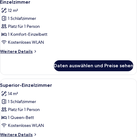
8
Einzelzimmer
Fotos
12 m²
für
1 Schlafzimmer
Einzelzimmer
anzeigen
Platz für 1 Person
1 Komfort-Einzelbett
Kostenloses WLAN
Weitere
Weitere Details
Details
für
Daten auswählen und Preise sehen
Einzelzimmer
Alle
Ein Hotelzimmer mit Bett, Kissen, ein
8
Superior-Einzelzimmer
Fotos
14 m²
für
1 Schlafzimmer
Superior-
Einzelzimmer
Platz für 1 Person
anzeigen
1 Queen-Bett
Kostenloses WLAN
Weitere
Weitere Details