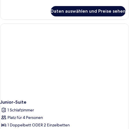
Details
für
Daten auswählen und Preise sehen
Superior-
Einzelzimmer
Junior-Suite
1 Schlafzimmer
Platz für 4 Personen
1 Doppelbett ODER 2 Einzelbetten