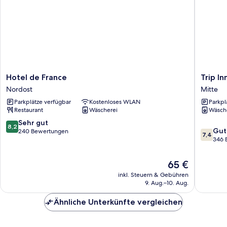
Hotel
Trip
Hotel de France
Trip I
de
Inn
Nordost
Mitte
France
Klee
Parkplätze verfügbar
Kostenloses WLAN
Parkpl
Nordost
am
Restaurant
Wäscherei
Wäsch
Park
Wiesba
8.2
Sehr gut
8,2
7.4
Mitte
Gut
von
240 Bewertungen
7,4
von
346 
10,
10,
Sehr
Gut,
gut,
Der
65 €
346
240
Preis
inkl. Steuern & Gebühren
Bewert
Bewertungen
beträgt
9. Aug.–10. Aug.
65 €
Ähnliche Unterkünfte vergleichen