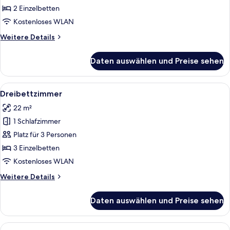
2 Einzelbetten
Kostenloses WLAN
Weitere
Weitere Details
Details
für
Daten auswählen und Preise sehen
Zweibettzimmer
Alle
Ein Hotelzimmer mit zwei Betten, jewe
8
Dreibettzimmer
Fotos
22 m²
für
1 Schlafzimmer
Dreibettzimmer
anzeigen
Platz für 3 Personen
3 Einzelbetten
Kostenloses WLAN
Weitere
Weitere Details
Details
für
Daten auswählen und Preise sehen
Dreibettzimmer
Alle
Ein ordentlich bezogenes Bett mit we