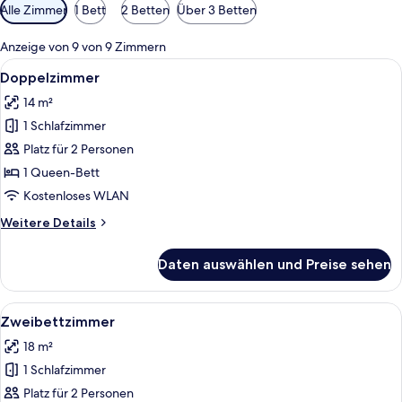
Verfügbare
Alle Zimmer
1 Bett
2 Betten
Über 3 Betten
Filter
für
Anzeige von 9 von 9 Zimmern
Zimmer
Alle
Ein Hotelzimmer mit Bett, Nachttisch,
8
Doppelzimmer
Fotos
14 m²
für
1 Schlafzimmer
Doppelzimmer
anzeigen
Platz für 2 Personen
1 Queen-Bett
Kostenloses WLAN
Weitere
Weitere Details
Details
für
Daten auswählen und Preise sehen
Doppelzimmer
Alle
Ein Hotelzimmer mit zwei Einzelbette
8
Zweibettzimmer
Fotos
18 m²
für
1 Schlafzimmer
Zweibettzimmer
anzeigen
Platz für 2 Personen