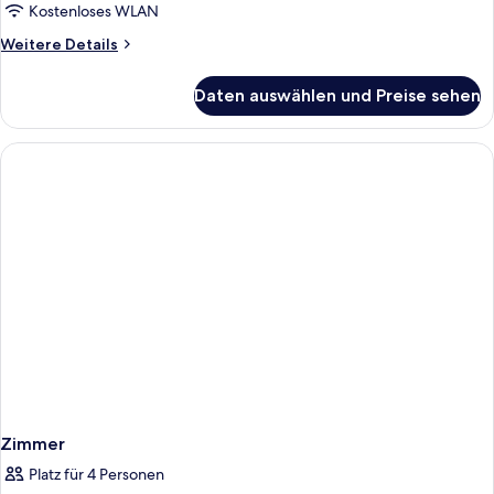
Kostenloses WLAN
Weitere
Weitere Details
Details
für
Daten auswählen und Preise sehen
Zimmer
Zimmer
Platz für 4 Personen