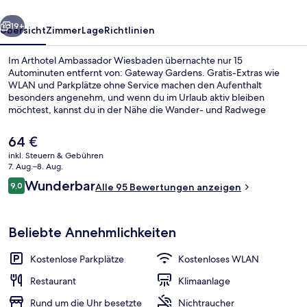
rück
Weiter
19+
Übersicht
Zimmer
Lage
Richtlinien
Im Arthotel Ambassador Wiesbaden übernachte nur 15
Autominuten entfernt von: Gateway Gardens. Gratis-Extras wie
WLAN und Parkplätze ohne Service machen den Aufenthalt
besonders angenehm, und wenn du im Urlaub aktiv bleiben
möchtest, kannst du in der Nähe die Wander- und Radwege
nutzen. Eine Terrasse und ein Garten gehören ebenfalls zum
Angebot.
Der
64 €
aktuelle
inkl. Steuern & Gebühren
Preis
7. Aug.–8. Aug.
Fassade der Unterkunft
beträgt
Bewertungen
Wunderbar
9,0
Alle 95 Bewertungen anzeigen
64 €.
9,0 von 10.
Beliebte Annehmlichkeiten
Kostenlose Parkplätze
Kostenloses WLAN
Restaurant
Klimaanlage
Rund um die Uhr besetzte
Nichtraucher