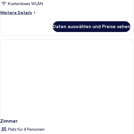
Kostenloses WLAN
Weitere
Weitere Details
Details
für
Daten auswählen und Preise sehen
Junior-
Suite
Zimmer
Platz für 4 Personen