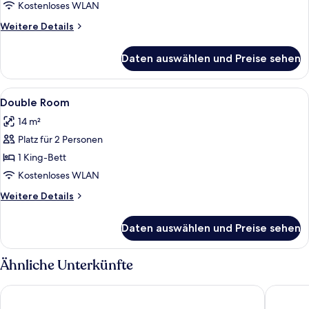
Kostenloses WLAN
Weitere
Weitere Details
Details
für
Daten auswählen und Preise sehen
Zimmer
Alle
Allergikerbettwaren, Minibar, Schreibt
1
Double Room
Fotos
14 m²
für
Platz für 2 Personen
Double
Room
1 King-Bett
anzeigen
Kostenloses WLAN
Weitere
Weitere Details
Details
für
Daten auswählen und Preise sehen
Double
Room
Ähnliche Unterkünfte
Hotel de France
Trip Inn