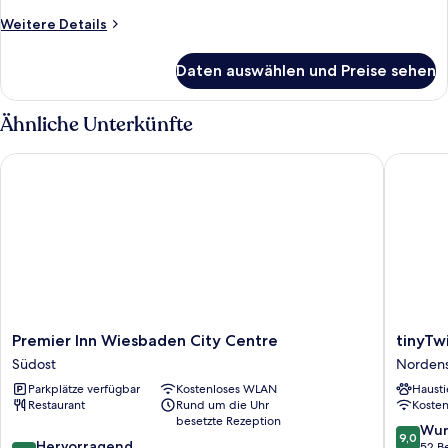
Bett
Weitere
Weitere Details
anzeigen
Details
für
Daten auswählen und Preise sehen
Courtyard
Room,
Zimmer,
Ähnliche Unterkünfte
1 King-
Bett
Premier Inn Wiesbaden City Centre
tinyTwic
Premier
tinyTwic
Premier Inn Wiesbaden City Centre
tinyTw
Inn
Hotel
Südost
Nordens
Wiesbaden
Wiesba
Parkplätze verfügbar
Kostenloses WLAN
Hausti
City
Nordens
Restaurant
Rund um die Uhr
Koste
Centre
besetzte Rezeption
Südost
9.0
Wun
9,0
8.8
Hervorragend
von
52 B