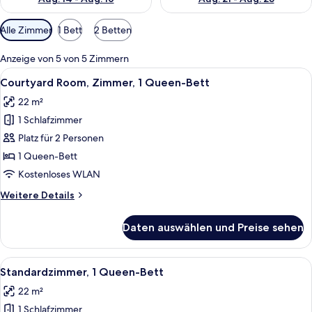
Verfügbare
Alle Zimmer
1 Bett
2 Betten
Filter
für
Anzeige von 5 von 5 Zimmern
Zimmer
Alle
Ein Hotelzimmer mit einem großen Bet
4
Courtyard Room, Zimmer, 1 Queen-Bett
Fotos
22 m²
für
1 Schlafzimmer
Courtyard
Room,
Platz für 2 Personen
Zimmer,
1 Queen-Bett
1
Kostenloses WLAN
Queen-
Weitere
Weitere Details
Bett
Details
anzeigen
für
Daten auswählen und Preise sehen
Courtyard
Room,
Zimmer,
Alle
Ein Hotelzimmer mit einem Holztisch,
2
1
Standardzimmer, 1 Queen-Bett
Fotos
Queen-
22 m²
Bett
für
1 Schlafzimmer