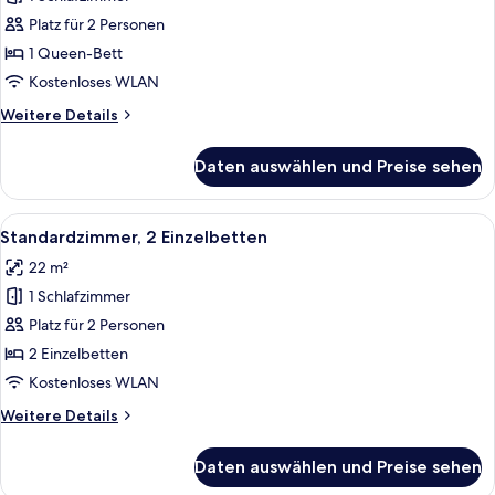
Standardzimmer,
1
Platz für 2 Personen
Queen-
1 Queen-Bett
Bett
Kostenloses WLAN
anzeigen
Weitere
Weitere Details
Details
für
Daten auswählen und Preise sehen
Standardzimmer,
1
Queen-
Alle
Ein Wohngebiet mit Häusern, Bäumen
2
Bett
Standardzimmer, 2 Einzelbetten
Fotos
22 m²
für
1 Schlafzimmer
Standardzimmer,
2 Einzelbetten
Platz für 2 Personen
anzeigen
2 Einzelbetten
Kostenloses WLAN
Weitere
Weitere Details
Details
für
Daten auswählen und Preise sehen
Standardzimmer,
2 Einzelbetten