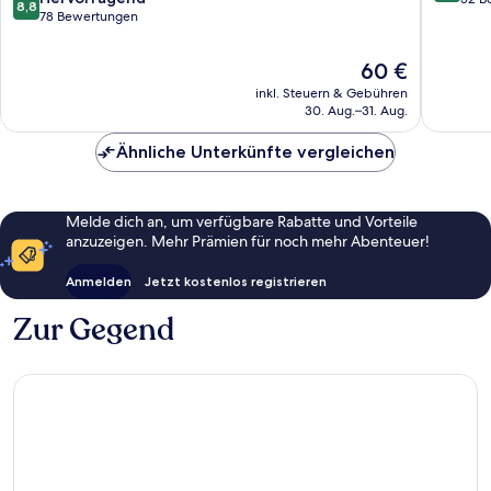
8,8
von
78 Bewertungen
10,
10,
Wunder
Hervorragend,
52
Der
60 €
78
Bewert
Preis
inkl. Steuern & Gebühren
Bewertungen
beträgt
30. Aug.–31. Aug.
60 €
Ähnliche Unterkünfte vergleichen
Melde dich an, um verfügbare Rabatte und Vorteile
anzuzeigen. Mehr Prämien für noch mehr Abenteuer!
Anmelden
Jetzt kostenlos registrieren
Zur Gegend