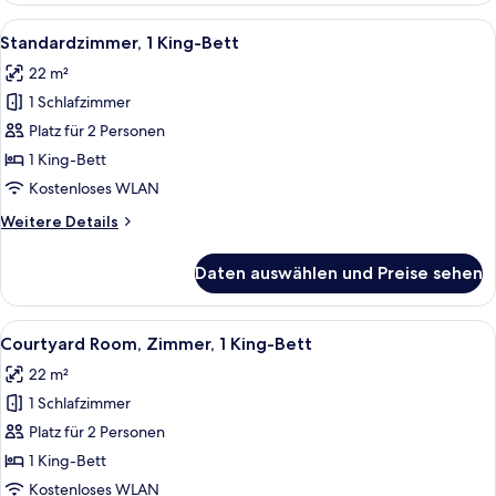
Alle
Ein Hotelzimmer mit einem großen Bett
7
Standardzimmer, 1 King-Bett
Fotos
22 m²
für
1 Schlafzimmer
Standardzimmer,
1 King-
Platz für 2 Personen
Bett
1 King-Bett
anzeigen
Kostenloses WLAN
Weitere
Weitere Details
Details
für
Daten auswählen und Preise sehen
Standardzimmer,
1 King-
Bett
Alle
Ein Hotelzimmer mit einem großen Bet
3
Courtyard Room, Zimmer, 1 King-Bett
Fotos
22 m²
für
1 Schlafzimmer
Courtyard
Room,
Platz für 2 Personen
Zimmer,
1 King-Bett
1 King-
Kostenloses WLAN