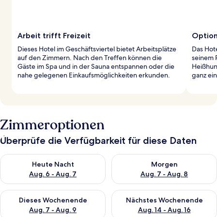
Arbeit trifft Freizeit
Option
Dieses Hotel im Geschäftsviertel bietet Arbeitsplätze
Das Hote
auf den Zimmern. Nach den Treffen können die
seinem 
Gäste im Spa und in der Sauna entspannen oder die
Heißhung
nahe gelegenen Einkaufsmöglichkeiten erkunden.
ganz ein
Zimmeroptionen
Überprüfe die Verfügbarkeit für diese Daten
Überprüfe die Verfügbarkeit für heute Nacht, Aug. 6 - Aug. 7.
Überprüfe die Verfügbarkeit f
Heute Nacht
Morgen
Aug. 6 - Aug. 7
Aug. 7 - Aug. 8
Überprüfe die Verfügbarkeit für dieses Wochenende, Aug. 7 - 
Überprüfe die Verfügbarkeit f
Dieses Wochenende
Nächstes Wochenende
Aug. 7 - Aug. 9
Aug. 14 - Aug. 16