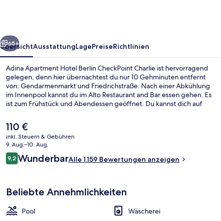
Berlin
CheckPoint
Charlie
rück
Weiter
65+
Übersicht
Ausstattung
Lage
Preise
Richtlinien
Adina Apartment Hotel Berlin CheckPoint Charlie ist hervorragend
gelegen, denn hier übernachtest du nur 10 Gehminuten entfernt
von: Gendarmenmarkt und Friedrichstraße. Nach einer Abkühlung
im Innenpool kannst du im Alto Restaurant and Bar essen gehen. Es
ist zum Frühstück und Abendessen geöffnet. Du kannst dich auf
eine Loungebar und einen Fitnessbereich freuen. Die Zimmer sind
mit Kühlschränken und Mikrowellen versehen. Andere Reisende
Der
110 €
lieben das hilfsbereite Personal und die Lage. Die öffentlichen
aktuelle
inkl. Steuern & Gebühren
Verkehrsmittel sind nur einen kurzen Fußmarsch entfernt: Zur U-
Preis
9. Aug.–10. Aug.
Bahnhof Spittelmarkt sind es 5 Minuten und zur U-Bahnhof
Eingangsbereich
beträgt
Bewertungen
Hausvogteiplatz 7 Minuten.
Wunderbar
9,2
Alle 1.159 Bewertungen anzeigen
110 €.
9,2 von 10.
Beliebte Annehmlichkeiten
Pool
Wäscherei