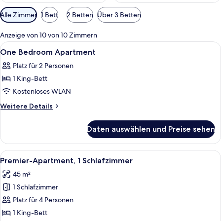
Verfügbare
Alle Zimmer
1 Bett
2 Betten
Über 3 Betten
Filter
für
Anzeige von 10 von 10 Zimmern
Zimmer
Alle
Hochwertige Bettwaren, Zimmersafe, 
8
One Bedroom Apartment
Fotos
Platz für 2 Personen
für
1 King-Bett
One
Bedroom
Kostenloses WLAN
Apartment
Weitere
Weitere Details
anzeigen
Details
für
Daten auswählen und Preise sehen
One
Bedroom
Apartment
Alle
Ein Hotelzimmer mit einem großen Be
14
Premier-Apartment, 1 Schlafzimmer
Fotos
45 m²
für
1 Schlafzimmer
Premier-
Apartment,
Platz für 4 Personen
1
1 King-Bett