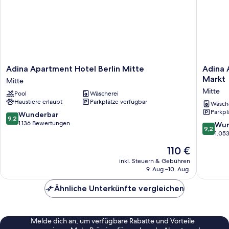
Adina
Adina
Adina Apartment Hotel Berlin Mitte
Adina 
Apartment
Apartme
Markt
Mitte
Hotel
Hotel
Mitte
Pool
Wäscherei
Berlin
Berlin
Haustiere erlaubt
Parkplätze verfügbar
Mitte
Hackesc
Wäsch
Parkpl
Mitte
Markt
9.2
Wunderbar
9,2
Mitte
von
1.136 Bewertungen
9.2
Wun
9,2
10,
von
1.05
Wunderbar,
10,
Der
110 €
1.136
Wunder
Preis
Bewertungen
1.053
inkl. Steuern & Gebühren
beträgt
9. Aug.–10. Aug.
Bewert
110 €
Ähnliche Unterkünfte vergleichen
Melde dich an, um verfügbare Rabatte und Vorteile