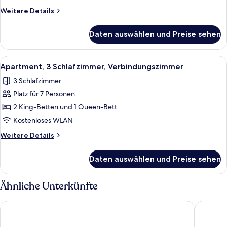
anzeigen
Weitere
Weitere Details
Details
für
Daten auswählen und Preise sehen
Familienapartment,
2 Schlafzimmer,
Verbindungszimmer
Alle
Ein modernes Hotelzimmer mit einer Co
9
Apartment, 3 Schlafzimmer, Verbindungszimmer
Fotos
3 Schlafzimmer
für
Platz für 7 Personen
Apartment,
3 Schlafzimmer,
2 King-Betten und 1 Queen-Bett
Verbindungszimmer
Kostenloses WLAN
anzeigen
Weitere
Weitere Details
Details
für
Daten auswählen und Preise sehen
Apartment,
3 Schlafzimmer,
Verbindungszimmer
Ähnliche Unterkünfte
Adina Apartment Hotel Berlin Mitte
Adina Ap