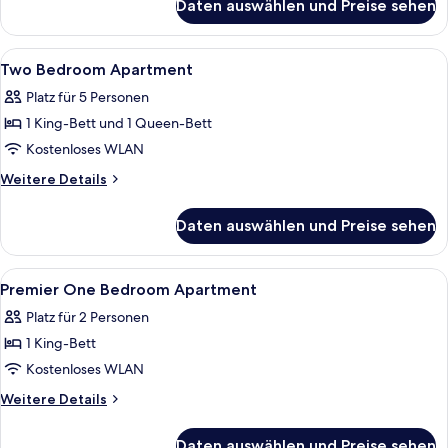
Daten auswählen und Preise sehen
Apartment,
2 Schlafzimmer
Alle
Hochwertige Bettwaren, Zimmersafe, 
9
Two Bedroom Apartment
Fotos
Platz für 5 Personen
für
1 King-Bett und 1 Queen-Bett
Two
Bedroom
Kostenloses WLAN
Apartment
Weitere
Weitere Details
anzeigen
Details
für
Daten auswählen und Preise sehen
Two
Bedroom
Apartment
Alle
Hochwertige Bettwaren, Zimmersafe, 
9
Premier One Bedroom Apartment
Fotos
Platz für 2 Personen
für
1 King-Bett
Premier
One
Kostenloses WLAN
Bedroom
Weitere
Weitere Details
Apartment
Details
für
anzeigen
Daten auswählen und Preise sehen