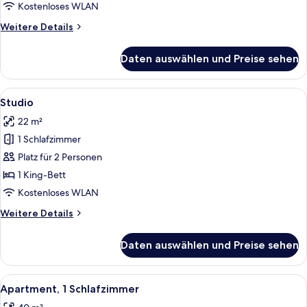
Schlafzimmer
Kostenloses WLAN
anzeigen
Weitere
Weitere Details
Details
für
Daten auswählen und Preise sehen
Premier-
Apartment,
1
Alle
Ein Hotelzimmer mit Sofa, Sessel, klei
11
Schlafzimmer
Studio
Fotos
22 m²
für
1 Schlafzimmer
Studio
anzeigen
Platz für 2 Personen
1 King-Bett
Kostenloses WLAN
Weitere
Weitere Details
Details
für
Daten auswählen und Preise sehen
Studio
Alle
Ein modernes Hotelzimmer mit Sofa, 
19
Apartment, 1 Schlafzimmer
Fotos