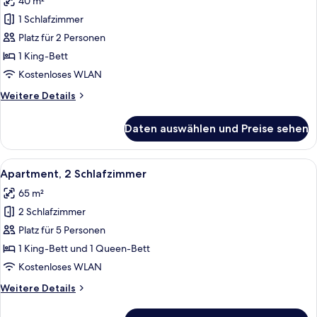
40 m²
für
1 Schlafzimmer
Apartment,
1
Platz für 2 Personen
Schlafzimmer
1 King-Bett
anzeigen
Kostenloses WLAN
Weitere
Weitere Details
Details
für
Daten auswählen und Preise sehen
Apartment,
1
Schlafzimmer
Alle
Ein modernes Hotelzimmer mit einer Co
15
Apartment, 2 Schlafzimmer
Fotos
65 m²
für
2 Schlafzimmer
Apartment,
2 Schlafzimmer
Platz für 5 Personen
anzeigen
1 King-Bett und 1 Queen-Bett
Kostenloses WLAN
Weitere
Weitere Details
Details
für