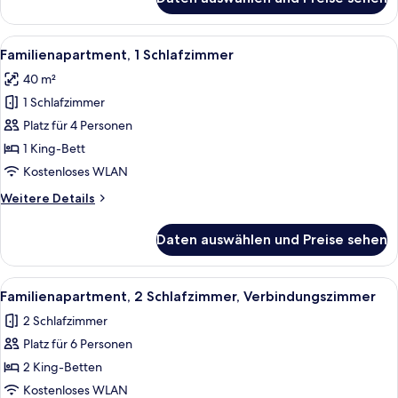
Premier
One
Bedroom
Alle
Ein modernes Hotelzimmer mit Sofa, 
11
Apartment
Familienapartment, 1 Schlafzimmer
Fotos
40 m²
für
1 Schlafzimmer
Familienapartment,
1
Platz für 4 Personen
Schlafzimmer
1 King-Bett
anzeigen
Kostenloses WLAN
Weitere
Weitere Details
Details
für
Daten auswählen und Preise sehen
Familienapartment,
1
Schlafzimmer
Alle
Ein Hotelzimmer mit Sofa, Sessel, klei
10
Familienapartment, 2 Schlafzimmer, Verbindungszimmer
Fotos
2 Schlafzimmer
für
Platz für 6 Personen
Familienapartment,
2 Schlafzimmer,
2 King-Betten
Verbindungszimmer
Kostenloses WLAN