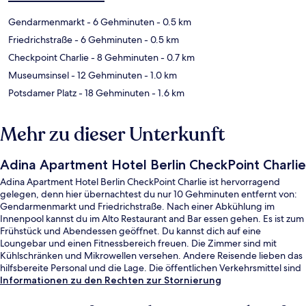
Gendarmenmarkt
- 6 Gehminuten
- 0.5 km
Friedrichstraße
- 6 Gehminuten
- 0.5 km
Checkpoint Charlie
- 8 Gehminuten
- 0.7 km
Museumsinsel
- 12 Gehminuten
- 1.0 km
Potsdamer Platz
- 18 Gehminuten
- 1.6 km
Mehr zu dieser Unterkunft
Adina Apartment Hotel Berlin CheckPoint Charlie
Adina Apartment Hotel Berlin CheckPoint Charlie ist hervorragend
gelegen, denn hier übernachtest du nur 10 Gehminuten entfernt von:
Gendarmenmarkt und Friedrichstraße. Nach einer Abkühlung im
Innenpool kannst du im Alto Restaurant and Bar essen gehen. Es ist zum
Frühstück und Abendessen geöffnet. Du kannst dich auf eine
Loungebar und einen Fitnessbereich freuen. Die Zimmer sind mit
Kühlschränken und Mikrowellen versehen. Andere Reisende lieben das
hilfsbereite Personal und die Lage. Die öffentlichen Verkehrsmittel sind
nur einen kurzen Fußmarsch entfernt: Zur U-Bahnhof Spittelmarkt sind
Informationen zu den Rechten zur Stornierung
es 5 Minuten und zur U-Bahnhof Hausvogteiplatz 7 Minuten.