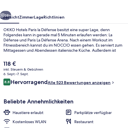
Défense
rück
Weiter
38+
Übersicht
Zimmer
Lage
Richtlinien
OKKO Hotels Paris la Défense besitzt eine super Lage, denn
Folgendes kann in gerade mal 5 Minuten erlaufen werden: La
Défense und Paris La Défense Arena. Nach einem Workout im
Fitnessbereich kannst du im NOCCIO essen gehen. Es serviert zum
Mittagessen und Abendessen italienische Küche. Außerdem ist
Folgendes mit dem Auto höchstens 10 Minuten entfernt:
Triumphbogen und Champs-Élysées. Andere Reisende lieben das
Der
118 €
hilfsbereite Personal. Die öffentlichen Verkehrsmittel sind nur einen
aktuelle
inkl. Steuern & Gebühren
kurzen Fußmarsch entfernt: Zur RER-Station Nanterre Préfecture
Preis
6. Sept.–7. Sept.
sind es 8 Minuten und zur U-Bahn-Station La Défense 13 Minuten.
Innenbereich
beträgt
Bewertungen
Hervorragend
8,8
Alle 523 Bewertungen anzeigen
118 €.
8,8 von 10.
Beliebte Annehmlichkeiten
Haustiere erlaubt
Parkplätze verfügbar
Kostenloses WLAN
Restaurant