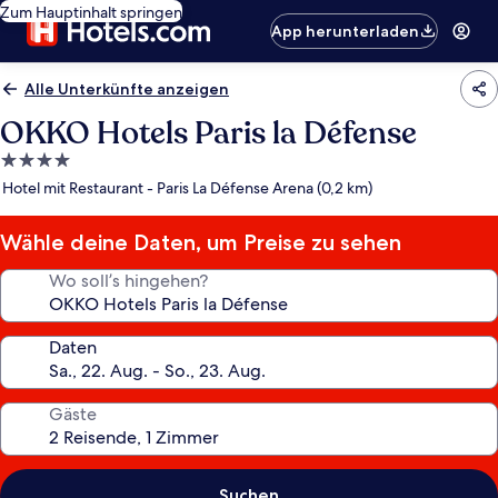
Zum Hauptinhalt springen
App herunterladen
Alle Unterkünfte anzeigen
OKKO Hotels Paris la Défense
4.0-
Sterne-
Hotel mit Restaurant - Paris La Défense Arena (0,2 km)
Unterkunft
Wähle deine Daten, um Preise zu sehen
Wo soll’s hingehen?
Daten
Gäste
Suchen