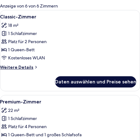
für
Anzeige von 6 von 6 Zimmern
Zimmer
Alle
Ein modernes Hotelzimmer mit einem B
6
Classic-Zimmer
Fotos
18 m²
für
1 Schlafzimmer
Classic-
Zimmer
Platz für 2 Personen
anzeigen
1 Queen-Bett
Kostenloses WLAN
Weitere
Weitere Details
Details
für
Daten auswählen und Preise sehen
Classic-
Zimmer
Alle
Ein Hotelzimmer mit einem großen Bet
4
Premium-Zimmer
Fotos
22 m²
für
1 Schlafzimmer
Premium-
Zimmer
Platz für 4 Personen
anzeigen
1 Queen-Bett und 1 großes Schlafsofa