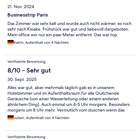
21. Nov. 2024
Businesstrip Paris
Das Zimmer war sehr kalt und wurde auch nicht wärmer, es roch
sehr nach Kloake. Frühstück war gut und liebevoll dargeboten.
Mein office wsr nur ein paar Meter entfernt. Das war top.
Katrin, Aufenthalt von 4 Nächten
Verifizierte Bewertung
8/10 – Sehr gut
30. Sept. 2025
Alles war gut, aber mehrmals täglich gab es in unserem
Hotelzimmer und im Aufenthaltsraum für alle Quitchende
Geräusche (von einer Wasserleitung oder einem anderen
ähnlichem Ding). Auch einmal um 4-5 Uhr morgens. Besonders
morgens um 8 Uhr mehr. Vermutlich vom duschen wenn das
Wasser mit Druck durch die Leitungen kommt. Schwer
Julien, Aufenthalt von 4 Nächten
lokalisieren, aber nervig. Sonst war alles gut, Service (zum
Beispiel Wasser auf jedem Stockwerk zum gratis abfüllen (ohne
Chlorgeschnack, was in Frankreich üblich ist). Gibt bis 18 Uhr
Verifizierte Bewertung
auch Snacks gratis zum Beispiel Wasser, Joghurt, Kuchen,