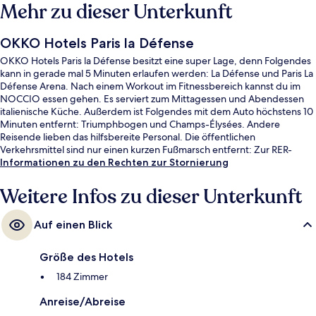
Mehr zu dieser Unterkunft
OKKO Hotels Paris la Défense
OKKO Hotels Paris la Défense besitzt eine super Lage, denn Folgendes
kann in gerade mal 5 Minuten erlaufen werden: La Défense und Paris La
Défense Arena. Nach einem Workout im Fitnessbereich kannst du im
NOCCIO essen gehen. Es serviert zum Mittagessen und Abendessen
italienische Küche. Außerdem ist Folgendes mit dem Auto höchstens 10
Minuten entfernt: Triumphbogen und Champs-Élysées. Andere
Reisende lieben das hilfsbereite Personal. Die öffentlichen
Verkehrsmittel sind nur einen kurzen Fußmarsch entfernt: Zur RER-
Station Nanterre Préfecture sind es 8 Minuten und zur U-Bahn-Station
Informationen zu den Rechten zur Stornierung
La Défense 13 Minuten.
Weitere Infos zu dieser Unterkunft
Auf einen Blick
Größe des Hotels
184 Zimmer
Anreise/Abreise