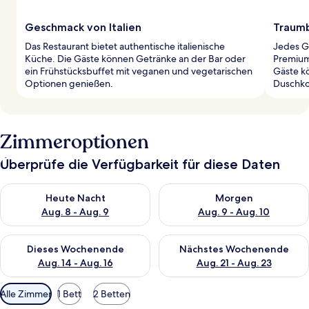
Geschmack von Italien
Traumb
Das Restaurant bietet authentische italienische
Jedes G
Küche. Die Gäste können Getränke an der Bar oder
Premium
ein Frühstücksbuffet mit veganen und vegetarischen
Gäste k
Optionen genießen.
Duschko
Zimmeroptionen
Überprüfe die Verfügbarkeit für diese Daten
Überprüfe die Verfügbarkeit für heute Nacht, Aug. 8 - Aug. 9.
Überprüfe die Verfügbarkeit f
Heute Nacht
Morgen
Aug. 8 - Aug. 9
Aug. 9 - Aug. 10
Überprüfe die Verfügbarkeit für dieses Wochenende, Aug. 14 -
Überprüfe die Verfügbarkeit f
Dieses Wochenende
Nächstes Wochenende
Aug. 14 - Aug. 16
Aug. 21 - Aug. 23
Verfügbare
Alle Zimmer
1 Bett
2 Betten
Filter