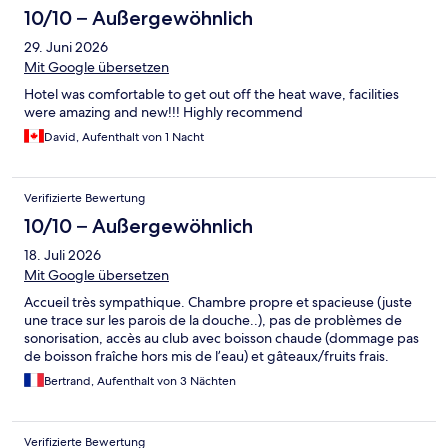
Apfel… 7-10 Minuten zur Bahn und dann ab ins Stadtzentrum.
10/10 – Außergewöhnlich
Ins Stadtzentrum laufen unmöglich (zu weit).
29. Juni 2026
Mit Google übersetzen
Hotel was comfortable to get out off the heat wave, facilities
were amazing and new!!! Highly recommend
David, Aufenthalt von 1 Nacht
Verifizierte Bewertung
10/10 – Außergewöhnlich
18. Juli 2026
Mit Google übersetzen
Accueil très sympathique. Chambre propre et spacieuse (juste
une trace sur les parois de la douche..), pas de problèmes de
sonorisation, accès au club avec boisson chaude (dommage pas
de boisson fraîche hors mis de l’eau) et gâteaux/fruits frais.
Bertrand, Aufenthalt von 3 Nächten
Verifizierte Bewertung