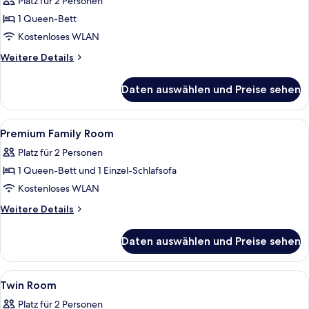
Platz für 2 Personen
für
1 Queen-Bett
Classic
Room
Kostenloses WLAN
anzeigen
Weitere
Weitere Details
Details
für
Daten auswählen und Preise sehen
Classic
Room
Alle
Hochwertige Bettwaren, Daunenbettde
5
Premium Family Room
Fotos
Platz für 2 Personen
für
1 Queen-Bett und 1 Einzel-Schlafsofa
Premium
Family
Kostenloses WLAN
Room
Weitere
Weitere Details
anzeigen
Details
für
Daten auswählen und Preise sehen
Premium
Family
Room
Alle
Ein Hotelzimmer mit zwei Betten, ein
6
Twin Room
Fotos
Platz für 2 Personen