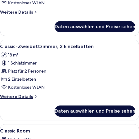
Kostenloses WLAN
Weitere
Weitere Details
Details
für
Daten auswählen und Preise sehen
Premium-
Zimmer
Alle
Ein Hotelzimmer mit zwei Betten, ein
3
Classic-Zweibettzimmer, 2 Einzelbetten
Fotos
18 m²
für
1 Schlafzimmer
Classic-
Zweibettzimmer,
Platz für 2 Personen
2 Einzelbetten
2 Einzelbetten
anzeigen
Kostenloses WLAN
Weitere
Weitere Details
Details
für
Daten auswählen und Preise sehen
Classic-
Zweibettzimmer,
2 Einzelbetten
Alle
Ein modernes Hotelzimmer mit Schreibti
3
Classic Room
Fotos