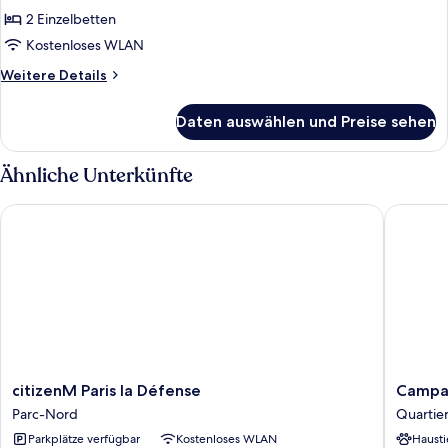
für
2 Einzelbetten
Twin
Room
Kostenloses WLAN
anzeigen
Weitere
Weitere Details
Details
für
Daten auswählen und Preise sehen
Twin
Room
Ähnliche Unterkünfte
citizenM Paris la Défense
Campanil
citizenM
Campani
citizenM Paris la Défense
Campan
Paris
PRIME
Parc-Nord
Quartier
la
-
Parkplätze verfügbar
Kostenloses WLAN
Hausti
Défense
Nanterr