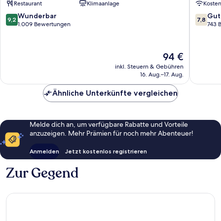
Restaurant
Klimaanlage
Koste
Parc-
La
Nord
Défense
9.2
7.8
Wunderbar
Gut
9,2
7,8
Quartier
von
von
1.009 Bewertungen
743 
de
10,
10,
la
Wunderbar,
Gut,
Boule
1.009
743
Der
94 €
-
Bewertungen
Bewert
Preis
inkl. Steuern & Gebühren
Champs
beträgt
16. Aug.–17. Aug.
Pierreux
94 €
Ähnliche Unterkünfte vergleichen
Melde dich an, um verfügbare Rabatte und Vorteile
anzuzeigen. Mehr Prämien für noch mehr Abenteuer!
Anmelden
Jetzt kostenlos registrieren
Zur Gegend