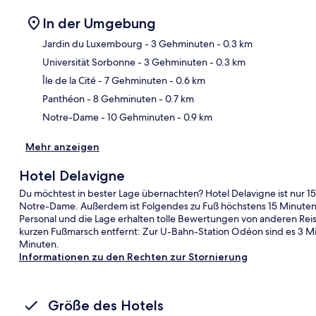
In der Umgebung
Jardin du Luxembourg
- 3 Gehminuten
- 0.3 km
Universität Sorbonne
- 3 Gehminuten
- 0.3 km
Kar
Île de la Cité
- 7 Gehminuten
- 0.6 km
Panthéon
- 8 Gehminuten
- 0.7 km
Notre-Dame
- 10 Gehminuten
- 0.9 km
Mehr anzeigen
Hotel Delavigne
Du möchtest in bester Lage übernachten? Hotel Delavigne ist nur 
Notre-Dame. Außerdem ist Folgendes zu Fuß höchstens 15 Minuten en
Personal und die Lage erhalten tolle Bewertungen von anderen Reis
kurzen Fußmarsch entfernt: Zur U-Bahn-Station Odéon sind es 3 Mi
Minuten.
Informationen zu den Rechten zur Stornierung
Größe des Hotels