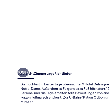
59+
Übersicht
Zimmer
Lage
Richtlinien
Du möchtest in bester Lage übernachten? Hotel Delavigne
Notre-Dame. Außerdem ist Folgendes zu Fuß höchstens 15 M
Personal und die Lage erhalten tolle Bewertungen von and
kurzen Fußmarsch entfernt: Zur U-Bahn-Station Odéon sin
Minuten.