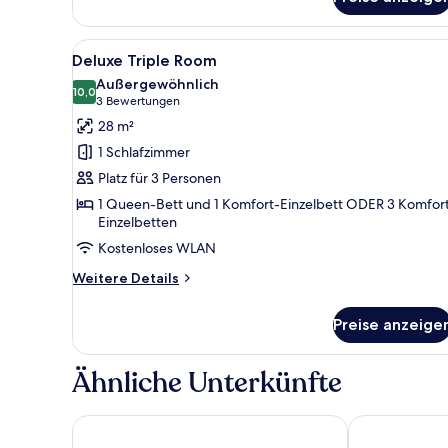
Double
Room
Alle
Ein Hotelzimmer mit einem gro
5
Deluxe Triple Room
Fotos
Außergewöhnlich
für
10,0
10,0 von 10
(3
3 Bewertungen
Deluxe
Bewertungen)
28 m²
Triple
1 Schlafzimmer
Room
Platz für 3 Personen
anzeigen
1 Queen-Bett und 1 Komfort-Einzelbett ODER 3 Komfor
Einzelbetten
Kostenloses WLAN
Weitere
Weitere Details
Details
für
Preise anzeige
Deluxe
Triple
Room
Ähnliche Unterkünfte
Hotel Europe Saint Severin Paris
Grand Hotel 