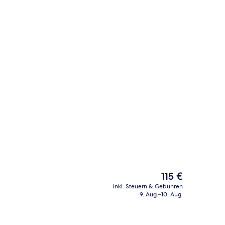
 Unterkunft
Lobby
Der
115 €
aktuelle
inkl. Steuern & Gebühren
Preis
9. Aug.–10. Aug.
rühstücksbuffet gegen Gebühr
Superior-Doppelzimmer | Hochwertig
beträgt
115 €.