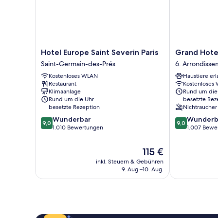
Hotel
Grand
Hotel Europe Saint Severin Paris
Grand Hote
Europe
Hotel
Saint-Germain-des-Prés
6. Arrondisse
Saint
des
Kostenloses WLAN
Haustiere erl
Severin
Balcons
Restaurant
Kostenloses
Paris
6.
Klimaanlage
Rund um die
Saint-
Arrondisseme
Rund um die Uhr
besetzte Rez
Germain-
besetzte Rezeption
Nichtraucher
des-
9.0
9.0
Wunderbar
Wunderb
Prés
9,0
9,0
von
von
1.010 Bewertungen
1.007 Bewe
10,
10,
Wunderbar,
Wunderbar,
Der
115 €
1.010
1.007
Preis
inkl. Steuern & Gebühren
Bewertungen
Bewertungen
beträgt
9. Aug.–10. Aug.
115 €