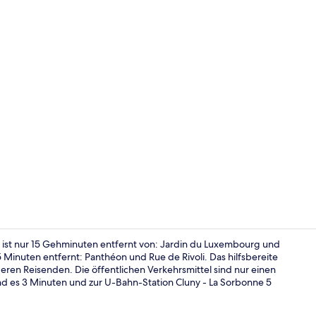
Fassade der
 ist nur 15 Gehminuten entfernt von: Jardin du Luxembourg und
inuten entfernt: Panthéon und Rue de Rivoli. Das hilfsbereite
eren Reisenden. Die öffentlichen Verkehrsmittel sind nur einen
Tägliches F
d es 3 Minuten und zur U-Bahn-Station Cluny - La Sorbonne 5