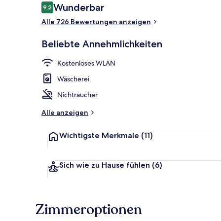
Bewertungen
Wunderbar
9,2
9,2 von 10.
Alle 726 Bewertungen anzeigen
Außenbereic
Beliebte Annehmlichkeiten
Kostenloses WLAN
Wäscherei
Nichtraucher
Alle anzeigen
Wichtigste Merkmale
(11)
Sich wie zu Hause fühlen
(6)
Zimmeroptionen