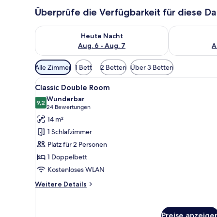
Überprüfe die Verfügbarkeit für diese D
Überprüfe die Verfügbarkeit für heute Nacht, Aug. 6
Überprüfe die
Heute Nacht
Aug. 6 - Aug. 7
A
Verfügbare
Alle Zimmer
1 Bett
2 Betten
Über 3 Betten
Filter
Alle
Classic Double Room | Hochwe
für
4
Classic Double Room
Fotos
Zimmer
Wunderbar
für
9,2
9,2 von 10
(24
24 Bewertungen
Classic
Bewertungen)
14 m²
Double
1 Schlafzimmer
Room
Platz für 2 Personen
anzeigen
1 Doppelbett
Kostenloses WLAN
Weitere
Weitere Details
Details
für
Classic
Preise anzeige