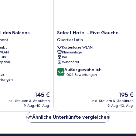
Select
l des Balcons
Select Hotel - Rive Gauche
Hotel
ment
Quartier Latin
-
aubt
Kostenloses WLAN
Rive
 WLAN
Klimaanlage
Gauche
 Uhr
Bar
nt
Quartier
eption
Wäscherei
Latin
9.4
Außergewöhnlich
9,4
ar
von
1.006 Bewertungen
rtungen
10,
Außergewöhnlich,
1.006
Der
Der
145 €
195 €
Bewertungen
Preis
Preis
inkl. Steuern & Gebühren
inkl. Steuern & Gebühren
beträgt
beträgt
9. Aug.–10. Aug.
9. Aug.–10. Aug.
145 €
195 €
Ähnliche Unterkünfte vergleichen