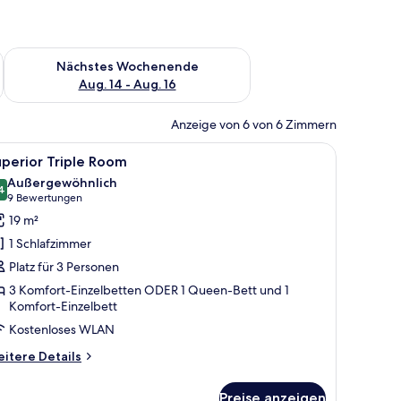
es Wochenende, Aug. 7 - Aug. 9.
Überprüfe die Verfügbarkeit für nächstes Wochenende, Aug. 1
Nächstes Wochenende
Aug. 14 - Aug. 16
Anzeige von 6 von 6 Zimmern
en, Zimmersafe, Schreibtisch, Verdunkelungsvorhänge
le
Superior Triple Room | Hochwertige Bettware
2
perior Triple Room
otos
Außergewöhnlich
ür
4
9,4 von 10
(9
9 Bewertungen
uperior
Bewertungen)
19 m²
riple
1 Schlafzimmer
oom
Platz für 3 Personen
nzeigen
3 Komfort-Einzelbetten ODER 1 Queen-Bett und 1
Komfort-Einzelbett
Kostenloses WLAN
itere
itere Details
tails
r
Preise anzeigen