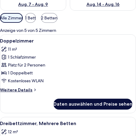
Aug. 7 - Aug. 9
Aug. 14 - Aug. 16
Verfügbare
Alle Zimmer
1 Bett
2 Betten
Filter
für
Anzeige von 5 von 5 Zimmern
Zimmer
Alle
Doppelzimmer | Schreibtisch, schallis
10
Doppelzimmer
Fotos
11 m²
für
1 Schlafzimmer
Doppelzimmer
anzeigen
Platz für 2 Personen
1 Doppelbett
Kostenloses WLAN
Weitere
Weitere Details
Details
für
Daten auswählen und Preise sehen
Doppelzimmer
Alle
Schreibtisch, schallisolierte Zimmer,
9
Dreibettzimmer, Mehrere Betten
Fotos
12 m²
für