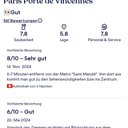
Paris Porte de Vincennes
Gut
7,4
561 Bewertungen
7,8
5,8
7,8
Sauberkeit
Lage
Personal & Service
Bewertungen
Verifizierte Bewertung
8/10 – Sehr gut
14. Nov. 2024
6-7 Minuten entfernt von der Metro "Saint Mandé". Von dort aus
kommt man gut zu den Sehenswürdigkeiten bzw ins Zentrum.
Aufenthalt von 3 Nächten
Verifizierte Bewertung
6/10 – Gut
26. Mai 2024
Standort des Zimmers im Hotel und Blickrichtung aus dem