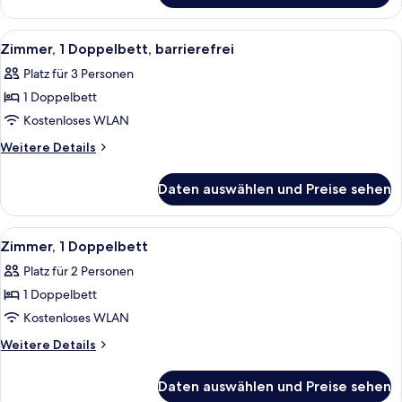
2 Einzelbetten
Alle
Zimmer, 1 Doppelbett, barrierefrei | S
11
Zimmer, 1 Doppelbett, barrierefrei
Fotos
Platz für 3 Personen
für
1 Doppelbett
Zimmer,
1
Kostenloses WLAN
Doppelbett,
Weitere
Weitere Details
barrierefrei
Details
für
anzeigen
Daten auswählen und Preise sehen
Zimmer,
1
Doppelbett,
Alle
Zimmer, 1 Doppelbett | Schreibtisch, s
9
barrierefrei
Zimmer, 1 Doppelbett
Fotos
Platz für 2 Personen
für
1 Doppelbett
Zimmer,
1
Kostenloses WLAN
Doppelbett
Weitere
Weitere Details
anzeigen
Details
für
Daten auswählen und Preise sehen
Zimmer,