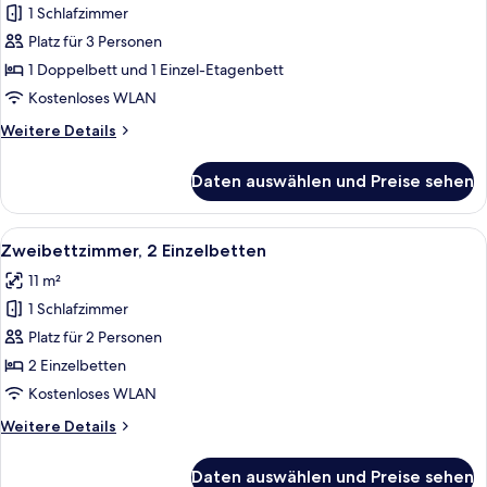
1 Schlafzimmer
Dreibettzimmer,
Mehrere
Platz für 3 Personen
Betten
1 Doppelbett und 1 Einzel-Etagenbett
anzeigen
Kostenloses WLAN
Weitere
Weitere Details
Details
für
Daten auswählen und Preise sehen
Dreibettzimmer,
Mehrere
Betten
Alle
Zweibettzimmer, 2 Einzelbetten | Schre
6
Zweibettzimmer, 2 Einzelbetten
Fotos
11 m²
für
1 Schlafzimmer
Zweibettzimmer,
2 Einzelbetten
Platz für 2 Personen
anzeigen
2 Einzelbetten
Kostenloses WLAN
Weitere
Weitere Details
Details
für
Daten auswählen und Preise sehen
Zweibettzimmer,