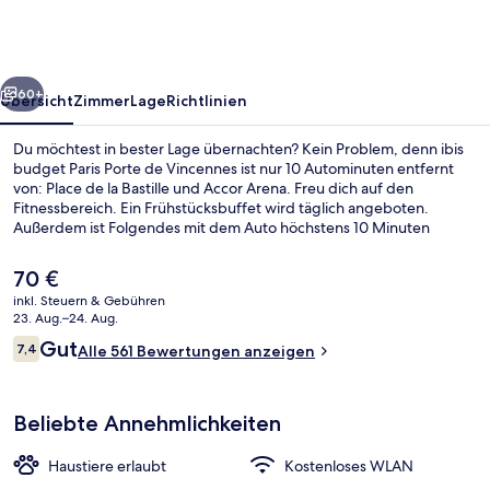
Porte
de
Vincennes
rück
Weiter
60+
Übersicht
Zimmer
Lage
Richtlinien
Du möchtest in bester Lage übernachten? Kein Problem, denn ibis
budget Paris Porte de Vincennes ist nur 10 Autominuten entfernt
von: Place de la Bastille und Accor Arena. Freu dich auf den
Fitnessbereich. Ein Frühstücksbuffet wird täglich angeboten.
Außerdem ist Folgendes mit dem Auto höchstens 10 Minuten
entfernt: Opéra Bastille und Île Saint-Louis. Die öffentlichen
Verkehrsmittel sind nur einen kurzen Fußmarsch entfernt: Zur
Der
70 €
Metrostation Saint-Mandé sind es 8 Minuten und zur U-Bahn-
aktuelle
inkl. Steuern & Gebühren
Station Porte de Vincennes 9 Minuten.
Preis
23. Aug.–24. Aug.
Außenbereich
beträgt
Bewertungen
Gut
7,4
Alle 561 Bewertungen anzeigen
70 €.
7,4 von 10.
Beliebte Annehmlichkeiten
Haustiere erlaubt
Kostenloses WLAN