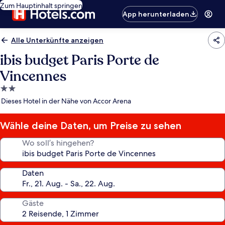
Zum Hauptinhalt springen
App herunterladen
Alle Unterkünfte anzeigen
ibis budget Paris Porte de
Vincennes
2.0-
Sterne-
Dieses Hotel in der Nähe von Accor Arena
Unterkunft
Wähle deine Daten, um Preise zu sehen
Wo soll’s hingehen?
Daten
Gäste