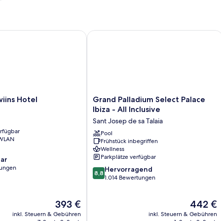
ns Hotel
Grand Palladium Select Palace Ibiza - A
Grand
wiins Hotel
Grand Palladium Select Palace
Palladium
Ibiza - All Inclusive
Select
Sant Josep de sa Talaia
Palace
erfügbar
Ibiza
Pool
 WLAN
Frühstück inbegriffen
-
Wellness
All
Parkplätze verfügbar
ar
Inclusive
tungen
8.8
Sant
Hervorragend
8,8
von
Josep
1.014 Bewertungen
10,
de
Hervorragend,
sa
Der
Der
393 €
442 €
1.014
Talaia
Preis
Preis
Bewertungen
inkl. Steuern & Gebühren
inkl. Steuern & Gebühren
beträgt
beträgt