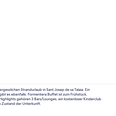
Außenberei
rgesslichen Strandurlaub in Sant Josep de sa Talaia. Ein
bt es ebenfalls. Formentera Buffet ist zum Frühstück,
ighlights gehören 3 Bars/Lounges, ein kostenloser Kinderclub
Rezeption
n Zustand der Unterkunft.