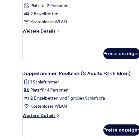
Poolblick
Platz für 2 Personen
(2
2 Einzelbetten
adults)
Kostenloses WLAN
anzeigen
Weitere
Weitere Details
Details
für
Doppelzimmer,
Poolblick
Preise anzeige
(2
adults)
Alle
Ein großer Swimmingpool, umg
5
Doppelzimmer, Poolblick (2 Adults +2 children)
Fotos
1 Schlafzimmer
für
Platz für 4 Personen
Doppelzimmer,
Poolblick
2 Einzelbetten und 1 großes Schlafsofa
(2
Kostenloses WLAN
Adults
Weitere
Weitere Details
+2
Details
children)
für
Preise anzeige
Doppelzimmer,
anzeigen
Poolblick