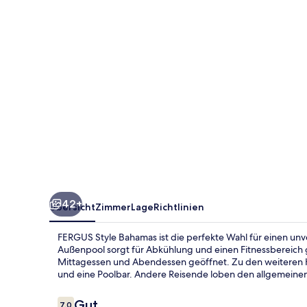
42+
Übersicht
Zimmer
Lage
Richtlinien
FERGUS Style Bahamas ist die perfekte Wahl für einen unve
Außenpool sorgt für Abkühlung und einen Fitnessbereich gi
Mittagessen und Abendessen geöffnet. Zu den weiteren H
und eine Poolbar. Andere Reisende loben den allgemeine
Bewertungen
Gut
7,0