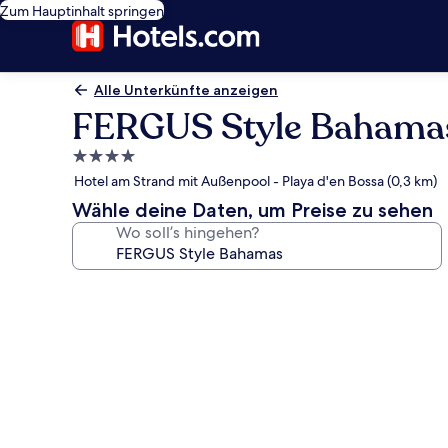
Zum Hauptinhalt springen
Alle Unterkünfte anzeigen
FERGUS Style Bahama
4.0-
Sterne-
Hotel am Strand mit Außenpool - Playa d'en Bossa (0,3 km)
Unterkunft
Wähle deine Daten, um Preise zu sehen
Wo soll’s hingehen?
Fotogalerie
von
FERGUS
Style
Bahamas