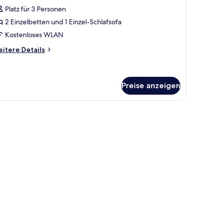
oolblick
Platz für 3 Personen
2
2 Einzelbetten und 1 Einzel-Schlafsofa
dults
Kostenloses WLAN
itere
itere Details
tails
hild)
r
ppelzimmer,
nzeigen
olblick
Preise anzeigen
ults
ild)