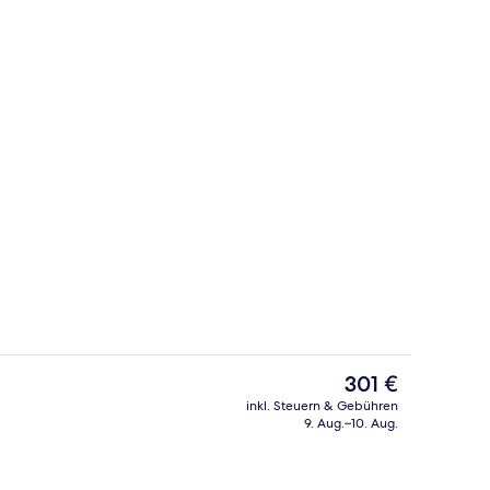
ch
Lobby
Der
301 €
aktuelle
inkl. Steuern & Gebühren
Preis
9. Aug.–10. Aug.
In Strandnähe
beträgt
301 €.