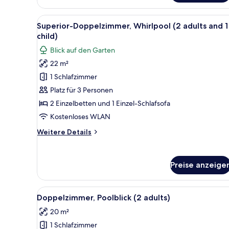
zur
Einzelnutzung
Alle
Eine Dachterrasse mit Whirlpoo
5
Superior-Doppelzimmer, Whirlpool (2 adults and 1
Fotos
child)
für
Blick auf den Garten
Superior-
22 m²
Doppelzimmer,
1 Schlafzimmer
Whirlpool
(2
Platz für 3 Personen
adults
2 Einzelbetten und 1 Einzel-Schlafsofa
and
Kostenloses WLAN
1
Weitere
Weitere Details
child)
Details
anzeigen
für
Superior-
Preise anzeige
Doppelzimmer,
Whirlpool
(2
Alle
Ein großer Swimmingpool, umg
5
adults
Doppelzimmer, Poolblick (2 adults)
Fotos
and
20 m²
1
für
child)
1 Schlafzimmer
Doppelzimmer,