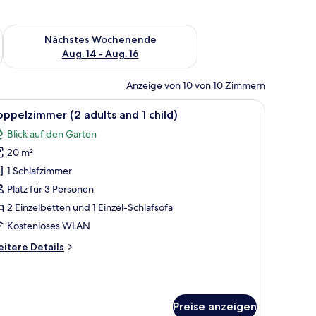
es Wochenende, Aug. 7 - Aug. 9.
Überprüfe die Verfügbarkeit für nächstes Wochenende, Aug. 1
Nächstes Wochenende
Aug. 14 - Aug. 16
Anzeige von 10 von 10 Zimmern
ungsvorhänge, kostenlose Babybetten
le
Zimmersafe, Schreibtisch, Verdunkelungsvor
4
ppelzimmer (2 adults and 1 child)
otos
Blick auf den Garten
ür
20 m²
oppelzimmer
2
1 Schlafzimmer
dults
Platz für 3 Personen
nd
2 Einzelbetten und 1 Einzel-Schlafsofa
Kostenloses WLAN
ild)
itere
itere Details
nzeigen
tails
r
ppelzimmer
Preise anzeigen
ults