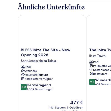
(2
Ähnliche Unterkünfte
Adults
+2
children)
BLESS Ibiza The Site - New Opening 2026
The Ibiza Twii
BLESS
The
BLESS Ibiza The Site - New
The Ibiza T
Ibiza
Ibiza
Opening 2026
Ibiza Town
The
Twiins
Sant Josep de sa Talaia
Pool
Site
Hotel
Parkplätze v
-
Pool
Ibiza
Kostenloses
Wellness
New
Town
Restaurant
Haustiere erlaubt
Opening
Parkplätze verfügbar
9.0
Wunderb
2026
9,0
von
657 Bewer
8.8
Sant
Hervorragend
8,8
10,
von
Josep
1.009 Bewertungen
Wunderbar,
10,
de
657
Hervorragend,
sa
Der
477 €
Bewertungen
1.009
Talaia
Preis
Bewertungen
inkl. Steuern & Gebühren
beträgt