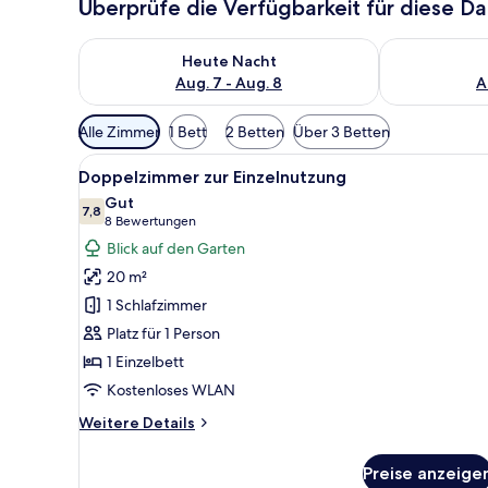
Überprüfe die Verfügbarkeit für diese D
Überprüfe die Verfügbarkeit für heute Nacht, Aug. 7
Überprüfe die
Heute Nacht
Aug. 7 - Aug. 8
A
Verfügbare
Alle Zimmer
1 Bett
2 Betten
Über 3 Betten
Filter
Alle
Zimmersafe, Schreibtisch, Ve
für
4
Doppelzimmer zur Einzelnutzung
Fotos
Zimmer
Gut
für
7,8
7,8 von 10
(8
8 Bewertungen
Doppelzimmer
Bewertungen)
Blick auf den Garten
zur
20 m²
Einzelnutzung
1 Schlafzimmer
anzeigen
Platz für 1 Person
1 Einzelbett
Kostenloses WLAN
Weitere
Weitere Details
Details
für
Preise anzeige
Doppelzimmer