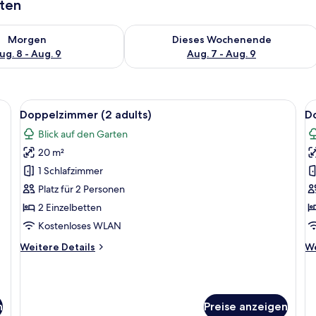
aten
 - Aug. 8.
 Verfügbarkeit für morgen, Aug. 8 - Aug. 9.
Überprüfe die Verfügbarkeit für dies
Morgen
Dieses Wochenende
ug. 8 - Aug. 9
Aug. 7 - Aug. 9
rdunkelungsvorhänge, kostenlose Babybetten
Alle
Zimmersafe, Schreibtisch, Verdunkel
Al
4
Doppelzimmer (2 adults)
Do
Fotos
F
Blick auf den Garten
für
f
20 m²
Doppelzimmer
D
(2
(
1 Schlafzimmer
adults)
a
Platz für 2 Personen
anzeigen
a
2 Einzelbetten
1
Kostenloses WLAN
ch
Weitere
We
Weitere Details
We
a
Details
De
für
fü
Doppelzimmer
Do
(2
(2
n
Preise anzeigen
adults)
ad