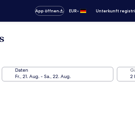
•
App öffnen
EUR
Unterkunft registr
s
Daten
G