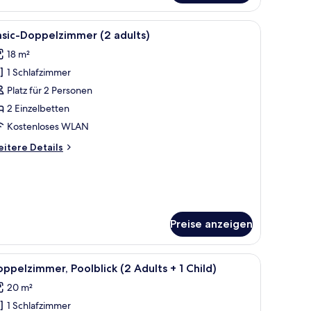
nd
 Stühlen und einem Tisch.
le
Ein Hotelzimmer mit einem großen Bett, einem
ild)
5
sic-Doppelzimmer (2 adults)
otos
18 m²
ür
1 Schlafzimmer
asic-
oppelzimmer
Platz für 2 Personen
2
2 Einzelbetten
dults)
Kostenloses WLAN
nzeigen
itere
itere Details
tails
r
sic-
ppelzimmer
ults)
Preise anzeigen
ungsvorhänge, kostenlose Babybetten
le
Ein großer Swimmingpool, umgeben von Liege
5
ppelzimmer, Poolblick (2 Adults + 1 Child)
otos
20 m²
ür
1 Schlafzimmer
oppelzimmer,