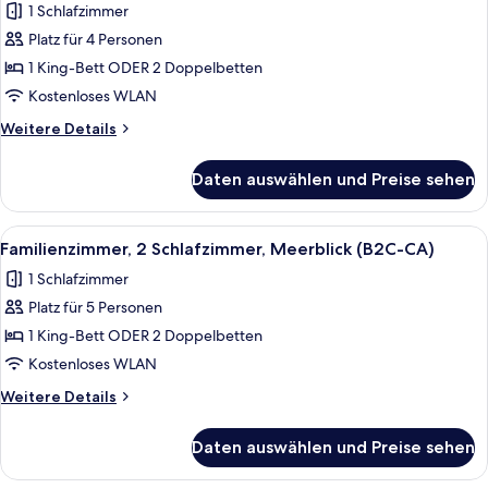
1 Schlafzimmer
C)
für
Platz für 4 Personen
Doppelzimmer,
Gartenblick
1 King-Bett ODER 2 Doppelbetten
(Kids
Kostenloses WLAN
Free
Weitere
Weitere Details
|
Details
B2C-
für
Daten auswählen und Preise sehen
Doppelzimmer,
CA)
Gartenblick
anzeigen
(Kids
Alle
Ein Hotelzimmer mit Bett, Fernseher, 
5
Free
Familienzimmer, 2 Schlafzimmer, Meerblick (B2C-CA)
Fotos
|
1 Schlafzimmer
B2C-
für
CA)
Platz für 5 Personen
Familienzimmer,
2 Schlafzimmer,
1 King-Bett ODER 2 Doppelbetten
Meerblick
Kostenloses WLAN
(B2C-
Weitere
Weitere Details
CA)
Details
anzeigen
für
Daten auswählen und Preise sehen
Familienzimmer,
2 Schlafzimmer,