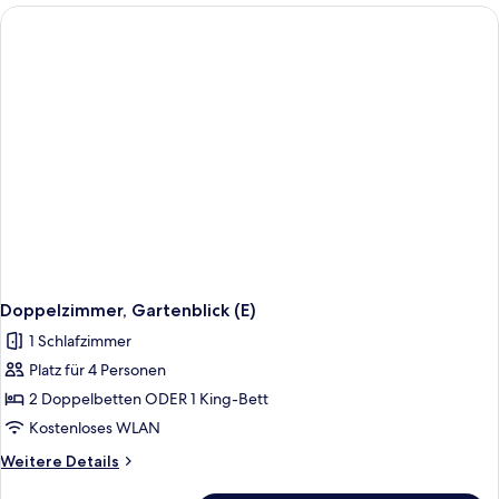
Meerblick
(B2C-
CA)
Doppelzimmer, Gartenblick (E)
1 Schlafzimmer
Platz für 4 Personen
2 Doppelbetten ODER 1 King-Bett
Kostenloses WLAN
Weitere
Weitere Details
Details