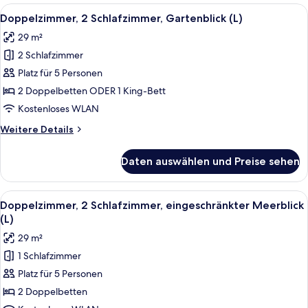
(L)
Alle
Ein Hotelzimmer mit zwei Betten, eine
6
Doppelzimmer, 2 Schlafzimmer, Gartenblick (L)
Fotos
29 m²
für
2 Schlafzimmer
Doppelzimmer,
2 Schlafzimmer,
Platz für 5 Personen
Gartenblick
2 Doppelbetten ODER 1 King-Bett
(L)
Kostenloses WLAN
anzeigen
Weitere
Weitere Details
Details
für
Daten auswählen und Preise sehen
Doppelzimmer,
2 Schlafzimmer,
Gartenblick
Alle
Ein Hotelzimmer mit einem großen Bet
5
(L)
Doppelzimmer, 2 Schlafzimmer, eingeschränkter Meerblick
Fotos
(L)
für
29 m²
Doppelzimmer,
1 Schlafzimmer
2 Schlafzimmer,
Platz für 5 Personen
eingeschränkter
Meerblick
2 Doppelbetten