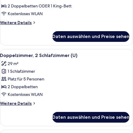
Gartenblick
2 Doppelbetten ODER 1 King-Bett
(B2C-
Kostenloses WLAN
US)
Weitere
Weitere Details
anzeigen
Details
für
Daten auswählen und Preise sehen
Doppelzimmer,
Gartenblick
(B2C-
Alle
Ein Hotelzimmer mit zwei Betten, eine
6
US)
Doppelzimmer, 2 Schlafzimmer (U)
Fotos
29 m²
für
1 Schlafzimmer
Doppelzimmer,
2 Schlafzimmer
Platz für 5 Personen
(U)
2 Doppelbetten
anzeigen
Kostenloses WLAN
Weitere
Weitere Details
Details
für
Daten auswählen und Preise sehen
Doppelzimmer,
2 Schlafzimmer
(U)
Alle
Ein Hotelzimmer mit zwei Betten, eine