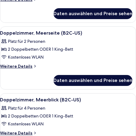
anzeigen
Details
für
Daten auswählen und Preise sehen
Doppelzimmer
(B2C-
US)
Alle
Ein Hotelzimmer mit einem großen Bet
7
Doppelzimmer, Meerseite (B2C-US)
Fotos
Platz für 2 Personen
für
2 Doppelbetten ODER 1 King-Bett
Doppelzimmer,
Meerseite
Kostenloses WLAN
(B2C-
Weitere
Weitere Details
US)
Details
für
anzeigen
Daten auswählen und Preise sehen
Doppelzimmer,
Meerseite
(B2C-
Alle
Ein Hotelzimmer mit einem großen Bet
5
US)
Doppelzimmer, Meerblick (B2C-US)
Fotos
Platz für 4 Personen
für
2 Doppelbetten ODER 1 King-Bett
Doppelzimmer,
Meerblick
Kostenloses WLAN
(B2C-
Weitere
Weitere Details