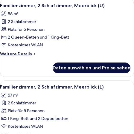
Alle
Ein Hotelzimmer mit Bett, Fernseher, 
5
Familienzimmer, 2 Schlafzimmer, Meerblick (U)
Fotos
56 m²
für
2 Schlafzimmer
Familienzimmer,
2 Schlafzimmer,
Platz für 5 Personen
Meerblick
2 Queen-Betten und 1 King-Bett
(U)
Kostenloses WLAN
anzeigen
Weitere
Weitere Details
Details
für
Daten auswählen und Preise sehen
Familienzimmer,
2 Schlafzimmer,
Meerblick
Alle
Ein Hotelzimmer mit Bett, Fernseher, 
5
(U)
Familienzimmer, 2 Schlafzimmer, Meerblick (L)
Fotos
57 m²
für
2 Schlafzimmer
Familienzimmer,
2 Schlafzimmer,
Platz für 5 Personen
Meerblick
1 King-Bett und 2 Doppelbetten
(L)
Kostenloses WLAN
anzeigen