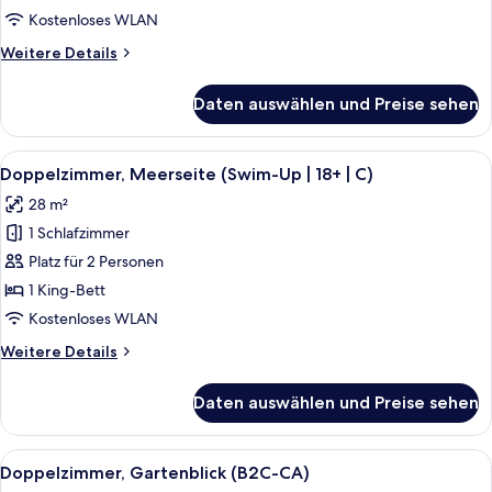
(C)
Kostenloses WLAN
anzeigen
Weitere
Weitere Details
Details
für
Daten auswählen und Preise sehen
Doppelzimmer,
2 Schlafzimmer,
Meerseite
Alle
Ein Hotelzimmer mit einem großen Bet
5
(C)
Doppelzimmer, Meerseite (Swim-Up | 18+ | C)
Fotos
28 m²
für
1 Schlafzimmer
Doppelzimmer,
Meerseite
Platz für 2 Personen
(Swim-
1 King-Bett
Up
Kostenloses WLAN
|
Weitere
Weitere Details
18+
Details
|
für
Daten auswählen und Preise sehen
Doppelzimmer,
C)
Meerseite
anzeigen
(Swim-
Alle
Ein Hotelzimmer mit einem großen Bet
5
Up
Doppelzimmer, Gartenblick (B2C-CA)
Fotos
|