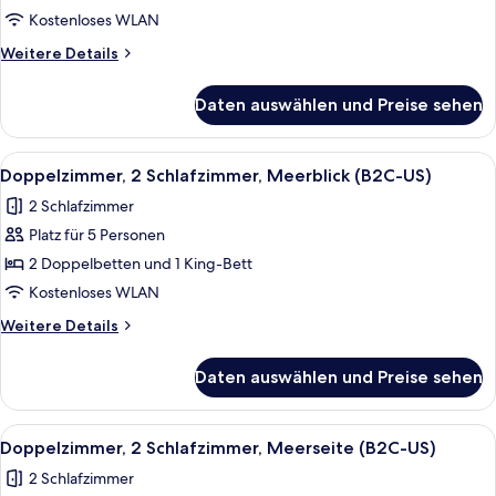
Gartenblick
Kostenloses WLAN
(B2C-
Weitere
Weitere Details
US)
Details
anzeigen
für
Daten auswählen und Preise sehen
Doppelzimmer,
2 Schlafzimmer,
Gartenblick
Alle
Ein Hotelzimmer mit einem großen Bet
5
(B2C-
Doppelzimmer, 2 Schlafzimmer, Meerblick (B2C-US)
Fotos
US)
2 Schlafzimmer
für
Platz für 5 Personen
Doppelzimmer,
2 Schlafzimmer,
2 Doppelbetten und 1 King-Bett
Meerblick
Kostenloses WLAN
(B2C-
Weitere
Weitere Details
US)
Details
anzeigen
für
Daten auswählen und Preise sehen
Doppelzimmer,
2 Schlafzimmer,
Meerblick
Alle
Ein Hotelzimmer mit einem großen Bet
7
(B2C-
Doppelzimmer, 2 Schlafzimmer, Meerseite (B2C-US)
Fotos
US)
2 Schlafzimmer
für