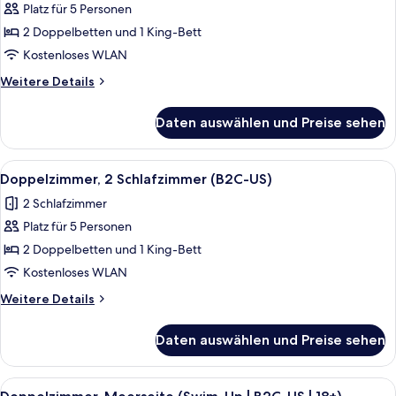
Platz für 5 Personen
Doppelzimmer,
2 Schlafzimmer,
2 Doppelbetten und 1 King-Bett
Meerseite
Kostenloses WLAN
(B2C-
Weitere
Weitere Details
US)
Details
anzeigen
für
Daten auswählen und Preise sehen
Doppelzimmer,
2 Schlafzimmer,
Meerseite
Alle
Ein Hotelzimmer mit zwei Betten, eine
6
(B2C-
Doppelzimmer, 2 Schlafzimmer (B2C-US)
Fotos
US)
2 Schlafzimmer
für
Platz für 5 Personen
Doppelzimmer,
2 Schlafzimmer
2 Doppelbetten und 1 King-Bett
(B2C-
Kostenloses WLAN
US)
Weitere
Weitere Details
anzeigen
Details
für
Daten auswählen und Preise sehen
Doppelzimmer,
2 Schlafzimmer
(B2C-
Alle
Ein Hotelzimmer mit einem großen Bet
5
US)