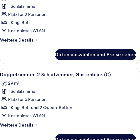
für
1 Schlafzimmer
Doppelzimmer,
eigener
Platz für 2 Personen
Pool
1 King-Bett
(Vista
Kostenloses WLAN
al
Weitere
Weitere Details
Mar
Details
Frontal
für
Daten auswählen und Preise sehen
Doppelzimmer,
(L
eigener
|
Pool
Alle
Ein Hotelzimmer mit zwei Betten, eine
18+
6
(Vista
Doppelzimmer, 2 Schlafzimmer, Gartenblick (C)
Fotos
))
al
29 m²
Mar
für
anzeigen
Frontal
1 Schlafzimmer
Doppelzimmer,
(L
2 Schlafzimmer,
Platz für 5 Personen
|
Gartenblick
18+
1 King-Bett und 2 Queen-Betten
))
(C)
Kostenloses WLAN
anzeigen
Weitere
Weitere Details
Details
für
Daten auswählen und Preise sehen