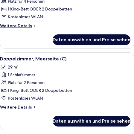
Meerblick
Platz für 4 Personen
(C)
1 King-Bett ODER 2 Doppelbetten
anzeigen
Kostenloses WLAN
Weitere
Weitere Details
Details
für
Daten auswählen und Preise sehen
Doppelzimmer,
Meerblick
(C)
Alle
Ein Hotelzimmer mit einem großen Bet
7
Doppelzimmer, Meerseite (C)
Fotos
29 m²
für
1 Schlafzimmer
Doppelzimmer,
Meerseite
Platz für 2 Personen
(C)
1 King-Bett ODER 2 Doppelbetten
anzeigen
Kostenloses WLAN
Weitere
Weitere Details
Details
für
Daten auswählen und Preise sehen
Doppelzimmer,
Meerseite
(C)