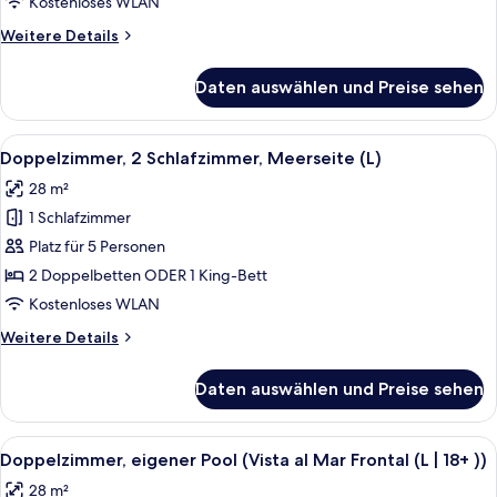
(L)
Kostenloses WLAN
anzeigen
Weitere
Weitere Details
Details
für
Daten auswählen und Preise sehen
Doppelzimmer,
2 Schlafzimmer,
eingeschränkter
Alle
Ein Hotelzimmer mit einem großen Bet
7
Meerblick
Doppelzimmer, 2 Schlafzimmer, Meerseite (L)
Fotos
(L)
28 m²
für
1 Schlafzimmer
Doppelzimmer,
2 Schlafzimmer,
Platz für 5 Personen
Meerseite
2 Doppelbetten ODER 1 King-Bett
(L)
Kostenloses WLAN
anzeigen
Weitere
Weitere Details
Details
für
Daten auswählen und Preise sehen
Doppelzimmer,
2 Schlafzimmer,
Meerseite
Alle
Ein Hotelzimmer mit einem großen Bet
5
(L)
Doppelzimmer, eigener Pool (Vista al Mar Frontal (L | 18+ ))
Fotos
28 m²