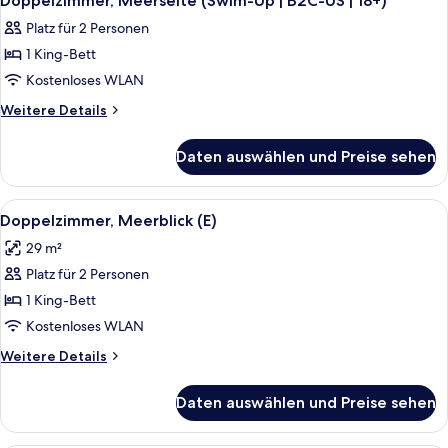
Doppelzimmer, Meerseite (Swim-Up | B2C-US | 18+)
Fotos
Platz für 2 Personen
für
1 King-Bett
Doppelzimmer,
Meerseite
Kostenloses WLAN
(Swim-
Weitere
Weitere Details
Up
Details
für
|
Daten auswählen und Preise sehen
Doppelzimmer,
B2C-
Meerseite
US
(Swim-
Alle
Ein Hotelzimmer mit einem großen Bet
7
|
Up
Doppelzimmer, Meerblick (E)
Fotos
|
18+)
29 m²
B2C-
für
anzeigen
US
Platz für 2 Personen
Doppelzimmer,
|
Meerblick
1 King-Bett
18+)
(E)
Kostenloses WLAN
anzeigen
Weitere
Weitere Details
Details
für
Daten auswählen und Preise sehen
Doppelzimmer,
Meerblick
(E)