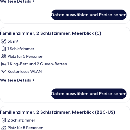
Weitere
Weitere Details
Details
für
Daten auswählen und Preise sehen
Familienzimmer,
2 Schlafzimmer,
Meerblick
Alle
Ein Hotelzimmer mit Bett, Fernseher, 
5
(L)
Familienzimmer, 2 Schlafzimmer, Meerblick (C)
Fotos
56 m²
für
1 Schlafzimmer
Familienzimmer,
2 Schlafzimmer,
Platz für 5 Personen
Meerblick
1 King-Bett und 2 Queen-Betten
(C)
Kostenloses WLAN
anzeigen
Weitere
Weitere Details
Details
für
Daten auswählen und Preise sehen
Familienzimmer,
2 Schlafzimmer,
Meerblick
Alle
Ein Hotelzimmer mit Bett, Fernseher, 
5
(C)
Familienzimmer, 2 Schlafzimmer, Meerblick (B2C-US)
Fotos
2 Schlafzimmer
für
Platz für 5 Personen
Familienzimmer,