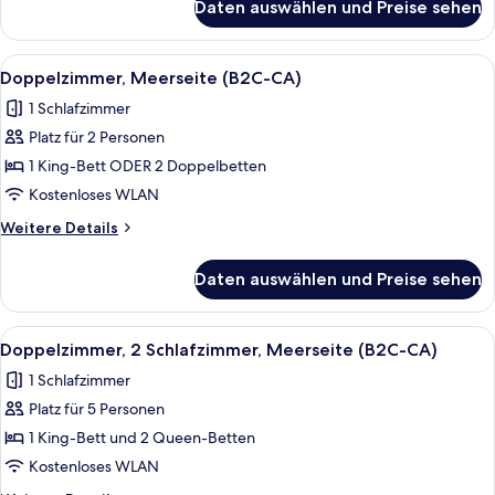
Daten auswählen und Preise sehen
Doppelzimmer,
2 Schlafzimmer,
Meerblick
Alle
Ein Hotelzimmer mit einem großen Bet
7
(B2C-
Doppelzimmer, Meerseite (B2C-CA)
Fotos
CA)
1 Schlafzimmer
für
Platz für 2 Personen
Doppelzimmer,
Meerseite
1 King-Bett ODER 2 Doppelbetten
(B2C-
Kostenloses WLAN
CA)
Weitere
Weitere Details
anzeigen
Details
für
Daten auswählen und Preise sehen
Doppelzimmer,
Meerseite
(B2C-
Alle
Ein Hotelzimmer mit zwei Betten, ein
7
CA)
Doppelzimmer, 2 Schlafzimmer, Meerseite (B2C-CA)
Fotos
1 Schlafzimmer
für
Platz für 5 Personen
Doppelzimmer,
2 Schlafzimmer,
1 King-Bett und 2 Queen-Betten
Meerseite
Kostenloses WLAN
(B2C-