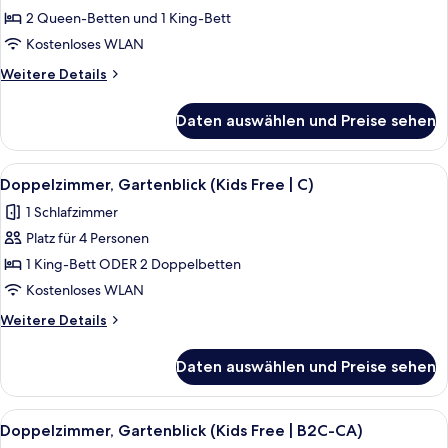
2 Schlafzimmer,
2 Queen-Betten und 1 King-Bett
Meerblick
Kostenloses WLAN
(B2C-
Weitere
Weitere Details
US)
Details
anzeigen
für
Daten auswählen und Preise sehen
Familienzimmer,
2 Schlafzimmer,
Meerblick
Alle
Ein Hotelzimmer mit einem großen Bet
5
(B2C-
Doppelzimmer, Gartenblick (Kids Free | C)
Fotos
US)
1 Schlafzimmer
für
Platz für 4 Personen
Doppelzimmer,
Gartenblick
1 King-Bett ODER 2 Doppelbetten
(Kids
Kostenloses WLAN
Free
Weitere
Weitere Details
|
Details
C)
für
Daten auswählen und Preise sehen
Doppelzimmer,
anzeigen
Gartenblick
(Kids
Alle
Ein Hotelzimmer mit einem großen Bet
5
Free
Doppelzimmer, Gartenblick (Kids Free | B2C-CA)
Fotos
|