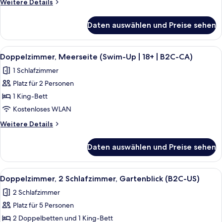
Weitere
Weitere Details
CA)
Details
anzeigen
für
Daten auswählen und Preise sehen
Doppelzimmer,
2 Schlafzimmer,
Meerseite
Alle
Ein Hotelzimmer mit einem großen Bet
5
(B2C-
Doppelzimmer, Meerseite (Swim-Up | 18+ | B2C-CA)
Fotos
CA)
1 Schlafzimmer
für
Platz für 2 Personen
Doppelzimmer,
Meerseite
1 King-Bett
(Swim-
Kostenloses WLAN
Up
Weitere
Weitere Details
|
Details
18+
für
Daten auswählen und Preise sehen
Doppelzimmer,
|
Meerseite
B2C-
(Swim-
Alle
Ein Hotelzimmer mit zwei Betten, eine
CA)
6
Up
Doppelzimmer, 2 Schlafzimmer, Gartenblick (B2C-US)
Fotos
|
anzeigen
2 Schlafzimmer
18+
für
|
Platz für 5 Personen
Doppelzimmer,
B2C-
2 Schlafzimmer,
2 Doppelbetten und 1 King-Bett
CA)