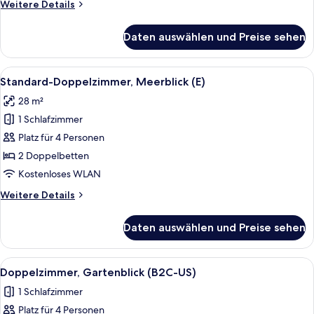
Weitere
Weitere Details
Details
für
Daten auswählen und Preise sehen
Standardzimmer,
Meerseite
(L)
Alle
Ein Hotelzimmer mit einem großen Bet
5
Standard-Doppelzimmer, Meerblick (E)
Fotos
28 m²
für
1 Schlafzimmer
Standard-
Doppelzimmer,
Platz für 4 Personen
Meerblick
2 Doppelbetten
(E)
Kostenloses WLAN
anzeigen
Weitere
Weitere Details
Details
für
Daten auswählen und Preise sehen
Standard-
Doppelzimmer,
Meerblick
Alle
Ein Hotelzimmer mit einem großen Bet
5
(E)
Doppelzimmer, Gartenblick (B2C-US)
Fotos
1 Schlafzimmer
für
Platz für 4 Personen
Doppelzimmer,