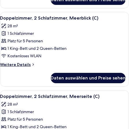
Doppelzimmer,
2 Schlafzimmer,
Gartenblick
Alle
Ein Hotelzimmer mit einem großen Bet
5
(C)
Doppelzimmer, 2 Schlafzimmer, Meerblick (C)
Fotos
28 m²
für
1 Schlafzimmer
Doppelzimmer,
2 Schlafzimmer,
Platz für 5 Personen
Meerblick
1 King-Bett und 2 Queen-Betten
(C)
Kostenloses WLAN
anzeigen
Weitere
Weitere Details
Details
für
Daten auswählen und Preise sehen
Doppelzimmer,
2 Schlafzimmer,
Meerblick
Alle
Ein Hotelzimmer mit einem großen Bet
7
(C)
Doppelzimmer, 2 Schlafzimmer, Meerseite (C)
Fotos
28 m²
für
1 Schlafzimmer
Doppelzimmer,
2 Schlafzimmer,
Platz für 5 Personen
Meerseite
1 King-Bett und 2 Queen-Betten