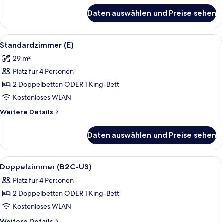
für
Daten auswählen und Preise sehen
Standardzimmer,
Gartenblick
(L)
Alle
Ein Hotelzimmer mit zwei Betten, eine
6
Standardzimmer (E)
Fotos
29 m²
für
Platz für 4 Personen
Standardzimmer
(E)
2 Doppelbetten ODER 1 King-Bett
anzeigen
Kostenloses WLAN
Weitere
Weitere Details
Details
für
Daten auswählen und Preise sehen
Standardzimmer
(E)
Alle
Ein Hotelzimmer mit zwei Betten, eine
6
Doppelzimmer (B2C-US)
Fotos
Platz für 4 Personen
für
2 Doppelbetten ODER 1 King-Bett
Doppelzimmer
(B2C-
Kostenloses WLAN
US)
Weitere
Weitere Details