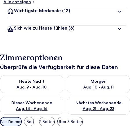
Alle anzeigen
Wichtigste Merkmale
(12)
Sich wie zu Hause fühlen
(6)
Zimmeroptionen
Überprüfe die Verfügbarkeit für diese Daten
Überprüfe die Verfügbarkeit für heute Nacht, Aug. 9 - Aug. 10
Überprüfe die Verfügbarkeit fü
Heute Nacht
Morgen
Aug. 9 - Aug. 10
Aug. 10 - Aug. 11
Überprüfe die Verfügbarkeit für dieses Wochenende, Aug. 14 -
Überprüfe die Verfügbarkeit f
Dieses Wochenende
Nächstes Wochenende
Aug. 14 - Aug. 16
Aug. 21 - Aug. 23
Verfügbare
Alle Zimmer
1 Bett
2 Betten
Über 3 Betten
Filter