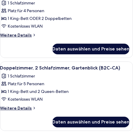
1 Schlafzimmer
18+
für
|
Platz für 4 Personen
Doppelzimmer,
C)
Gartenblick
1 King-Bett ODER 2 Doppelbetten
(B2C-
Kostenloses WLAN
CA)
Weitere
Weitere Details
anzeigen
Details
für
Daten auswählen und Preise sehen
Doppelzimmer,
Gartenblick
(B2C-
Alle
Ein Hotelzimmer mit einem großen Bet
7
CA)
Doppelzimmer, 2 Schlafzimmer, Gartenblick (B2C-CA)
Fotos
1 Schlafzimmer
für
Platz für 5 Personen
Doppelzimmer,
2 Schlafzimmer,
1 King-Bett und 2 Queen-Betten
Gartenblick
Kostenloses WLAN
(B2C-
Weitere
Weitere Details
CA)
Details
anzeigen
für
Daten auswählen und Preise sehen
Doppelzimmer,
2 Schlafzimmer,