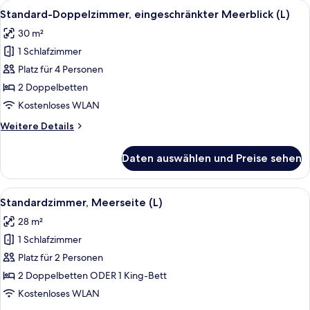
Alle
Ein Hotelzimmer mit einem großen Bet
5
Standard-Doppelzimmer, eingeschränkter Meerblick (L)
Fotos
30 m²
für
1 Schlafzimmer
Standard-
Doppelzimmer,
Platz für 4 Personen
eingeschränkter
2 Doppelbetten
Meerblick
Kostenloses WLAN
(L)
Weitere
Weitere Details
anzeigen
Details
für
Daten auswählen und Preise sehen
Standard-
Doppelzimmer,
eingeschränkter
Alle
Ein Hotelzimmer mit einem großen Bet
7
Meerblick
Standardzimmer, Meerseite (L)
Fotos
(L)
28 m²
für
1 Schlafzimmer
Standardzimmer,
Meerseite
Platz für 2 Personen
(L)
2 Doppelbetten ODER 1 King-Bett
anzeigen
Kostenloses WLAN