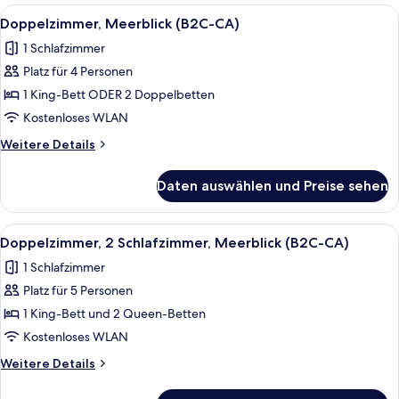
Gartenblick
Alle
Ein Hotelzimmer mit einem großen Bet
5
(B2C-
Doppelzimmer, Meerblick (B2C-CA)
Fotos
CA)
1 Schlafzimmer
für
Platz für 4 Personen
Doppelzimmer,
Meerblick
1 King-Bett ODER 2 Doppelbetten
(B2C-
Kostenloses WLAN
CA)
Weitere
Weitere Details
anzeigen
Details
für
Daten auswählen und Preise sehen
Doppelzimmer,
Meerblick
(B2C-
Alle
Ein Hotelzimmer mit einem großen Bet
5
CA)
Doppelzimmer, 2 Schlafzimmer, Meerblick (B2C-CA)
Fotos
1 Schlafzimmer
für
Platz für 5 Personen
Doppelzimmer,
2 Schlafzimmer,
1 King-Bett und 2 Queen-Betten
Meerblick
Kostenloses WLAN
(B2C-
Weitere
Weitere Details
CA)
Details
anzeigen
für