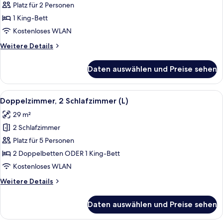
Meerseite
Platz für 2 Personen
(Swim-
1 King-Bett
Up
Kostenloses WLAN
|
Weitere
Weitere Details
U
Details
|
für
Daten auswählen und Preise sehen
Doppelzimmer,
18+)
Meerseite
anzeigen
(Swim-
Alle
Ein Hotelzimmer mit zwei Betten, eine
6
Up
Doppelzimmer, 2 Schlafzimmer (L)
Fotos
|
29 m²
U
für
|
2 Schlafzimmer
Doppelzimmer,
18+)
2 Schlafzimmer
Platz für 5 Personen
(L)
2 Doppelbetten ODER 1 King-Bett
anzeigen
Kostenloses WLAN
Weitere
Weitere Details
Details
für
Daten auswählen und Preise sehen
Doppelzimmer,
2 Schlafzimmer