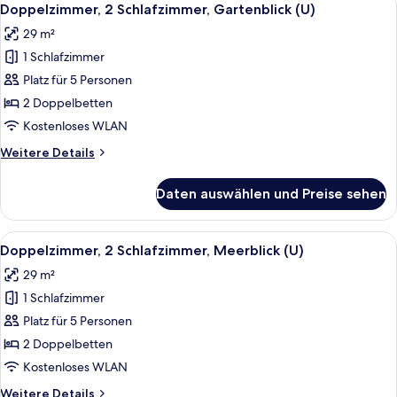
6
Doppelzimmer, 2 Schlafzimmer, Gartenblick (U)
Fotos
29 m²
für
1 Schlafzimmer
Doppelzimmer,
2 Schlafzimmer,
Platz für 5 Personen
Gartenblick
2 Doppelbetten
(U)
Kostenloses WLAN
anzeigen
Weitere
Weitere Details
Details
für
Daten auswählen und Preise sehen
Doppelzimmer,
2 Schlafzimmer,
Gartenblick
Alle
Ein Hotelzimmer mit einem großen Bet
5
(U)
Doppelzimmer, 2 Schlafzimmer, Meerblick (U)
Fotos
29 m²
für
1 Schlafzimmer
Doppelzimmer,
2 Schlafzimmer,
Platz für 5 Personen
Meerblick
2 Doppelbetten
(U)
Kostenloses WLAN
anzeigen
Weitere
Weitere Details