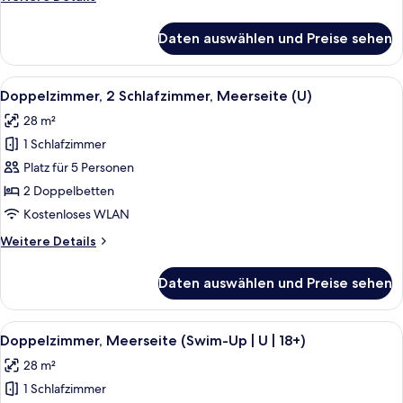
Details
für
Daten auswählen und Preise sehen
Doppelzimmer,
2 Schlafzimmer,
Meerblick
Alle
Ein Hotelzimmer mit einem großen Bet
7
(U)
Doppelzimmer, 2 Schlafzimmer, Meerseite (U)
Fotos
28 m²
für
1 Schlafzimmer
Doppelzimmer,
2 Schlafzimmer,
Platz für 5 Personen
Meerseite
2 Doppelbetten
(U)
Kostenloses WLAN
anzeigen
Weitere
Weitere Details
Details
für
Daten auswählen und Preise sehen
Doppelzimmer,
2 Schlafzimmer,
Meerseite
Alle
Ein Hotelzimmer mit einem großen Bet
5
(U)
Doppelzimmer, Meerseite (Swim-Up | U | 18+)
Fotos
28 m²
für
1 Schlafzimmer
Doppelzimmer,