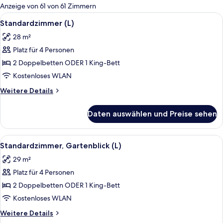
für
Anzeige von 61 von 61 Zimmern
Zimmer
Alle
Ein Hotelzimmer mit zwei Betten, eine
6
Standardzimmer (L)
Fotos
28 m²
für
Platz für 4 Personen
Standardzimmer
(L)
2 Doppelbetten ODER 1 King-Bett
anzeigen
Kostenloses WLAN
Weitere
Weitere Details
Details
für
Daten auswählen und Preise sehen
Standardzimmer
(L)
Alle
Ein Hotelzimmer mit einem großen Bet
5
Standardzimmer, Gartenblick (L)
Fotos
29 m²
für
Platz für 4 Personen
Standardzimmer,
Gartenblick
2 Doppelbetten ODER 1 King-Bett
(L)
Kostenloses WLAN
anzeigen
Weitere
Weitere Details
Details