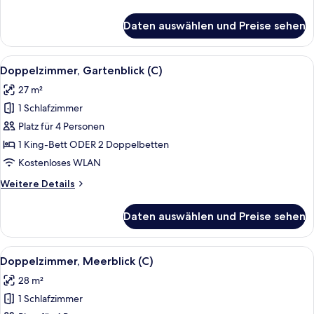
US)
Details
für
anzeigen
Daten auswählen und Preise sehen
Doppelzimmer,
Meerblick
(B2C-
Alle
Ein Hotelzimmer mit einem großen Bet
5
US)
Doppelzimmer, Gartenblick (C)
Fotos
27 m²
für
1 Schlafzimmer
Doppelzimmer,
Gartenblick
Platz für 4 Personen
(C)
1 King-Bett ODER 2 Doppelbetten
anzeigen
Kostenloses WLAN
Weitere
Weitere Details
Details
für
Daten auswählen und Preise sehen
Doppelzimmer,
Gartenblick
(C)
Alle
Ein Hotelzimmer mit einem großen Bet
5
Doppelzimmer, Meerblick (C)
Fotos
28 m²
für
1 Schlafzimmer
Doppelzimmer,