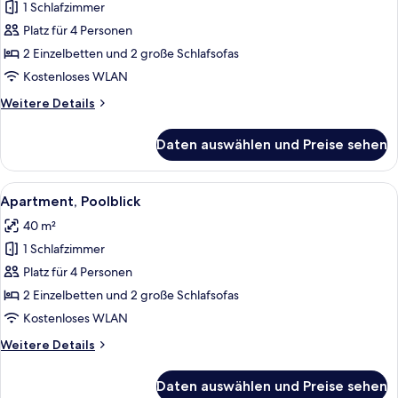
Balkon,
1 Schlafzimmer
Meerblick
Platz für 4 Personen
anzeigen
2 Einzelbetten und 2 große Schlafsofas
Kostenloses WLAN
Weitere
Weitere Details
Details
für
Daten auswählen und Preise sehen
Suite,
Balkon,
Meerblick
Alle
Ein Hotelzimmer mit einem großen Bet
18
Apartment, Poolblick
Fotos
40 m²
für
1 Schlafzimmer
Apartment,
Poolblick
Platz für 4 Personen
anzeigen
2 Einzelbetten und 2 große Schlafsofas
Kostenloses WLAN
Weitere
Weitere Details
Details
für
Daten auswählen und Preise sehen
Apartment,