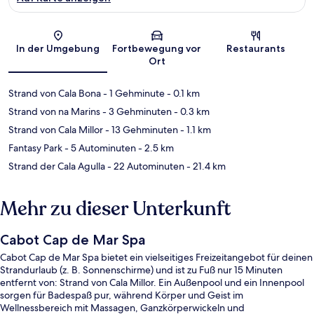
Karte
In der Umgebung
Fortbewegung vor
Restaurants
Ort
Strand von Cala Bona
- 1 Gehminute
- 0.1 km
Strand von na Marins
- 3 Gehminuten
- 0.3 km
Strand von Cala Millor
- 13 Gehminuten
- 1.1 km
Fantasy Park
- 5 Autominuten
- 2.5 km
Strand der Cala Agulla
- 22 Autominuten
- 21.4 km
Mehr zu dieser Unterkunft
Cabot Cap de Mar Spa
Cabot Cap de Mar Spa bietet ein vielseitiges Freizeitangebot für deinen
Strandurlaub (z. B. Sonnenschirme) und ist zu Fuß nur 15 Minuten
entfernt von: Strand von Cala Millor. Ein Außenpool und ein Innenpool
sorgen für Badespaß pur, während Körper und Geist im
Wellnessbereich mit Massagen, Ganzkörperwickeln und