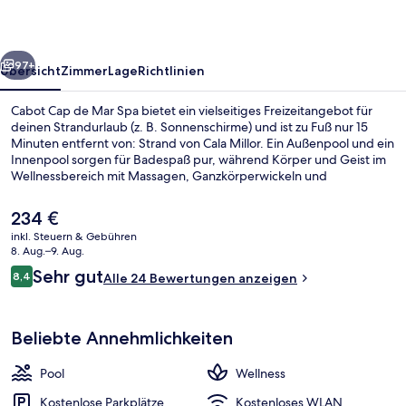
Spa
rück
Weiter
97+
Übersicht
Zimmer
Lage
Richtlinien
Cabot Cap de Mar Spa bietet ein vielseitiges Freizeitangebot für
deinen Strandurlaub (z. B. Sonnenschirme) und ist zu Fuß nur 15
Minuten entfernt von: Strand von Cala Millor. Ein Außenpool und ein
Innenpool sorgen für Badespaß pur, während Körper und Geist im
Wellnessbereich mit Massagen, Ganzkörperwickeln und
Gesichtsbehandlungen verwöhnt werden. Cap de Mar ist auf lokale
und internationale Küche spezialisiert und serviert Frühstück und
Der
234 €
Abendessen. Eine Bar/Lounge, eine Sauna und ein Dampfbad
aktuelle
inkl. Steuern & Gebühren
gehören ebenfalls zum Angebot.
Preis
8. Aug.–9. Aug.
Am Strand, Sonnenschirme, Strandtü
beträgt
Bewertungen
Sehr gut
8,4
Alle 24 Bewertungen anzeigen
234 €.
8,4 von 10.
Beliebte Annehmlichkeiten
Pool
Wellness
Kostenlose Parkplätze
Kostenloses WLAN