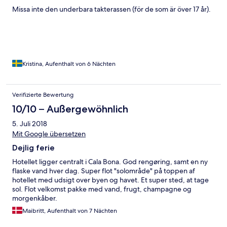
Missa inte den underbara takterassen (för de som är över 17 år).
Kristina, Aufenthalt von 6 Nächten
Verifizierte Bewertung
10/10 – Außergewöhnlich
5. Juli 2018
Mit Google übersetzen
Dejlig ferie
Hotellet ligger centralt i Cala Bona. God rengøring, samt en ny
flaske vand hver dag. Super flot "solområde" på toppen af
hotellet med udsigt over byen og havet. Et super sted, at tage
sol. Flot velkomst pakke med vand, frugt, champagne og
morgenkåber.
Maibritt, Aufenthalt von 7 Nächten