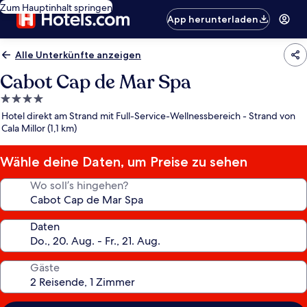
Zum Hauptinhalt springen
App herunterladen
Alle Unterkünfte anzeigen
Cabot Cap de Mar Spa
4.0-
Sterne-
Hotel direkt am Strand mit Full-Service-Wellnessbereich - Strand von
Unterkunft
Cala Millor (1,1 km)
Wähle deine Daten, um Preise zu sehen
Wo soll’s hingehen?
Daten
Gäste