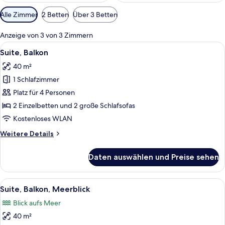
Verfügbare
Alle Zimmer
2 Betten
Über 3 Betten
Filter
für
Anzeige von 3 von 3 Zimmern
Zimmer
Alle
Ein Doppelbett mit gestreifter Bettwä
14
Suite, Balkon
Fotos
40 m²
für
1 Schlafzimmer
Suite,
Balkon
Platz für 4 Personen
anzeigen
2 Einzelbetten und 2 große Schlafsofas
Kostenloses WLAN
Weitere
Weitere Details
Details
für
Daten auswählen und Preise sehen
Suite,
Balkon
Alle
Ein Zimmer mit einer Couch, einem Sess
14
Suite, Balkon, Meerblick
Fotos
Blick aufs Meer
für
40 m²
Suite,