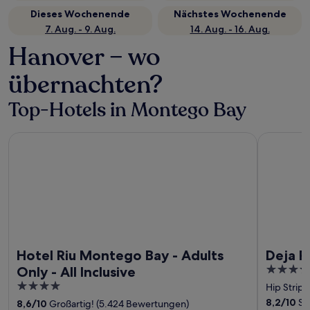
Dieses Wochenende
Nächstes Wochenende
7. Aug. - 9. Aug.
14. Aug. - 16. Aug.
Hanover – wo
übernachten?
Top-Hotels in Montego Bay
Hotel Riu Montego Bay - Adults Only - All Inclusive
Deja Resort
Hotel Riu Montego Bay - Adults
Deja Re
3.5
Only - All Inclusive
out
4
Hip Strip
of
out
8,2
/
10
Seh
8,6
/
10
Großartig! (5.424 Bewertungen)