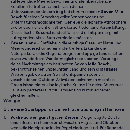
e
auf lebendige Meeresbewohner und atemberaubende
u
Korallenriffe treffen kannst. Nach deinen
e
Unterwasserabenteuern begib dich zum schönen
Seven Mile
W
n
Beach
für einen Strandtag voller Sonnenbaden und
i
F
Unterhaltungsmöglichkeiten. Genieße die lebhafte Atmosphäre
r
e
und erlebe vielleicht ein Strandkonzert oder eine Veranstaltung.
d
n
Dieses Bucht-Reiseziel ist ideal für alle, die Entspannung mit
i
s
aufregenden Aktivitäten verbinden möchten.
n
t
Green Island
– Entfliehe in diese ruhige Oase, wo Natur und
e
e
Meer wunderschön aufeinandertreffen. Erkunde die
i
r
Naturparks, die die Gegend prägen und üppige Landschaften
n
g
sowie wunderbare Wandermöglichkeiten bieten. Verbringe
e
W
e
deine Nachmittage am berühmten
Seven Mile Beach
,
m
i
ö
bekannt für seinen unberührten Sand und sein kristallklares
n
r
f
Wasser. Egal, ob du am Strand entspannen oder an
e
d
f
verschiedenen Outdoor-Aktivitäten teilnehmen möchtest,
u
i
n
Green Island bietet eine idyllische Kulisse für deine Abenteuer.
e
n
e
Es ist ein perfekter Ort für Familien und Naturliebhaber
n
e
t
gleichermaßen.
F
i
Weniger
e
n
5 clevere Spartipps für deine Hotelbuchung in Hannover
n
e
s
m
Buche zu den günstigsten Zeiten:
Die günstigste Zeit für
t
n
einen Besuch in Hannover ist zwischen August und Oktober,
e
e
wenn die Hotelpreise in der Regel niedriger sind. Für Reisende