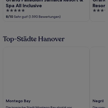
Spa All Inclusive
Resort 
5
5
out
out
8
/
10
Sehr gut! (1.590 Bewertungen)
of
of
5
5
Top-Städte Hanover
Montego Bay
Negril
Montego Bay
Negril
Die tropische Stadt Montego Bay strotzt vor
Die romant