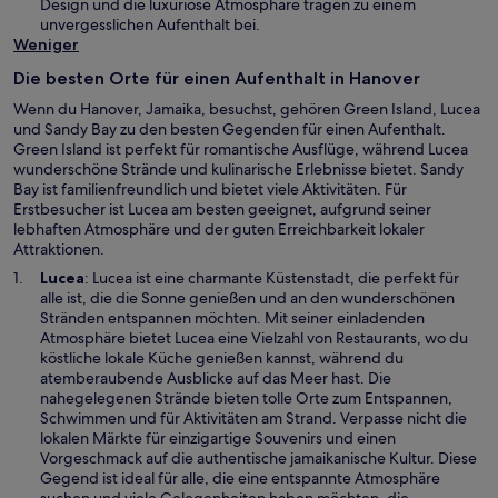
m
Design und die luxuriöse Atmosphäre tragen zu einem
r
n
unvergesslichen Aufenthalt bei.
g
e
Weniger
e
u
ö
Die besten Orte für einen Aufenthalt in Hanover
e
f
n
Wenn du Hanover, Jamaika, besuchst, gehören Green Island, Lucea
f
F
und Sandy Bay zu den besten Gegenden für einen Aufenthalt.
n
e
Green Island ist perfekt für romantische Ausflüge, während Lucea
e
n
wunderschöne Strände und kulinarische Erlebnisse bietet. Sandy
t
s
Bay ist familienfreundlich und bietet viele Aktivitäten. Für
t
Erstbesucher ist Lucea am besten geeignet, aufgrund seiner
e
lebhaften Atmosphäre und der guten Erreichbarkeit lokaler
r
Attraktionen.
g
W
Lucea
: Lucea ist eine charmante Küstenstadt, die perfekt für
e
i
alle ist, die die Sonne genießen und an den wunderschönen
ö
r
Stränden entspannen möchten. Mit seiner einladenden
f
d
Atmosphäre bietet Lucea eine Vielzahl von Restaurants, wo du
f
i
köstliche lokale Küche genießen kannst, während du
n
n
atemberaubende Ausblicke auf das Meer hast. Die
e
e
nahegelegenen Strände bieten tolle Orte zum Entspannen,
t
i
Schwimmen und für Aktivitäten am Strand. Verpasse nicht die
n
lokalen Märkte für einzigartige Souvenirs und einen
e
Vorgeschmack auf die authentische jamaikanische Kultur. Diese
m
Gegend ist ideal für alle, die eine entspannte Atmosphäre
n
suchen und viele Gelegenheiten haben möchten, die