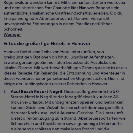
Regenwälder wandern kannst. Mit charmanten Dörfern wie Lucea
und dem historischen Fort Charlotte lädt Hanover Reisende ein,
authentische jamaikanische Gastfreundschaft zu erleben. Ob du
Entspannung oder Abenteuer suchst, Hanover verspricht
unvergessliche Erinnerungen in einem Paradies natürlicher
Schönheit.
Weniger
Entdecke großartige Hotels in Hanover
Hanover bietet eine Reihe von Hotelunterkünften, von
preisgünstigen Optionen bis hin zu luxuriösen Aufenthalten.
Erwarte geräumige Zimmer, atemberaubende Ausblicke und
lokalen Charme. Mit wettbewerbsfähigen Zimmerpreisen ist es ein
ideales Reiseziel für Reisende, die Entspannung und Abenteuer in
dieser wunderschönen jamaikanischen Gegend suchen. Hier sind
einige der Lieblingshotels unserer Reisenden in Hanover:
W
Azul Beach Resort Negril
: Dieses außergewöhnliche 5,0-
i
Sterne-Hotel in Negril ist der Inbegriff eines luxuriösen All-
r
Inclusive-Urlaubs. Mit unbegrenzten Speisen und Getränken
d
können Gäste eine Vielzahl kulinarischer Erlebnisse genießen,
i
darunter Kochkurse und À-la-carte-Gerichte. Die Unterkunft
n
bietet direkten Zugang zum Strand, Abenteuersportarten wie
e
Schnorcheln und Kajakfahren sowie geräumige Unterkünfte.
i
Vielreisende schätzen den makellosen Strand und die