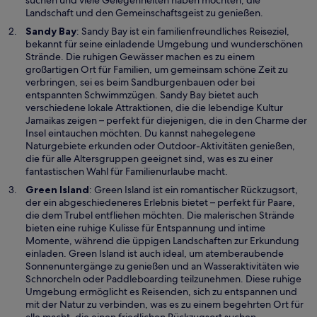
e
Landschaft und den Gemeinschaftsgeist zu genießen.
u
W
Sandy Bay
: Sandy Bay ist ein familienfreundliches Reiseziel,
e
i
bekannt für seine einladende Umgebung und wunderschönen
n
r
Strände. Die ruhigen Gewässer machen es zu einem
F
d
großartigen Ort für Familien, um gemeinsam schöne Zeit zu
e
i
verbringen, sei es beim Sandburgenbauen oder bei
n
n
entspannten Schwimmzügen. Sandy Bay bietet auch
s
e
verschiedene lokale Attraktionen, die die lebendige Kultur
t
i
Jamaikas zeigen – perfekt für diejenigen, die in den Charme der
e
n
Insel eintauchen möchten. Du kannst nahegelegene
r
e
Naturgebiete erkunden oder Outdoor-Aktivitäten genießen,
g
m
die für alle Altersgruppen geeignet sind, was es zu einer
e
n
fantastischen Wahl für Familienurlaube macht.
ö
e
W
Green Island
: Green Island ist ein romantischer Rückzugsort,
f
u
i
der ein abgeschiedeneres Erlebnis bietet – perfekt für Paare,
f
e
r
die dem Trubel entfliehen möchten. Die malerischen Strände
n
n
d
bieten eine ruhige Kulisse für Entspannung und intime
e
F
i
Momente, während die üppigen Landschaften zur Erkundung
t
e
n
einladen. Green Island ist auch ideal, um atemberaubende
n
e
Sonnenuntergänge zu genießen und an Wasseraktivitäten wie
s
i
Schnorcheln oder Paddleboarding teilzunehmen. Diese ruhige
t
n
Umgebung ermöglicht es Reisenden, sich zu entspannen und
e
e
mit der Natur zu verbinden, was es zu einem begehrten Ort für
r
m
alle macht, die einen friedlichen Rückzugsort suchen.