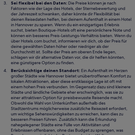
Sei flexibel bei den Daten:
Die Preise können je nach
Faktoren wie der Lage des Hotels, der Sternebewertung und
der Jahreszeit schwanken, daher könnte dir Flexibilität bei
deinen Reisedaten helfen, bei deinem Aufenthalt in einem Hotel
in Hannover zu sparen. Wenn du ein einzigartiges Erlebnis
suchst, bieten Boutique-Hotels oft eine persönlichere Note und
können ein besseres Preis-Leistungs-Verhältnis bieten. Wenn du
über Hotels.com buchst, informieren wir dich, ob der Preis für
deine gewählten Daten höher oder niedriger als der
Durchschnitt ist. Sollte der Preis am oberen Ende liegen,
schlagen wir dir alternative Daten vor, die dir helfen könnten,
eine günstigere Option zu finden.
Berücksichtige deinen Standort:
Ein Aufenthalt im Herzen
großer Städte wie Hannover bietet unübertroffenen Komfort zu
lokalen Attraktionen, aber diese erstklassige Lage ist oft mit
einem hohen Preis verbunden. Im Gegensatz dazu sind kleinere
Städte und ländliche Gebiete eher erschwinglich, was sie zu
einer attraktiven Option für preisbewusste Reisende macht.
Obwohl die Wahl von Unterkünften außerhalb des
Stadtzentrums möglicherweise zusätzliche Reisezeit erfordert,
um wichtige Sehenswürdigkeiten zu erreichen, kann dies zu
besseren Preisen führen. Zusätzlich kann die Erkundung
nahegelegener Städte eine Fülle von Aktivitäten und
Erlebnissen offenbaren, ohne das Budget zu sprengen, was