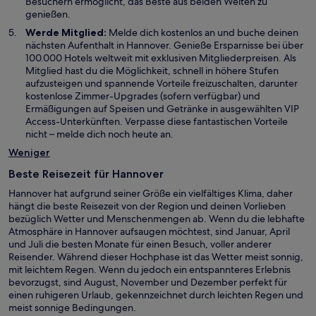
Besuchern ermöglicht, das Beste aus beiden Welten zu
genießen.
Werde Mitglied:
Melde dich kostenlos an und buche deinen
nächsten Aufenthalt in Hannover. Genieße Ersparnisse bei über
100.000 Hotels weltweit mit exklusiven Mitgliederpreisen. Als
Mitglied hast du die Möglichkeit, schnell in höhere Stufen
aufzusteigen und spannende Vorteile freizuschalten, darunter
kostenlose Zimmer-Upgrades (sofern verfügbar) und
Ermäßigungen auf Speisen und Getränke in ausgewählten VIP
Access-Unterkünften. Verpasse diese fantastischen Vorteile
nicht – melde dich noch heute an.
Weniger
Beste Reisezeit für Hannover
Hannover hat aufgrund seiner Größe ein vielfältiges Klima, daher
hängt die beste Reisezeit von der Region und deinen Vorlieben
bezüglich Wetter und Menschenmengen ab. Wenn du die lebhafte
Atmosphäre in Hannover aufsaugen möchtest, sind Januar, April
und Juli die besten Monate für einen Besuch, voller anderer
Reisender. Während dieser Hochphase ist das Wetter meist sonnig,
mit leichtem Regen. Wenn du jedoch ein entspannteres Erlebnis
bevorzugst, sind August, November und Dezember perfekt für
einen ruhigeren Urlaub, gekennzeichnet durch leichten Regen und
meist sonnige Bedingungen.