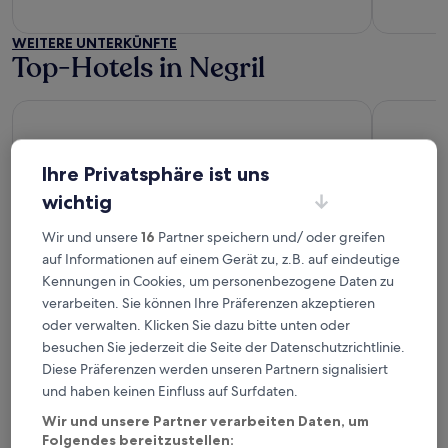
5
of
5
WEITERE UNTERKÜNFTE
Top-Hotels in Negril
Hotel Riu Negril - All Inclusive
Hotel Riu P
Ihre Privatsphäre ist uns
wichtig
Wir und unsere
16
Partner speichern und/ oder greifen
auf Informationen auf einem Gerät zu, z.B. auf eindeutige
Hotel Riu Negril - All Inclusive
Hotel R
Kennungen in Cookies, um personenbezogene Daten zu
4
Inclusi
verarbeiten. Sie können Ihre Präferenzen akzeptieren
out
4
8,2
/
10
Sehr gut! (1.003 Bewertungen)
oder verwalten. Klicken Sie dazu bitte unten oder
of
out
besuchen Sie jederzeit die Seite der Datenschutzrichtlinie.
8,6
/
10
Gr
5
of
Diese Präferenzen werden unseren Partnern signalisiert
Top-Hotels in Green Island
5
und haben keinen Einfluss auf Surfdaten.
Wir und unsere Partner verarbeiten Daten, um
Princess Grand Jamaica Resort - All Inclusive
Princess S
Folgendes bereitzustellen: