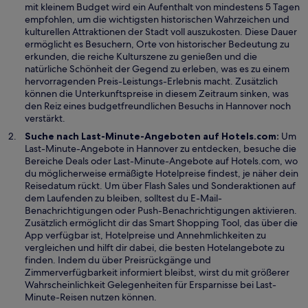
r
u
mit kleinem Budget wird ein Aufenthalt von mindestens 5 Tagen
g
e
empfohlen, um die wichtigsten historischen Wahrzeichen und
e
n
kulturellen Attraktionen der Stadt voll auszukosten. Diese Dauer
ö
F
ermöglicht es Besuchern, Orte von historischer Bedeutung zu
f
e
erkunden, die reiche Kulturszene zu genießen und die
f
n
natürliche Schönheit der Gegend zu erleben, was es zu einem
n
s
hervorragenden Preis-Leistungs-Erlebnis macht. Zusätzlich
e
t
können die Unterkunftspreise in diesem Zeitraum sinken, was
t
e
den Reiz eines budgetfreundlichen Besuchs in Hannover noch
r
verstärkt.
g
Suche nach Last-Minute-Angeboten auf Hotels.com:
Um
e
Last-Minute-Angebote in Hannover zu entdecken, besuche die
ö
Bereiche Deals oder Last-Minute-Angebote auf Hotels.com, wo
f
du möglicherweise ermäßigte Hotelpreise findest, je näher dein
f
Reisedatum rückt. Um über Flash Sales und Sonderaktionen auf
n
dem Laufenden zu bleiben, solltest du E-Mail-
e
Benachrichtigungen oder Push-Benachrichtigungen aktivieren.
t
Zusätzlich ermöglicht dir das Smart Shopping Tool, das über die
App verfügbar ist, Hotelpreise und Annehmlichkeiten zu
vergleichen und hilft dir dabei, die besten Hotelangebote zu
finden. Indem du über Preisrückgänge und
Zimmerverfügbarkeit informiert bleibst, wirst du mit größerer
Wahrscheinlichkeit Gelegenheiten für Ersparnisse bei Last-
Minute-Reisen nutzen können.