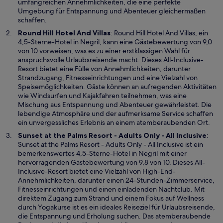
n
umfangreichen Annehmlichkeiten, die eine perfekte
e
Umgebung für Entspannung und Abenteuer gleichermaßen
m
schaffen.
n
W
Round Hill Hotel And Villas
: Round Hill Hotel And Villas, ein
e
i
4,5-Sterne-Hotel in Negril, kann eine Gästebewertung von 9,0
u
r
von 10 vorweisen, was es zu einer erstklassigen Wahl für
e
d
anspruchsvolle Urlaubsreisende macht. Dieses All-Inclusive-
n
i
Resort bietet eine Fülle von Annehmlichkeiten, darunter
F
n
Strandzugang, Fitnesseinrichtungen und eine Vielzahl von
e
e
Speisemöglichkeiten. Gäste können an aufregenden Aktivitäten
n
i
wie Windsurfen und Kajakfahren teilnehmen, was eine
s
n
Mischung aus Entspannung und Abenteuer gewährleistet. Die
t
e
lebendige Atmosphäre und der aufmerksame Service schaffen
e
m
ein unvergessliches Erlebnis an einem atemberaubenden Ort.
r
n
W
Sunset at the Palms Resort - Adults Only - All Inclusive
:
g
e
i
Sunset at the Palms Resort - Adults Only - All Inclusive ist ein
e
u
r
bemerkenswertes 4,5-Sterne-Hotel in Negril mit einer
ö
e
d
hervorragenden Gästebewertung von 9,8 von 10. Dieses All-
f
n
i
Inclusive-Resort bietet eine Vielzahl von High-End-
f
F
n
Annehmlichkeiten, darunter einen 24-Stunden-Zimmerservice,
n
e
e
Fitnesseinrichtungen und einen einladenden Nachtclub. Mit
e
n
i
direktem Zugang zum Strand und einem Fokus auf Wellness
t
s
n
durch Yogakurse ist es ein ideales Reiseziel für Urlaubsreisende,
t
e
die Entspannung und Erholung suchen. Das atemberaubende
e