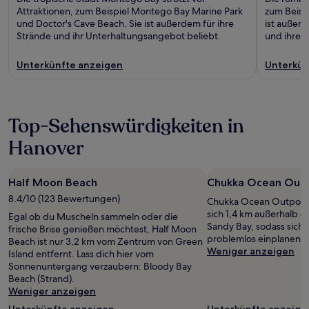
Attraktionen, zum Beispiel Montego Bay Marine Park
zum Beispi
und Doctor's Cave Beach. Sie ist außerdem für ihre
ist außerd
Strände und ihr Unterhaltungsangebot beliebt.
und ihre S
Unterkünfte anzeigen
Unterkün
Top-Sehenswürdigkeiten in
Hanover
Half Moon Beach
Chukka Ocean Outp
8.4/10 (123 Bewertungen)
Chukka Ocean Outpost 
sich 1,4 km außerhalb 
Egal ob du Muscheln sammeln oder die
Sandy Bay, sodass sich
frische Brise genießen möchtest, Half Moon
problemlos einplanen lä
Beach ist nur 3,2 km vom Zentrum von Green
Weniger anzeigen
Island entfernt. Lass dich hier vom
Sonnenuntergang verzaubern: Bloody Bay
Beach (Strand).
Weniger anzeigen
Unterkünfte anzeigen
Unterkünfte anzeige