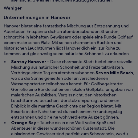
g
n
Weniger
e
e
ö
u
Unternehmungen in Hanover
f
e
f
Hanover bietet eine fantastische Mischung aus Entspannung und
n
n
Abenteuer. Entspanne dich an atemberaubenden Stränden,
F
e
schnorchle in lebhaften Gewässern oder spiele eine Runde Golf auf
e
t
einem malerischen Platz. Mit seinen charmanten Buchten und
n
historischen Leuchttürmen lädt Hanover dich ein, zur Ruhe zu
s
kommen und gleichzeitig seine natürliche Schönheit zu erkunden.
t
e
Santoy Hanover
– Diese charmante Stadt bietet eine reizvolle
r
Mischung aus natürlicher Schönheit und Freizeitaktivitäten.
g
W
Verbringe einen Tag am atemberaubenden
Seven Mile Beach
,
e
i
wo du die Sonne genießen oder an verschiedenen
ö
r
Wassersportarten teilnehmen kannst. Für Golfbegeisterte:
f
d
Genieße eine Runde auf einem lokalen Golfplatz, umgeben von
f
i
malerischen Ausblicken. Vergiss nicht, den historischen
n
n
Leuchtturm zu besuchen, der stolz emporragt und einen
e
e
Einblick in die maritime Geschichte der Region bietet. Mit
t
i
Resorts in der Nähe kannst du nach einem Erkundungstag
n
entspannen und dir eine wohlverdiente Auszeit gönnen.
e
Orange Bay
– Tauche ein in eine Welt voller Spaß und
m
Abenteuer in dieser wunderschönen Küstenstadt. Die
n
einladenden Gewässer sind perfekt zum Schnorcheln, wo du