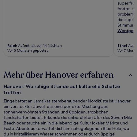
super fre
Andre, de
problemlo
die supers
Stimmung 
Weniger
Ralph
Aufenthalt von 14 Nächten
Ethel
Aufen
Vor 5 Monaten gepostet
Vor 7 Mona
Mehr über Hanover erfahren
Hanover: Wo ruhige Strände auf kulturelle Schätze
treffen
Eingebettet an Jamaikas atemberaubender Nordküste ist Hanover
ein verstecktes Juwel, das eine perfekte Mischung aus
sonnenverwöhnten Stränden und üppigen, tropischen
Landschaften bietet. Erkunde die unberührten Ufer des Seven Mile
Beach oder tauche ein in die lebendige Kultur lokaler Märkte und
Feste. Abenteuer erwartet dich am nahegelegenen Blue Hole, wo
du in kristallklarem Wasser schwimmen oder durch üppige