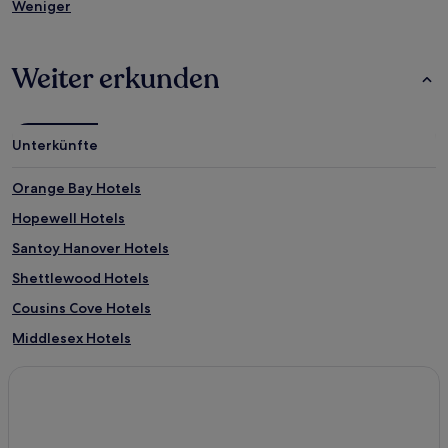
Weniger
Weiter erkunden
Unterkünfte
Orange Bay Hotels
Hopewell Hotels
Santoy Hanover Hotels
Shettlewood Hotels
Cousins Cove Hotels
Middlesex Hotels
Kew Hotels
Günstige in Sandy Bay
2-Sterne-Hotels in Sandy Bay