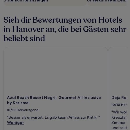
Sieh dir Bewertungen von Hotels
in Hanover an, die bei Gästen sehr
beliebt sind
Azul Beach Resort Negril, Gourmet All Inclusive by Karisma
Deja Resort
Azul Beach Resort Negril, Gourmet All Inclusive
Deja Reso
by Karisma
10/10
Herv
10/10
Hervorragend
"Wir wohn
"Besser als erwartet. Es gab kaum Anlass zur Kritik. "
Kreuzfahr
Weniger
Zimmer wa
und sauber