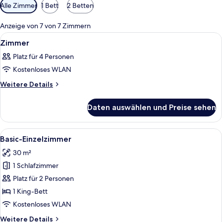
Verfügbare
Alle Zimmer
1 Bett
2 Betten
Filter
für
Anzeige von 7 von 7 Zimmern
Zimmer
Alle
Ein Hotelzimmer mit zwei Betten, ein
1
Zimmer
Fotos
Platz für 4 Personen
für
Kostenloses WLAN
Zimmer
anzeigen
Weitere
Weitere Details
Details
für
Daten auswählen und Preise sehen
Zimmer
Alle
Ein Hotelzimmer mit einem großen Bett
5
Basic-Einzelzimmer
Fotos
30 m²
für
1 Schlafzimmer
Basic-
Einzelzimmer
Platz für 2 Personen
anzeigen
1 King-Bett
Kostenloses WLAN
Weitere
Weitere Details