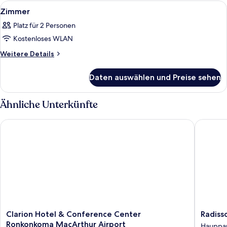
Alle
Ein Hotelzimmer mit Bett, einer Sitzec
1
Zimmer
Fotos
Platz für 2 Personen
für
Kostenloses WLAN
Zimmer
anzeigen
Weitere
Weitere Details
Details
für
Daten auswählen und Preise sehen
Zimmer
Ähnliche Unterkünfte
Clarion Hotel & Conference Center Ronkonkoma MacArthur A
Radisson
Clarion
Radisso
Clarion Hotel & Conference Center
Radiss
Hotel
Hotel
Ronkonkoma MacArthur Airport
Hauppa