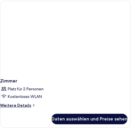
Zimmer
Platz für 2 Personen
Kostenloses WLAN
Weitere
Weitere Details
Details
für
Daten auswählen und Preise sehen
Zimmer