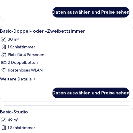
Details
für
Daten auswählen und Preise sehen
Basic-
Einzelzimmer
Alle
Ein Hotelzimmer mit zwei Betten, eine
5
Basic-Doppel- oder -Zweibettzimmer
Fotos
30 m²
für
1 Schlafzimmer
Basic-
Doppel-
Platz für 4 Personen
oder
2 Doppelbetten
-
Kostenloses WLAN
Zweibettzimmer
Weitere
Weitere Details
anzeigen
Details
für
Daten auswählen und Preise sehen
Basic-
Doppel-
oder
Alle
Ein Hotelzimmer mit einem großen Bet
4
-
Basic-Studio
Fotos
Zweibettzimmer
49 m²
für
1 Schlafzimmer
Basic-