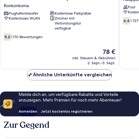
&
Hauppa
Ronkonkoma
Pool
Conference
Long
Koste
Center
Flughafentransfer
Kostenlose Parkplätze
Island
Kostenloses WLAN
Zimmer mit
Ronkonkoma
Hauppa
6.4
6,4
1.72
Verbindungstür
MacArthur
von
verfügbar
Airport
10,
5.2
Ronkonkoma
1.727
5,2
1.170 Bewertungen
von
Bewert
10,
Der
78 €
1.170
Preis
Bewertungen
inkl. Steuern & Gebühren
beträgt
2. Sept.–3. Sept.
78 €
Ähnliche Unterkünfte vergleichen
Melde dich an, um verfügbare Rabatte und Vorteile
anzuzeigen. Mehr Prämien für noch mehr Abenteuer!
Anmelden
Jetzt kostenlos registrieren
Zur Gegend