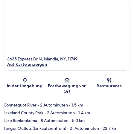
3635 Express Dr N, Islandia, NY, 11749
Auf Karte anzeigen
Karte
In der Umgebung
Fortbewegung vor
Restaurants
Ort
Connetquot River
- 2 Autominuten
- 1.5 km
Lakeland County Park
- 2 Autominuten
- 1.4 km
Lake Ronkonkoma
- 8 Autominuten
- 5.0 km
Tanger Outlets (Einkaufszentrum)
- 21 Autominuten
- 22.7 km