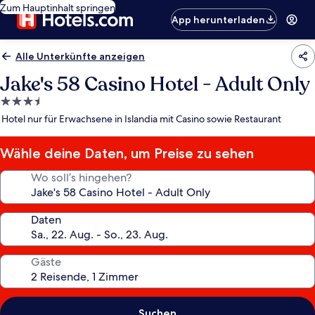
Zum Hauptinhalt springen
App herunterladen
Alle Unterkünfte anzeigen
Jake's 58 Casino Hotel - Adult Only
3.5-
Sterne-
Hotel nur für Erwachsene in Islandia mit Casino sowie Restaurant
Unterkunft
Wähle deine Daten, um Preise zu sehen
Wo soll’s hingehen?
Daten
Gäste
Suchen