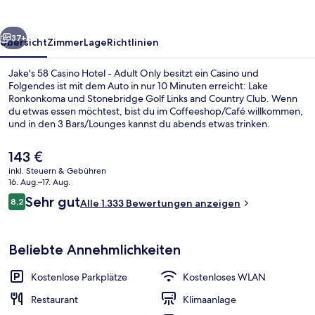
-
Adult
rück
Weiter
Only
37+
Übersicht
Zimmer
Lage
Richtlinien
Jake's 58 Casino Hotel - Adult Only besitzt ein Casino und
Folgendes ist mit dem Auto in nur 10 Minuten erreicht: Lake
Ronkonkoma und Stonebridge Golf Links and Country Club. Wenn
du etwas essen möchtest, bist du im Coffeeshop/Café willkommen,
und in den 3 Bars/Lounges kannst du abends etwas trinken.
Außerdem ist Folgendes mit dem Auto höchstens 15 Minuten
entfernt: Stony Brook University und Smith Haven Mall
Der
143 €
(Einkaufszentrum). Andere Reisende lieben das hilfsbereite
aktuelle
inkl. Steuern & Gebühren
Personal.
Preis
16. Aug.–17. Aug.
Basic-Studiosuite | Bügeleisen/Bügel
beträgt
Bewertungen
Sehr gut
8,2
Alle 1.333 Bewertungen anzeigen
143 €.
8,2 von 10.
Beliebte Annehmlichkeiten
Kostenlose Parkplätze
Kostenloses WLAN
Restaurant
Klimaanlage