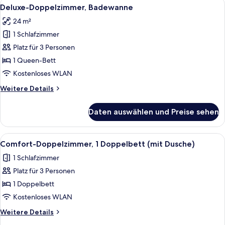
Alle
Schreibtisch, Verdunkelungsvorhänge, 
5
Doppelbett,
Deluxe-Doppelzimmer, Badewanne
Fotos
Nichtraucher,
24 m²
Gartenblick
für
1 Schlafzimmer
Deluxe-
Doppelzimmer,
Platz für 3 Personen
Badewanne
1 Queen-Bett
anzeigen
Kostenloses WLAN
Weitere
Weitere Details
Details
für
Daten auswählen und Preise sehen
Deluxe-
Doppelzimmer,
Badewanne
Alle
Ein Hotelzimmer mit Bett, Schreibtisch
4
Comfort-Doppelzimmer, 1 Doppelbett (mit Dusche)
Fotos
1 Schlafzimmer
für
Platz für 3 Personen
Comfort-
Doppelzimmer,
1 Doppelbett
1
Kostenloses WLAN
Doppelbett
Weitere
Weitere Details
(mit
Details