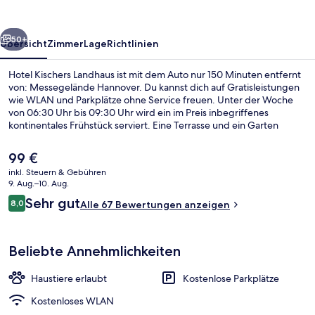
rück
Weiter
50+
Übersicht
Zimmer
Lage
Richtlinien
Hotel Kischers Landhaus ist mit dem Auto nur 150 Minuten entfernt
von: Messegelände Hannover. Du kannst dich auf Gratisleistungen
wie WLAN und Parkplätze ohne Service freuen. Unter der Woche
von 06:30 Uhr bis 09:30 Uhr wird ein im Preis inbegriffenes
kontinentales Frühstück serviert. Eine Terrasse und ein Garten
gehören ebenfalls zum Angebot.
Der
99 €
aktuelle
inkl. Steuern & Gebühren
Preis
9. Aug.–10. Aug.
Rezeption
beträgt
Bewertungen
Sehr gut
8,0
Alle 67 Bewertungen anzeigen
99 €.
8,0 von 10.
Beliebte Annehmlichkeiten
Haustiere erlaubt
Kostenlose Parkplätze
Kostenloses WLAN