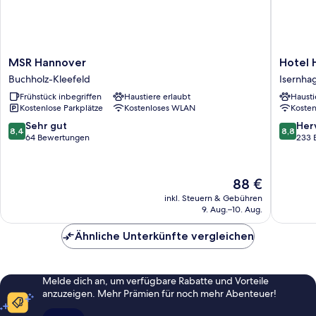
MSR
Hotel
MSR Hannover
Hotel 
Hannover
Hennies
Buchholz-Kleefeld
Isernha
Buchholz-
Isernha
Frühstück inbegriffen
Haustiere erlaubt
Hausti
Kleefeld
Kostenlose Parkplätze
Kostenloses WLAN
Koste
8.4
8.8
Sehr gut
Her
8,4
8,8
von
von
64 Bewertungen
233 
10,
10,
Sehr
Hervorr
gut,
233
Der
88 €
64
Bewert
Preis
inkl. Steuern & Gebühren
Bewertungen
beträgt
9. Aug.–10. Aug.
88 €
Ähnliche Unterkünfte vergleichen
Melde dich an, um verfügbare Rabatte und Vorteile
anzuzeigen. Mehr Prämien für noch mehr Abenteuer!