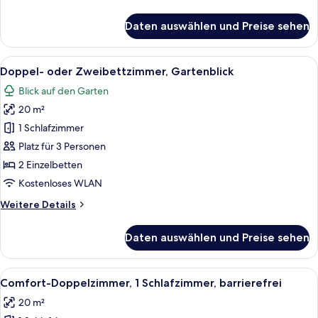
Details
für
Daten auswählen und Preise sehen
Comfort-
Einzelzimmer,
barrierefrei
Alle
Schreibtisch, Verdunkelungsvorhänge, 
6
Doppel- oder Zweibettzimmer, Gartenblick
Fotos
Blick auf den Garten
für
20 m²
Doppel-
oder
1 Schlafzimmer
Zweibettzimmer,
Platz für 3 Personen
Gartenblick
2 Einzelbetten
anzeigen
Kostenloses WLAN
Weitere
Weitere Details
Details
für
Daten auswählen und Preise sehen
Doppel-
oder
Zweibettzimmer,
Alle
Ein Hotelzimmer mit Bett, Schreibtisch
5
Gartenblick
Comfort-Doppelzimmer, 1 Schlafzimmer, barrierefrei
Fotos
20 m²
für