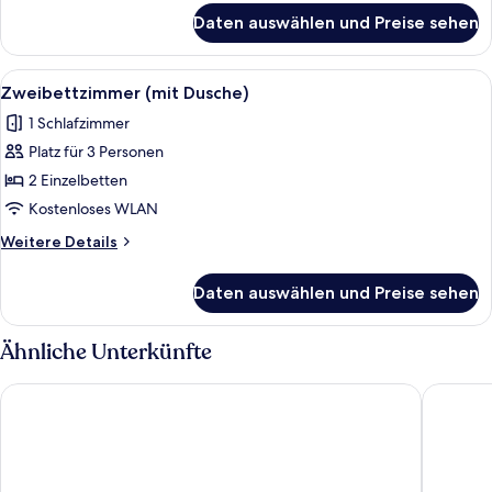
Dusche)
für
Daten auswählen und Preise sehen
Comfort-
anzeigen
Doppelzimmer,
1
Alle
Ein Hotelzimmer mit zwei Betten, ein
5
Doppelbett
Zweibettzimmer (mit Dusche)
Fotos
(mit
1 Schlafzimmer
Dusche)
für
Platz für 3 Personen
Zweibettzimmer
(mit
2 Einzelbetten
Dusche)
Kostenloses WLAN
anzeigen
Weitere
Weitere Details
Details
für
Daten auswählen und Preise sehen
Zweibettzimmer
(mit
Dusche)
Ähnliche Unterkünfte
MSR Hannover
Hotel He