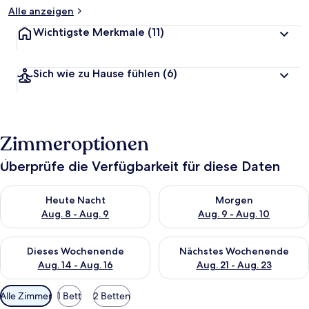
Alle anzeigen
Wichtigste Merkmale
(11)
Sich wie zu Hause fühlen
(6)
Zimmeroptionen
Überprüfe die Verfügbarkeit für diese Daten
Überprüfe die Verfügbarkeit für heute Nacht, Aug. 8 - Aug. 9.
Überprüfe die Verfügbarkeit f
Heute Nacht
Morgen
Aug. 8 - Aug. 9
Aug. 9 - Aug. 10
Überprüfe die Verfügbarkeit für dieses Wochenende, Aug. 14 -
Überprüfe die Verfügbarkeit f
Dieses Wochenende
Nächstes Wochenende
Aug. 14 - Aug. 16
Aug. 21 - Aug. 23
Verfügbare
Alle Zimmer
1 Bett
2 Betten
Filter