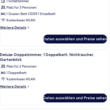
1 Schlafzimmer
Comfort-
Doppelzimmer,
Platz für 3 Personen
1
1 Queen-Bett ODER 1 Einzelbett
Schlafzimmer,
Kostenloses WLAN
barrierefrei
Weitere
Weitere Details
anzeigen
Details
für
Daten auswählen und Preise sehen
Comfort-
Doppelzimmer,
1
Alle
Ein Hotelzimmer mit Bett, Schreibtisch
4
Schlafzimmer,
Deluxe-Doppelzimmer, 1 Doppelbett, Nichtraucher,
Fotos
barrierefrei
Gartenblick
für
Platz für 2 Personen
Deluxe-
1 Doppelbett
Doppelzimmer,
Kostenloses WLAN
1
Doppelbett,
Weitere
Weitere Details
Details
Nichtraucher,
für
Gartenblick
Daten auswählen und Preise sehen
Deluxe-
anzeigen
Doppelzimmer,
1