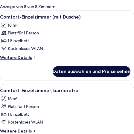
für
Anzeige von 8 von 8 Zimmern
Zimmer
Alle
Ein Hotelzimmer mit einem Einzelbett
8
Comfort-Einzelzimmer (mit Dusche)
Fotos
18 m²
für
Platz für 1 Person
Comfort-
Einzelzimmer
1 Einzelbett
(mit
Kostenloses WLAN
Dusche)
Weitere
Weitere Details
anzeigen
Details
für
Daten auswählen und Preise sehen
Comfort-
Einzelzimmer
(mit
Alle
Ein Hotelzimmer mit Bett, Nachttisch,
12
Dusche)
Comfort-Einzelzimmer, barrierefrei
Fotos
16 m²
für
Platz für 1 Person
Comfort-
Einzelzimmer,
1 Einzelbett
barrierefrei
Kostenloses WLAN
anzeigen
Weitere
Weitere Details