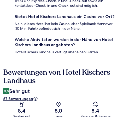
11:00 Uhr. Express-Check-in und -Check-out sowie ein
kontaktloser Check-in und Check-out sind möglich.
Bietet Hotel Kischers Landhaus ein Casino vor Ort?
Nein, dieses Hotel hat kein Casino, aber Spielbank Hannover
(10 Min. Fahrt) befindet sich in der Nähe.
Welche Aktivitäten werden in der Nähe von Hotel
Kischers Landhaus angeboten?
Hotel Kischers Landhaus verfügt über einen Garten.
Bewertungen von Hotel Kischers
Bewertungen
Landhaus
Sehr gut
8,0
67 Bewertungen
8,4
8,0
8,4
Sauberkeit
Lage
Personal & Service