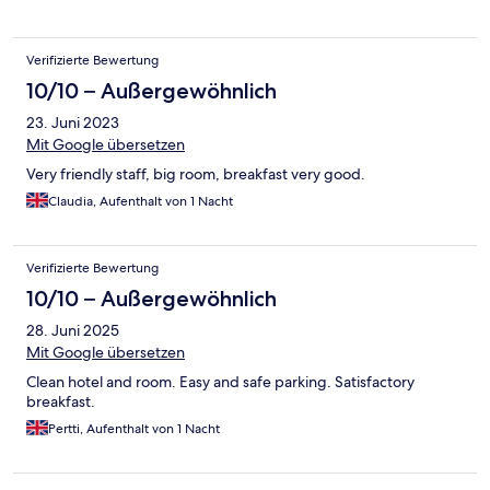
sehr ungepflegt. Restaurant und Biergarten / Bar geschlossen.
Frühstück war ok und alle Mitarbeiter sehr freundlich. Preis
Leistung treffen hier leider nicht aufeinander. Dank diverser
Verifizierte Bewertung
Coupons haben wir glücklicherweise nicht den vollen Preis
gezahlt. Wir kommen nicht wieder.
10/10 – Außergewöhnlich
23. Juni 2023
Mit Google übersetzen
Very friendly staff, big room, breakfast very good.
Claudia, Aufenthalt von 1 Nacht
Verifizierte Bewertung
10/10 – Außergewöhnlich
28. Juni 2025
Mit Google übersetzen
Clean hotel and room. Easy and safe parking. Satisfactory
breakfast.
Pertti, Aufenthalt von 1 Nacht